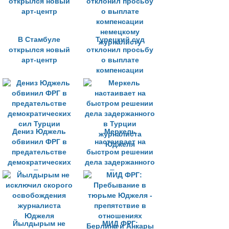
В Стамбуле
Турецкий суд
открылся новый
отклонил просьбу
арт-центр
о выплате
компенсации
немецкому
журналисту
Дениз Юджель
Меркель
обвинил ФРГ в
настаивает на
предательстве
быстром решении
демократических
дела задержанного
сил Турции
в Турции
журналиста
Юджеля
Йылдырым не
МИД ФРГ: