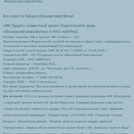
Московский комсомолец
Все новости Турции в Вашем смартфоне!
«МК-Турция» совместный проект Издательского дома
«Московский комсомолец»
и АНО «МИРНаС
Сетевое издание «МК в Турции» MK-Turkey.ru — 16+
Зарегистрировано Федеральной службой по надзору в сфере связи, информационных
технологий и массовых коммуникаций (Роскомнадзор).
Свидетельство о регистрации СМИ Эл № ФС 77-66061 от 10.06.2016 г.
Учредитель СМИ – АО «Редакция газеты «Московский Комсомолец»
Редакция СМИ – АНО «МИРНаС»
Главный редактор — Ниязбаев Я.Ю.
Адрес редакции: 115035 , ул. Пятницкая, дом 25, строение 1.
Е-Маил: redaktor@mk-turkey.ru
Контактный телефон: +7 (499) 390-08-91
Copyright 2003 — 2026 © mk-turkey.ru
Все права защищены. При использовании и цитировании материалов активная ссылка
на сайт mk-turkey.ru обязательна!
Для читателей
: В России признаны экстремистскими и запрещены организации ФБК (Фонд борьбы
с коррупцией, признан иноагентом), Штабы Навального, «Национал-большевистская партия»,
«Свидетели Иеговы», «Армия воли народа», «Русский общенациональный союз», «Движение
против нелегальной иммиграции», «Правый сектор», УНА-УНСО, УПА, «Тризуб им. Степана
Бандеры», «Мизантропик дивижн», «Меджлис крымскотатарского народа», движение
«Артподготовка», общероссийская политическая партия «Воля», АУЕ, батальоны «Азов» и Айдар″.