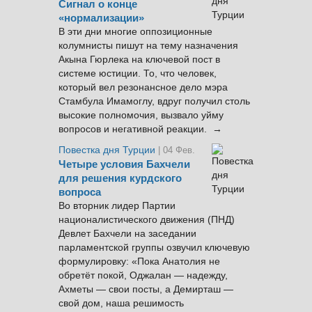
Сигнал о конце
«нормализации»
В эти дни многие оппозиционные
колумнисты пишут на тему назначения
Акына Гюрлека на ключевой пост в
системе юстиции. То, что человек,
который вел резонансное дело мэра
Стамбула Имамоглу, вдруг получил столь
высокие полномочия, вызвало уйму
вопросов и негативной реакции. →
Повестка дня Турции
| 04 Фев.
Четыре условия Бахчели
для решения курдского
вопроса
Во вторник лидер Партии
националистического движения (ПНД)
Девлет Бахчели на заседании
парламентской группы озвучил ключевую
формулировку: «Пока Анатолия не
обретёт покой, Оджалан — надежду,
Ахметы — свои посты, а Демирташ —
свой дом, наша решимость