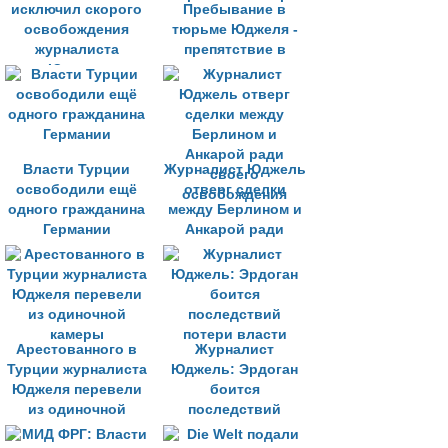
исключил скорого
Пребывание в
освобождения
тюрьме Юджеля -
журналиста
препятствие в
Юджеля
отношениях
Берлина и Анкары
Власти Турции
Журналист Юджель
освободили ещё
отверг сделки
одного гражданина
между Берлином и
Германии
Анкарой ради
своего
освобождения
Арестованного в
Журналист
Турции журналиста
Юджель: Эрдоган
Юджеля перевели
боится
из одиночной
последствий
камеры
потери власти