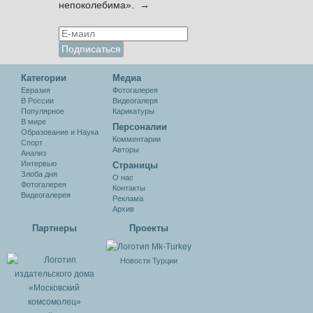
непоколебима». →
Категории
Медиа
Евразия
Фотогалерея
В России
Видеогалеря
Популярное
Карикатуры
В мире
Персоналии
Образование и Наука
Комментарии
Спорт
Авторы
Анализ
Интервью
Cтраницы
Злоба дня
О нас
Фотогалерея
Контакты
Видеогалерея
Реклама
Архив
Партнеры
Проекты
Новости Турции