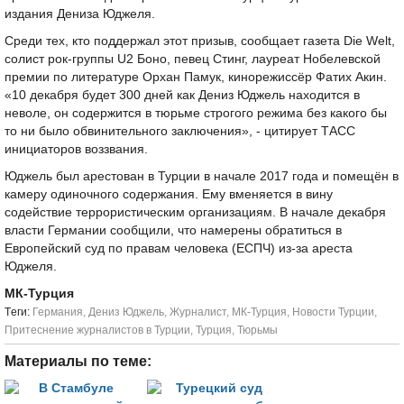
издания Дениза Юджеля.
Среди тех, кто поддержал этот призыв, сообщает газета Die Welt,
солист рок-группы U2 Боно, певец Стинг, лауреат Нобелевской
премии по литературе Орхан Памук, кинорежиссёр Фатих Акин.
«10 декабря будет 300 дней как Дениз Юджель находится в
неволе, он содержится в тюрьме строгого режима без какого бы
то ни было обвинительного заключения», - цитирует ТАСС
инициаторов воззвания.
Юджель был арестован в Турции в начале 2017 года и помещён в
камеру одиночного содержания. Ему вменяется в вину
содействие террористическим организациям. В начале декабря
власти Германии сообщили, что намерены обратиться в
Европейский суд по правам человека (ЕСПЧ) из-за ареста
Юджеля.
МК-Турция
Tеги:
Германия
,
Дениз Юджель
,
Журналист
,
МК-Турция
,
Новости Турции
,
Притеснение журналистов в Турции
,
Турция
,
Тюрьмы
Материалы по теме: