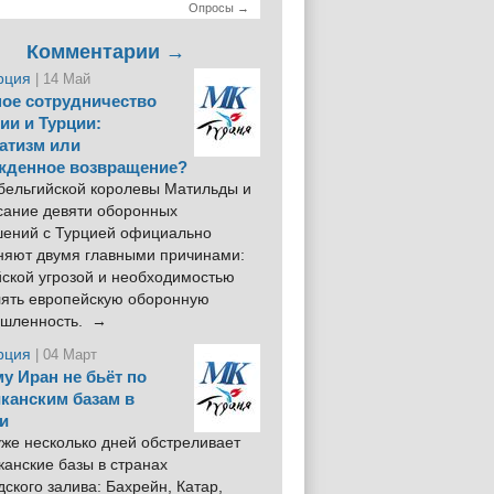
Опросы →
Комментарии →
рция
| 14 Май
ое сотрудничество
ии и Турции:
атизм или
жденное возвращение?
 бельгийской королевы Матильды и
сание девяти оборонных
шений с Турцией официально
няют двумя главными причинами:
йской угрозой и необходимостью
лять европейскую оборонную
шленность. →
рция
| 04 Март
у Иран не бьёт по
канским базам в
и
же несколько дней обстреливает
анские базы в странах
ского залива: Бахрейн, Катар,