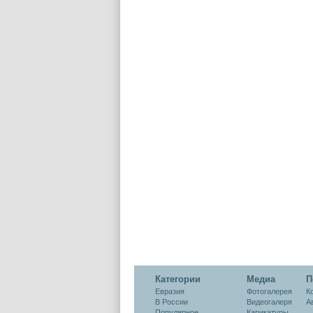
Категории
Медиа
П
Евразия
Фотогалерея
К
В России
Видеогалеря
А
Популярное
Карикатуры