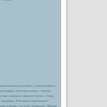
.
ционал-большевистская партия», «Свидетели Иеговы»,
пана Бандеры», «Мизантропик дивижн», «Меджлис
ическими и запрещены: «Движение Талибан», «Имарат
, «Колумбайн». В РФ признана нежелательной
радио «Свобода», The Insider, «Медиазона», ОВД-инфо.