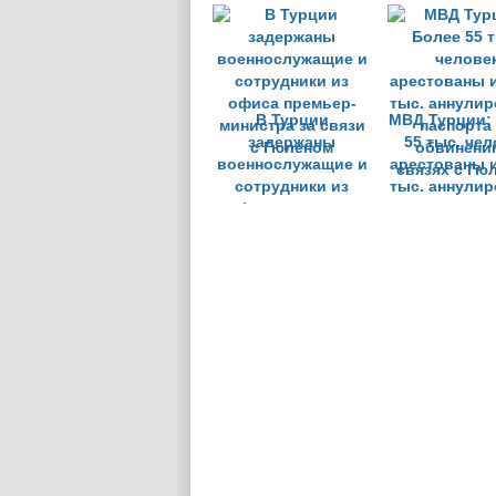
с движением
Гюлена
В Турции
МВД Турции:
задержаны
55 тыс. чел
военнослужащие и
арестованы и
сотрудники из
тыс. аннули
офиса премьер-
паспорта
министра за связи
обвинени
с Гюленом
связях с Гю