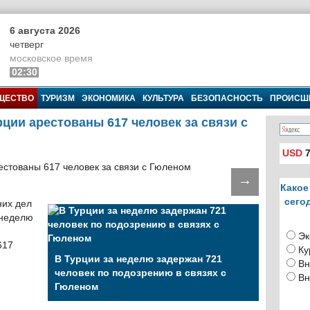
6 августа 2026
четверг
московское время
02:30
ЩЕСТВО
ТУРИЗМ
ЭКОНОМИКА
КУЛЬТУРА
БЕЗОПАСНОСТЬ
ПРОИСШ
ции арестованы 617 человек за связи с
USD
7
→
Какое
сего
них дел
 неделю
Эк
617
Ку
В Турции за неделю задержан 721
Вн
человек по подозрению в связях с
Вн
Гюленом