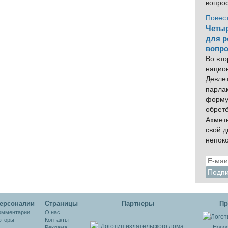
вопро
Повес
Четыр
для р
вопро
Во вто
нацио
Девлет
парла
форму
обрет
Ахмет
свой 
непок
ерсоналии
Cтраницы
Партнеры
Пр
омментарии
О нас
вторы
Контакты
Новос
Реклама