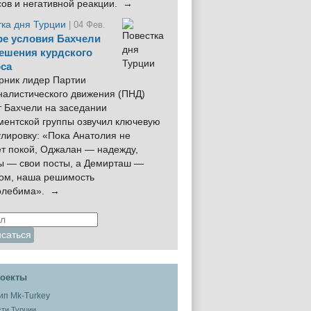
сов и негативной реакции. →
тка дня Турции
| 04 Фев.
е условия Бахчели
ешения курдского
са
рник лидер Партии
налистического движения (ПНД)
 Бахчели на заседании
ментской группы озвучил ключевую
лировку: «Пока Анатолия не
ёт покой, Оджалан — надежду,
ы — свои посты, а Демирташ —
дом, наша решимость
олебима». →
оекты
ти Турции