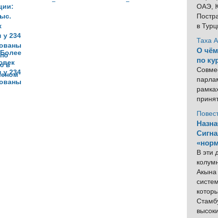
Гюлене
Гюленом
ОАЭ, К
Постра
в Тур
Таха 
О чём
 Более
по ку
овек
Совме
 у 234
парлам
рованы
рамка
 по
приня
ю в
леном
Повес
Назна
Сигна
«норм
В эти
колум
Акына 
систем
котор
Стамбу
высок