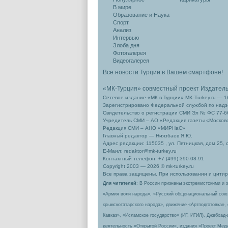
В мире
Образование и Наука
Спорт
Анализ
Интервью
Злоба дня
Фотогалерея
Видеогалерея
Все новости Турции в Вашем смартфоне!
«МК-Турция» совместный проект Издател
Сетевое издание «МК в Турции» MK-Turkey.ru — 1
Зарегистрировано Федеральной службой по надзо
Свидетельство о регистрации СМИ Эл № ФС 77-66
Учредитель СМИ – АО «Редакция газеты «Москов
Редакция СМИ – АНО «МИРНаС»
Главный редактор — Ниязбаев Я.Ю.
Адрес редакции: 115035 , ул. Пятницкая, дом 25, 
Е-Маил: redaktor@mk-turkey.ru
Контактный телефон: +7 (499) 390-08-91
Copyright 2003 — 2026 © mk-turkey.ru
Все права защищены. При использовании и цитиро
Для читателей
: В России признаны экстремистскими и 
«Армия воли народа», «Русский общенациональный сою
крымскотатарского народа», движение «Артподготовка»,
Кавказ», «Исламское государство» (ИГ, ИГИЛ), Джебхад
деятельность «Открытой России», издания «Проект Меди