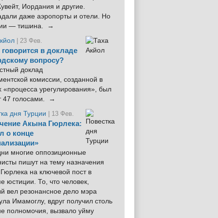
увейт, Иордания и другие.
дали даже аэропорты и отели. Но
ции — тишина. →
Акйол
| 23 Фев.
 говорится в докладе
рдскому вопросу?
стный доклад
ентской комиссии, созданной в
х «процесса урегулирования», был
т 47 голосами. →
тка дня Турции
| 13 Фев.
чение Акына Гюрлека:
л о конце
ализации»
 дни многие оппозиционные
нисты пишут на тему назначения
Гюрлека на ключевой пост в
е юстиции. То, что человек,
ый вел резонансное дело мэра
ла Имамоглу, вдруг получил столь
ие полномочия, вызвало уйму