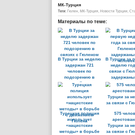
МК-Турция
Tеги:
Гюлен
,
МК-Турция
,
Новости Турции
,
Ст
Материалы по теме:
В Турции за неделю
В Турции за 
задержан 721
неделю год
человек по
связи с Гю
подозрению в
задержаны
связях с Гюленом
человек
Турецкая полиция
575 чело
использует
арестован
«нацистские
Турции за н
методы» в борьбе
за связи с Г