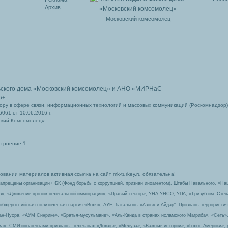
Архив
Московский комсомолец
ьского дома
«Московский комсомолец»
и АНО «МИРНаС
6+
ру в сфере связи, информационных технологий и массовых коммуникаций (Роскомнадзор)
061 от 10.06.2016 г.
ский Комсомолец»
строение 1.
вании материалов активная ссылка на сайт mk-turkey.ru обязательна!
запрещены организации ФБК (Фонд борьбы с коррупцией, признан иноагентом), Штабы Навального, «На
з», «Движение против нелегальной иммиграции», «Правый сектор», УНА-УНСО, УПА, «Тризуб им. Сте
 общероссийская политическая партия «Воля», АУЕ, батальоны «Азов» и Айдар″. Признаны террорист
-ан-Нусра, «АУМ Синрике», «Братья-мусульмане», «Аль-Каида в странах исламского Магриба», «Сеть»
а». СМИ-иноагентами признаны: телеканал «Дождь», «Медуза», «Важные истории», «Голос Америки», 