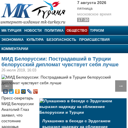
7 августа 2026
пятница
московское время
17:30
МК-Турция
МК-ТУРЦИЯ
НОВОСТИ
ПОЛИТИКА
ОБЩЕСТВО
ТУРИЗМ
ЭКОНОМИКА
КУЛЬТУРА
БЕЗОПАСНОСТЬ
ПРОИСШЕСТВИЯ
КОММЕНТАРИИ
МИД Белоруссии: Пострадавший в Турции
белорусский дипломат чувствует себя лучше
26 июля 2019, 16:03
←
→
Пресс-секретарь
МИД Белоруссии
Анатолий Глаз
заявил, что
состояние
Лукашенко в беседе с Эрдоганом
здоровья
выразил надежду на сближение