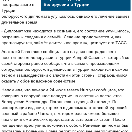
пострадавшего в
Белоруссии и Турции
Турции
белорусского дипломата улучшилось, однако его лечение займет
длительное время.
«Дипломат уже находится в сознании, его состояние улучшилось,
разрешены свидания с семьёй. Лечение продолжается и, как
прогнозируется, займёт длительное время», цитирует его ТАСС.
Анатолий Глаз также сообщил, что на днях пострадавшего
посетит посол Белоруссии в Турции Андрей Савиных, который со
своей стороны ранее сообщил, что в связи с произошедшим
сотрудники белорусской дипмиссии в Турции находятся в самом
тесном взаимодействии с властями этой страны, старающимися
оказать любое возможное содействие.
Напомним, что вечером 24 июля газета Hurriyet сообщила, что
совершено вооружённое нападение на советника посольства
Белоруссии Александра Поганшева в турецкой столице. По
информации издания, стрелял в дипломата отставной турецкий
военный в районе Чанкая, в котором расположено большое
число дипломатических представительств разных стран. После
нападения преступник покончил с собой. Раненый дипломат был
доставлен в больницу. Глава белорусского внешнеполитического