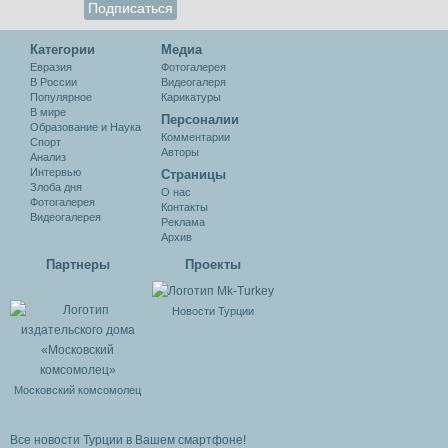
Категории
Медиа
Евразия
Фотогалерея
В России
Видеогалеря
Популярное
Карикатуры
В мире
Персоналии
Образование и Наука
Комментарии
Спорт
Авторы
Анализ
Интервью
Cтраницы
Злоба дня
О нас
Фотогалерея
Контакты
Видеогалерея
Реклама
Архив
Партнеры
Проекты
Новости Турции
Московский комсомолец
Все новости Турции в Вашем смартфоне!