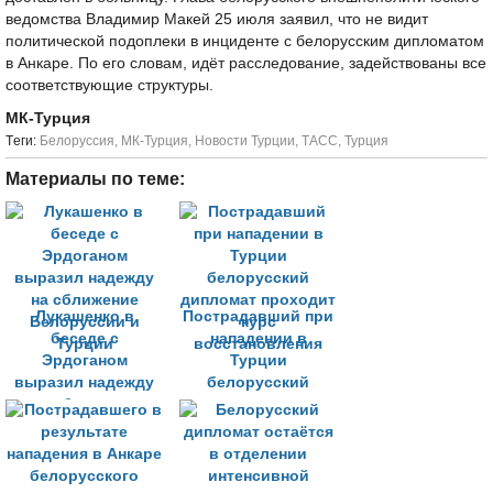
ведомства Владимир Макей 25 июля заявил, что не видит
политической подоплеки в инциденте с белорусским дипломатом
в Анкаре. По его словам, идёт расследование, задействованы все
соответствующие структуры.
МК-Турция
Tеги:
Белоруссия
,
МК-Турция
,
Новости Турции
,
ТАСС
,
Турция
Материалы по теме:
Лукашенко в
Пострадавший при
беседе с
нападении в
Эрдоганом
Турции
выразил надежду
белорусский
на сближение
дипломат проходит
Белоруссии и
курс
Турции
восстановления