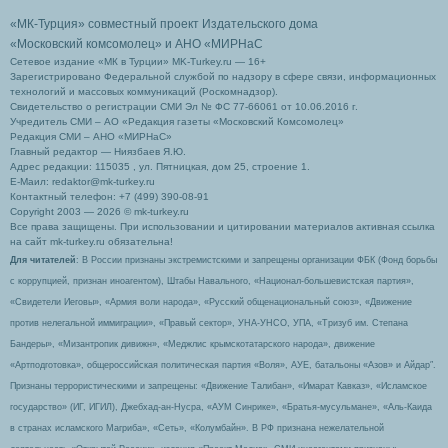
«МК-Турция» совместный проект Издательского дома
«Московский комсомолец»
и АНО «МИРНаС
Сетевое издание «МК в Турции» MK-Turkey.ru — 16+
Зарегистрировано Федеральной службой по надзору в сфере связи, информационных
технологий и массовых коммуникаций (Роскомнадзор).
Свидетельство о регистрации СМИ Эл № ФС 77-66061 от 10.06.2016 г.
Учредитель СМИ – АО «Редакция газеты «Московский Комсомолец»
Редакция СМИ – АНО «МИРНаС»
Главный редактор — Ниязбаев Я.Ю.
Адрес редакции: 115035 , ул. Пятницкая, дом 25, строение 1.
Е-Маил: redaktor@mk-turkey.ru
Контактный телефон: +7 (499) 390-08-91
Copyright 2003 — 2026 © mk-turkey.ru
Все права защищены. При использовании и цитировании материалов активная ссылка
на сайт mk-turkey.ru обязательна!
Для читателей
: В России признаны экстремистскими и запрещены организации ФБК (Фонд борьбы
с коррупцией, признан иноагентом), Штабы Навального, «Национал-большевистская партия»,
«Свидетели Иеговы», «Армия воли народа», «Русский общенациональный союз», «Движение
против нелегальной иммиграции», «Правый сектор», УНА-УНСО, УПА, «Тризуб им. Степана
Бандеры», «Мизантропик дивижн», «Меджлис крымскотатарского народа», движение
«Артподготовка», общероссийская политическая партия «Воля», АУЕ, батальоны «Азов» и Айдар″.
Признаны террористическими и запрещены: «Движение Талибан», «Имарат Кавказ», «Исламское
государство» (ИГ, ИГИЛ), Джебхад-ан-Нусра, «АУМ Синрике», «Братья-мусульмане», «Аль-Каида
в странах исламского Магриба», «Сеть», «Колумбайн». В РФ признана нежелательной