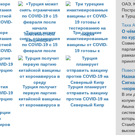
ью
вакциной
на новогодних
ОАЭ, К
 в
CoronaVac
каникулах
Постра
на из
в Тур
ь
Таха 
О чём
коре
«Турция может
Три турецкие
по ку
тания
снять ограничения
инактивированные
Совме
стной
по COVID-19 с 15
вакцины от COVID-
парлам
COVID-
февраля после
19 готовы к
рамка
начала
тестированию на
приня
повсеместной
людях
вакцинации»
Повес
Назна
Сигна
ртия
Турция получит
Турция планирует
«норм
VID-19
первую партию
отправить вакцину
В эти
урцию
китайской вакцины
против COVID-19 на
колум
от коронавируса в
Северный Кипр
Акына 
среду
систем
котор
Стамбу
высок