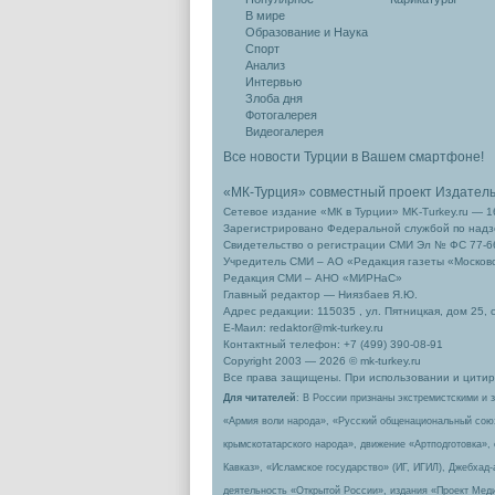
В мире
Образование и Наука
Спорт
Анализ
Интервью
Злоба дня
Фотогалерея
Видеогалерея
Все новости Турции в Вашем смартфоне!
«МК-Турция» совместный проект Издател
Сетевое издание «МК в Турции» MK-Turkey.ru — 1
Зарегистрировано Федеральной службой по надзо
Свидетельство о регистрации СМИ Эл № ФС 77-66
Учредитель СМИ – АО «Редакция газеты «Москов
Редакция СМИ – АНО «МИРНаС»
Главный редактор — Ниязбаев Я.Ю.
Адрес редакции: 115035 , ул. Пятницкая, дом 25, 
Е-Маил: redaktor@mk-turkey.ru
Контактный телефон: +7 (499) 390-08-91
Copyright 2003 — 2026 © mk-turkey.ru
Все права защищены. При использовании и цитиро
Для читателей
: В России признаны экстремистскими и 
«Армия воли народа», «Русский общенациональный сою
крымскотатарского народа», движение «Артподготовка»,
Кавказ», «Исламское государство» (ИГ, ИГИЛ), Джебхад
деятельность «Открытой России», издания «Проект Меди