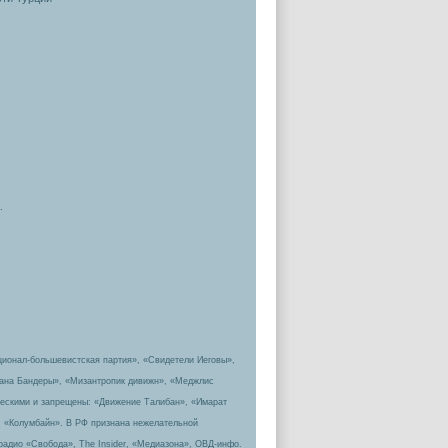
.
ционал-большевистская партия», «Свидетели Иеговы»,
пана Бандеры», «Мизантропик дивижн», «Меджлис
ическими и запрещены: «Движение Талибан», «Имарат
, «Колумбайн». В РФ признана нежелательной
радио «Свобода», The Insider, «Медиазона», ОВД-инфо.