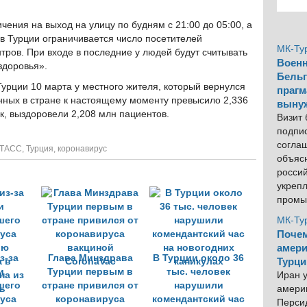
чения на выход на улицу по будням с 21:00 до 05:00, а
 в Турции ограничивается число посетителей
МК-Ту
тров. При входе в последние у людей будут считывать
Военн
здоровья».
Бельг
урции 10 марта у местного жителя, который вернулся
прагм
ных в стране к настоящему моменту превысило 2,336
выну
к, выздоровели 2,208 млн пациентов.
Визит
подпи
согла
ТАСС
,
Турция
,
коронавирус
объяс
росси
укреп
промы
МК-Ту
Почем
амери
з-за
Глава Минздрава
В Турции около 36
Турци
и
Турции первым в
тыс. человек
Иран у
шего
стране привился от
нарушили
америк
уса
коронавируса
комендантский час
Персид