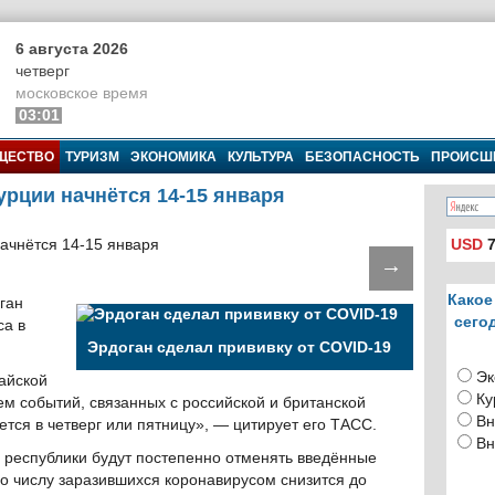
6 августа 2026
четверг
московское время
03:01
ЩЕСТВО
ТУРИЗМ
ЭКОНОМИКА
КУЛЬТУРА
БЕЗОПАСНОСТЬ
ПРОИСШ
урции начнётся 14-15 января
USD
7
→
Какое
ган
сего
са в
Эрдоган сделал прививку от COVID-19
Эк
тайской
Ку
ем событий, связанных с российской и британской
Вн
тся в четверг или пятницу», — цитирует его ТАСС.
Вн
и республики будут постепенно отменять введённые
по числу заразившихся коронавирусом снизится до