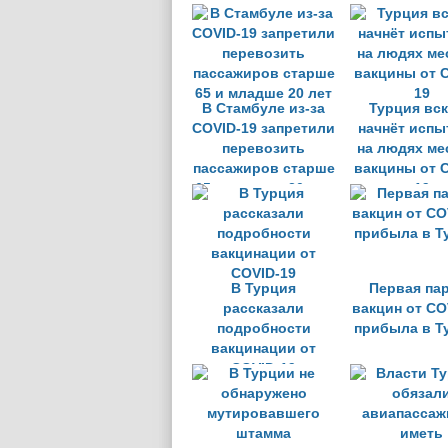
полност
помещена
карантин од
деревен
В Стамбуле из-за
Турция вс
COVID-19 запретили
начнёт испы
перевозить
на людях ме
пассажиров старше
вакцины от 
65 и младше 20 лет
19
В Турция
Первая па
рассказали
вакцин от CO
подробности
прибыла в Т
вакцинации от
COVID-19