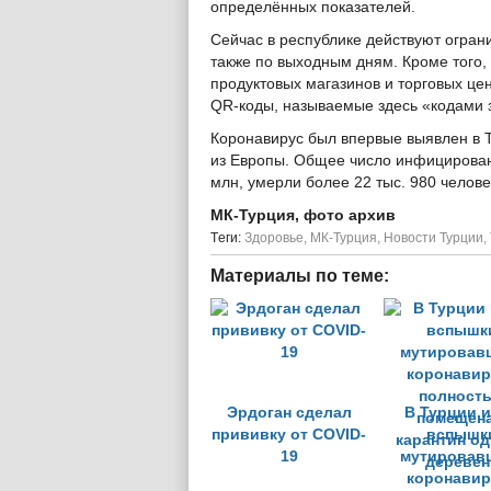
определённых показателей.
Сейчас в республике действуют ограни
также по выходным дням. Кроме того,
продуктовых магазинов и торговых цен
QR-коды, называемые здесь «кодами 
Коронавирус был впервые выявлен в Т
из Европы. Общее число инфицирован
млн, умерли более 22 тыс. 980 челове
МК-Турция, фото архив
Tеги:
Здоровье
,
МК-Турция
,
Новости Турции
,
Материалы по теме:
Эрдоган сделал
В Турции и
прививку от COVID-
вспышк
19
мутировав
коронавир