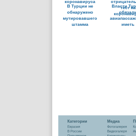
В Турции не
Власти Ту
обнаружено
обязал
мутировавшего
авиапассаж
штамма
иметь
коронавируса
отрицател
тест на
коронави
Категории
Медиа
П
Евразия
Фотогалерея
К
В России
Видеогалеря
А
Популярное
Карикатуры