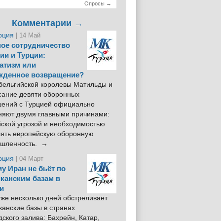
Опросы →
Комментарии →
рция
| 14 Май
ое сотрудничество
ии и Турции:
атизм или
жденное возвращение?
 бельгийской королевы Матильды и
сание девяти оборонных
шений с Турцией официально
няют двумя главными причинами:
йской угрозой и необходимостью
лять европейскую оборонную
шленность. →
рция
| 04 Март
у Иран не бьёт по
канским базам в
и
же несколько дней обстреливает
анские базы в странах
ского залива: Бахрейн, Катар,