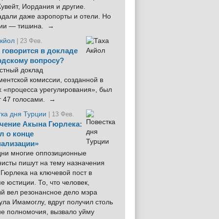
увейт, Иордания и другие.
дали даже аэропорты и отели. Но
ции — тишина. →
Акйол
| 23 Фев.
 говорится в докладе
рдскому вопросу?
стный доклад
ентской комиссии, созданной в
х «процесса урегулирования», был
т 47 голосами. →
тка дня Турции
| 13 Фев.
чение Акына Гюрлека:
л о конце
ализации»
 дни многие оппозиционные
нисты пишут на тему назначения
Гюрлека на ключевой пост в
е юстиции. То, что человек,
ый вел резонансное дело мэра
ла Имамоглу, вдруг получил столь
ие полномочия, вызвало уйму