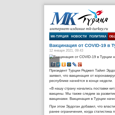
МК-Турция
МК-ТУРЦИЯ
НОВОСТИ
ПОЛИТИКА
ОБ
Вакцинация от COVID-19 в Т
12 января 2021, 09:43
←
Президент Турции Реджеп Тайип Эрдо
заявил, что вакцинация от коронавиру
республике начнётся в конце недели.
«В нашу страну начались поставки ки
вакцины. Мы также следим за развити
вакцинами. Вакцинация в Турции начне
При этом Эрдоган добавил, что власт
ранее ограничения, когда статистика 