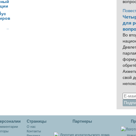
вопро
рции
Повес
и
Четыр
иров
для р
вопро
ьный
Во вто
нацио
рус
Девлет
парла
форму
обрет
Ахмет
свой 
непок
ерсоналии
Cтраницы
Партнеры
Пр
омментарии
О нас
вторы
Контакты
Новос
Реклама