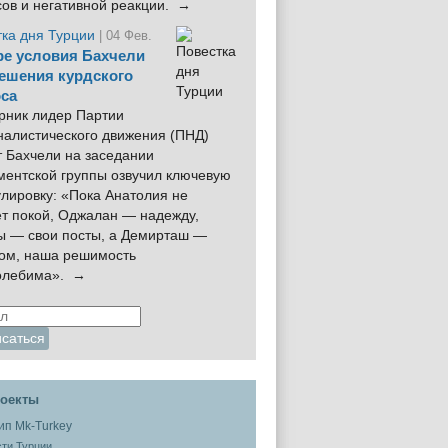
сов и негативной реакции. →
тка дня Турции
| 04 Фев.
е условия Бахчели
ешения курдского
са
рник лидер Партии
налистического движения (ПНД)
 Бахчели на заседании
ментской группы озвучил ключевую
лировку: «Пока Анатолия не
ёт покой, Оджалан — надежду,
ы — свои посты, а Демирташ —
дом, наша решимость
олебима». →
оекты
ти Турции