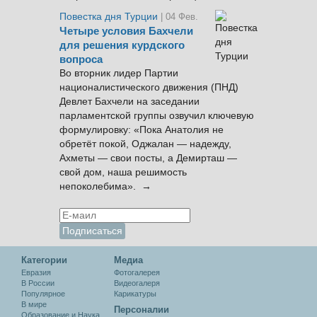
Повестка дня Турции
| 04 Фев.
Четыре условия Бахчели
для решения курдского
вопроса
Во вторник лидер Партии
националистического движения (ПНД)
Девлет Бахчели на заседании
парламентской группы озвучил ключевую
формулировку: «Пока Анатолия не
обретёт покой, Оджалан — надежду,
Ахметы — свои посты, а Демирташ —
свой дом, наша решимость
непоколебима». →
Категории
Медиа
Евразия
Фотогалерея
В России
Видеогалеря
Популярное
Карикатуры
В мире
Персоналии
Образование и Наука