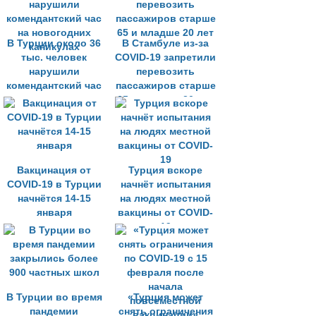
карантин одна из
деревень
В Турции около 36
В Стамбуле из-за
тыс. человек
COVID-19 запретили
нарушили
перевозить
комендантский час
пассажиров старше
на новогодних
65 и младше 20 лет
каникулах
Вакцинация от
Турция вскоре
COVID-19 в Турции
начнёт испытания
начнётся 14-15
на людях местной
января
вакцины от COVID-
19
В Турции во время
«Турция может
пандемии
снять ограничения