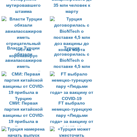
мутировавшего
35 млн человек к
штамма
марту
коронавируса
Власти Турции
Турция
обязали
договорилась с
авиапассажиров
BioNTech о
иметь
поставке 4,5 млн
отрицательный
доз вакцины до
тест на
конца марта
коронавирус
СМИ: Первая
FT выбрало
партия китайской
немецко-турецкую
вакцины от COVID-
пару «Людьми
19 прибыла в
года» за вакцину от
Турцию
COVID-19