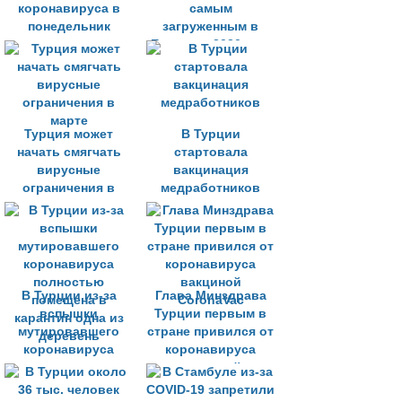
коронавируса в
самым
понедельник
загруженным в
Европе в 2020-м —
ВИДЕО
Турция может
В Турции
начать смягчать
стартовала
вирусные
вакцинация
ограничения в
медработников
марте
В Турции из-за
Глава Минздрава
вспышки
Турции первым в
мутировавшего
стране привился от
коронавируса
коронавируса
полностью
вакциной
помещена в
CoronaVac