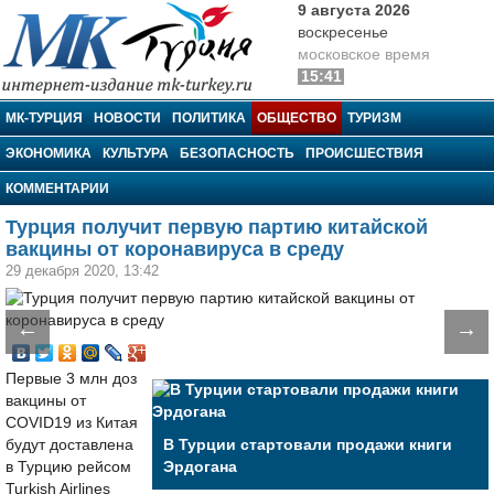
9 августа 2026
воскресенье
московское время
15:41
МК-Турция
МК-ТУРЦИЯ
НОВОСТИ
ПОЛИТИКА
ОБЩЕСТВО
ТУРИЗМ
ЭКОНОМИКА
КУЛЬТУРА
БЕЗОПАСНОСТЬ
ПРОИСШЕСТВИЯ
КОММЕНТАРИИ
Турция получит первую партию китайской
вакцины от коронавируса в среду
29 декабря 2020, 13:42
←
→
Первые 3 млн доз
вакцины от
COVID19 из Китая
будут доставлена
В Турции стартовали продажи книги
в Турцию рейсом
Эрдогана
Turkish Airlines