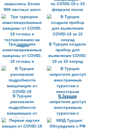
закрылись более
по COVID-19 с 15
900 частных школ
февраля после
начала
повсеместной
вакцинации»
Три турецкие
В Турции создали
инактивированные
прибор для
вакцины от COVID-
выявления COVID-
19 готовы к
19 за 10 секунд
тестированию на
людях
В Турция
В Турции
рассказали
запретили доступ
подробности
иностранным
вакцинации от
туристам к
COVID-19
некоторым
районам