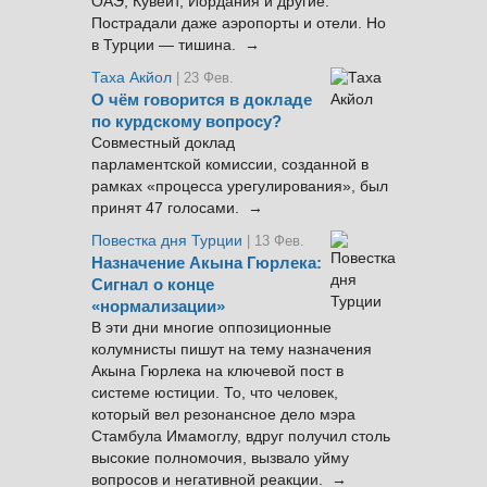
ОАЭ, Кувейт, Иордания и другие.
Пострадали даже аэропорты и отели. Но
в Турции — тишина. →
Таха Акйол
| 23 Фев.
О чём говорится в докладе
по курдскому вопросу?
Совместный доклад
парламентской комиссии, созданной в
рамках «процесса урегулирования», был
принят 47 голосами. →
Повестка дня Турции
| 13 Фев.
Назначение Акына Гюрлека:
Сигнал о конце
«нормализации»
В эти дни многие оппозиционные
колумнисты пишут на тему назначения
Акына Гюрлека на ключевой пост в
системе юстиции. То, что человек,
который вел резонансное дело мэра
Стамбула Имамоглу, вдруг получил столь
высокие полномочия, вызвало уйму
вопросов и негативной реакции. →