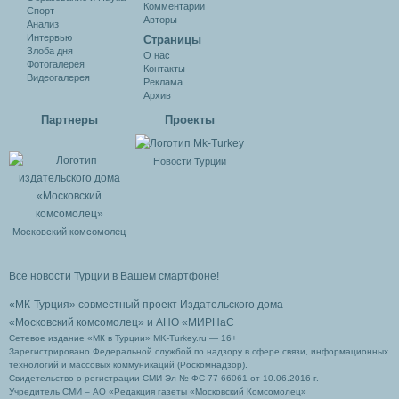
Комментарии
Спорт
Авторы
Анализ
Интервью
Cтраницы
Злоба дня
О нас
Фотогалерея
Контакты
Видеогалерея
Реклама
Архив
Партнеры
Проекты
Новости Турции
Московский комсомолец
Все новости Турции в Вашем смартфоне!
«МК-Турция» совместный проект Издательского дома
«Московский комсомолец»
и АНО «МИРНаС
Сетевое издание «МК в Турции» MK-Turkey.ru — 16+
Зарегистрировано Федеральной службой по надзору в сфере связи, информационных
технологий и массовых коммуникаций (Роскомнадзор).
Свидетельство о регистрации СМИ Эл № ФС 77-66061 от 10.06.2016 г.
Учредитель СМИ – АО «Редакция газеты «Московский Комсомолец»