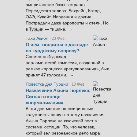
американские базы в странах
Персидского залива: Бахрейн, Катар,
ОАЭ, Кувейт, Иордания и другие.
Пострадали даже аэропорты и отели. Но
в Турции — тишина. →
Таха Акйол
| 23 Фев.
О чём говорится в докладе
по курдскому вопросу?
Совместный доклад
парламентской комиссии, созданной в
рамках «процесса урегулирования», был
принят 47 голосами. →
Повестка дня Турции
| 13 Фев.
Назначение Акына Гюрлека:
Сигнал о конце
«нормализации»
В эти дни многие оппозиционные
колумнисты пишут на тему назначения
Акына Гюрлека на ключевой пост в
системе юстиции. То, что человек,
который вел резонансное дело мэра