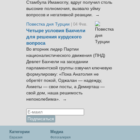
Стамбула Имамоглу, вдруг получил столь
высокие полномочия, вызвало уйму
вопросов и негативной реакции. →
Повестка дня Турции
| 04 Фев.
Четыре условия Бахчели
для решения курдского
вопроса
Во вторник лидер Партии
националистического движения (ПНД)
Девлет Бахчели на заседании
парламентской группы озвучил ключевую
формулировку: «Пока Анатолия не
обретёт покой, Оджалан — надежду,
Ахметы — свои посты, а Демирташ —
свой дом, наша решимость
непоколебима». →
Категории
Медиа
Евразия
Фотогалерея