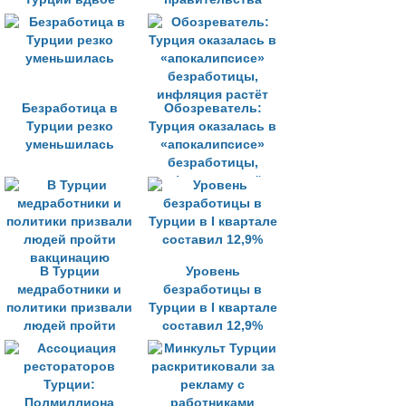
превышает
выросла
официальные
безработица
показатели
Безработица в
Обозреватель:
Турции резко
Турция оказалась в
уменьшилась
«апокалипсисе»
безработицы,
инфляция растёт
В Турции
Уровень
медработники и
безработицы в
политики призвали
Турции в I квартале
людей пройти
составил 12,9%
вакцинацию