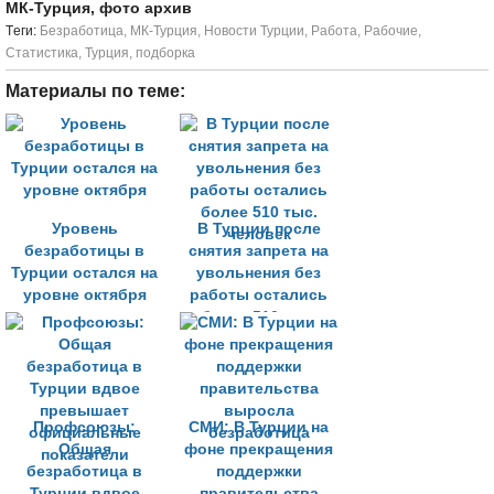
МК-Турция, фото архив
Tеги:
Безработица
,
МК-Турция
,
Новости Турции
,
Работа
,
Рабочие
,
Статистика
,
Турция
,
подборка
Материалы по теме:
Уровень
В Турции после
безработицы в
снятия запрета на
Турции остался на
увольнения без
уровне октября
работы остались
более 510 тыс.
человек
Профсоюзы:
СМИ: В Турции на
Общая
фоне прекращения
безработица в
поддержки
Турции вдвое
правительства