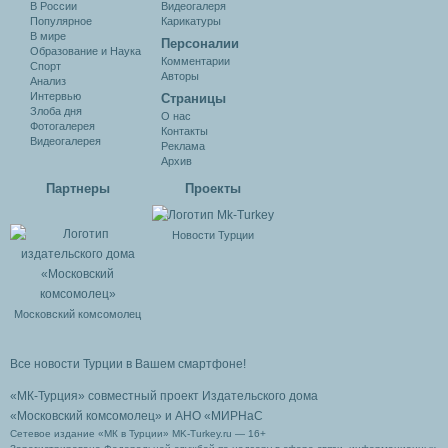
В России
Видеогалеря
Популярное
Карикатуры
В мире
Персоналии
Образование и Наука
Комментарии
Спорт
Авторы
Анализ
Интервью
Cтраницы
Злоба дня
О нас
Фотогалерея
Контакты
Видеогалерея
Реклама
Архив
Партнеры
Проекты
Новости Турции
Московский комсомолец
Все новости Турции в Вашем смартфоне!
«МК-Турция» совместный проект Издательского дома
«Московский комсомолец»
и АНО «МИРНаС
Сетевое издание «МК в Турции» MK-Turkey.ru — 16+