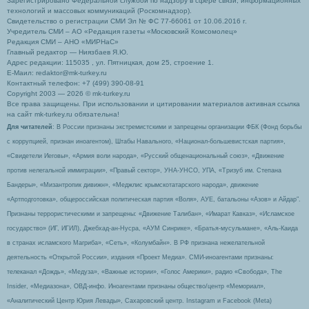
Зарегистрировано Федеральной службой по надзору в сфере связи, информационных
технологий и массовых коммуникаций (Роскомнадзор).
Свидетельство о регистрации СМИ Эл № ФС 77-66061 от 10.06.2016 г.
Учредитель СМИ – АО «Редакция газеты «Московский Комсомолец»
Редакция СМИ – АНО «МИРНаС»
Главный редактор — Ниязбаев Я.Ю.
Адрес редакции: 115035 , ул. Пятницкая, дом 25, строение 1.
Е-Маил: redaktor@mk-turkey.ru
Контактный телефон: +7 (499) 390-08-91
Copyright 2003 — 2026 © mk-turkey.ru
Все права защищены. При использовании и цитировании материалов активная ссылка
на сайт mk-turkey.ru обязательна!
Для читателей
: В России признаны экстремистскими и запрещены организации ФБК (Фонд борьбы
с коррупцией, признан иноагентом), Штабы Навального, «Национал-большевистская партия»,
«Свидетели Иеговы», «Армия воли народа», «Русский общенациональный союз», «Движение
против нелегальной иммиграции», «Правый сектор», УНА-УНСО, УПА, «Тризуб им. Степана
Бандеры», «Мизантропик дивижн», «Меджлис крымскотатарского народа», движение
«Артподготовка», общероссийская политическая партия «Воля», АУЕ, батальоны «Азов» и Айдар″.
Признаны террористическими и запрещены: «Движение Талибан», «Имарат Кавказ», «Исламское
государство» (ИГ, ИГИЛ), Джебхад-ан-Нусра, «АУМ Синрике», «Братья-мусульмане», «Аль-Каида
в странах исламского Магриба», «Сеть», «Колумбайн». В РФ признана нежелательной
деятельность «Открытой России», издания «Проект Медиа». СМИ-иноагентами признаны:
телеканал «Дождь», «Медуза», «Важные истории», «Голос Америки», радио «Свобода», The
Insider, «Медиазона», ОВД-инфо. Иноагентами признаны общество/центр «Мемориал»,
«Аналитический Центр Юрия Левады», Сахаровский центр. Instagram и Facebook (Metа)