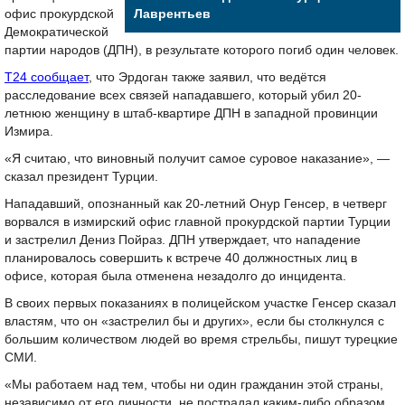
офис прокурдской
Лаврентьев
Демократической
партии народов (ДПН), в результате которого погиб один человек.
Т24 сообщает
, что Эрдоган также заявил, что ведётся
расследование всех связей нападавшего, который убил 20-
летнюю женщину в штаб-квартире ДПН в западной провинции
Измира.
«Я считаю, что виновный получит самое суровое наказание», —
сказал президент Турции.
Нападавший, опознанный как 20-летний Онур Генсер, в четверг
ворвался в измирский офис главной прокурдской партии Турции
и застрелил Дениз Пойраз. ДПН утверждает, что нападение
планировалось совершить к встрече 40 должностных лиц в
офисе, которая была отменена незадолго до инцидента.
В своих первых показаниях в полицейском участке Генсер сказал
властям, что он «застрелил бы и других», если бы столкнулся с
большим количеством людей во время стрельбы, пишут турецкие
СМИ.
«Мы работаем над тем, чтобы ни один гражданин этой страны,
независимо от его личности, не пострадал каким-либо образом.