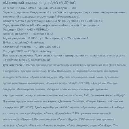
«Московский комсомолец»
и АНО «МИРНаС
Сетевое издание «МК в Турции» MK-Turkey.ru — 16+
Зарегистрировано Федеральной службой по надзору в сфере связи, информационных
технологий и массовых коммуникаций (Роскомнадзор).
Свидетельство о регистрации СМИ Эл № ФС 77-66061 от 10.06.2016 г.
Учредитель СМИ – АО «Редакция газеты «Московский Комсомолец»
Редакция СМИ – АНО «МИРНаС»
Главный редактор — Ниязбаев Я.Ю.
Адрес редакции: 115035 , ул. Пятницкая, дом 25, строение 1.
Е-Маил: redaktor@mk-turkey.ru
Контактный телефон: +7 (499) 390-08-91
Copyright 2003 — 2026 © mk-turkey.ru
Все права защищены. При использовании и цитировании материалов активная ссылка
на сайт mk-turkey.ru обязательна!
Для читателей
: В России признаны экстремистскими и запрещены организации ФБК (Фонд борьбы
с коррупцией, признан иноагентом), Штабы Навального, «Национал-большевистская партия»,
«Свидетели Иеговы», «Армия воли народа», «Русский общенациональный союз», «Движение
против нелегальной иммиграции», «Правый сектор», УНА-УНСО, УПА, «Тризуб им. Степана
Бандеры», «Мизантропик дивижн», «Меджлис крымскотатарского народа», движение
«Артподготовка», общероссийская политическая партия «Воля», АУЕ, батальоны «Азов» и Айдар″.
Признаны террористическими и запрещены: «Движение Талибан», «Имарат Кавказ», «Исламское
государство» (ИГ, ИГИЛ), Джебхад-ан-Нусра, «АУМ Синрике», «Братья-мусульмане», «Аль-Каида
в странах исламского Магриба», «Сеть», «Колумбайн». В РФ признана нежелательной
деятельность «Открытой России», издания «Проект Медиа». СМИ-иноагентами признаны:
телеканал «Дождь», «Медуза», «Важные истории», «Голос Америки», радио «Свобода», The