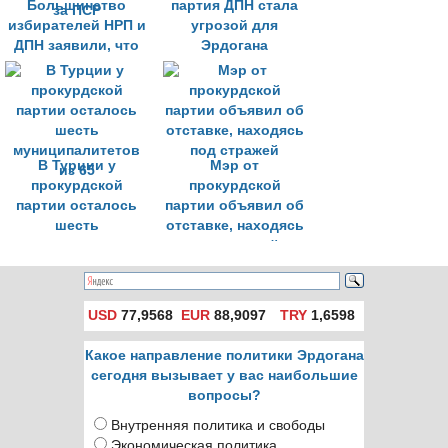
Большинство
партия ДПН стала
избирателей НРП и
угрозой для
ДПН заявили, что
Эрдогана
никогда не
проголосовали бы
за ПСР
В Турции у
Мэр от
прокурдской
прокурдской
партии осталось
партии объявил об
шесть
отставке, находясь
муниципалитетов
под стражей
из 65
USD
77,9568
EUR
88,9097
TRY
1,6598
Какое направление политики Эрдогана
сегодня вызывает у вас наибольшие
вопросы?
Внутренняя политика и свободы
Экономическая политика