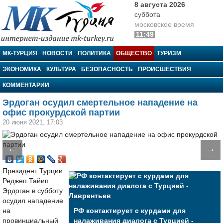
8 августа 2026
суббота
московское время
11:49
МК-Турция
МК-ТУРЦИЯ
НОВОСТИ
ПОЛИТИКА
ОБЩЕСТВО
ТУРИЗМ
ЭКОНОМИКА
КУЛЬТУРА
БЕЗОПАСНОСТЬ
ПРОИСШЕСТВИЯ
КОММЕНТАРИИ
Эрдоган осудил смертельное нападение на
офис прокурдской партии
20 июня 2021, 17:03
←
→
Президент Турции
Реджеп Тайип
Эрдоган в субботу
осудил нападение
на
РФ контактирует с курдами для
провинциальный
налаживания диалога с Турцией -