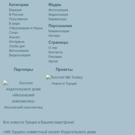
Категории
Медиа
Евразия
Фотогалерея
В России
Видеогалеря
Популярное
Карикатуры
В мире
Персоналии
Образование и Наука
Комментарии
Спорт
Авторы
Анализ
Интервью
Cтраницы
Злоба дня
О нас
Фотогалерея
Контакты
Видеогалерея
Реклама
Архив
Партнеры
Проекты
Новости Турции
Московский комсомолец
Все новости Турции в Вашем смартфоне!
«МК-Турция» совместный проект Издательского дома