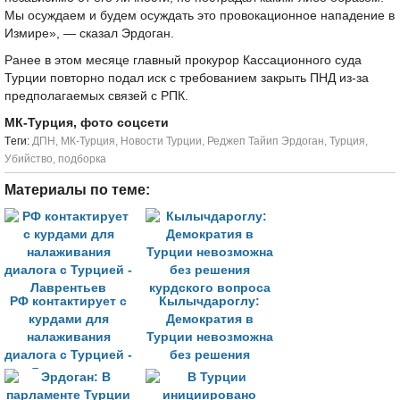
Мы осуждаем и будем осуждать это провокационное нападение в
Измире», — сказал Эрдоган.
Ранее в этом месяце главный прокурор Кассационного суда
Турции повторно подал иск с требованием закрыть ПНД из-за
предполагаемых связей с РПК.
МК-Турция, фото соцсети
Tеги:
ДПН
,
МК-Турция
,
Новости Турции
,
Реджеп Тайип Эрдоган
,
Турция
,
Убийство
,
подборка
Материалы по теме:
РФ контактирует с
Кылычдароглу:
курдами для
Демократия в
налаживания
Турции невозможна
диалога с Турцией -
без решения
Лаврентьев
курдского вопроса