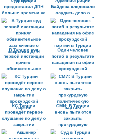
суд Турции
Администрации
предоставил ДПН
Байдена следовало
больше времени на
осудить дело о
подготовку к
закрытии турецкой
защите
ДПН
В Турции суд
Один человек
первой инстанции
погиб в результате
принял
нападения на офис
обвинительное
прокурдской
заключение о
партии в Турции
закрытии ДПН
КС Турции
СМИ: В Турции
проведёт первое
вновь пытаются
слушание по делу о
закрыть
закрытии
прокурдскую
прокурдской
политическую
партии
партию