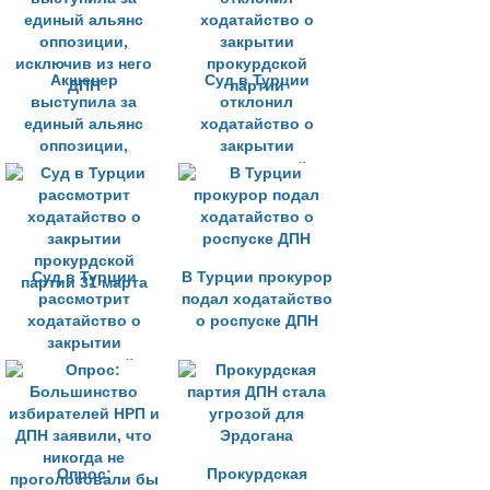
Акшенер
Суд в Турции
выступила за
отклонил
единый альянс
ходатайство о
оппозиции,
закрытии
исключив из него
прокурдской
ДПН
партии
Суд в Турции
В Турции прокурор
рассмотрит
подал ходатайство
ходатайство о
о роспуске ДПН
закрытии
прокурдской
партии 31 марта
Опрос:
Прокурдская