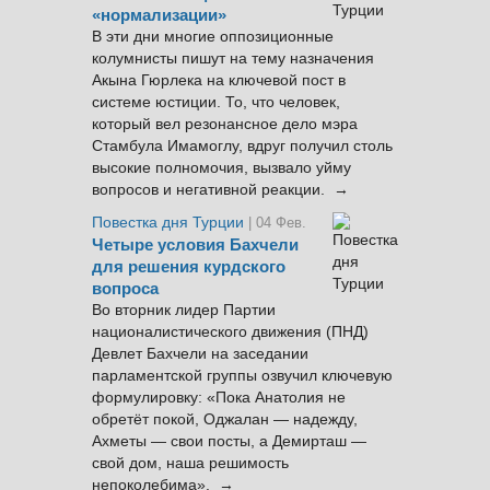
«нормализации»
В эти дни многие оппозиционные
колумнисты пишут на тему назначения
Акына Гюрлека на ключевой пост в
системе юстиции. То, что человек,
который вел резонансное дело мэра
Стамбула Имамоглу, вдруг получил столь
высокие полномочия, вызвало уйму
вопросов и негативной реакции. →
Повестка дня Турции
| 04 Фев.
Четыре условия Бахчели
для решения курдского
вопроса
Во вторник лидер Партии
националистического движения (ПНД)
Девлет Бахчели на заседании
парламентской группы озвучил ключевую
формулировку: «Пока Анатолия не
обретёт покой, Оджалан — надежду,
Ахметы — свои посты, а Демирташ —
свой дом, наша решимость
непоколебима». →