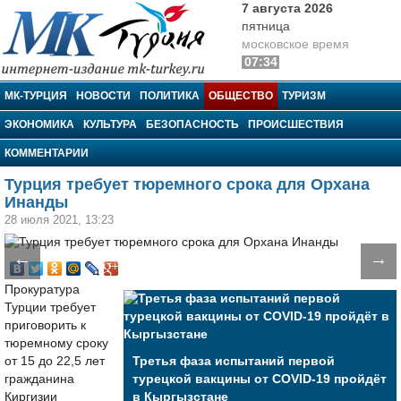
7 августа 2026
пятница
московское время
07:34
МК-Турция
МК-ТУРЦИЯ
НОВОСТИ
ПОЛИТИКА
ОБЩЕСТВО
ТУРИЗМ
ЭКОНОМИКА
КУЛЬТУРА
БЕЗОПАСНОСТЬ
ПРОИСШЕСТВИЯ
КОММЕНТАРИИ
Турция требует тюремного срока для Орхана
Инанды
28 июля 2021, 13:23
←
→
Прокуратура
Турции требует
приговорить к
тюремному сроку
от 15 до 22,5 лет
Третья фаза испытаний первой
гражданина
турецкой вакцины от COVID-19 пройдёт
Киргизии
в Кыргызстане