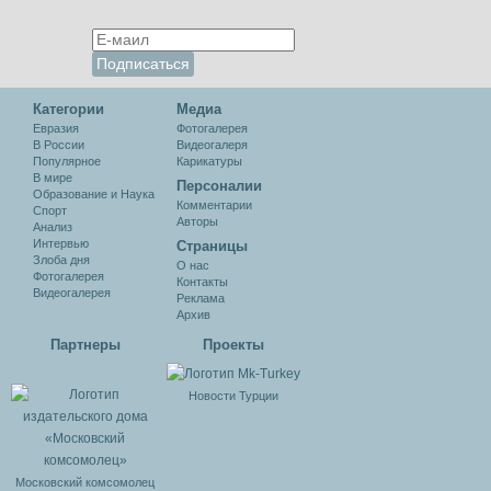
Категории
Медиа
Евразия
Фотогалерея
В России
Видеогалеря
Популярное
Карикатуры
В мире
Персоналии
Образование и Наука
Комментарии
Спорт
Авторы
Анализ
Интервью
Cтраницы
Злоба дня
О нас
Фотогалерея
Контакты
Видеогалерея
Реклама
Архив
Партнеры
Проекты
Новости Турции
Московский комсомолец