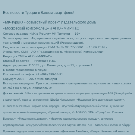
Все новости Турции в Вашем смартфоне!
«МК-Турция» совместный проект Издательского дома
«Московский комсомолец»
и АНО «МИРНаС
Сетевое издание «МК в Турции» MK-Turkey.ru — 16+
Зарегистрировано Федеральной службой по надзору в сфере связи, информационных
технологий и массовых коммуникаций (Роскомнадзор).
Свидетельство о регистрации СМИ Эл № ФС 77-66061 от 10.06.2016 г.
Учредитель СМИ – АО «Редакция газеты «Московский Комсомолец»
Редакция СМИ – АНО «МИРНаС»
Главный редактор — Ниязбаев Я.Ю.
Адрес редакции: 115035 , ул. Пятницкая, дом 25, строение 1.
Е-Маил: redaktor@mk-turkey.ru
Контактный телефон: +7 (499) 390-08-91
Copyright 2003 — 2026 © mk-turkey.ru
Все права защищены. При использовании и цитировании материалов активная ссылка
на сайт mk-turkey.ru обязательна!
Для читателей
: В России признаны экстремистскими и запрещены организации ФБК (Фонд борьбы
с коррупцией, признан иноагентом), Штабы Навального, «Национал-большевистская партия»,
«Свидетели Иеговы», «Армия воли народа», «Русский общенациональный союз», «Движение
против нелегальной иммиграции», «Правый сектор», УНА-УНСО, УПА, «Тризуб им. Степана
Бандеры», «Мизантропик дивижн», «Меджлис крымскотатарского народа», движение
«Артподготовка», общероссийская политическая партия «Воля», АУЕ, батальоны «Азов» и Айдар″.
Признаны террористическими и запрещены: «Движение Талибан», «Имарат Кавказ», «Исламское