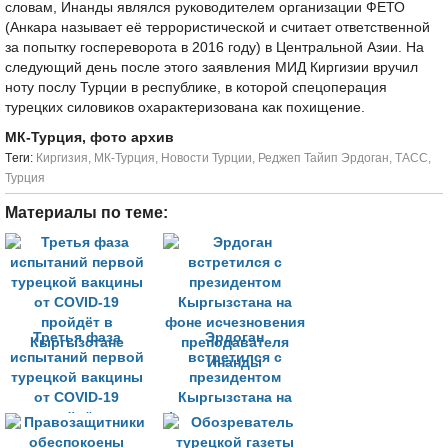
словам, Инанды являлся руководителем организации ФЕТО
(Анкара называет её террористической и считает ответственной
за попытку госпереворота в 2016 году) в Центральной Азии. На
следующий день после этого заявления МИД Киргизии вручил
ноту послу Турции в республике, в которой спецоперация
турецких силовиков охарактеризована как похищение.
МК-Турция, фото архив
Tеги:
Киргизия
,
МК-Турция
,
Новости Турции
,
Реджеп Тайип Эрдоган
,
ТАСС
,
Турция
Материалы по теме:
Третья фаза
Эрдоган
испытаний первой
встретился с
турецкой вакцины
президентом
от COVID-19
Кыргызстана на
пройдёт в
фоне исчезновения
Кыргызстане
преподавателя