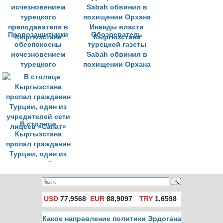
Инанды
Правозащитники
Обозреватель
обеспокоены
турецкой газеты
исчезновением
Sabah обвинил в
турецкого
похищении Орхана
преподавателя в
Инанды власти
Кыргызстане
Кыргызстана
В столице
Кыргызстана
пропал гражданин
Турции, один из
учредителей сети
лицеев «Сапат»
USD
77,9568
EUR
88,9097
TRY
1,6598
Какое направление политики Эрдогана