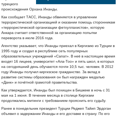
турецкого
происхождения Орхана Инанды.
Как сообщает ТАСС, Инанды обвиняется в управлении
террористической организацией и оказании помощь сторонникам
«террористической организации фетхуллахистов», которую
Анкара считает ответственной за организацию попытки
переворота в июле 2016 года.
Агентство указывает, что Инанды приехал в Киргизию из Турции в
1995 году и создал в республике сеть популярных
образовательных учреждений «Сапат». В неё в настоящее время
входят 16 лицеев, университет «Ала-Тоо» и пять школ, в которых
на сегодняшний день обучаются почти 10,5 тыс. человек. В 2012
году Инанды получил киргизское гражданство. За вклад в
развитие системы образования он был награжден медалью
«Данк» и почётной грамотой правительства.
Как утверждается, Инанды был похищен в Бишкеке в ночь с 31
мая на 1 июня. В течение месяца в столице Киргизии
продолжались митинги с требованием прояснить его судьбу.
Ранее в понедельник президент Турции Реджеп Тайип Эрдоган
объявил о задержании Инанды и его доставке в страну. По его