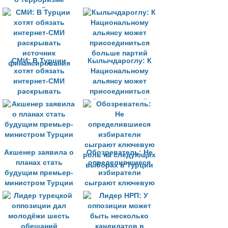
после 5 лет
разбирательств
СМИ: В Турции
Кылычдароглу: К
хотят обязать
Национальному
интернет-СМИ
альянсу может
раскрывать
присоединиться
источник
больше партий
финансирования
Акшенер заявила о
Обозреватель: Не
планах стать
определившиеся
будущим премьер-
избиратели
министром Турции
сыграют ключевую
роль на следующих
выборах в Турции