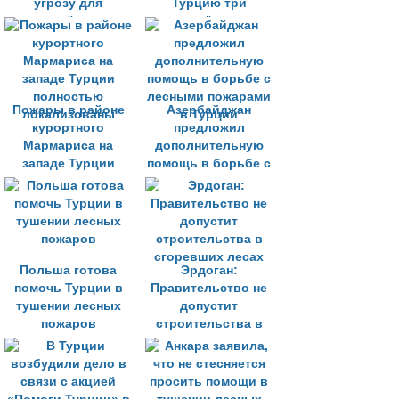
угрозу для
Турцию три
населённых
самолёта для
пунктов
тушение пожаров
Пожары в районе
Азербайджан
курортного
предложил
Мармариса на
дополнительную
западе Турции
помощь в борьбе с
полностью
лесными пожарами
локализованы
в Турции
Польша готова
Эрдоган:
помочь Турции в
Правительство не
тушении лесных
допустит
пожаров
строительства в
сгоревших лесах