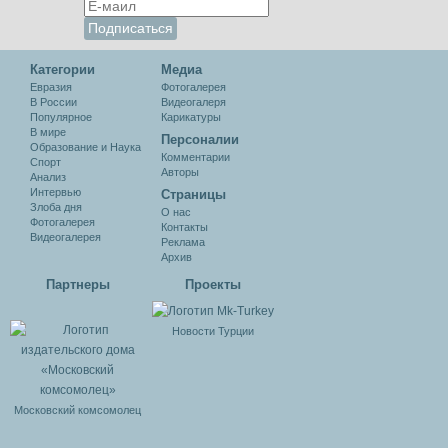
Категории
Медиа
Евразия
Фотогалерея
В России
Видеогалеря
Популярное
Карикатуры
В мире
Персоналии
Образование и Наука
Комментарии
Спорт
Авторы
Анализ
Интервью
Cтраницы
Злоба дня
О нас
Фотогалерея
Контакты
Видеогалерея
Реклама
Архив
Партнеры
Проекты
Новости Турции
Московский комсомолец