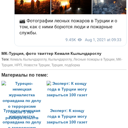
МК-Турция, фото твиттер Кемаля Кылычдароглу
Tеги:
Кемаль Кылычдароглу
,
Кылычдароглу
,
Лесные пожары в Турции
,
МК-
Турция
,
НРП
,
Новости Турции
,
Турция
,
подборка
Материалы по теме:
Турецко-немецкая
Эксперт: К концу
журналистка
года в Турции могу
оправдана по делу
закрыться 100 газет
о терроризме