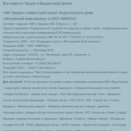
Все новости Турции в Вашем смартфоне!
«МК-Турция» совместный проект Издательского дома
«Московский комсомолец»
и АНО «МИРНаС
Сетевое издание «МК в Турции» MK-Turkey.ru — 16+
Зарегистрировано Федеральной службой по надзору в сфере связи, информационных
технологий и массовых коммуникаций (Роскомнадзор).
Свидетельство о регистрации СМИ Эл № ФС 77-66061 от 10.06.2016 г.
Учредитель СМИ – АО «Редакция газеты «Московский Комсомолец»
Редакция СМИ – АНО «МИРНаС»
Главный редактор — Ниязбаев Я.Ю.
Адрес редакции: 115035 , ул. Пятницкая, дом 25, строение 1.
Е-Маил: redaktor@mk-turkey.ru
Контактный телефон: +7 (499) 390-08-91
Copyright 2003 — 2026 © mk-turkey.ru
Все права защищены. При использовании и цитировании материалов активная ссылка
на сайт mk-turkey.ru обязательна!
Для читателей
: В России признаны экстремистскими и запрещены организации ФБК (Фонд борьбы
с коррупцией, признан иноагентом), Штабы Навального, «Национал-большевистская партия»,
«Свидетели Иеговы», «Армия воли народа», «Русский общенациональный союз», «Движение
против нелегальной иммиграции», «Правый сектор», УНА-УНСО, УПА, «Тризуб им. Степана
Бандеры», «Мизантропик дивижн», «Меджлис крымскотатарского народа», движение
«Артподготовка», общероссийская политическая партия «Воля», АУЕ, батальоны «Азов» и Айдар″.
Признаны террористическими и запрещены: «Движение Талибан», «Имарат Кавказ», «Исламское
государство» (ИГ, ИГИЛ), Джебхад-ан-Нусра, «АУМ Синрике», «Братья-мусульмане», «Аль-Каида