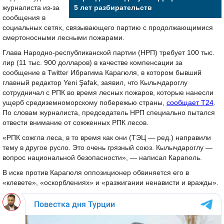
журналиста из-за
5 лет разбирательств
сообщения в
социальных сетях, связывающего партию с продолжающимися
смертоносными лесными пожарами.
Глава Народно-республиканской партии (НРП) требует 100 тыс.
лир (11 тыс. 900 долларов) в качестве компенсации за
сообщение в Twitter Ибрагима Карагюля, в котором бывший
главный редактор Yeni Şafak, заявил, что Кылычдароглу
сотрудничал с РПК во время лесных пожаров, которые нанесли
ущерб средиземноморскому побережью страны,
сообщает T24
.
По словам журналиста, председатель НРП специально пытался
отвести внимание от сожженных РПК лесов.
«РПК сожгла леса, в то время как они (ТЭЦ — ред.) направили
тему в другое русло. Это очень грязный союз. Кылычдароглу —
вопрос национальной безопасности», — написал Карагюль.
В иске против Карагюля оппозиционер обвиняется его в
«клевете», «оскорблениях» и «разжигании ненависти и вражды».