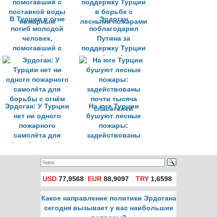
В Турции в огне
Эрдоган
погиб молодой
поблагодарил
человек,
Путина за
помогавший с
поддержку Турции
поставкой воды
в борьбе с
пожарным
лесными пожарами
Эрдоган: У Турции
На юге Турции
нет ни одного
бушуют лесные
пожарного
пожары:
самолёта для
задействованы
борьбы с огнём
почти тысяча
спасателей
USD
77,9568
EUR
88,9097
TRY
1,6598
Какое направление политики Эрдогана
сегодня вызывает у вас наибольшие