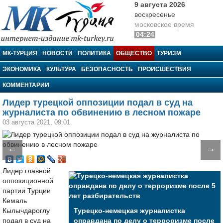
9 августа 2026
воскресенье
московское время
04:24
МК-Турция
МК-ТУРЦИЯ
НОВОСТИ
ПОЛИТИКА
ОБЩЕСТВО
ТУРИЗМ
ЭКОНОМИКА
КУЛЬТУРА
БЕЗОПАСНОСТЬ
ПРОИСШЕСТВИЯ
КОММЕНТАРИИ
Лидер турецкой оппозиции подал в суд на
журналиста по обвинению в лесном пожаре
03 августа 2021, 09:01
←
→
Лидер главной
оппозиционной
партии Турции
Кемаль
Кылычдароглу
Турецко-немецкая журналистка
подал в суд на
оправдана по делу о терроризме после