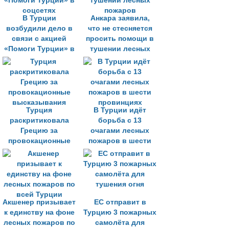
В Турции
Анкара заявила,
возбудили дело в
что не стесняется
связи с акцией
просить помощи в
«Помоги Турции» в
тушении лесных
соцсетях
пожаров
Турция
В Турции идёт
раскритиковала
борьба с 13
Грецию за
очагами лесных
провокационные
пожаров в шести
высказывания
провинциях
Акшенер призывает
ЕС отправит в
к единству на фоне
Турцию 3 пожарных
лесных пожаров по
самолёта для