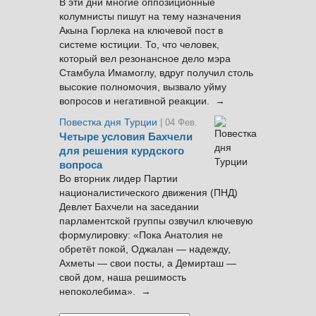
В эти дни многие оппозиционные
колумнисты пишут на тему назначения
Акына Гюрлека на ключевой пост в
системе юстиции. То, что человек,
который вел резонансное дело мэра
Стамбула Имамоглу, вдруг получил столь
высокие полномочия, вызвало уйму
вопросов и негативной реакции. →
Повестка дня Турции
| 04 Фев.
Четыре условия Бахчели
для решения курдского
вопроса
Во вторник лидер Партии
националистического движения (ПНД)
Девлет Бахчели на заседании
парламентской группы озвучил ключевую
формулировку: «Пока Анатолия не
обретёт покой, Оджалан — надежду,
Ахметы — свои посты, а Демирташ —
свой дом, наша решимость
непоколебима». →