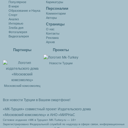
Популярное
Карикатуры
В мире
Персоналии
Образование и Наука
Комментарии
Спорт
Авторы
Анализ
Интервью
Cтраницы
Злоба дня
О нас
Фотогалерея
Контакты
Видеогалерея
Реклама
Архив
Партнеры
Проекты
Новости Турции
Московский комсомолец
Все новости Турции в Вашем смартфоне!
«МК-Турция» совместный проект Издательского дома
«Московский комсомолец»
и АНО «МИРНаС
Сетевое издание «МК в Турции» MK-Turkey.ru — 16+
Зарегистрировано Федеральной службой по надзору в сфере связи, информационных