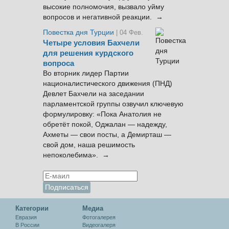
высокие полномочия, вызвало уйму
вопросов и негативной реакции. →
Повестка дня Турции
| 04 Фев.
Четыре условия Бахчели
для решения курдского
вопроса
Во вторник лидер Партии
националистического движения (ПНД)
Девлет Бахчели на заседании
парламентской группы озвучил ключевую
формулировку: «Пока Анатолия не
обретёт покой, Оджалан — надежду,
Ахметы — свои посты, а Демирташ —
свой дом, наша решимость
непоколебима». →
Категории
Медиа
Евразия
Фотогалерея
В России
Видеогалеря