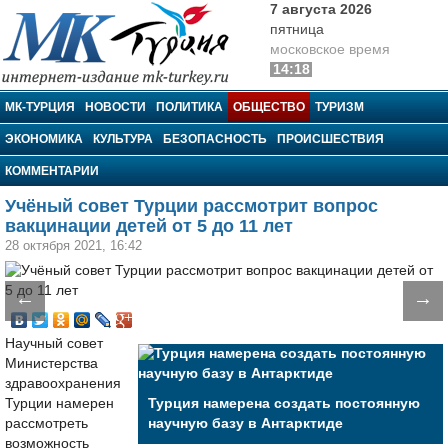
7 августа 2026
пятница
московское время
14:18
МК-Турция
МК-ТУРЦИЯ
НОВОСТИ
ПОЛИТИКА
ОБЩЕСТВО
ТУРИЗМ
ЭКОНОМИКА
КУЛЬТУРА
БЕЗОПАСНОСТЬ
ПРОИСШЕСТВИЯ
КОММЕНТАРИИ
Учёный совет Турции рассмотрит вопрос
вакцинации детей от 5 до 11 лет
28 октября 2021, 16:42
←
→
Научный совет
Министерства
здравоохранения
Турции намерен
Турция намерена создать постоянную
рассмотреть
научную базу в Антарктиде
возможность