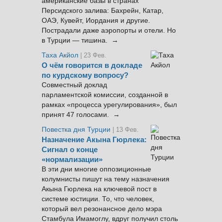
американские базы в странах
Персидского залива: Бахрейн, Катар,
ОАЭ, Кувейт, Иордания и другие.
Пострадали даже аэропорты и отели. Но
в Турции — тишина. →
Таха Акйол
| 23 Фев.
О чём говорится в докладе
по курдскому вопросу?
Совместный доклад
парламентской комиссии, созданной в
рамках «процесса урегулирования», был
принят 47 голосами. →
Повестка дня Турции
| 13 Фев.
Назначение Акына Гюрлека:
Сигнал о конце
«нормализации»
В эти дни многие оппозиционные
колумнисты пишут на тему назначения
Акына Гюрлека на ключевой пост в
системе юстиции. То, что человек,
который вел резонансное дело мэра
Стамбула Имамоглу, вдруг получил столь