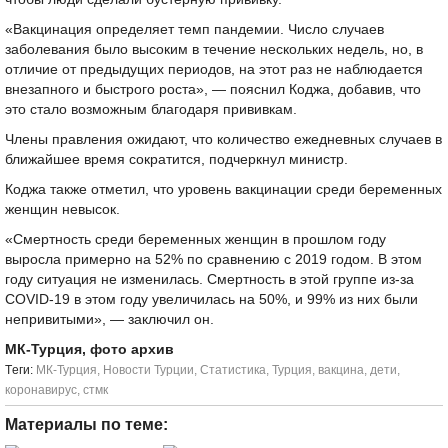
«Вакцинация определяет темп пандемии. Число случаев
заболевания было высоким в течение нескольких недель, но, в
отличие от предыдущих периодов, на этот раз не наблюдается
внезапного и быстрого роста», — пояснил Коджа, добавив, что
это стало возможным благодаря прививкам.
Члены правления ожидают, что количество ежедневных случаев в
ближайшее время сократится, подчеркнул министр.
Коджа также отметил, что уровень вакцинации среди беременных
женщин невысок.
«Смертность среди беременных женщин в прошлом году
выросла примерно на 52% по сравнению с 2019 годом. В этом
году ситуация не изменилась. Смертность в этой группе из-за
COVID-19 в этом году увеличилась на 50%, и 99% из них были
непривитыми», — заключил он.
МК-Турция, фото архив
Tеги:
МК-Турция
,
Новости Турции
,
Статистика
,
Турция
,
вакцина
,
дети
,
коронавирус
,
стмк
Материалы по теме: