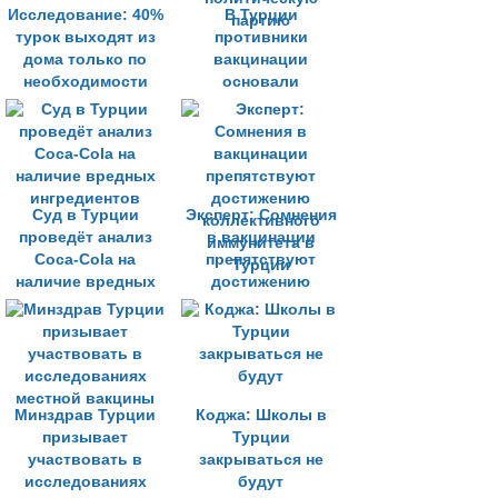
Исследование: 40%
В Турции
турок выходят из
противники
дома только по
вакцинации
необходимости
основали
политическую
партию
Суд в Турции
Эксперт: Сомнения
проведёт анализ
в вакцинации
Coca-Cola на
препятствуют
наличие вредных
достижению
ингредиентов
коллективного
иммунитета в
Турции
Минздрав Турции
Коджа: Школы в
призывает
Турции
участвовать в
закрываться не
исследованиях
будут