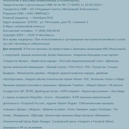
технологий и массовых коммуникаций (Роскомнадзор).
Свидетельство о регистрации СМИ Эл № ФС 77-66061 от 10.06.2016 г.
Учредитель СМИ – АО «Редакция газеты «Московский Комсомолец»
Редакция СМИ – АНО «МИРНаС»
Главный редактор — Ниязбаев Я.Ю.
Адрес редакции: 115035 , ул. Пятницкая, дом 25, строение 1.
Е-Маил: redaktor@mk-turkey.ru
Контактный телефон: +7 (499) 390-08-91
Copyright 2003 — 2026 © mk-turkey.ru
Все права защищены. При использовании и цитировании материалов активная ссылка
на сайт mk-turkey.ru обязательна!
Для читателей
: В России признаны экстремистскими и запрещены организации ФБК (Фонд борьбы
с коррупцией, признан иноагентом), Штабы Навального, «Национал-большевистская партия»,
«Свидетели Иеговы», «Армия воли народа», «Русский общенациональный союз», «Движение
против нелегальной иммиграции», «Правый сектор», УНА-УНСО, УПА, «Тризуб им. Степана
Бандеры», «Мизантропик дивижн», «Меджлис крымскотатарского народа», движение
«Артподготовка», общероссийская политическая партия «Воля», АУЕ, батальоны «Азов» и Айдар″.
Признаны террористическими и запрещены: «Движение Талибан», «Имарат Кавказ», «Исламское
государство» (ИГ, ИГИЛ), Джебхад-ан-Нусра, «АУМ Синрике», «Братья-мусульмане», «Аль-Каида
в странах исламского Магриба», «Сеть», «Колумбайн». В РФ признана нежелательной
деятельность «Открытой России», издания «Проект Медиа». СМИ-иноагентами признаны:
телеканал «Дождь», «Медуза», «Важные истории», «Голос Америки», радио «Свобода», The
Insider, «Медиазона», ОВД-инфо. Иноагентами признаны общество/центр «Мемориал»,
«Аналитический Центр Юрия Левады», Сахаровский центр. Instagram и Facebook (Metа)
запрещены в РФ за экстремизм.