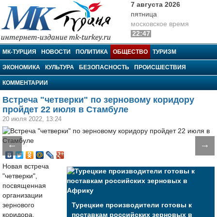
7 августа 2026
пятница
московское время
22:47
МК-Турция
МК-ТУРЦИЯ
НОВОСТИ
ПОЛИТИКА
ОБЩЕСТВО
ТУРИЗМ
ЭКОНОМИКА
КУЛЬТУРА
БЕЗОПАСНОСТЬ
ПРОИСШЕСТВИЯ
КОММЕНТАРИИ
Встреча "четверки" по зерновому коридору
пройдет 22 июля в Стамбуле
20 июля 2022, 13:24
←
→
Новая встреча
"четверки",
посвященная
организации
зернового
Турецкие производители готовы к
коридора,
поставкам российских зерновых в