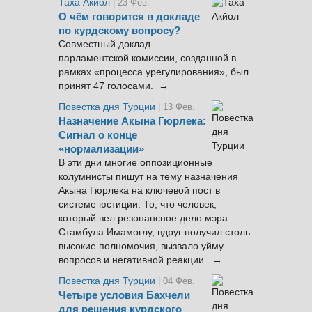
Таха Акйол
| 23 Фев.
О чём говорится в докладе
по курдскому вопросу?
Совместный доклад
парламентской комиссии, созданной в
рамках «процесса урегулирования», был
принят 47 голосами. →
Повестка дня Турции
| 13 Фев.
Назначение Акына Гюрлека:
Сигнал о конце
«нормализации»
В эти дни многие оппозиционные
колумнисты пишут на тему назначения
Акына Гюрлека на ключевой пост в
системе юстиции. То, что человек,
который вел резонансное дело мэра
Стамбула Имамоглу, вдруг получил столь
высокие полномочия, вызвало уйму
вопросов и негативной реакции. →
Повестка дня Турции
| 04 Фев.
Четыре условия Бахчели
для решения курдского