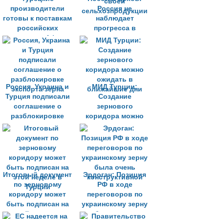
производители
Россия не
готовы к поставкам
наблюдает
российских
прогресса в
зерновых в Африку
вопросе экспорта
своей
сельхозпродукции
Россия, Украина и
МИД Турции:
Турция подписали
Создание
соглашение о
зернового
разблокировке
коридора можно
экспорта зерна
ожидать в
ближайшие дни
Итоговый документ
Эрдоган: Позиция
по зерновому
РФ в ходе
коридору может
переговоров по
быть подписан на
украинскому зерну
этой неделе в
была очень