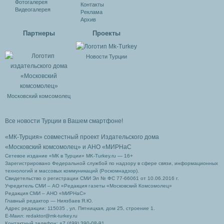
Фотогалерея
Контакты
Видеогалерея
Реклама
Архив
Партнеры
Проекты
Новости Турции
Московский комсомолец
Все новости Турции в Вашем смартфоне!
«МК-Турция» совместный проект Издательского дома
«Московский комсомолец»
и АНО «МИРНаС
Сетевое издание «МК в Турции» MK-Turkey.ru — 16+
Зарегистрировано Федеральной службой по надзору в сфере связи, информационных
технологий и массовых коммуникаций (Роскомнадзор).
Свидетельство о регистрации СМИ Эл № ФС 77-66061 от 10.06.2016 г.
Учредитель СМИ – АО «Редакция газеты «Московский Комсомолец»
Редакция СМИ – АНО «МИРНаС»
Главный редактор — Ниязбаев Я.Ю.
Адрес редакции: 115035 , ул. Пятницкая, дом 25, строение 1.
Е-Маил: redaktor@mk-turkey.ru
Контактный телефон: +7 (499) 390-08-91