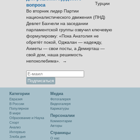
вопроса
Во вторник лидер Партии
националистического движения (ПНД)
Девлет Бахчели на заседании
парламентской группы озвучил ключевую
формулировку: «Пока Анатолия не
обретёт покой, Оджалан — надежду,
Ахметы — свои посты, а Демирташ —
свой дом, наша решимость
непоколебима». →
Категории
Медиа
Евразия
Фотогалерея
В России
Видеогалеря
Популярное
Карикатуры
В мире
Персоналии
Образование и Наука
Комментарии
Спорт
Авторы
Анализ
Интервью
Cтраницы
Злоба дня
О нас