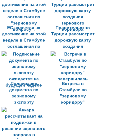
Турции
конструктивной
ЕС надеется на
Правительство
достижение на этой
Турции рассмотрит
неделе в Стамбуле
дорожную карту
соглашения по
создания
"зерновому
зернового
вопросу".
коридора
Подписание
Встреча в
документа по
Стамбуле по
зерновому
"зерновому
экспорту
коридору"
ожидается на
завершилась
будущей неделе