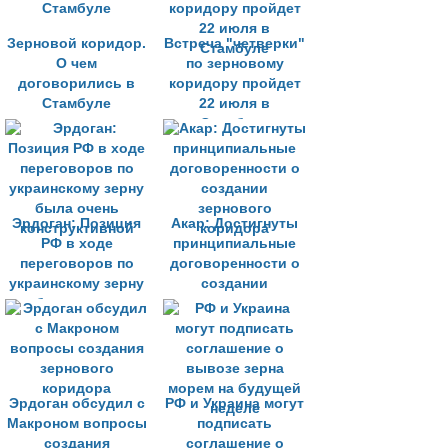
Зерновой коридор.
Встреча "четверки"
О чем
по зерновому
договорились в
коридору пройдет
Стамбуле
22 июля в
Стамбуле
Эрдоган: Позиция
Акар: Достигнуты
РФ в ходе
принципиальные
переговоров по
договоренности о
украинскому зерну
создании
была очень
зернового
конструктивной
коридора
Эрдоган обсудил с
РФ и Украина могут
Макроном вопросы
подписать
создания
соглашение о