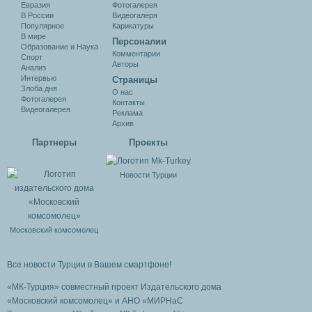
Евразия
Фотогалерея
В России
Видеогалеря
Популярное
Карикатуры
В мире
Персоналии
Образование и Наука
Комментарии
Спорт
Авторы
Анализ
Интервью
Cтраницы
Злоба дня
О нас
Фотогалерея
Контакты
Видеогалерея
Реклама
Архив
Партнеры
Проекты
Новости Турции
Московский комсомолец
Все новости Турции в Вашем смартфоне!
«МК-Турция» совместный проект Издательского дома
«Московский комсомолец»
и АНО «МИРНаС