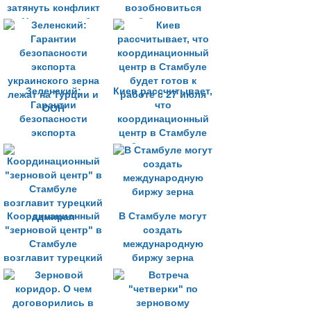
затянуть конфликт
возобновиться
на Украине, чтобы
благодаря
ослабить РФ
зерновой сделке
Зеленский:
Киев рассчитывает,
Гарантии
что
безопасности
координационный
экспорта
центр в Стамбуле
украинского зерна
будет готов к
лежат на Турции и
работе с 27 июля
ООН
Координационный
В Стамбуле могут
"зерновой центр" в
создать
Стамбуле
международную
возглавит турецкий
биржу зерна
адмирал