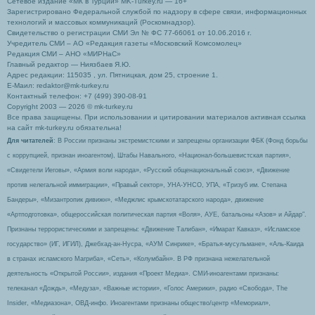
Сетевое издание «МК в Турции» MK-Turkey.ru — 16+
Зарегистрировано Федеральной службой по надзору в сфере связи, информационных
технологий и массовых коммуникаций (Роскомнадзор).
Свидетельство о регистрации СМИ Эл № ФС 77-66061 от 10.06.2016 г.
Учредитель СМИ – АО «Редакция газеты «Московский Комсомолец»
Редакция СМИ – АНО «МИРНаС»
Главный редактор — Ниязбаев Я.Ю.
Адрес редакции: 115035 , ул. Пятницкая, дом 25, строение 1.
Е-Маил: redaktor@mk-turkey.ru
Контактный телефон: +7 (499) 390-08-91
Copyright 2003 — 2026 © mk-turkey.ru
Все права защищены. При использовании и цитировании материалов активная ссылка
на сайт mk-turkey.ru обязательна!
Для читателей
: В России признаны экстремистскими и запрещены организации ФБК (Фонд борьбы
с коррупцией, признан иноагентом), Штабы Навального, «Национал-большевистская партия»,
«Свидетели Иеговы», «Армия воли народа», «Русский общенациональный союз», «Движение
против нелегальной иммиграции», «Правый сектор», УНА-УНСО, УПА, «Тризуб им. Степана
Бандеры», «Мизантропик дивижн», «Меджлис крымскотатарского народа», движение
«Артподготовка», общероссийская политическая партия «Воля», АУЕ, батальоны «Азов» и Айдар″.
Признаны террористическими и запрещены: «Движение Талибан», «Имарат Кавказ», «Исламское
государство» (ИГ, ИГИЛ), Джебхад-ан-Нусра, «АУМ Синрике», «Братья-мусульмане», «Аль-Каида
в странах исламского Магриба», «Сеть», «Колумбайн». В РФ признана нежелательной
деятельность «Открытой России», издания «Проект Медиа». СМИ-иноагентами признаны:
телеканал «Дождь», «Медуза», «Важные истории», «Голос Америки», радио «Свобода», The
Insider, «Медиазона», ОВД-инфо. Иноагентами признаны общество/центр «Мемориал»,