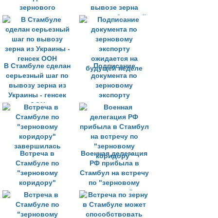
зернового
вывозе зерна
коридора
морем на будущей
неделе
В Стамбуле сделан
Подписание
серьезный шаг по
документа по
вывозу зерна из
зерновому
Украины - генсек
экспорту
ООН
ожидается на
будущей неделе
Встреча в
Военная делегация
Стамбуле по
РФ прибыла в
"зерновому
Стамбул на встречу
коридору"
по "зерновому
завершилась
коридору"