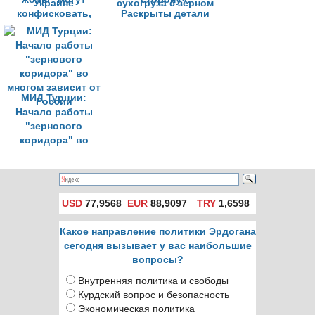
конфисковать,
Раскрыты детали
если оно
задержания в
принадлежит
Турции
Украине
российского
сухогруза с зерном
МИД Турции:
Начало работы
"зернового
коридора" во
многом зависит от
России
USD
77,9568
EUR
88,9097
TRY
1,6598
Какое направление политики Эрдогана
сегодня вызывает у вас наибольшие
вопросы?
Внутренняя политика и свободы
Курдский вопрос и безопасность
Экономическая политика