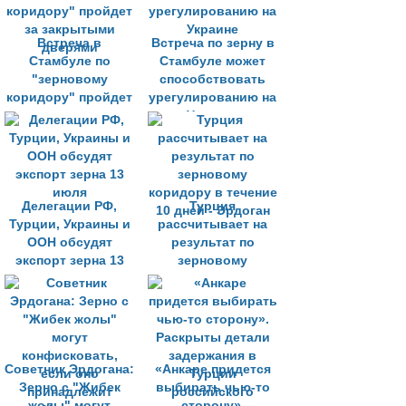
Встреча в
Встреча по зерну в
Стамбуле по
Стамбуле может
"зерновому
способствовать
коридору" пройдет
урегулированию на
за закрытыми
Украине
дверями
Делегации РФ,
Турция
Турции, Украины и
рассчитывает на
ООН обсудят
результат по
экспорт зерна 13
зерновому
июля
коридору в течение
10 дней - Эрдоган
Cоветник Эрдогана:
«Анкаре придется
Зерно с "Жибек
выбирать чью-то
жолы" могут
сторону».