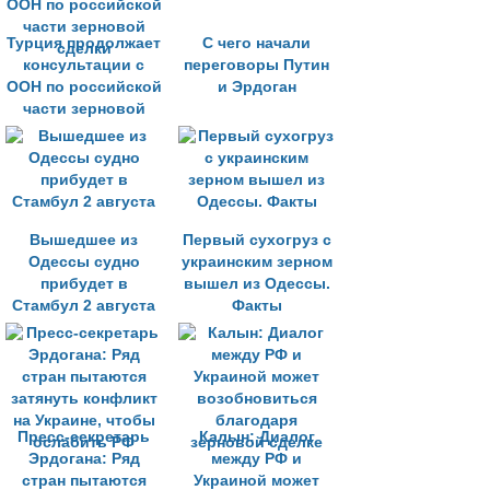
Турция продолжает
C чего начали
консультации с
переговоры Путин
ООН по российской
и Эрдоган
части зерновой
сделки
Вышедшее из
Первый сухогруз с
Одессы судно
украинским зерном
прибудет в
вышел из Одессы.
Стамбул 2 августа
Факты
Пресс-секретарь
Калын: Диалог
Эрдогана: Ряд
между РФ и
стран пытаются
Украиной может