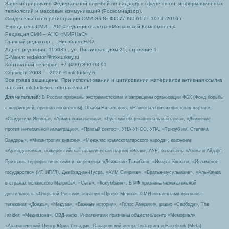
Зарегистрировано Федеральной службой по надзору в сфере связи, информационных
технологий и массовых коммуникаций (Роскомнадзор).
Свидетельство о регистрации СМИ Эл № ФС 77-66061 от 10.06.2016 г.
Учредитель СМИ – АО «Редакция газеты «Московский Комсомолец»
Редакция СМИ – АНО «МИРНаС»
Главный редактор — Ниязбаев Я.Ю.
Адрес редакции: 115035 , ул. Пятницкая, дом 25, строение 1.
Е-Маил: redaktor@mk-turkey.ru
Контактный телефон: +7 (499) 390-08-91
Copyright 2003 — 2026 © mk-turkey.ru
Все права защищены. При использовании и цитировании материалов активная ссылка
на сайт mk-turkey.ru обязательна!
Для читателей
: В России признаны экстремистскими и запрещены организации ФБК (Фонд борьбы
с коррупцией, признан иноагентом), Штабы Навального, «Национал-большевистская партия»,
«Свидетели Иеговы», «Армия воли народа», «Русский общенациональный союз», «Движение
против нелегальной иммиграции», «Правый сектор», УНА-УНСО, УПА, «Тризуб им. Степана
Бандеры», «Мизантропик дивижн», «Меджлис крымскотатарского народа», движение
«Артподготовка», общероссийская политическая партия «Воля», АУЕ, батальоны «Азов» и Айдар″.
Признаны террористическими и запрещены: «Движение Талибан», «Имарат Кавказ», «Исламское
государство» (ИГ, ИГИЛ), Джебхад-ан-Нусра, «АУМ Синрике», «Братья-мусульмане», «Аль-Каида
в странах исламского Магриба», «Сеть», «Колумбайн». В РФ признана нежелательной
деятельность «Открытой России», издания «Проект Медиа». СМИ-иноагентами признаны:
телеканал «Дождь», «Медуза», «Важные истории», «Голос Америки», радио «Свобода», The
Insider, «Медиазона», ОВД-инфо. Иноагентами признаны общество/центр «Мемориал»,
«Аналитический Центр Юрия Левады», Сахаровский центр. Instagram и Facebook (Metа)