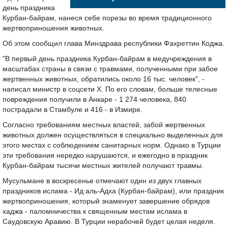
день праздника
Курбан-байрам, нанеся себе порезы во время традиционного
жертвоприношения животных.
Об этом сообщил глава Минздрава республики Фахреттин Коджа.
"В первый день праздника Курбан-байрам в медучреждения в
масштабах страны в связи с травмами, полученными при забое
жертвенных животных, обратились около 16 тыс. человек", -
написал министр в соцсети X. По его словам, больше телесные
повреждения получили в Анкаре - 1 274 человека, 840
пострадали в Стамбуле и 416 - в Измире.
Согласно требованиям местных властей, забой жертвенных
животных должен осуществляться в специально выделенных для
этого местах с соблюдением санитарных норм. Однако в Турции
эти требования нередко нарушаются, и ежегодно в праздник
Курбан-байрам тысячи местных жителей получают травмы.
Мусульмане в воскресенье отмечают один из двух главных
праздников ислама - Ид аль-Адха (Курбан-байрам), или праздник
жертвоприношения, который знаменует завершение обрядов
хаджа - паломничества к священным местам ислама в
Саудовскую Аравию. В Турции нерабочей будет целая неделя.