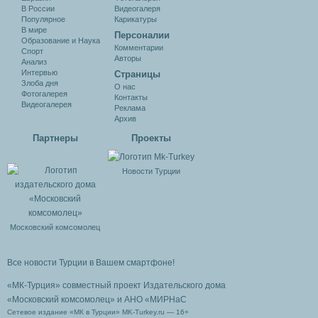
В России
Видеогалеря
Популярное
Карикатуры
В мире
Персоналии
Образование и Наука
Комментарии
Спорт
Авторы
Анализ
Интервью
Cтраницы
Злоба дня
О нас
Фотогалерея
Контакты
Видеогалерея
Реклама
Архив
Партнеры
Проекты
Новости Турции
Московский комсомолец
Все новости Турции в Вашем смартфоне!
«МК-Турция» совместный проект Издательского дома
«Московский комсомолец»
и АНО «МИРНаС
Сетевое издание «МК в Турции» MK-Turkey.ru — 16+