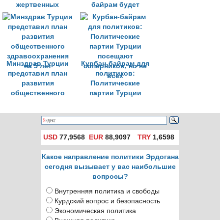
жертвенных
байрам будет
животных для
преобладать
Курбан-байрама
весенняя погода
Минздрав Турции
Курбан-байрам для
представил план
политиков:
развития
Политические
общественного
партии Турции
здравоохранения
посещают
на 5 лет
соперников, но не
всех
USD
77,9568
EUR
88,9097
TRY
1,6598
Какое направление политики Эрдогана
сегодня вызывает у вас наибольшие
вопросы?
Внутренняя политика и свободы
Курдский вопрос и безопасность
Экономическая политика