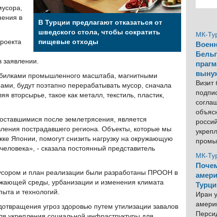
мусора,
нения в
В Турции предлагают отказаться от
шведского стола, чтобы сократить
МК-Ту
проекта
пищевые отходы
Военн
Бельг
 заявлении.
прагм
выну
билками промышленного масштаба, магнитными
Визит
ами, будут поэтапно перерабатывать мусор, сначала
подпи
я вторсырье, такое как металл, текстиль, пластик,
согла
объяс
оставшимися после землетрясения, является
росси
ления пострадавшего региона. Объекты, которые мы
укреп
ке Японии, помогут снизить нагрузку на окружающую
промы
 человека», - сказала постоянный представитель
МК-Ту
Почем
усором и план реализации были разработаны ПРООН в
амери
ужающей среды, урбанизации и изменения климата
Турци
пыта и технологий.
Иран у
америк
дотвращения угроз здоровью путем утилизации завалов
Персид
для укрепления социальной инфраструктуры для