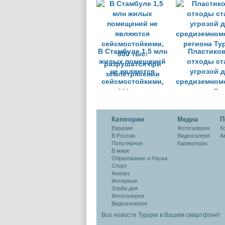
необходимости
временн
сноса
занятости
борьбы 
безработи
В Стамбуле 1,5 млн
Пластико
жилых помещений
отходы ст
не являются
угрозой 
сейсмостойкими,
средиземном
600 тыс.
региона Ту
разрушатся при
землетрясении
Категории
Медиа
П
Евразия
Фотогалерея
К
В России
Видеогалеря
А
Популярное
Карикатуры
В мире
Образование и Наука
Спорт
Анализ
Интервью
Злоба дня
Фотогалерея
Видеогалерея
Все новости Турции в Вашем смартфоне!