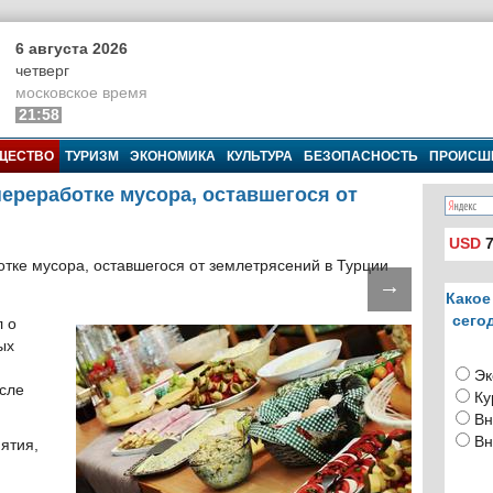
6 августа 2026
четверг
московское время
21:58
ЩЕСТВО
ТУРИЗМ
ЭКОНОМИКА
КУЛЬТУРА
БЕЗОПАСНОСТЬ
ПРОИСШ
ереработке мусора, оставшегося от
USD
7
→
Какое
сего
 о
ых
Эк
осле
Ку
Вн
Вн
ятия,