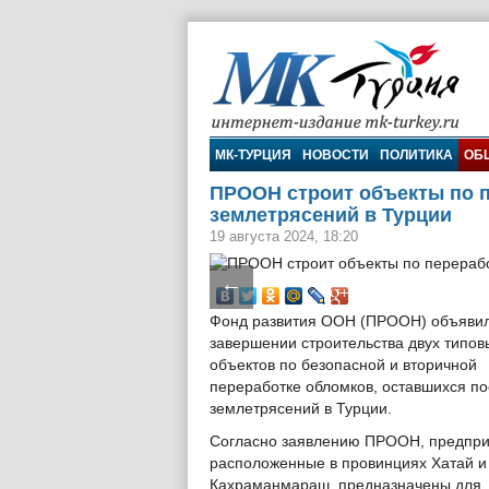
МК-Турция
МК-ТУРЦИЯ
НОВОСТИ
ПОЛИТИКА
ОБ
ПРООН строит объекты по п
землетрясений в Турции
19 августа 2024, 18:20
←
Фонд развития ООН (ПРООН) объявил
завершении строительства двух типов
объектов по безопасной и вторичной
переработке обломков, оставшихся п
землетрясений в Турции.
Согласно заявлению ПРООН, предпри
расположенные в провинциях Хатай и
Кахраманмараш, предназначены для