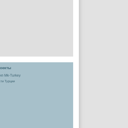
оекты
ти Турции