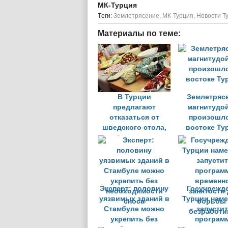
МК-Турция
Tеги:
Землетрясение
,
МК-Турция
,
Новости Т
Материалы по теме:
В Турции
Землетряс
предлагают
магнитудой
отказаться от
произошло
шведского стола,
востоке Ту
чтобы сократить
пищевые отходы
Эксперт: половину
Госучрежд
уязвимых зданий в
Турции нам
Стамбуле можно
запусти
укрепить без
програм