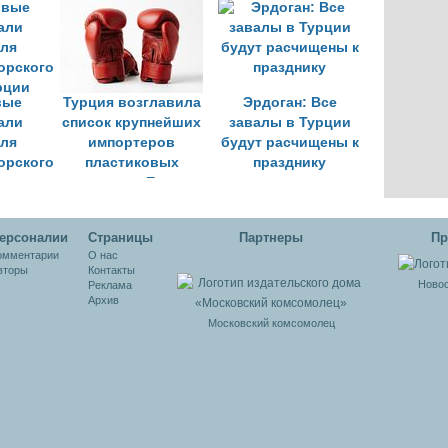
ой
средств на
землетрясения в
 для
подготовку к
Стамбуле
с
землетрясениям
цей
вые
Турция возглавила
Эрдоган: Все
али
список крупнейших
завалы в Турции
для
импортеров
будут расчищены к
орского
пластиковых
празднику
рции
отходов из Европы
ерсоналии
Cтраницы
Партнеры
Пр
омментарии
О нас
вторы
Контакты
Новос
Реклама
Архив
Московский комсомолец