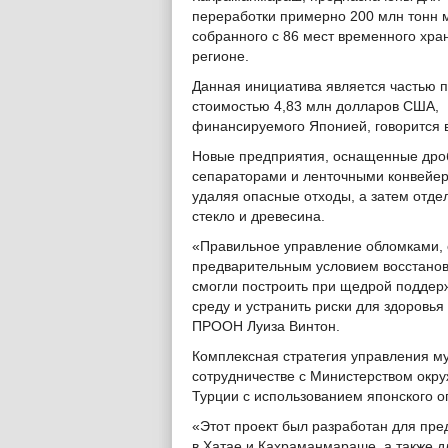
переработки примерно 200 млн тонн 
собранного с 86 мест временного хра
регионе.
Данная инициатива является частью 
стоимостью 4,83 млн долларов США,
финансируемого Японией, говорится в
Новые предприятия, оснащенные дро
сепараторами и ленточными конвейер
удаляя опасные отходы, а затем отделя
стекло и древесина.
«Правильное управление обломками, 
предварительным условием восстанов
смогли построить при щедрой поддерж
среду и устранить риски для здоровья
ПРООН Луиза Винтон.
Комплексная стратегия управления м
сотрудничестве с Министерством окр
Турции с использованием японского о
«Этот проект был разработан для пре
в Хатае и Кахраманмараше, а также 