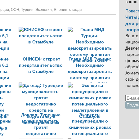
вопро
урции
,
ООН
,
Турция
,
Экология
,
Япония
,
отходы
Повес
Четыр
для р
вопро
Во вто
нацио
Девлет
парла
ение
ЮНИСЕФ откроет
Глава МИД Турции:
форму
 6,1
представительство
Необходимо
обрет
 на
в Стамбуле
демократизировать
Ахмет
рции
систему принятия
свой 
решений в ООН
непок
ения
Доклад: Турецкие
Эксперты
ерены
муниципалитеты
предупредили о
ть
тратят
химических рисках
му
недостаточно
потенциального