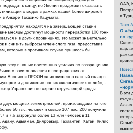
ОАЭ, К
т подходит к концу, но Япония продолжит оказывать
Постра
утилизации отходов в рамках нашей более широкой
в Тур
 в Анкаре Такахико Кацумата.
Таха 
предприятия находятся на завершающей стадии
О чём
йшие месяцы достигнут мощности переработки 100 тонн
по ку
оваться и в других провинциях, это может значительно
Совме
к и снизить выбросы углекислого газа, предоставив
парлам
ам, которые в противном случае пришлось бы
рамка
приня
ную веху в наших постоянных усилиях по возвращению
Повес
йчивого восстановления в пострадавших от
Назна
рим Японию и ПРООН за их жизненно важный вклад в
Сигна
мусором и достижение наших экологических целей», -
«норм
ректор Управления по охране окружающей среды
В эти
колум
е двух мощных землетрясений, произошедших на юге
Акына 
более 50 тыс. человек и свыше 107 тыс. 200 получили
систем
7 и 7,6 затронули более 13 млн человек в 11
котор
Адану, Адыяман, Диярбакыр, Газиантеп, Хатай, Килис,
Стамбу
рфу.
высок