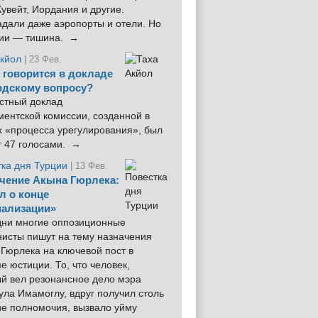
увейт, Иордания и другие.
дали даже аэропорты и отели. Но
ции — тишина. →
Акйол
| 23 Фев.
 говорится в докладе
рдскому вопросу?
стный доклад
ентской комиссии, созданной в
х «процесса урегулирования», был
т 47 голосами. →
тка дня Турции
| 13 Фев.
чение Акына Гюрлека:
л о конце
ализации»
 дни многие оппозиционные
нисты пишут на тему назначения
Гюрлека на ключевой пост в
е юстиции. То, что человек,
ый вел резонансное дело мэра
ла Имамоглу, вдруг получил столь
ие полномочия, вызвало уйму