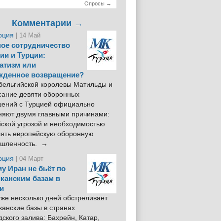
Опросы →
Комментарии →
рция
| 14 Май
ое сотрудничество
ии и Турции:
атизм или
жденное возвращение?
 бельгийской королевы Матильды и
сание девяти оборонных
шений с Турцией официально
няют двумя главными причинами:
йской угрозой и необходимостью
лять европейскую оборонную
шленность. →
рция
| 04 Март
у Иран не бьёт по
канским базам в
и
же несколько дней обстреливает
анские базы в странах
ского залива: Бахрейн, Катар,