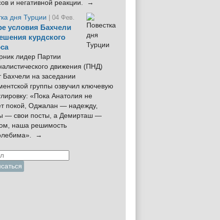
сов и негативной реакции. →
тка дня Турции
| 04 Фев.
е условия Бахчели
ешения курдского
са
рник лидер Партии
налистического движения (ПНД)
 Бахчели на заседании
ментской группы озвучил ключевую
лировку: «Пока Анатолия не
ёт покой, Оджалан — надежду,
ы — свои посты, а Демирташ —
дом, наша решимость
олебима». →