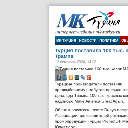
МК-Турция
МК-ТУРЦИЯ
НОВОСТИ
ПОЛИТИКА
ОБ
Турция поставила 100 тыс.
Трампа
12 сентября 2024, 14:08
←
Турецкие производители поставили
предвыборному штабу экс-президент
Дональда Трампа 100 тыс. красных ке
надписью Make America Great Again.
Об этом рассказал газете Dunya пред
Ассоциации производителей рекламно
промопродукции Турции Promotürk М
Юджетюрк.