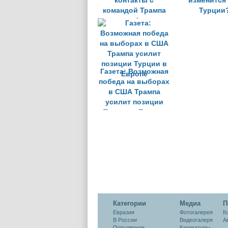
контакты с
изменится
командой Трампа
Турции
перед выборами в
США
Газета: Возможная
победа на выборах
в США Трампа
усилит позиции
Турции в Европе
Категории
Медиа
П
Евразия
Фотогалерея
К
В России
Видеогалеря
А
Популярное
Карикатуры