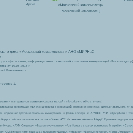
Архив
Московский комсомолец
ьского дома
«Московский комсомолец»
и АНО «МИРНаС
6+
ру в сфере связи, информационных технологий и массовых коммуникаций (Роскомнадзор)
061 от 10.06.2016 г.
ский Комсомолец»
строение 1.
вании материалов активная ссылка на сайт mk-turkey.ru обязательна!
запрещены организации ФБК (Фонд борьбы с коррупцией, признан иноагентом), Штабы Навального, «На
з», «Движение против нелегальной иммиграции», «Правый сектор», УНА-УНСО, УПА, «Тризуб им. Сте
 общероссийская политическая партия «Воля», АУЕ, батальоны «Азов» и Айдар″. Признаны террорист
-ан-Нусра, «АУМ Синрике», «Братья-мусульмане», «Аль-Каида в странах исламского Магриба», «Сеть»
а». СМИ-иноагентами признаны: телеканал «Дождь», «Медуза», «Важные истории», «Голос Америки», 