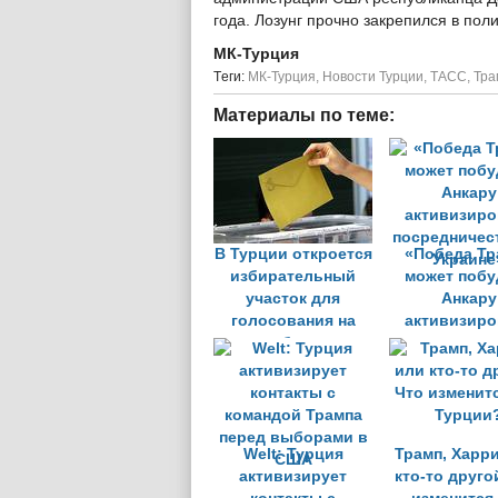
года. Лозунг прочно закрепился в по
МК-Турция
Tеги:
МК-Турция
,
Новости Турции
,
ТАСС
,
Тра
Материалы по теме:
В Турции откроется
«Победа Тр
избирательный
может побу
участок для
Анкару
голосования на
активизиро
выборах
посредничес
президента
Украине
Абхазии
Welt: Турция
Трамп, Харр
активизирует
кто-то друго