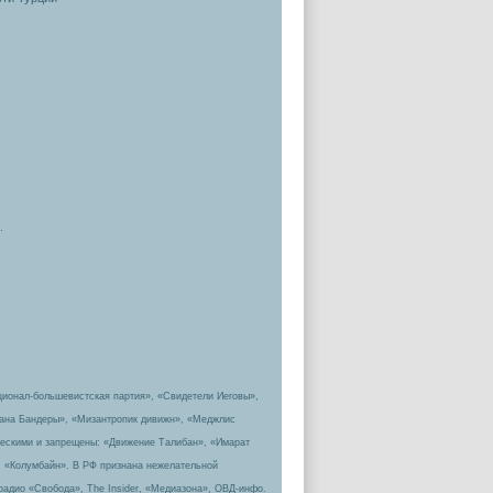
.
ционал-большевистская партия», «Свидетели Иеговы»,
пана Бандеры», «Мизантропик дивижн», «Меджлис
ическими и запрещены: «Движение Талибан», «Имарат
, «Колумбайн». В РФ признана нежелательной
радио «Свобода», The Insider, «Медиазона», ОВД-инфо.