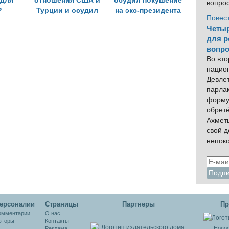
 для
отношения США и
осудил покушение
вопро
?
Турции и осудил
на экс-президента
Повес
покушение на него
США Трампа
Четыр
для р
вопро
Во вто
нацио
Девлет
парла
форму
обрет
Ахмет
свой 
непок
ерсоналии
Cтраницы
Партнеры
Пр
омментарии
О нас
вторы
Контакты
Новос
Реклама