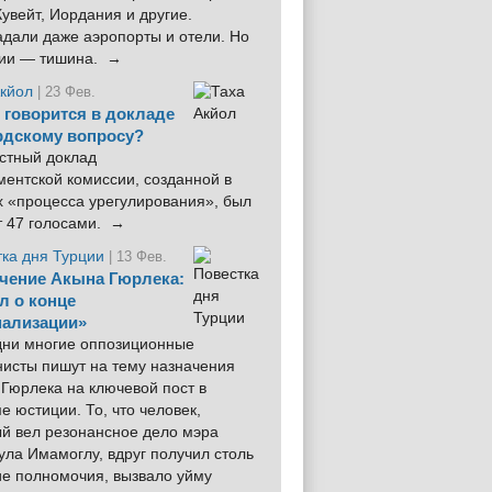
увейт, Иордания и другие.
дали даже аэропорты и отели. Но
ции — тишина. →
Акйол
| 23 Фев.
 говорится в докладе
рдскому вопросу?
стный доклад
ентской комиссии, созданной в
х «процесса урегулирования», был
т 47 голосами. →
тка дня Турции
| 13 Фев.
чение Акына Гюрлека:
л о конце
ализации»
 дни многие оппозиционные
нисты пишут на тему назначения
Гюрлека на ключевой пост в
е юстиции. То, что человек,
ый вел резонансное дело мэра
ла Имамоглу, вдруг получил столь
ие полномочия, вызвало уйму