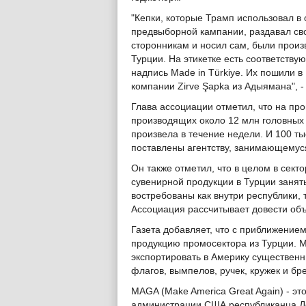
"Кепки, которые Трамп использовал в 
предвыборной кампании, раздавал св
сторонникам и носил сам, были произ
Турции. На этикетке есть соответству
надпись Made in Türkiye. Их пошили в
компании Zirve Şapka из Адыямана", -
Глава ассоциации отметил, что на про
производящих около 12 млн головных
произвела в течение недели. И 100 ты
поставлены агентству, занимающемус
Он также отметил, что в целом в сект
сувенирной продукции в Турции заняты
востребованы как внутри республики, 
Ассоциация рассчитывает довести объ
Газета добавляет, что с приближение
продукцию промосектора из Турции. М
экспортировать в Америку существен
флагов, вымпелов, ручек, кружек и бр
MAGA (Make America Great Again) - э
администрации США республиканца До