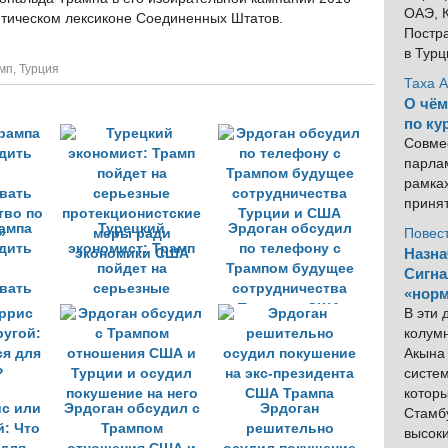
ОАЭ, К
литическом лексиконе Соединенных Штатов.
Постра
в Тур
мп
,
Турция
Таха 
О чём
по ку
Совме
парлам
рамка
приня
ампа
Турецкий
Эрдоган обсудил
Повес
дить
экономист: Трамп
по телефону с
Назна
пойдет на
Трампом будущее
Сигна
вать
серьезные
сотрудничества
«норм
тво по
протекционистские
Турции и США
В эти
»
меры ради
колум
экономики США
Акына 
систем
котор
ис или
Эрдоган обсудил с
Эрдоган
Стамбу
й: Что
Трампом
решительно
высок