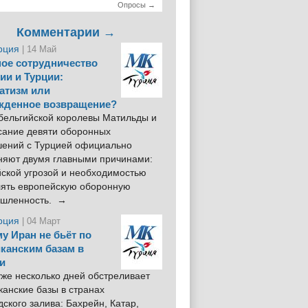
Опросы →
Комментарии →
рция
| 14 Май
ое сотрудничество
ии и Турции:
атизм или
жденное возвращение?
 бельгийской королевы Матильды и
сание девяти оборонных
шений с Турцией официально
няют двумя главными причинами:
йской угрозой и необходимостью
лять европейскую оборонную
шленность. →
рция
| 04 Март
у Иран не бьёт по
канским базам в
и
же несколько дней обстреливает
анские базы в странах
ского залива: Бахрейн, Катар,