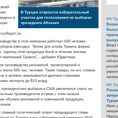
своей
оим
В Турции откроется избирательный
ведены в
участок для голосования на выборах
МК-Ту
ющая
президента Абхазии
Военн
Бельг
 сообщил он.
прагм
выну
изводстве в этой компании работает 600 человек,
Визит
 уборов ежегодно. "Кепки для штаба Трампа фирма
подпи
с. единиц этой продукции были в течение месяца
согла
я кампанией Трампа", - добавил Юджетюрк.
объяс
оре производства рекламной, промоутерской и
росси
 около 500 тыс. человек. Такие товары, по его словам,
укреп
так и активно заказываются другими странами.
промы
емы экспорта до $10 млрд.
МК-Ту
м президентских выборов в США увеличился спрос на
Почем
естные производители в связи с этим начали
амери
ные объемы рекламной и сувенирной продукции,
Турци
елоков.
Иран у
америк
то главный политический лозунг предыдущего главы
Персид
нальда Трампа в его избирательной кампании 2016