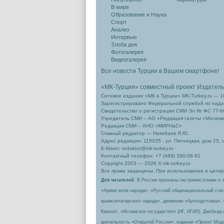
В мире
Образование и Наука
Спорт
Анализ
Интервью
Злоба дня
Фотогалерея
Видеогалерея
Все новости Турции в Вашем смартфоне!
«МК-Турция» совместный проект Издател
Сетевое издание «МК в Турции» MK-Turkey.ru — 1
Зарегистрировано Федеральной службой по надзо
Свидетельство о регистрации СМИ Эл № ФС 77-66
Учредитель СМИ – АО «Редакция газеты «Москов
Редакция СМИ – АНО «МИРНаС»
Главный редактор — Ниязбаев Я.Ю.
Адрес редакции: 115035 , ул. Пятницкая, дом 25, 
Е-Маил: redaktor@mk-turkey.ru
Контактный телефон: +7 (499) 390-08-91
Copyright 2003 — 2026 © mk-turkey.ru
Все права защищены. При использовании и цитиро
Для читателей
: В России признаны экстремистскими и 
«Армия воли народа», «Русский общенациональный сою
крымскотатарского народа», движение «Артподготовка»,
Кавказ», «Исламское государство» (ИГ, ИГИЛ), Джебхад
деятельность «Открытой России», издания «Проект Меди