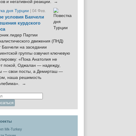
сов и негативной реакции. →
тка дня Турции
| 04 Фев.
е условия Бахчели
ешения курдского
са
рник лидер Партии
налистического движения (ПНД)
 Бахчели на заседании
ментской группы озвучил ключевую
лировку: «Пока Анатолия не
ёт покой, Оджалан — надежду,
ы — свои посты, а Демирташ —
дом, наша решимость
олебима». →
оекты
ти Турции