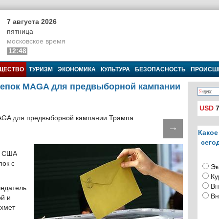
7 августа 2026
пятница
московское время
12:48
ЩЕСТВО
ТУРИЗМ
ЭКОНОМИКА
КУЛЬТУРА
БЕЗОПАСНОСТЬ
ПРОИСШ
 кепок MAGA для предвыборной кампании
USD
7
→
Какое
сего
а США
пок с
Эк
Ку
Вн
седатель
Вн
й и
ехмет