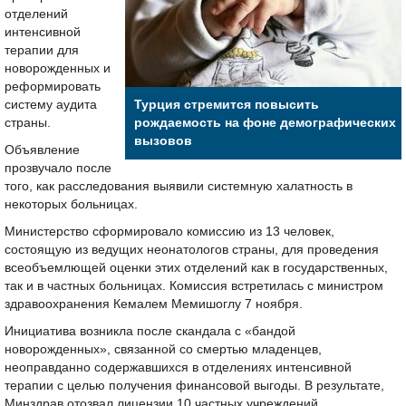
отделений
интенсивной
терапии для
новорожденных и
реформировать
систему аудита
Турция стремится повысить
страны.
рождаемость на фоне демографических
вызовов
Объявление
прозвучало после
того, как расследования выявили системную халатность в
некоторых больницах.
Министерство сформировало комиссию из 13 человек,
состоящую из ведущих неонатологов страны, для проведения
всеобъемлющей оценки этих отделений как в государственных,
так и в частных больницах. Комиссия встретилась с министром
здравоохранения Кемалем Мемишоглу 7 ноября.
Инициатива возникла после скандала с «бандой
новорожденных», связанной со смертью младенцев,
неоправданно содержавшихся в отделениях интенсивной
терапии с целью получения финансовой выгоды. В результате,
Минздрав отозвал лицензии 10 частных учреждений.