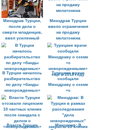
Минздрав Турции,
Минздрав Турции
после дела о
ввело ограничения
смерти младенцев,
на продажу
ввел усиленный
мелатонина
контроль за
услугами скорой
помощи
В Турции началось
Турецкие врачи
разбирательство
сообщали
по делу «банды
Минздраву о схеме
новорожденных»
«с
новорожденными»
ещё в 2018 году
Власти Турции
Минздрав: В