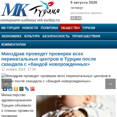
6 августа 2026
четверг
московское время
02:04
МК-Турция
МК-ТУРЦИЯ
НОВОСТИ
ПОЛИТИКА
ОБЩЕСТВО
ТУРИЗМ
ЭКОНОМИКА
КУЛЬТУРА
БЕЗОПАСНОСТЬ
ПРОИСШЕСТВИЯ
КОММЕНТАРИИ
Минздрав проведет проверки всех
перинатальных центров в Турции после
скандала с «бандой новорожденных»
12 ноября 2024, 17:04
←
→
Министерство
здравоохранения
Турции объявило
о планах провести
проверки