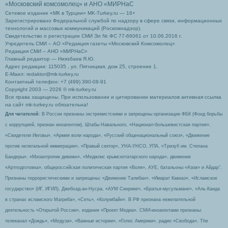
«Московский комсомолец»
и АНО «МИРНаС
Сетевое издание «МК в Турции» MK-Turkey.ru — 16+
Зарегистрировано Федеральной службой по надзору в сфере связи, информационных
технологий и массовых коммуникаций (Роскомнадзор).
Свидетельство о регистрации СМИ Эл № ФС 77-66061 от 10.06.2016 г.
Учредитель СМИ – АО «Редакция газеты «Московский Комсомолец»
Редакция СМИ – АНО «МИРНаС»
Главный редактор — Ниязбаев Я.Ю.
Адрес редакции: 115035 , ул. Пятницкая, дом 25, строение 1.
Е-Маил: redaktor@mk-turkey.ru
Контактный телефон: +7 (499) 390-08-91
Copyright 2003 — 2026 © mk-turkey.ru
Все права защищены. При использовании и цитировании материалов активная ссылка
на сайт mk-turkey.ru обязательна!
Для читателей
: В России признаны экстремистскими и запрещены организации ФБК (Фонд борьбы
с коррупцией, признан иноагентом), Штабы Навального, «Национал-большевистская партия»,
«Свидетели Иеговы», «Армия воли народа», «Русский общенациональный союз», «Движение
против нелегальной иммиграции», «Правый сектор», УНА-УНСО, УПА, «Тризуб им. Степана
Бандеры», «Мизантропик дивижн», «Меджлис крымскотатарского народа», движение
«Артподготовка», общероссийская политическая партия «Воля», АУЕ, батальоны «Азов» и Айдар″.
Признаны террористическими и запрещены: «Движение Талибан», «Имарат Кавказ», «Исламское
государство» (ИГ, ИГИЛ), Джебхад-ан-Нусра, «АУМ Синрике», «Братья-мусульмане», «Аль-Каида
в странах исламского Магриба», «Сеть», «Колумбайн». В РФ признана нежелательной
деятельность «Открытой России», издания «Проект Медиа». СМИ-иноагентами признаны:
телеканал «Дождь», «Медуза», «Важные истории», «Голос Америки», радио «Свобода», The