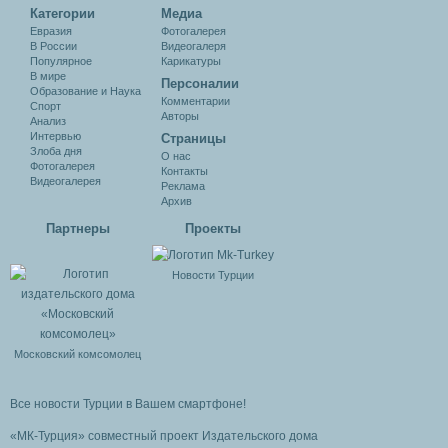
Категории
Медиа
Евразия
Фотогалерея
В России
Видеогалеря
Популярное
Карикатуры
В мире
Персоналии
Образование и Наука
Комментарии
Спорт
Авторы
Анализ
Интервью
Cтраницы
Злоба дня
О нас
Фотогалерея
Контакты
Видеогалерея
Реклама
Архив
Партнеры
Проекты
Новости Турции
Московский комсомолец
Все новости Турции в Вашем смартфоне!
«МК-Турция» совместный проект Издательского дома