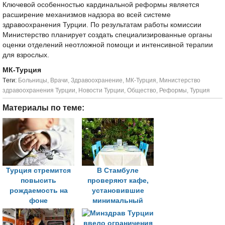
Ключевой особенностью кардинальной реформы является
расширение механизмов надзора во всей системе
здравоохранения Турции. По результатам работы комиссии
Министерство планирует создать специализированные органы
оценки отделений неотложной помощи и интенсивной терапии
для взрослых.
МК-Турция
Tеги:
Больницы
,
Врачи
,
Здравоохранение
,
МК-Турция
,
Министерство
здравоохранения Турции
,
Новости Турции
,
Общество
,
Реформы
,
Турция
Материалы по теме:
Турция стремится
В Стамбуле
повысить
проверяют кафе,
рождаемость на
установившие
фоне
минимальный
демографических
лимит на заказы
вызовов