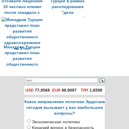
отозвали лицензию
Турции в рамках
10 частных клиник
расследования
после скандала с
"дела
делом о
новорожденных"
«новорожденных»
закрыты 10 клиник
Минздрав Турции
представил план
развития
общественного
здравоохранения
на 5 лет
USD
77,9568
EUR
88,9097
TRY
1,6598
Какое направление политики Эрдогана
сегодня вызывает у вас наибольшие
вопросы?
Экономическая политика
Курдский вопрос и безопасность