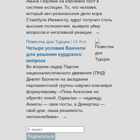
Акына Гюрлека на ключевой пост в
системе юстиции. То, что человек,
который вел резонансное дело мэра
Стамбула Имамоглу, вдруг получил столь
высокие полномочия, вызвало уйму
вопросов и негативной реакции. →
Повестка дня Турции
| 04 Фев.
Четыре условия Бахчели
для решения курдского
вопроса
Во вторник лидер Партии
националистического движения (ПНД)
Девлет Бахчели на заседании
парламентской группы озвучил ключевую
формулировку: «Пока Анатолия не
обретёт покой, Оджалан — надежду,
Ахметы — свои посты, а Демирташ —
свой дом, наша решимость
непоколебима». →