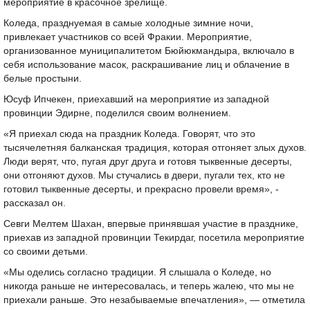
мероприятие в красочное зрелище.
Коледа, празднуемая в самые холодные зимние ночи,
привлекает участников со всей Фракии. Мероприятие,
организованное муниципалитетом Бюйюкмандыра, включало в
себя использование масок, раскрашивание лиц и облачение в
белые простыни.
Юсуф Ипчекен, приехавший на мероприятие из западной
провинции Эдирне, поделился своим волнением.
«Я приехал сюда на праздник Коледа. Говорят, что это
тысячелетняя балканская традиция, которая отгоняет злых духов.
Люди верят, что, пугая друг друга и готовя тыквенные десерты,
они отгоняют духов. Мы стучались в двери, пугали тех, кто не
готовил тыквенные десерты, и прекрасно провели время», -
рассказал он.
Севги Мелтем Шахан, впервые принявшая участие в празднике,
приехав из западной провинции Текирдаг, посетила мероприятие
со своими детьми.
«Мы оделись согласно традиции. Я слышала о Коледе, но
никогда раньше не интересовалась, и теперь жалею, что мы не
приехали раньше. Это незабываемые впечатления», — отметила