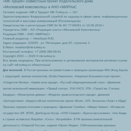
«МК-Турция» совместный проект Издательского дома
«Московский комсомолец»
и АНО «МИРНаС
Сетевое издание «МК в Турции» MK-Turkey.ru — 16+
Зарегистрировано Федеральной службой по надзору в сфере связи, информационных
технологий и массовых коммуникаций (Роскомнадзор).
Свидетельство о регистрации СМИ Эл № ФС 77-66061 от 10.06.2016 г.
Учредитель СМИ – АО «Редакция газеты «Московский Комсомолец»
Редакция СМИ – АНО «МИРНаС»
Главный редактор — Ниязбаев Я.Ю.
Адрес редакции: 115035 , ул. Пятницкая, дом 25, строение 1.
Е-Маил: redaktor@mk-turkey.ru
Контактный телефон: +7 (499) 390-08-91
Copyright 2003 — 2026 © mk-turkey.ru
Все права защищены. При использовании и цитировании материалов активная ссылка
на сайт mk-turkey.ru обязательна!
Для читателей
: В России признаны экстремистскими и запрещены организации ФБК (Фонд борьбы
с коррупцией, признан иноагентом), Штабы Навального, «Национал-большевистская партия»,
«Свидетели Иеговы», «Армия воли народа», «Русский общенациональный союз», «Движение
против нелегальной иммиграции», «Правый сектор», УНА-УНСО, УПА, «Тризуб им. Степана
Бандеры», «Мизантропик дивижн», «Меджлис крымскотатарского народа», движение
«Артподготовка», общероссийская политическая партия «Воля», АУЕ, батальоны «Азов» и Айдар″.
Признаны террористическими и запрещены: «Движение Талибан», «Имарат Кавказ», «Исламское
государство» (ИГ, ИГИЛ), Джебхад-ан-Нусра, «АУМ Синрике», «Братья-мусульмане», «Аль-Каида
в странах исламского Магриба», «Сеть», «Колумбайн». В РФ признана нежелательной
деятельность «Открытой России», издания «Проект Медиа». СМИ-иноагентами признаны: