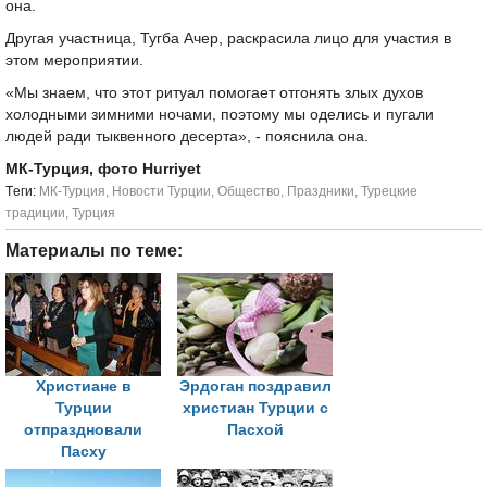
она.
Другая участница, Тугба Ачер, раскрасила лицо для участия в
этом мероприятии.
«Мы знаем, что этот ритуал помогает отгонять злых духов
холодными зимними ночами, поэтому мы оделись и пугали
людей ради тыквенного десерта», - пояснила она.
МК-Турция, фото Hurriyet
Tеги:
МК-Турция
,
Новости Турции
,
Общество
,
Праздники
,
Турецкие
традиции
,
Турция
Материалы по теме:
Христиане в
Эрдоган поздравил
Турции
христиан Турции с
отпраздновали
Пасхой
Пасху