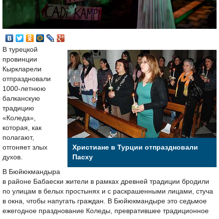
В турецкой
провинции
Кыркларели
отпраздновали
1000-летнюю
балканскую
традицию
«Коледа»,
которая, как
полагают,
отгоняет злых
Христиане в Турции отпраздновали
духов.
Пасху
В Бюйюкмандыра
в районе Бабаески жители в рамках древней традиции бродили
по улицам в белых простынях и с раскрашенными лицами, стуча
в окна, чтобы напугать граждан. В Бюйюкмандыре это седьмое
ежегодное празднование Коледы, превратившее традиционное