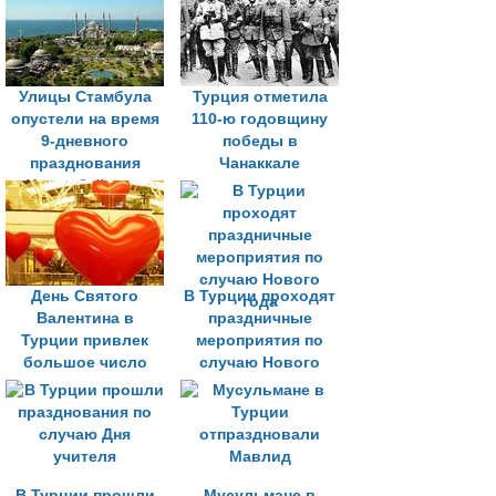
Улицы Стамбула
Турция отметила
опустели на время
110-ю годовщину
9-дневного
победы в
празднования
Чанаккале
Ураза-байрама
День Святого
В Турции проходят
Валентина в
праздничные
Турции привлек
мероприятия по
большое число
случаю Нового
туристов
года
В Турции прошли
Мусульмане в