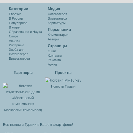
Категории
Медиа
Евразия
Фотогалерея
В России
Видеогалеря
Популярное
Карикатуры
В мире
Персоналии
Образование и Наука
Комментарии
Спорт
Авторы
Анализ
Интервью
Cтраницы
Злоба дня
О нас
Фотогалерея
Контакты
Видеогалерея
Реклама
Архив
Партнеры
Проекты
Новости Турции
Московский комсомолец
Все новости Турции в Вашем смартфоне!