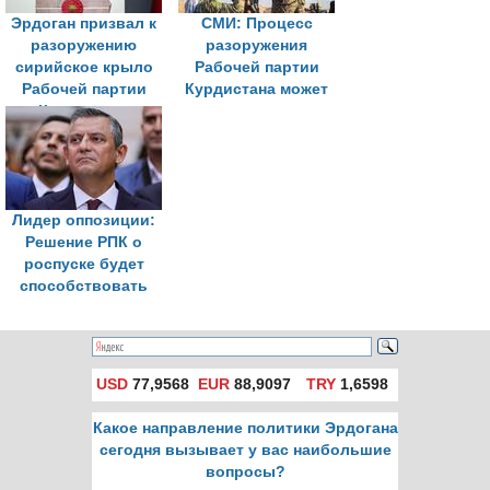
Эрдоган призвал к
СМИ: Процесс
разоружению
разоружения
сирийское крыло
Рабочей партии
Рабочей партии
Курдистана может
Курдистана
занять несколько
месяцев
Лидер оппозиции:
Решение РПК о
роспуске будет
способствовать
решению курдского
вопроса
USD
77,9568
EUR
88,9097
TRY
1,6598
Какое направление политики Эрдогана
сегодня вызывает у вас наибольшие
вопросы?