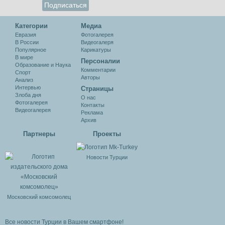
Категории
Медиа
Евразия
Фотогалерея
В России
Видеогалеря
Популярное
Карикатуры
В мире
Персоналии
Образование и Наука
Комментарии
Спорт
Авторы
Анализ
Интервью
Cтраницы
Злоба дня
О нас
Фотогалерея
Контакты
Видеогалерея
Реклама
Архив
Партнеры
Проекты
Новости Турции
Московский комсомолец
Все новости Турции в Вашем смартфоне!