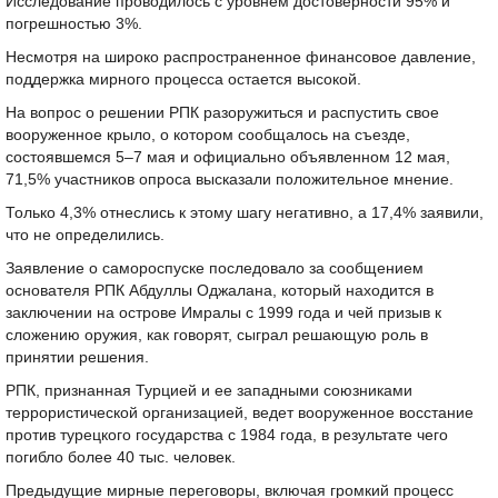
Исследование проводилось с уровнем достоверности 95% и
погрешностью 3%.
Несмотря на широко распространенное финансовое давление,
поддержка мирного процесса остается высокой.
На вопрос о решении РПК разоружиться и распустить свое
вооруженное крыло, о котором сообщалось на съезде,
состоявшемся 5–7 мая и официально объявленном 12 мая,
71,5% участников опроса высказали положительное мнение.
Только 4,3% отнеслись к этому шагу негативно, а 17,4% заявили,
что не определились.
Заявление о самороспуске последовало за сообщением
основателя РПК Абдуллы Оджалана, который находится в
заключении на острове Имралы с 1999 года и чей призыв к
сложению оружия, как говорят, сыграл решающую роль в
принятии решения.
РПК, признанная Турцией и ее западными союзниками
террористической организацией, ведет вооруженное восстание
против турецкого государства с 1984 года, в результате чего
погибло более 40 тыс. человек.
Предыдущие мирные переговоры, включая громкий процесс