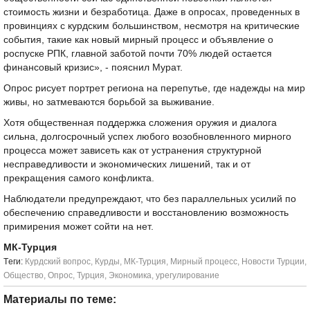
стоимость жизни и безработица. Даже в опросах, проведенных в
провинциях с курдским большинством, несмотря на критические
события, такие как новый мирный процесс и объявление о
роспуске РПК, главной заботой почти 70% людей остается
финансовый кризис», - пояснил Мурат.
Опрос рисует портрет региона на перепутье, где надежды на мир
живы, но затмеваются борьбой за выживание.
Хотя общественная поддержка сложения оружия и диалога
сильна, долгосрочный успех любого возобновленного мирного
процесса может зависеть как от устранения структурной
несправедливости и экономических лишений, так и от
прекращения самого конфликта.
Наблюдатели предупреждают, что без параллельных усилий по
обеспечению справедливости и восстановлению возможность
примирения может сойти на нет.
МК-Турция
Tеги:
Курдский вопрос
,
Курды
,
МК-Турция
,
Мирный процесс
,
Новости Турции
,
Общество
,
Опрос
,
Турция
,
Экономика
,
урегулирование
Материалы по теме: