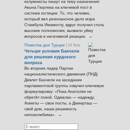
колумнисты пишут на тему назначения
Акына Гюрлека на ключевой пост в
системе юстиции. То, что человек,
который вел резонансное дело мэра
Стамбула Имамоглу, вдруг получил столь
высокие полномочия, вызвало уйму
вопросов и негативной реакции. →
Повестка дня Турции
| 04 Фев.
Четыре условия Бахчели
для решения курдского
вопроса
Во вторник лидер Партии
националистического движения (ПНД)
Девлет Бахчели на заседании
парламентской группы озвучил ключевую
формулировку: «Пока Анатолия не
обретёт покой, Оджалан — надежду,
Ахметы — свои посты, а Демирташ —
свой дом, наша решимость
непоколебима». →