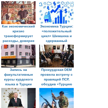
Как экономический
Экономика Турции:
кризис
«положительный
трансформирует
цикл» Шимшека и
расходы, доверие
сдержанный
и социальную
скепсис экспертов
жизнь в Турции
Запись на
Прокурдская DEM
факультативные
провела встречу с
курсы курдского
правящей ПСР,
языка в Турции
обсудив «Турцию
достигла
свободную от
рекордного уровня,
терроризма»
несмотря на
ограничения