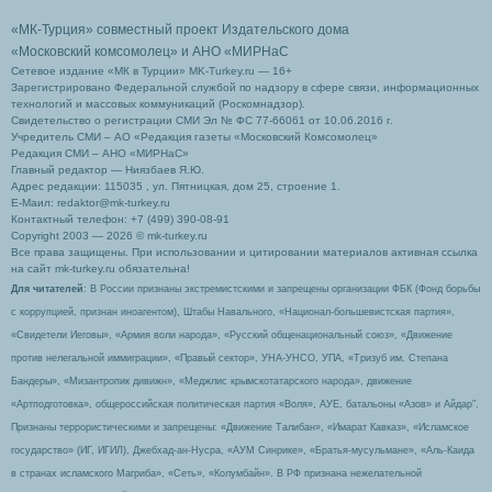
«МК-Турция» совместный проект Издательского дома
«Московский комсомолец»
и АНО «МИРНаС
Сетевое издание «МК в Турции» MK-Turkey.ru — 16+
Зарегистрировано Федеральной службой по надзору в сфере связи, информационных
технологий и массовых коммуникаций (Роскомнадзор).
Свидетельство о регистрации СМИ Эл № ФС 77-66061 от 10.06.2016 г.
Учредитель СМИ – АО «Редакция газеты «Московский Комсомолец»
Редакция СМИ – АНО «МИРНаС»
Главный редактор — Ниязбаев Я.Ю.
Адрес редакции: 115035 , ул. Пятницкая, дом 25, строение 1.
Е-Маил: redaktor@mk-turkey.ru
Контактный телефон: +7 (499) 390-08-91
Copyright 2003 — 2026 © mk-turkey.ru
Все права защищены. При использовании и цитировании материалов активная ссылка
на сайт mk-turkey.ru обязательна!
Для читателей
: В России признаны экстремистскими и запрещены организации ФБК (Фонд борьбы
с коррупцией, признан иноагентом), Штабы Навального, «Национал-большевистская партия»,
«Свидетели Иеговы», «Армия воли народа», «Русский общенациональный союз», «Движение
против нелегальной иммиграции», «Правый сектор», УНА-УНСО, УПА, «Тризуб им. Степана
Бандеры», «Мизантропик дивижн», «Меджлис крымскотатарского народа», движение
«Артподготовка», общероссийская политическая партия «Воля», АУЕ, батальоны «Азов» и Айдар″.
Признаны террористическими и запрещены: «Движение Талибан», «Имарат Кавказ», «Исламское
государство» (ИГ, ИГИЛ), Джебхад-ан-Нусра, «АУМ Синрике», «Братья-мусульмане», «Аль-Каида
в странах исламского Магриба», «Сеть», «Колумбайн». В РФ признана нежелательной