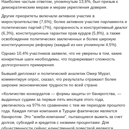
Наиболее частым ответом, упомянутым 13,6%, был призыв к
демократическим мерам и мерам укрепления доверия.
Другие приоритеты включали активное участие в
миростроительстве (7,6%), более активное участие парламента и
политических партий (7%), прозрачность и конструктивный диалог
(6,3%), конституционные гарантии прав курдов (5,8%), а также
освобождение политических заключенных и более широкую
конституционную реформу (каждый из них упомянули 4,5%).
Однако 10,4% участников заявили, что не уверены в том, какие
конкретные шаги необходимы, что подчеркивает сложность
долгосрочного примирения.
Бывший дипломат и политический аналитик Омер Мурат,
комментируя опрос, сказал, что результаты отражают более
широкие экономические трудности по всей стране.
«Количество конкордатов — формы защиты от банкротства, —
выданных судами за первые пять месяцев этого года,
увеличилось на 97% по сравнению с тем же периодом прошлого
года. Каждая пятая компания в Турции фактически является
банкротом. Это "зомби-компании", пытающиеся выжить за счет
долгов, субсидий и кредитов с низкими процентами. Для
общественности сейчас единственной повесткой является