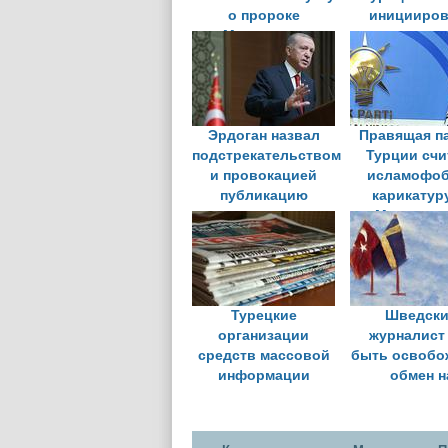
о пророке
иницииров
Мухаммеде
уголовн
расследован
«непристой
песню
Эрдоган назвал
Правящая п
подстрекательством
Турции счи
и провокацией
исламофо
публикацию
карикатур
карикатуры на
Мухаммед
пророков
местном жу
Турецкие
Шведск
организации
журналист
средств массовой
быть освобо
информации
обмен н
осудили
преследов
задержания
оппозицио
журналистов в
турецки