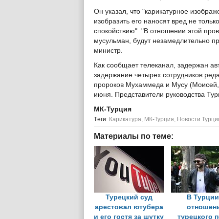
Он указал, что "карикатурное изобра
изобразить его наносят вред не толь
спокойствию". "В отношении этой про
мусульман, будут незамедлительно п
министр.
Как сообщает телеканал, задержан ав
задержание четырех сотрудников ред
пророков Мухаммеда и Мусу (Моисей, 
июня. Представители руководства Тур
МК-Турция
Tеги:
Карикатура
,
МК-Турция
,
Новости Турци
Материалы по теме:
Турецкий суд
В Турции
арестовал ютубера
отношен
и его гостя за шутку
турецкого 