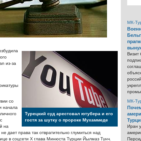
МК-Ту
Военн
Бельг
прагм
выну
озбудила
Визит
ого
подпи
an из-за
согла
объяс
росси
рикатуры
укреп
промы
твии со
МК-Ту
и начала
Почем
бличного
Турецкий суд арестовал ютубера и его
амери
с
гостя за шутку о пророке Мухаммеде
Турци
й на
Иран у
не дает права так отвратительно глумиться над
америк
нице в соцсети Х глава Минюста Турции Йылмаз Тунч.
Персид