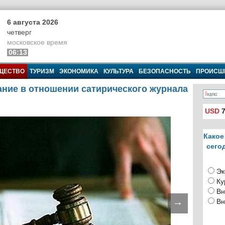
6 августа 2026
четверг
московское время
06:13
ЩЕСТВО
ТУРИЗМ
ЭКОНОМИКА
КУЛЬТУРА
БЕЗОПАСНОСТЬ
ПРОИСШ
ание в отношении сатирического журнала
USD
7
Какое
сего
Эк
Ку
Вн
→
Вн