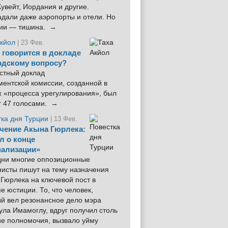
увейт, Иордания и другие.
дали даже аэропорты и отели. Но
ции — тишина. →
Акйол
| 23 Фев.
 говорится в докладе
рдскому вопросу?
стный доклад
ентской комиссии, созданной в
х «процесса урегулирования», был
т 47 голосами. →
тка дня Турции
| 13 Фев.
чение Акына Гюрлека:
л о конце
ализации»
 дни многие оппозиционные
нисты пишут на тему назначения
Гюрлека на ключевой пост в
е юстиции. То, что человек,
ый вел резонансное дело мэра
ла Имамоглу, вдруг получил столь
ие полномочия, вызвало уйму