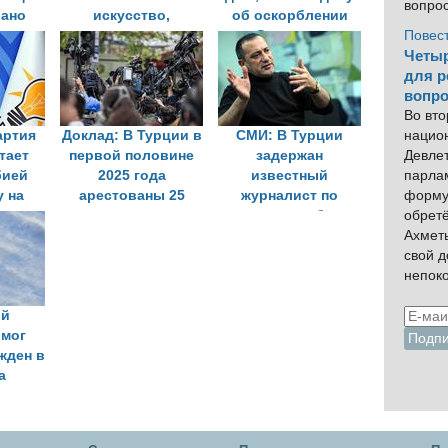
вопро
ано
искусство,
об оскорблении
ое
вызывая волну
Эрдогана
Повес
ие за
критики
Четыр
ную»
для р
вопро
Во вто
артия
Доклад: В Турции в
СМИ: В Турции
нацио
тает
первой половине
задержан
Девлет
бией
2025 года
известный
парла
у на
арестованы 25
журналист по
форму
а в
журналистов
статье об
обрет
рнале
оскорблении
Ахмет
президента
свой 
непок
ий
 мог
жден в
а
ание
нных
х