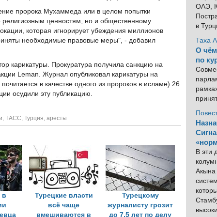
ОАЭ, К
жение пророка Мухаммеда или в целом попытки
Постра
ко религиозным ценностям, но и общественному
в Тур
вокации, которая игнорирует убеждения миллионов
риняты необходимые правовые меры", - добавил
Таха 
О чём
по ку
тор карикатуры. Прокуратура получила санкцию на
Совме
акции Leman. Журнал опубликовал карикатуры на
парлам
почитается в качестве одного из пророков в исламе) 26
рамка
ции осудили эту публикацию.
приня
Повес
и
,
ТАСС
,
Турция
,
аресты
Назна
Сигна
«норм
В эти
колум
Акына 
систем
котор
 в
Турецкие власти
Турецкому
Стамбу
ии
всё чаще
журналисту грозит
высок
певца
вмешиваются в
до 7,5 лет по делу