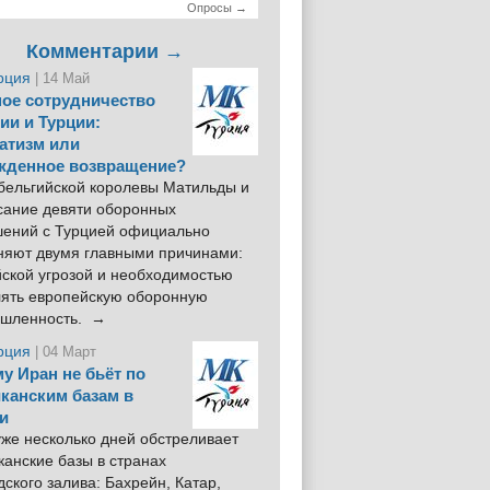
Опросы →
Комментарии →
рция
| 14 Май
ое сотрудничество
ии и Турции:
атизм или
жденное возвращение?
 бельгийской королевы Матильды и
сание девяти оборонных
шений с Турцией официально
няют двумя главными причинами:
йской угрозой и необходимостью
лять европейскую оборонную
шленность. →
рция
| 04 Март
у Иран не бьёт по
канским базам в
и
же несколько дней обстреливает
анские базы в странах
ского залива: Бахрейн, Катар,