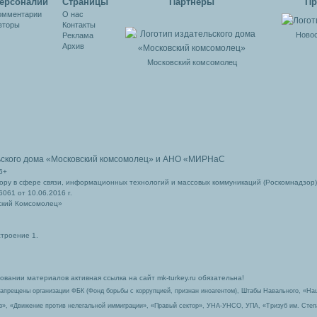
ерсоналии
Cтраницы
Партнеры
Пр
ов в
омментарии
О нас
и
вторы
Контакты
Новос
Реклама
Архив
Московский комсомолец
ьского дома
«Московский комсомолец»
и АНО «МИРНаС
6+
ру в сфере связи, информационных технологий и массовых коммуникаций (Роскомнадзор)
061 от 10.06.2016 г.
ский Комсомолец»
строение 1.
вании материалов активная ссылка на сайт mk-turkey.ru обязательна!
запрещены организации ФБК (Фонд борьбы с коррупцией, признан иноагентом), Штабы Навального, «На
з», «Движение против нелегальной иммиграции», «Правый сектор», УНА-УНСО, УПА, «Тризуб им. Сте