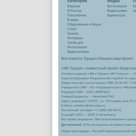
Категории
Медиа
П
стране
журналист
Евразия
Фотогалерея
К
Швеци
В России
Видеогалеря
А
Популярное
Карикатуры
В мире
Образование и Наука
Спорт
Анализ
Интервью
Злоба дня
Фотогалерея
Видеогалерея
Все новости Турции в Вашем смартфоне!
«МК-Турция» совместный проект Издател
Сетевое издание «МК в Турции» MK-Turkey.ru — 1
Зарегистрировано Федеральной службой по надзо
Свидетельство о регистрации СМИ Эл № ФС 77-66
Учредитель СМИ – АО «Редакция газеты «Москов
Редакция СМИ – АНО «МИРНаС»
Главный редактор — Ниязбаев Я.Ю.
Адрес редакции: 115035 , ул. Пятницкая, дом 25, 
Е-Маил: redaktor@mk-turkey.ru
Контактный телефон: +7 (499) 390-08-91
Copyright 2003 — 2026 © mk-turkey.ru
Все права защищены. При использовании и цитиро
Для читателей
: В России признаны экстремистскими и 
«Армия воли народа», «Русский общенациональный сою