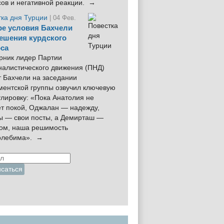
сов и негативной реакции. →
тка дня Турции
| 04 Фев.
е условия Бахчели
ешения курдского
са
рник лидер Партии
налистического движения (ПНД)
 Бахчели на заседании
ментской группы озвучил ключевую
лировку: «Пока Анатолия не
ёт покой, Оджалан — надежду,
ы — свои посты, а Демирташ —
дом, наша решимость
олебима». →