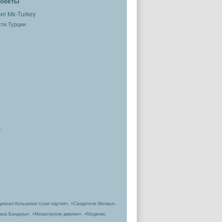
оекты
ти Турции
.
ционал-большевистская партия», «Свидетели Иеговы»,
пана Бандеры», «Мизантропик дивижн», «Меджлис