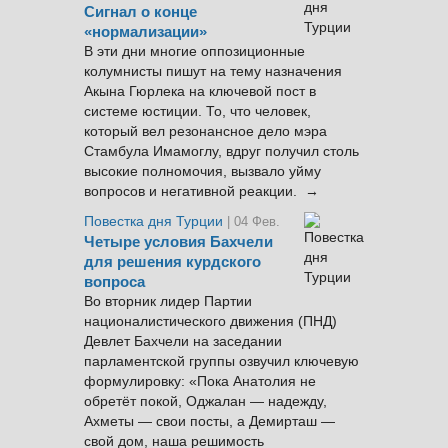
Сигнал о конце
«нормализации»
В эти дни многие оппозиционные
колумнисты пишут на тему назначения
Акына Гюрлека на ключевой пост в
системе юстиции. То, что человек,
который вел резонансное дело мэра
Стамбула Имамоглу, вдруг получил столь
высокие полномочия, вызвало уйму
вопросов и негативной реакции. →
Повестка дня Турции
| 04 Фев.
Четыре условия Бахчели
для решения курдского
вопроса
Во вторник лидер Партии
националистического движения (ПНД)
Девлет Бахчели на заседании
парламентской группы озвучил ключевую
формулировку: «Пока Анатолия не
обретёт покой, Оджалан — надежду,
Ахметы — свои посты, а Демирташ —
свой дом, наша решимость