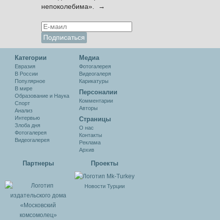
непоколебима». →
Категории
Медиа
Евразия
Фотогалерея
В России
Видеогалеря
Популярное
Карикатуры
В мире
Персоналии
Образование и Наука
Комментарии
Спорт
Авторы
Анализ
Интервью
Cтраницы
Злоба дня
О нас
Фотогалерея
Контакты
Видеогалерея
Реклама
Архив
Партнеры
Проекты
Новости Турции