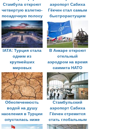
Стамбула откроют
аэропорт Сабиха
четвертую взлетно-
Гёкчен стал самым
посадочную полосу
быстрорастущим
крупным
аэропортом
Европы
IATA: Турция стала
В Анкаре откроют
одним из
отельный
крупнейших
аэродром на время
мировых
саммита НАТО
авиационных
хабов
Обеспеченность
Стамбульский
водой на душу
аэропорт Сабиха
населения в Турции
Гёкчен стремится
опустилась ниже
стать глобальным
важного порога
транспортным