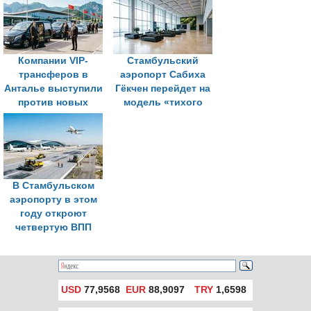
хабом на фоне
роста
пассажиропотока
Компании VIP-
Стамбульский
трансферов в
аэропорт Сабиха
Анталье выступили
Гёкчен перейдет на
против новых
модель «тихого
правил аэропорта
аэропорта»
В Стамбульском
аэропорту в этом
году откроют
четвертую ВПП
USD
77,9568
EUR
88,9097
TRY
1,6598