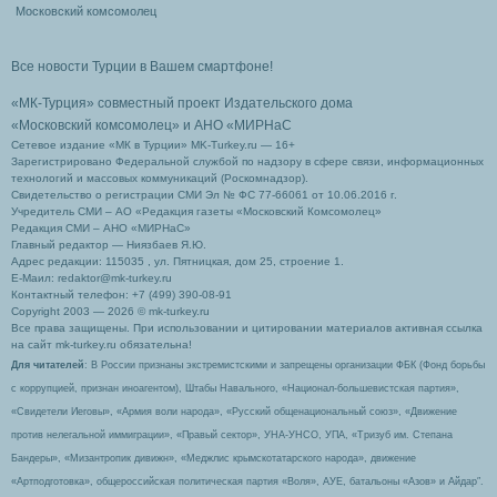
Московский комсомолец
Все новости Турции в Вашем смартфоне!
«МК-Турция» совместный проект Издательского дома
«Московский комсомолец»
и АНО «МИРНаС
Сетевое издание «МК в Турции» MK-Turkey.ru — 16+
Зарегистрировано Федеральной службой по надзору в сфере связи, информационных
технологий и массовых коммуникаций (Роскомнадзор).
Свидетельство о регистрации СМИ Эл № ФС 77-66061 от 10.06.2016 г.
Учредитель СМИ – АО «Редакция газеты «Московский Комсомолец»
Редакция СМИ – АНО «МИРНаС»
Главный редактор — Ниязбаев Я.Ю.
Адрес редакции: 115035 , ул. Пятницкая, дом 25, строение 1.
Е-Маил: redaktor@mk-turkey.ru
Контактный телефон: +7 (499) 390-08-91
Copyright 2003 — 2026 © mk-turkey.ru
Все права защищены. При использовании и цитировании материалов активная ссылка
на сайт mk-turkey.ru обязательна!
Для читателей
: В России признаны экстремистскими и запрещены организации ФБК (Фонд борьбы
с коррупцией, признан иноагентом), Штабы Навального, «Национал-большевистская партия»,
«Свидетели Иеговы», «Армия воли народа», «Русский общенациональный союз», «Движение
против нелегальной иммиграции», «Правый сектор», УНА-УНСО, УПА, «Тризуб им. Степана
Бандеры», «Мизантропик дивижн», «Меджлис крымскотатарского народа», движение
«Артподготовка», общероссийская политическая партия «Воля», АУЕ, батальоны «Азов» и Айдар″.