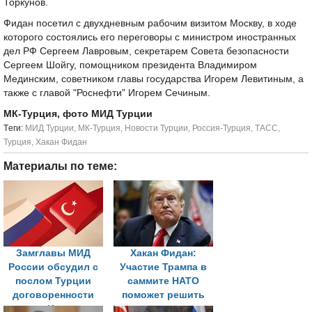
Торкунов.
Фидан посетил с двухдневным рабочим визитом Москву, в ходе
которого состоялись его переговоры с министром иностранных
дел РФ Сергеем Лавровым, секретарем Совета безопасности
Сергеем Шойгу, помощником президента Владимиром
Мединским, советником главы государства Игорем Левитиным, а
также с главой "Роснефти" Игорем Сечиным.
МК-Турция, фото МИД Турции
Tеги:
МИД Турции
,
МК-Турция
,
Новости Турции
,
Россия-Турция
,
ТАСС
,
Турция
,
Хакан Фидан
Материалы по теме:
Замглавы МИД
Хакан Фидан:
России обсудил с
Участие Трампа в
послом Турции
саммите НАТО
договоренности
поможет решить
между Ираном и
важные вопросы