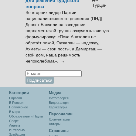
для решения курдского
вопроса
Во вторник лидер Партии
националистического движения (ПНД)
Девлет Бахчели на заседании
парламентской группы озвучил ключевую
формулировку: «Пока Анатолия не
обретёт покой, Оджалан — надежду,
Ахметы — свои посты, а Демирташ —
свой дом, наша решимость
непоколебима». →
Категории
Медиа
Евразия
Фотогалерея
В России
Видеогалеря
Популярное
Карикатуры
В мире
Персоналии
Образование и Наука
Комментарии
Спорт
Авторы
Анализ
Интервью
Cтраницы
Злоба дня