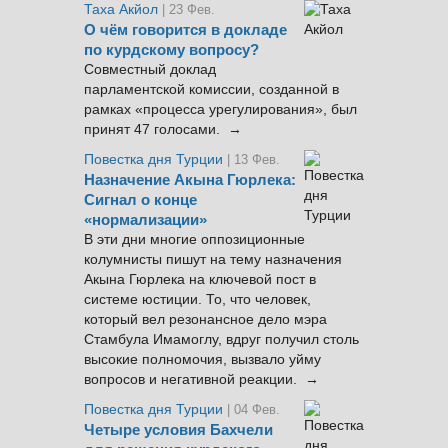
Таха Акйол
| 23 Фев.
О чём говорится в докладе
по курдскому вопросу?
Совместный доклад
парламентской комиссии, созданной в
рамках «процесса урегулирования», был
принят 47 голосами. →
Повестка дня Турции
| 13 Фев.
Назначение Акына Гюрлека:
Сигнал о конце
«нормализации»
В эти дни многие оппозиционные
колумнисты пишут на тему назначения
Акына Гюрлека на ключевой пост в
системе юстиции. То, что человек,
который вел резонансное дело мэра
Стамбула Имамоглу, вдруг получил столь
высокие полномочия, вызвало уйму
вопросов и негативной реакции. →
Повестка дня Турции
| 04 Фев.
Четыре условия Бахчели