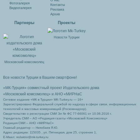
О нас
Фотогалерея
Контакты
Видеогалерея
Реклама
Архив
Партнеры
Проекты
Новости Турции
Московский комсомолец
Все новости Турции в Вашем смартфоне!
«МК-Турция» совместный проект Издательского дома
«Московский комсомолец»
и АНО «МИРНаС
Сетевое издание «МК в Турции» MK-Turkey.ru — 16+
Зарегистрировано Федеральной службой по надзору в сфере связи, информационных
технологий и массовых коммуникаций (Роскомнадзор).
Свидетельство о регистрации СМИ Эл № ФС 77-66061 от 10.06.2016 г.
Учредитель СМИ – АО «Редакция газеты «Московский Комсомолец»
Редакция СМИ – АНО «МИРНаС»
Главный редактор — Ниязбаев Я.Ю.
Адрес редакции: 115035 , ул. Пятницкая, дом 25, строение 1.
Е-Маил: redaktor@mk-turkey.ru