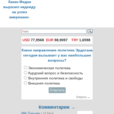
Хакан Фидан
выразил надежду
на успех
американо-
иранских
переговоров в
разговоре с
Аббасом Арагчи
USD
77,9568
EUR
88,9097
TRY
1,6598
Какое направление политики Эрдогана
сегодня вызывает у вас наибольшие
вопросы?
Экономическая политика
Курдский вопрос и безопасность
Внутренняя политика и свободы
Внешняя политика
Ответить
Опросы →
Комментарии →
МК-Турция
| 14 Май