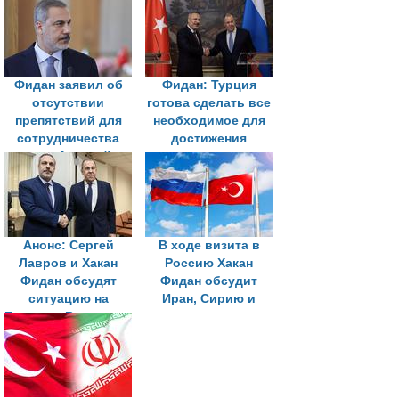
США
альянса
Фидан заявил об
Фидан: Турция
отсутствии
готова сделать все
препятствий для
необходимое для
сотрудничества
достижения
между Анкарой и
мирного решения
Москвой
по Украине
Анонс: Сергей
В ходе визита в
Лавров и Хакан
Россию Хакан
Фидан обсудят
Фидан обсудит
ситуацию на
Иран, Сирию и
Ближнем Востоке, в
ситуацию на
Черноморском
Ближнем Востоке
регионе и
Закавказье