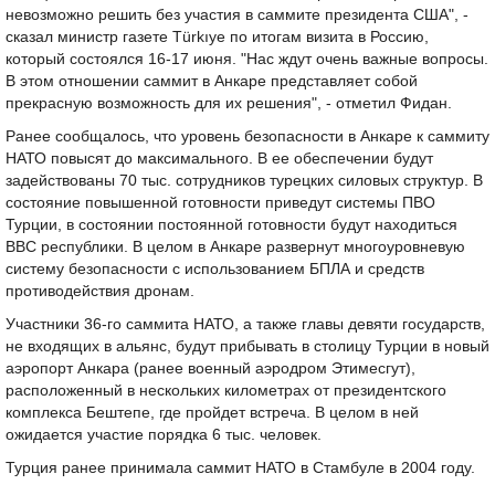
невозможно решить без участия в саммите президента США", -
сказал министр газете Türkıye по итогам визита в Россию,
который состоялся 16-17 июня. "Нас ждут очень важные вопросы.
В этом отношении саммит в Анкаре представляет собой
прекрасную возможность для их решения", - отметил Фидан.
Ранее сообщалось, что уровень безопасности в Анкаре к саммиту
НАТО повысят до максимального. В ее обеспечении будут
задействованы 70 тыс. сотрудников турецких силовых структур. В
состояние повышенной готовности приведут системы ПВО
Турции, в состоянии постоянной готовности будут находиться
ВВС республики. В целом в Анкаре развернут многоуровневую
систему безопасности с использованием БПЛА и средств
противодействия дронам.
Участники 36-го саммита НАТО, а также главы девяти государств,
не входящих в альянс, будут прибывать в столицу Турции в новый
аэропорт Анкара (ранее военный аэродром Этимесгут),
расположенный в нескольких километрах от президентского
комплекса Бештепе, где пройдет встреча. В целом в ней
ожидается участие порядка 6 тыс. человек.
Турция ранее принимала саммит НАТО в Стамбуле в 2004 году.