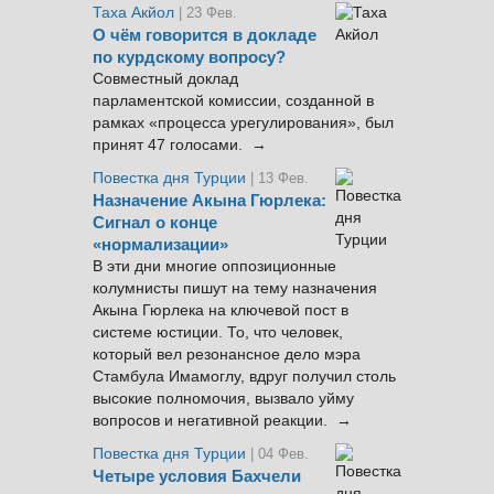
Таха Акйол
| 23 Фев.
О чём говорится в докладе
по курдскому вопросу?
Совместный доклад
парламентской комиссии, созданной в
рамках «процесса урегулирования», был
принят 47 голосами. →
Повестка дня Турции
| 13 Фев.
Назначение Акына Гюрлека:
Сигнал о конце
«нормализации»
В эти дни многие оппозиционные
колумнисты пишут на тему назначения
Акына Гюрлека на ключевой пост в
системе юстиции. То, что человек,
который вел резонансное дело мэра
Стамбула Имамоглу, вдруг получил столь
высокие полномочия, вызвало уйму
вопросов и негативной реакции. →
Повестка дня Турции
| 04 Фев.
Четыре условия Бахчели