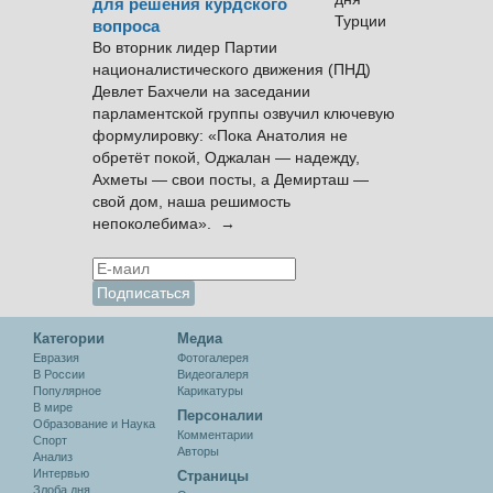
для решения курдского
вопроса
Во вторник лидер Партии
националистического движения (ПНД)
Девлет Бахчели на заседании
парламентской группы озвучил ключевую
формулировку: «Пока Анатолия не
обретёт покой, Оджалан — надежду,
Ахметы — свои посты, а Демирташ —
свой дом, наша решимость
непоколебима». →
Категории
Медиа
Евразия
Фотогалерея
В России
Видеогалеря
Популярное
Карикатуры
В мире
Персоналии
Образование и Наука
Комментарии
Спорт
Авторы
Анализ
Интервью
Cтраницы
Злоба дня