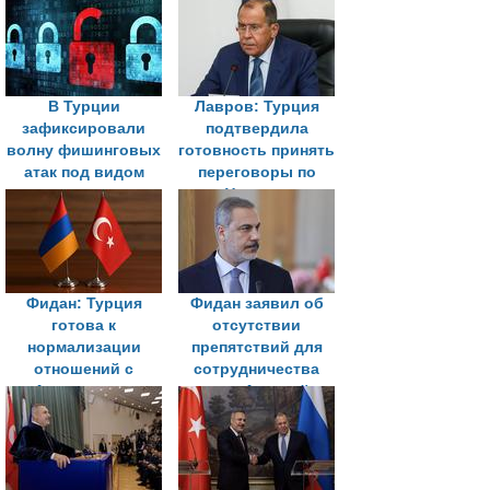
В Турции
Лавров: Турция
зафиксировали
подтвердила
волну фишинговых
готовность принять
атак под видом
переговоры по
проверок перед
Украине
саммитом НАТО
Фидан: Турция
Фидан заявил об
готова к
отсутствии
нормализации
препятствий для
отношений с
сотрудничества
Армения при
между Анкарой и
наличии
Москвой
необходимых
условий