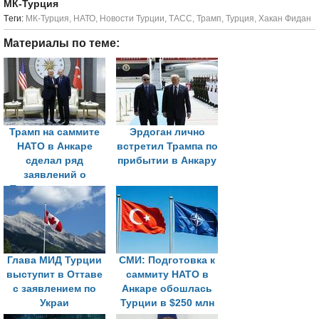
МК-Турция
Tеги:
МК-Турция
,
НАТО
,
Новости Турции
,
ТАСС
,
Трамп
,
Турция
,
Хакан Фидан
Материалы по теме:
Трамп на саммите
Эрдоган лично
НАТО в Анкаре
встретил Трампа по
сделал ряд
прибытии в Анкару
заявлений о
Турции, санкциях
США и разговоре с
Путиным
Глава МИД Турции
СМИ: Подготовка к
выступит в Оттаве
саммиту НАТО в
с заявлением по
Анкаре обошлась
Украи
Турции в $250 млн