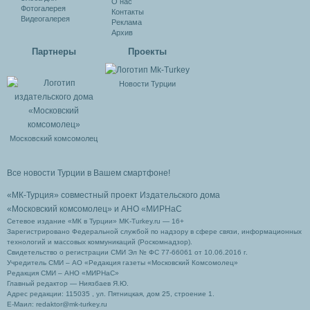
О нас
Фотогалерея
Контакты
Видеогалерея
Реклама
Архив
Партнеры
Проекты
Новости Турции
Московский комсомолец
Все новости Турции в Вашем смартфоне!
«МК-Турция» совместный проект Издательского дома
«Московский комсомолец»
и АНО «МИРНаС
Сетевое издание «МК в Турции» MK-Turkey.ru — 16+
Зарегистрировано Федеральной службой по надзору в сфере связи, информационных
технологий и массовых коммуникаций (Роскомнадзор).
Свидетельство о регистрации СМИ Эл № ФС 77-66061 от 10.06.2016 г.
Учредитель СМИ – АО «Редакция газеты «Московский Комсомолец»
Редакция СМИ – АНО «МИРНаС»
Главный редактор — Ниязбаев Я.Ю.
Адрес редакции: 115035 , ул. Пятницкая, дом 25, строение 1.
Е-Маил: redaktor@mk-turkey.ru