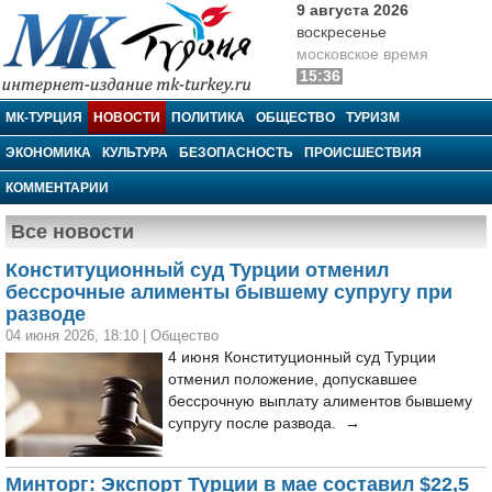
9 августа 2026
воскресенье
московское время
15:36
МК-Турция
МК-ТУРЦИЯ
НОВОСТИ
ПОЛИТИКА
ОБЩЕСТВО
ТУРИЗМ
ЭКОНОМИКА
КУЛЬТУРА
БЕЗОПАСНОСТЬ
ПРОИСШЕСТВИЯ
КОММЕНТАРИИ
Все новости
Конституционный суд Турции отменил
бессрочные алименты бывшему супругу при
разводе
04 июня 2026, 18:10
|
Общество
4 июня Конституционный суд Турции
отменил положение, допускавшее
бессрочную выплату алиментов бывшему
супругу после развода. →
Минторг: Экспорт Турции в мае составил $22,5