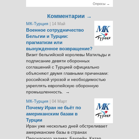
Опросы →
Комментарии →
МК-Турция
| 14 Май
Военное сотрудничество
Бельгии и Турции:
прагматизм или
вынужденное возвращение?
Визит бельгийской королевы Матильды и
подписание девяти оборонных
соглашений с Турцией официально
объясняют двумя главными причинами:
российской угрозой и необходимостью
укреплять европейскую оборонную
промышленность. →
МК-Турция
| 04 Март
Почему Иран не бьёт по
американским базам в
Турции
Иран уже несколько дней обстреливает
американские базы в странах
Персидского залива: Бахрейн, Катар,