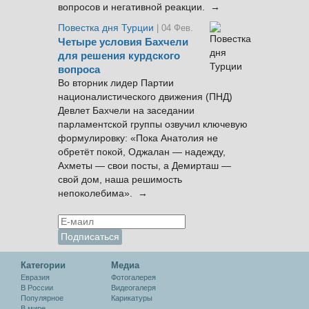
вопросов и негативной реакции. →
Повестка дня Турции
| 04 Фев.
Четыре условия Бахчели
для решения курдского
вопроса
Во вторник лидер Партии
националистического движения (ПНД)
Девлет Бахчели на заседании
парламентской группы озвучил ключевую
формулировку: «Пока Анатолия не
обретёт покой, Оджалан — надежду,
Ахметы — свои посты, а Демирташ —
свой дом, наша решимость
непоколебима». →
Категории
Медиа
Евразия
Фотогалерея
В России
Видеогалеря
Популярное
Карикатуры
В мире