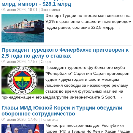
млрд, импорт - $28,1 млрд
04 июня 2026, 18:01
|
Экономика
Экспорт Турции по итогам мая снизился на
9,3% в сравнении с аналогичным периодом
годом ранее, составив $22,5 млрд. →
Президент турецкого Фенербахче приговорен к
2,5 года по делу о ставках
04 июня 2026, 17:57
|
Спорт
Президент турецкого футбольного клуба
"Фенербахче" Садеттин Саран приговорен
судом к двум годам и шести месяцам
лишения свободы за незаконную рекламу
ставок во время футбольных матчей на
принадлежащем его медиагруппе интернет-сайте S Sport. →
Главы МИД Южной Кореи и Турции обсудили
оборонное сотрудничество
04 июня 2026, 17:46
|
Политика
Министры иностранных дел Республики
Корея (РК) и Турции Чо Хён и Хакан Фидан