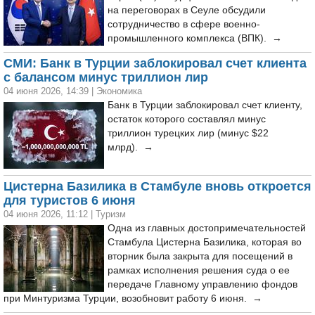
на переговорах в Сеуле обсудили
сотрудничество в сфере военно-
промышленного комплекса (ВПК). →
СМИ: Банк в Турции заблокировал счет клиента
с балансом минус триллион лир
04 июня 2026, 14:39
|
Экономика
Банк в Турции заблокировал счет клиенту,
остаток которого составлял минус
триллион турецких лир (минус $22
млрд). →
Цистерна Базилика в Стамбуле вновь откроется
для туристов 6 июня
04 июня 2026, 11:12
|
Туризм
Одна из главных достопримечательностей
Стамбула Цистерна Базилика, которая во
вторник была закрыта для посещений в
рамках исполнения решения суда о ее
передаче Главному управлению фондов
при Минтуризма Турции, возобновит работу 6 июня. →