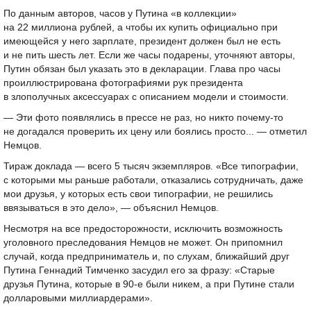
По данным авторов, часов у Путина «в коллекции»
на 22 миллиона рублей, а чтобы их купить официально при
имеющейся у него зарплате, президент должен был не есть
и не пить шесть лет. Если же часы подарены, уточняют авторы,
Путин обязан был указать это в декларации. Глава про часы
проиллюстрирована фотографиями рук президента
в злополучных аксессуарах с описанием модели и стоимости.
— Эти фото появлялись в прессе не раз, но никто почему-то
не догадался проверить их цену или боялись просто... — отметил
Немцов.
Тираж доклада — всего 5 тысяч экземпляров. «Все типографии,
с которыми мы раньше работали, отказались сотрудничать, даже
мои друзья, у которых есть свои типографии, не решились
ввязываться в это дело», — объяснил Немцов.
Несмотря на все предосторожности, исключить возможность
уголовного преследования Немцов не может. Он припомнил
случай, когда предприниматель и, по слухам, ближайший друг
Путина Геннадий Тимченко засудил его за фразу: «Старые
друзья Путина, которые в
90-е
были никем, а при Путине стали
долларовыми миллиардерами».