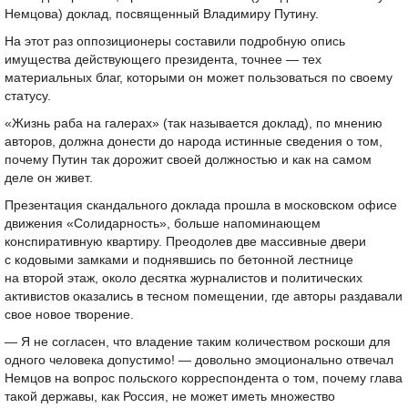
Немцова) доклад, посвященный Владимиру Путину.
На этот раз оппозиционеры составили подробную опись
имущества действующего президента, точнее — тех
материальных благ, которыми он может пользоваться по своему
статусу.
«Жизнь раба на галерах» (так называется доклад), по мнению
авторов, должна донести до народа истинные сведения о том,
почему Путин так дорожит своей должностью и как на самом
деле он живет.
Презентация скандального доклада прошла в московском офисе
движения «Солидарность», больше напоминающем
конспиративную квартиру. Преодолев две массивные двери
с кодовыми замками и поднявшись по бетонной лестнице
на второй этаж, около десятка журналистов и политических
активистов оказались в тесном помещении, где авторы раздавали
свое новое творение.
— Я не согласен, что владение таким количеством роскоши для
одного человека допустимо! — довольно эмоционально отвечал
Немцов на вопрос польского корреспондента о том, почему глава
такой державы, как Россия, не может иметь множество