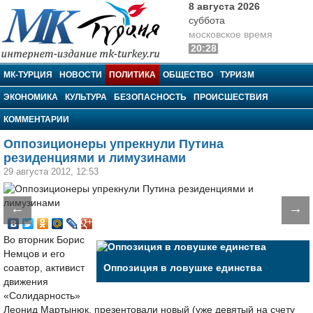
8 августа 2026
суббота
московское время
20:28
МК-Турция
МК-ТУРЦИЯ
НОВОСТИ
ПОЛИТИКА
ОБЩЕСТВО
ТУРИЗМ
ЭКОНОМИКА
КУЛЬТУРА
БЕЗОПАСНОСТЬ
ПРОИСШЕСТВИЯ
КОММЕНТАРИИ
Оппозиционеры упрекнули Путина
резиденциями и лимузинами
29 августа 2012, 12:53
←
→
Во вторник Борис
Немцов и его
соавтор, активист
Оппозиция в ловушке единства
движения
«Солидарность»
Леонид Мартынюк, презентовали новый (уже девятый на счету