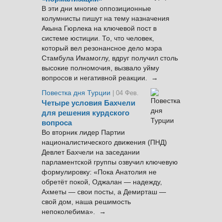
В эти дни многие оппозиционные
колумнисты пишут на тему назначения
Акына Гюрлека на ключевой пост в
системе юстиции. То, что человек,
который вел резонансное дело мэра
Стамбула Имамоглу, вдруг получил столь
высокие полномочия, вызвало уйму
вопросов и негативной реакции. →
Повестка дня Турции
| 04 Фев.
Четыре условия Бахчели
для решения курдского
вопроса
Во вторник лидер Партии
националистического движения (ПНД)
Девлет Бахчели на заседании
парламентской группы озвучил ключевую
формулировку: «Пока Анатолия не
обретёт покой, Оджалан — надежду,
Ахметы — свои посты, а Демирташ —
свой дом, наша решимость
непоколебима». →