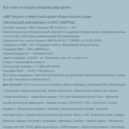
Все новости Турции в Вашем смартфоне!
«МК-Турция» совместный проект Издательского дома
«Московский комсомолец»
и АНО «МИРНаС
Сетевое издание «МК в Турции» MK-Turkey.ru — 16+
Зарегистрировано Федеральной службой по надзору в сфере связи, информационных
технологий и массовых коммуникаций (Роскомнадзор).
Свидетельство о регистрации СМИ Эл № ФС 77-66061 от 10.06.2016 г.
Учредитель СМИ – АО «Редакция газеты «Московский Комсомолец»
Редакция СМИ – АНО «МИРНаС»
Главный редактор — Ниязбаев Я.Ю.
Адрес редакции: 115035 , ул. Пятницкая, дом 25, строение 1.
Е-Маил: redaktor@mk-turkey.ru
Контактный телефон: +7 (499) 390-08-91
Copyright 2003 — 2026 © mk-turkey.ru
Все права защищены. При использовании и цитировании материалов активная ссылка
на сайт mk-turkey.ru обязательна!
Для читателей
: В России признаны экстремистскими и запрещены организации ФБК (Фонд борьбы
с коррупцией, признан иноагентом), Штабы Навального, «Национал-большевистская партия»,
«Свидетели Иеговы», «Армия воли народа», «Русский общенациональный союз», «Движение
против нелегальной иммиграции», «Правый сектор», УНА-УНСО, УПА, «Тризуб им. Степана
Бандеры», «Мизантропик дивижн», «Меджлис крымскотатарского народа», движение
«Артподготовка», общероссийская политическая партия «Воля», АУЕ, батальоны «Азов» и Айдар″.
Признаны террористическими и запрещены: «Движение Талибан», «Имарат Кавказ», «Исламское
государство» (ИГ, ИГИЛ), Джебхад-ан-Нусра, «АУМ Синрике», «Братья-мусульмане», «Аль-Каида