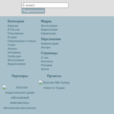
Категории
Медиа
Евразия
Фотогалерея
В России
Видеогалеря
Популярное
Карикатуры
В мире
Персоналии
Образование и Наука
Комментарии
Спорт
Авторы
Анализ
Интервью
Cтраницы
Злоба дня
О нас
Фотогалерея
Контакты
Видеогалерея
Реклама
Архив
Партнеры
Проекты
Новости Турции
Московский комсомолец