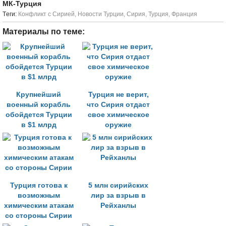
МК-Турция
Tеги:
Конфликт с Сирией
,
Новости Турции
,
Сирия
,
Турция
,
Франция
Материалы по теме:
Крупнейший
Турция не верит,
военный корабль
что Сирия отдаст
обойдется Турции
свое химическое
в $1 млрд
оружие
Турция готова к
5 млн сирийских
возможным
лир за взрыв в
химическим атакам
Рейханлы
со стороны Сирии