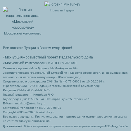
Новости Турции
Московский комсомолец
Все новости Турции в Вашем смартфоне!
«МК-Турция» совместный проект Издательского дома
«Московский комсомолец»
и АНО «МИРНаС
Сетевое издание «МК в Турции» MK-Turkey.ru — 16+
Зарегистрировано Федеральной службой по надзору в сфере связи, информационных
технологий и массовых коммуникаций (Роскомнадзор).
Свидетельство о регистрации СМИ Эл № ФС 77-66061 от 10.06.2016 г.
Учредитель СМИ – АО «Редакция газеты «Московский Комсомолец»
Редакция СМИ – АНО «МИРНаС»
Главный редактор — Ниязбаев Я.Ю.
Адрес редакции: 115035 , ул. Пятницкая, дом 25, строение 1.
Е-Маил: redaktor@mk-turkey.ru
Контактный телефон: +7 (499) 390-08-91
Copyright 2003 — 2026 © mk-turkey.ru
Все права защищены. При использовании и цитировании материалов активная ссылка
на сайт mk-turkey.ru обязательна!
Для читателей
: В России признаны экстремистскими и запрещены организации ФБК (Фонд борьбы