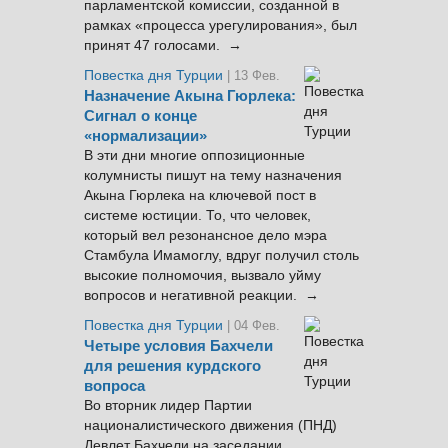
парламентской комиссии, созданной в
рамках «процесса урегулирования», был
принят 47 голосами. →
Повестка дня Турции
| 13 Фев.
Назначение Акына Гюрлека:
Сигнал о конце
«нормализации»
В эти дни многие оппозиционные
колумнисты пишут на тему назначения
Акына Гюрлека на ключевой пост в
системе юстиции. То, что человек,
который вел резонансное дело мэра
Стамбула Имамоглу, вдруг получил столь
высокие полномочия, вызвало уйму
вопросов и негативной реакции. →
Повестка дня Турции
| 04 Фев.
Четыре условия Бахчели
для решения курдского
вопроса
Во вторник лидер Партии
националистического движения (ПНД)
Девлет Бахчели на заседании