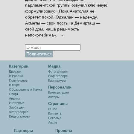
парламентской группы озвучил ключевую
формулировку: «Пока Анатолия не
обретёт покой, Оджалан — надежду,
Ахметы — свои посты, а Демирташ —
свой дом, наша решимость
непоколебима». →
Категории
Медиа
Евразия
Фотогалерея
В России
Видеогалеря
Популярное
Карикатуры
В мире
Персоналии
Образование и Наука
Комментарии
Спорт
Авторы
Анализ
Интервью
Cтраницы
Злоба дня
О нас
Фотогалерея
Контакты
Видеогалерея
Реклама
Архив
Партнеры
Проекты