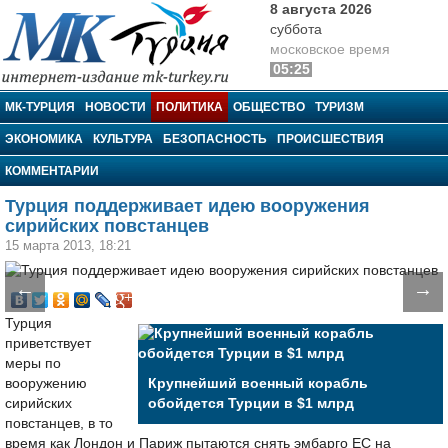
8 августа 2026
суббота
московское время
05:25
МК-Турция
МК-ТУРЦИЯ
НОВОСТИ
ПОЛИТИКА
ОБЩЕСТВО
ТУРИЗМ
ЭКОНОМИКА
КУЛЬТУРА
БЕЗОПАСНОСТЬ
ПРОИСШЕСТВИЯ
КОММЕНТАРИИ
Турция поддерживает идею вооружения
сирийских повстанцев
15 марта 2013, 18:21
←
→
Турция
приветствует
меры по
вооружению
Крупнейший военный корабль
сирийских
обойдется Турции в $1 млрд
повстанцев, в то
время как Лондон и Париж пытаются снять эмбарго ЕС на