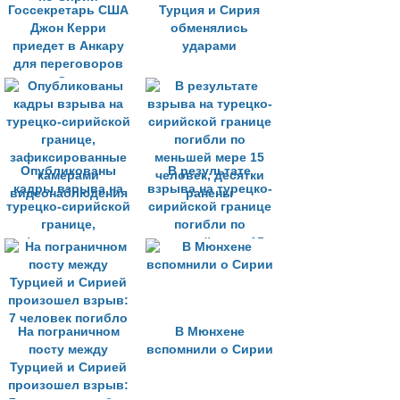
Госсекретарь США
Турция и Сирия
Джон Керри
обменялись
приедет в Анкару
ударами
для переговоров
по Сирии
Опубликованы
В результате
кадры взрыва на
взрыва на турецко-
турецко-сирийской
сирийской границе
границе,
погибли по
зафиксированные
меньшей мере 15
камерами
человек, десятки
видеонаблюдения
ранены
На пограничном
В Мюнхене
посту между
вспомнили о Сирии
Турцией и Сирией
произошел взрыв: