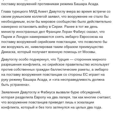
поставку вооружений противникам режима Башара Асада.
Глава турецкого МИД Ахмет Давутоглу вчера во время встречи со
своим румынским коллегой заявил, что вооружение не стало бы
необходимым, если бы мировое сообщество было действительно
намерено остановить войну в Сирии. Ранее в тот же день
министр иностранных дел Франции Лоран Фабиус сказал, что
Париж и Лондон намереваются снять эмбарго Евросоюза на
поставку вооружений сирийским повстанцам, что позволило бы
им вооружать их, нивелировав таким образом преимущество
Дамаска, который получает военную помощь от Москвы.
Давутоглу особо подчеркнул, что Турция — сторонник мирного
разрешения конфликта, но сирийское правительство использует
против собственных граждан баллистические ракеты, а эмбарго
на поставку вооружения повстанцам со стороны ЕС играет на
руку режиму Башара Асада, и «эта несправедливость должна
быть устранена».
Заявления Давутоглу и Фабиуса вызвали бурю обсуждений,
которая разделила Европу на два лагеря, так как многие считают,
что вооружение повстанцев приведет лишь к эскалации
конфликта, который и без того затянулся на целых два года.