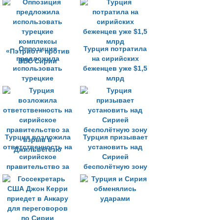
Оппозиция
Турция потратила
предложила
на сирийских
использовать
беженцев уже $1,5
турецкие
млрд
комплексы
«Пэтриот» против
ВВС Сирии
Турция возложила
Турция призывает
ответственность на
установить над
сирийское
Сирией
правительство за
бесполётную зону
взрыв в
Джильвегёзю