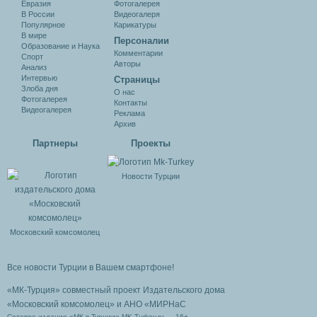
Евразия
Фотогалерея
В России
Видеогалеря
Популярное
Карикатуры
В мире
Персоналии
Образование и Наука
Комментарии
Спорт
Авторы
Анализ
Интервью
Cтраницы
Злоба дня
О нас
Фотогалерея
Контакты
Видеогалерея
Реклама
Архив
Партнеры
Проекты
Новости Турции
Московский комсомолец
Все новости Турции в Вашем смартфоне!
«МК-Турция» совместный проект Издательского дома
«Московский комсомолец»
и АНО «МИРНаС
Сетевое издание «МК в Турции» MK-Turkey.ru — 16+