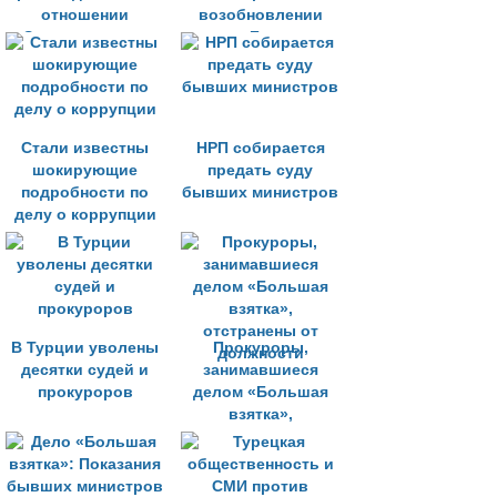
отношении
возобновлении
Эрдогана и экс-
дела «Большая
министров
взятка»
Cтали известны
НРП собирается
шокирующие
предать суду
подробности по
бывших министров
делу о коррупции
В Турции уволены
Прокуроры,
десятки судей и
занимавшиеся
прокуроров
делом «Большая
взятка»,
отстранены от
должности