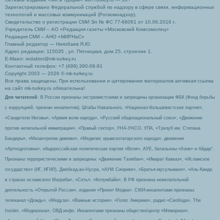
Зарегистрировано Федеральной службой по надзору в сфере связи, информационных
технологий и массовых коммуникаций (Роскомнадзор).
Свидетельство о регистрации СМИ Эл № ФС 77-66061 от 10.06.2016 г.
Учредитель СМИ – АО «Редакция газеты «Московский Комсомолец»
Редакция СМИ – АНО «МИРНаС»
Главный редактор — Ниязбаев Я.Ю.
Адрес редакции: 115035 , ул. Пятницкая, дом 25, строение 1.
Е-Маил: redaktor@mk-turkey.ru
Контактный телефон: +7 (499) 390-08-91
Copyright 2003 — 2026 © mk-turkey.ru
Все права защищены. При использовании и цитировании материалов активная ссылка
на сайт mk-turkey.ru обязательна!
Для читателей
: В России признаны экстремистскими и запрещены организации ФБК (Фонд борьбы
с коррупцией, признан иноагентом), Штабы Навального, «Национал-большевистская партия»,
«Свидетели Иеговы», «Армия воли народа», «Русский общенациональный союз», «Движение
против нелегальной иммиграции», «Правый сектор», УНА-УНСО, УПА, «Тризуб им. Степана
Бандеры», «Мизантропик дивижн», «Меджлис крымскотатарского народа», движение
«Артподготовка», общероссийская политическая партия «Воля», АУЕ, батальоны «Азов» и Айдар″.
Признаны террористическими и запрещены: «Движение Талибан», «Имарат Кавказ», «Исламское
государство» (ИГ, ИГИЛ), Джебхад-ан-Нусра, «АУМ Синрике», «Братья-мусульмане», «Аль-Каида
в странах исламского Магриба», «Сеть», «Колумбайн». В РФ признана нежелательной
деятельность «Открытой России», издания «Проект Медиа». СМИ-иноагентами признаны:
телеканал «Дождь», «Медуза», «Важные истории», «Голос Америки», радио «Свобода», The
Insider, «Медиазона», ОВД-инфо. Иноагентами признаны общество/центр «Мемориал»,