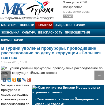
9 августа 2026
воскресенье
московское время
15:49
МК-Турция
МК-ТУРЦИЯ
НОВОСТИ
ПОЛИТИКА
ОБЩЕСТВО
ТУРИЗМ
ЭКОНОМИКА
КУЛЬТУРА
БЕЗОПАСНОСТЬ
ПРОИСШЕСТВИЯ
КОММЕНТАРИИ
В Турции уволены прокуроры, проводившие
расследование по делу о коррупции «Большая
взятка»
13 мая 2015, 15:11
←
→
Четыре известных
прокурора и
судья, сыгравшие
ключевые роли в
«Сын министра Бинали Йылдырым за
расследовании по
игровым столом»