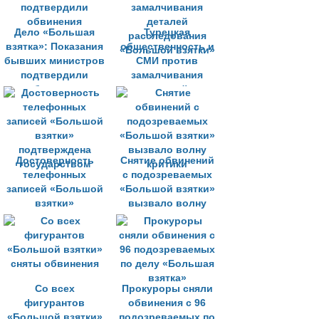
Дело «Большая
Турецкая
взятка»: Показания
общественность и
бывших министров
СМИ против
подтвердили
замалчивания
обвинения
деталей
расследования
«Большой взятки»
Достоверность
Снятие обвинений
телефонных
с подозреваемых
записей «Большой
«Большой взятки»
взятки»
вызвало волну
подтверждена
критики
государством
Со всех
Прокуроры сняли
фигурантов
обвинения с 96
«Большой взятки»
подозреваемых по