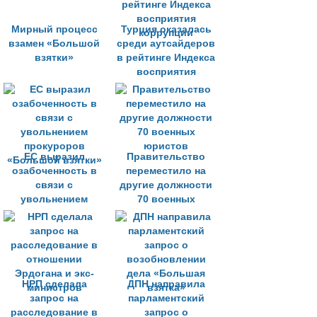
Мирный процесс
Турция оказалась
взамен «Большой
среди аутсайдеров
взятки»
в рейтинге Индекса
восприятия
коррупции
ЕС выразил
Правительство
озабоченность в
переместило на
связи с
другие должности
увольнением
70 военных
прокуроров
юристов
«Большой взятки»
НРП сделала
ДПН направила
запрос на
парламентский
расследование в
запрос о