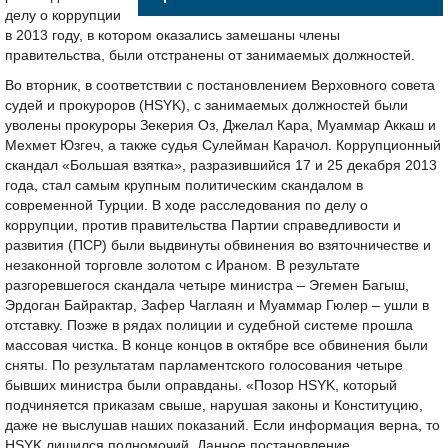
делу о коррупции
в 2013 году, в котором оказались замешаны члены
правительства, были отстранены от занимаемых должностей.
Во вторник, в соответствии с постановлением Верховного совета
судей и прокуроров (HSYK), с занимаемых должностей были
уволены прокуроры Зекерия Оз, Джелал Кара, Муаммар Аккаш и
Мехмет Юзгеч, а также судья Сулейман Карачол. Коррупционный
скандал «Большая взятка», разразившийся 17 и 25 декабря 2013
года, стал самым крупным политическим скандалом в
современной Турции. В ходе расследования по делу о
коррупции, против правительства Партии справедливости и
развития (ПСР) были выдвинуты обвинения во взяточничестве и
незаконной торговле золотом с Ираном. В результате
разгоревшегося скандала четыре министра – Эгемен Багыш,
Эрдоган Байрактар, Зафер Чаглаян и Муаммар Гюлер – ушли в
отставку. Позже в рядах полиции и судебной системе прошла
массовая чистка. В конце концов в октябре все обвинения были
сняты. По результатам парламентского голосования четыре
бывших министра были оправданы. «Позор HSYK, который
подчиняется приказам свыше, нарушая законы и Конституцию,
даже не выслушав наших показаний. Если информация верна, то
HSYK лишился полномочий. Данное постановление