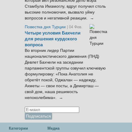
который вел резонансное дело мэра
Стамбула Имамоглу, вдруг получил столь
высокие полномочия, вызвало уйму
вопросов и негативной реакции. →
Повестка дня Турции
| 04 Фев.
Четыре условия Бахчели
для решения курдского
вопроса
Во вторник лидер Партии
националистического движения (ПНД)
Девлет Бахчели на заседании
парламентской группы озвучил ключевую
формулировку: «Пока Анатолия не
обретёт покой, Оджалан — надежду,
Ахметы — свои посты, а Демирташ —
свой дом, наша решимость
непоколебима». →
Категории
Медиа