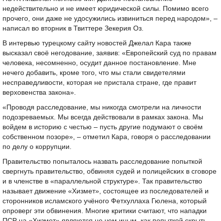
недействительно и не имеет юридической силы. Помимо всего
прочего, они даже не удосужились извиниться перед народом», –
написал во вторник в Твиттере Зекерия Оз.
В интервью турецкому сайту новостей Джелал Кара также
высказал своё негодование, заявив: «Европейский суд по правам
человека, несомненно, осудит данное постановление. Мне
нечего добавить, кроме того, что мы стали свидетелями
несправедливости, которая не пристала стране, где правит
верховенства закона».
«Проводя расследование, мы никогда смотрели на личности
подозреваемых. Мы всегда действовали в рамках закона. Мы
войдем в историю с честью – пусть другие подумают о своём
собственном позоре», – отметил Кара, говоря о расследовании
по делу о коррупции.
Правительство попыталось назвать расследование попыткой
свергнуть правительство, обвиняя судей и полицейских в сговоре
и в членстве в «параллельной структуре». Так правительство
называет движение «Хизмет», состоящее из последователей и
сторонников исламского учёного Фетхуллаха Гюлена, который
опроверг эти обвинения. Многие критики считают, что нападки
ПСР на «Хизмет» являются не чем иным, как попыткой скрыть