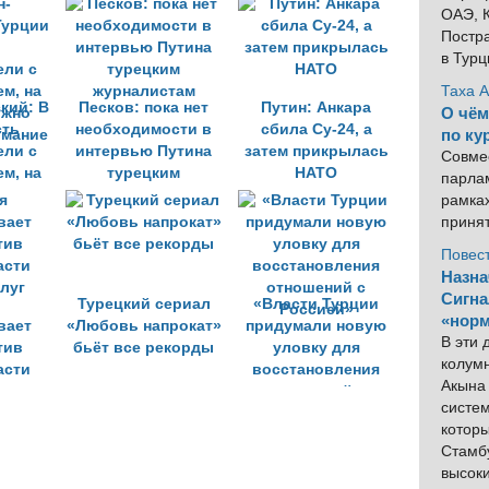
ОАЭ, К
турецкими кругами
Постра
в Тур
Таха 
кий: В
Песков: пока нет
Путин: Анкара
О чём
сть
необходимости в
сбила Су-24, а
по ку
ели с
интервью Путина
затем прикрылась
Совме
м, на
турецким
НАТО
парлам
ужно
журналистам
рамка
имание
приня
Повес
Назна
Сигна
Турецкий сериал
«Власти Турции
«норм
вает
«Любовь напрокат»
придумали новую
В эти
тив
бьёт все рекорды
уловку для
колум
асти
восстановления
Акына 
луг
отношений с
систем
Россией»
котор
Стамбу
высок