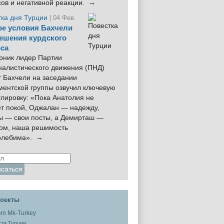
сов и негативной реакции. →
тка дня Турции
| 04 Фев.
е условия Бахчели
ешения курдского
са
рник лидер Партии
налистического движения (ПНД)
 Бахчели на заседании
ментской группы озвучил ключевую
лировку: «Пока Анатолия не
ёт покой, Оджалан — надежду,
ы — свои посты, а Демирташ —
дом, наша решимость
олебима». →
оекты
ти Турции