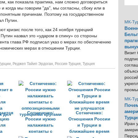
м, как показала практика, нам сложно договориться
 и когда мы говорим "да", мы согласны, сбоку или в
непонятным причинам. Поэтому на государственном
ал Путин.
МК-Ту
Военн
т кризис после того, как 24 ноября турецкий
Бельг
 Путин назвал это «ударом в спину» со стороны
прагм
ента глава РФ подписал указ о мерах по обеспечению
выну
номических мерах в отношении Турции.
Визит
подпи
Турции
,
Реджеп Тайип Эрдоган
,
Россия-Турция
,
Турция
согла
объяс
росси
укреп
промы
МК-Ту
Почем
амери
дается
Сотниченко:
Сотниченко:
Турци
рцию
России нужно
Отношения России
Иран у
еля
налаживать
и Турции в
америк
а
контакты с
ближайшее время
Персид
х дел
оппозиционными
не улучшатся