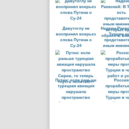
РФ
Давутоглу не
Надеин-Раевс
воспринял всерьез
Турции е
слова Путина о
представит
Су-24
иным мнение
которых н
обратить вн
Путин: если раньше
Россия
турецкая авиация
прорабаты
нарушала
меры про
пространство
Турции в ч
Сирии, то теперь
работ и ус
«пусть полетают»