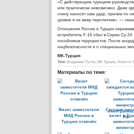
«С действующим турецким руководство
или практически невозможно. Даже где
спину наносят нам удар, причем по 
уровне я не вижу перспектив», — сказ
Отношения России и Турции переживаю
истребитель F-16 сбил в Сирии Су-24.
пособников террористов. После инцид
нацбезопасности и о специальных эко
МК-Турция
Tеги:
Владимир Путин
,
МК-Турция
,
Новости 
Материалы по теме:
Визит заместителя
Сегодня ожи
МИД России в
визит в Ту
Турцию отменён
заместит
министр
иностранны