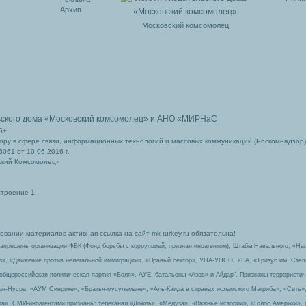
Архив
Московский комсомолец
ьского дома
«Московский комсомолец»
и АНО «МИРНаС
6+
ру в сфере связи, информационных технологий и массовых коммуникаций (Роскомнадзор)
061 от 10.06.2016 г.
ский Комсомолец»
строение 1.
вании материалов активная ссылка на сайт mk-turkey.ru обязательна!
запрещены организации ФБК (Фонд борьбы с коррупцией, признан иноагентом), Штабы Навального, «На
з», «Движение против нелегальной иммиграции», «Правый сектор», УНА-УНСО, УПА, «Тризуб им. Сте
 общероссийская политическая партия «Воля», АУЕ, батальоны «Азов» и Айдар″. Признаны террорист
-ан-Нусра, «АУМ Синрике», «Братья-мусульмане», «Аль-Каида в странах исламского Магриба», «Сеть»
а». СМИ-иноагентами признаны: телеканал «Дождь», «Медуза», «Важные истории», «Голос Америки», 