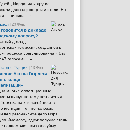
увейт, Иордания и другие.
дали даже аэропорты и отели. Но
ции — тишина. →
Акйол
| 23 Фев.
 говорится в докладе
рдскому вопросу?
стный доклад
ентской комиссии, созданной в
х «процесса урегулирования», был
т 47 голосами. →
тка дня Турции
| 13 Фев.
чение Акына Гюрлека:
л о конце
ализации»
 дни многие оппозиционные
нисты пишут на тему назначения
Гюрлека на ключевой пост в
е юстиции. То, что человек,
ый вел резонансное дело мэра
ла Имамоглу, вдруг получил столь
ие полномочия, вызвало уйму