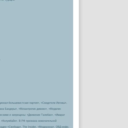
.
ционал-большевистская партия», «Свидетели Иеговы»,
пана Бандеры», «Мизантропик дивижн», «Меджлис
ическими и запрещены: «Движение Талибан», «Имарат
, «Колумбайн». В РФ признана нежелательной
радио «Свобода», The Insider, «Медиазона», ОВД-инфо.