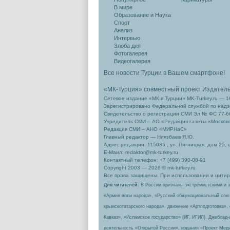
В мире
Образование и Наука
Спорт
Анализ
Интервью
Злоба дня
Фотогалерея
Видеогалерея
Все новости Турции в Вашем смартфоне!
«МК-Турция» совместный проект Издател
Сетевое издание «МК в Турции» MK-Turkey.ru — 1
Зарегистрировано Федеральной службой по надзо
Свидетельство о регистрации СМИ Эл № ФС 77-66
Учредитель СМИ – АО «Редакция газеты «Москов
Редакция СМИ – АНО «МИРНаС»
Главный редактор — Ниязбаев Я.Ю.
Адрес редакции: 115035 , ул. Пятницкая, дом 25, 
Е-Маил: redaktor@mk-turkey.ru
Контактный телефон: +7 (499) 390-08-91
Copyright 2003 — 2026 © mk-turkey.ru
Все права защищены. При использовании и цитиро
Для читателей
: В России признаны экстремистскими и 
«Армия воли народа», «Русский общенациональный сою
крымскотатарского народа», движение «Артподготовка»,
Кавказ», «Исламское государство» (ИГ, ИГИЛ), Джебхад
деятельность «Открытой России», издания «Проект Меди