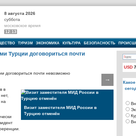
8 августа 2026
суббота
московское время
12:13
ЩЕСТВО
ТУРИЗМ
ЭКОНОМИКА
КУЛЬТУРА
БЕЗОПАСНОСТЬ
ПРОИСШ
ми Турции договориться почти
USD
7
→
Какое
сего
в в
нет,
 на
Вн
Визит заместителя МИД России в
Эк
Турцию отменён
Ку
ически
Вн
зидент
ференции.