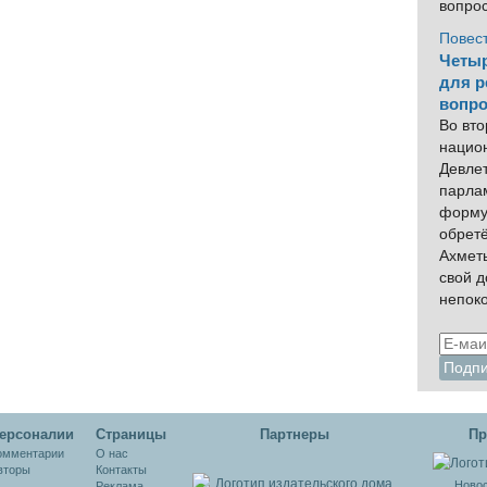
вопро
Повес
Четыр
для р
вопро
Во вто
нацио
Девлет
парла
форму
обрет
Ахмет
свой 
непок
ерсоналии
Cтраницы
Партнеры
Пр
омментарии
О нас
вторы
Контакты
Новос
Реклама