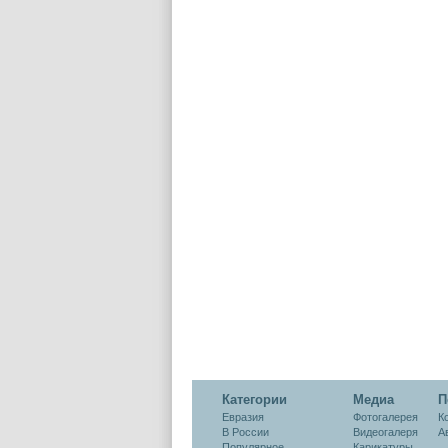
Категории
Медиа
П
Евразия
Фотогалерея
К
В России
Видеогалеря
А
Популярное
Карикатуры