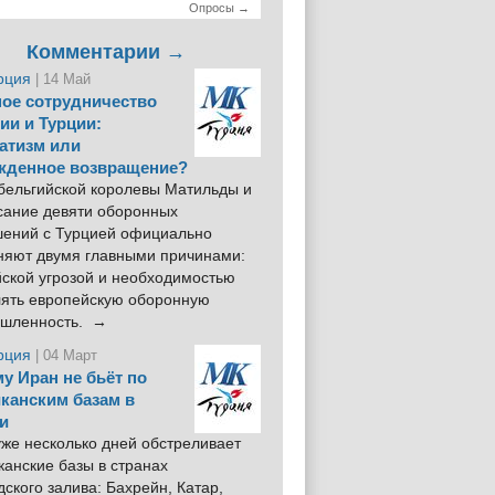
Опросы →
Комментарии →
рция
| 14 Май
ое сотрудничество
ии и Турции:
атизм или
жденное возвращение?
 бельгийской королевы Матильды и
сание девяти оборонных
шений с Турцией официально
няют двумя главными причинами:
йской угрозой и необходимостью
лять европейскую оборонную
шленность. →
рция
| 04 Март
у Иран не бьёт по
канским базам в
и
же несколько дней обстреливает
анские базы в странах
ского залива: Бахрейн, Катар,