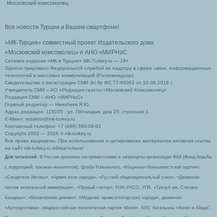
Московский комсомолец
Все новости Турции в Вашем смартфоне!
«МК-Турция» совместный проект Издательского дома
«Московский комсомолец»
и АНО «МИРНаС
Сетевое издание «МК в Турции» MK-Turkey.ru — 16+
Зарегистрировано Федеральной службой по надзору в сфере связи, информационных
технологий и массовых коммуникаций (Роскомнадзор).
Свидетельство о регистрации СМИ Эл № ФС 77-66061 от 10.06.2016 г.
Учредитель СМИ – АО «Редакция газеты «Московский Комсомолец»
Редакция СМИ – АНО «МИРНаС»
Главный редактор — Ниязбаев Я.Ю.
Адрес редакции: 115035 , ул. Пятницкая, дом 25, строение 1.
Е-Маил: redaktor@mk-turkey.ru
Контактный телефон: +7 (499) 390-08-91
Copyright 2003 — 2026 © mk-turkey.ru
Все права защищены. При использовании и цитировании материалов активная ссылка
на сайт mk-turkey.ru обязательна!
Для читателей
: В России признаны экстремистскими и запрещены организации ФБК (Фонд борьбы
с коррупцией, признан иноагентом), Штабы Навального, «Национал-большевистская партия»,
«Свидетели Иеговы», «Армия воли народа», «Русский общенациональный союз», «Движение
против нелегальной иммиграции», «Правый сектор», УНА-УНСО, УПА, «Тризуб им. Степана
Бандеры», «Мизантропик дивижн», «Меджлис крымскотатарского народа», движение
«Артподготовка», общероссийская политическая партия «Воля», АУЕ, батальоны «Азов» и Айдар″.