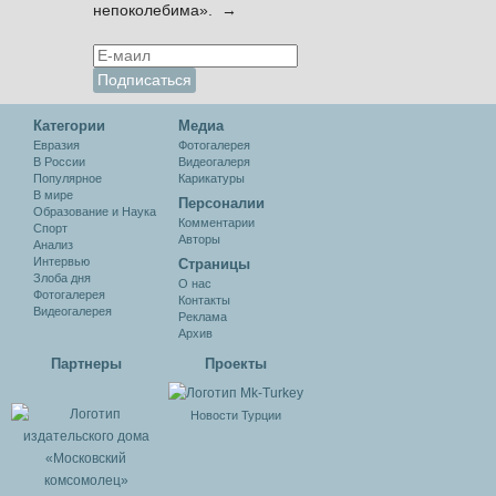
непоколебима». →
Категории
Медиа
Евразия
Фотогалерея
В России
Видеогалеря
Популярное
Карикатуры
В мире
Персоналии
Образование и Наука
Комментарии
Спорт
Авторы
Анализ
Интервью
Cтраницы
Злоба дня
О нас
Фотогалерея
Контакты
Видеогалерея
Реклама
Архив
Партнеры
Проекты
Новости Турции