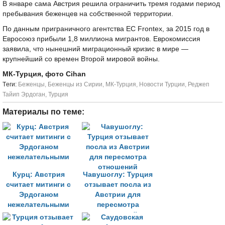
В январе сама Австрия решила ограничить тремя годами период
пребывания беженцев на собственной территории.
По данным приграничного агентства ЕС Frontex, за 2015 год в
Евросоюз прибыли 1,8 миллиона мигрантов. Еврокомиссия
заявила, что нынешний миграционный кризис в мире —
крупнейший со времен Второй мировой войны.
МК-Турция, фото Cihan
Tеги:
Беженцы
,
Беженцы из Сирии
,
МК-Турция
,
Новости Турции
,
Реджеп
Тайип Эрдоган
,
Турция
Материалы по теме:
Курц: Австрия
Чавушоглу: Турция
считает митинги с
отзывает посла из
Эрдоганом
Австрии для
нежелательными
пересмотра
отношений