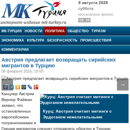
8 августа 2026
суббота
московское время
08:39
МК-Турция
МК-ТУРЦИЯ
НОВОСТИ
ПОЛИТИКА
ОБЩЕСТВО
ТУРИЗМ
ЭКОНОМИКА
КУЛЬТУРА
БЕЗОПАСНОСТЬ
ПРОИСШЕСТВИЯ
КОММЕНТАРИИ
Австрия предлагает возвращать сирийских
мигрантов в Турцию
06 февраля 2016, 19:00
←
→
Канцлер Австрии
Вернер Файман
заявил, что
остановленных
Курц: Австрия считает митинги с
европейскими
Эрдоганом нежелательными
пограничниками в
Греции мигрантов следует отправлять обратно в Турцию,