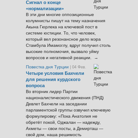
Сигнал о конце
«нормализации»
В эти дни многие оппозиционные
колумнисты пишут на тему назначения
Акына Гюрлека на ключевой пост в
системе юстиции. То, что человек,
который вел резонансное дело мэра
Стамбула Имамоглу, вдруг получил столь
высокие полномочия, вызвало уйму
вопросов и негативной реакции. →
Повестка дня Турции
| 04 Фев.
Четыре условия Бахчели
для решения курдского
вопроса
Во вторник лидер Партии
националистического движения (ПНД)
Девлет Бахчели на заседании
парламентской группы озвучил ключевую
формулировку: «Пока Анатолия не
обретёт покой, Оджалан — надежду,
Ахметы — свои посты, а Демирташ —
свой дом, наша решимость