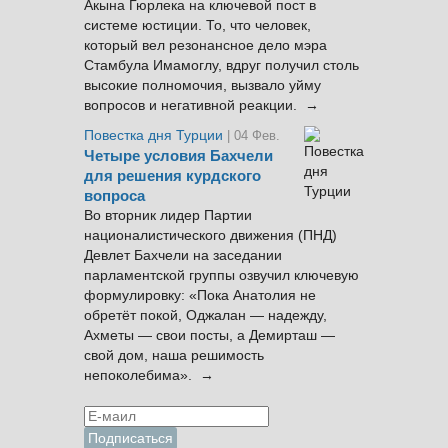
Акына Гюрлека на ключевой пост в
системе юстиции. То, что человек,
который вел резонансное дело мэра
Стамбула Имамоглу, вдруг получил столь
высокие полномочия, вызвало уйму
вопросов и негативной реакции. →
Повестка дня Турции
| 04 Фев.
Четыре условия Бахчели
для решения курдского
вопроса
Во вторник лидер Партии
националистического движения (ПНД)
Девлет Бахчели на заседании
парламентской группы озвучил ключевую
формулировку: «Пока Анатолия не
обретёт покой, Оджалан — надежду,
Ахметы — свои посты, а Демирташ —
свой дом, наша решимость
непоколебима». →