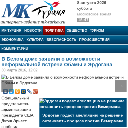
8 августа 2026
суббота
московское время
15:47
МК-Турция
МК-ТУРЦИЯ
НОВОСТИ
ПОЛИТИКА
ОБЩЕСТВО
ТУРИЗМ
ЭКОНОМИКА
КУЛЬТУРА
БЕЗОПАСНОСТЬ
ПРОИСШЕСТВИЯ
КОММЕНТАРИИ
В Белом доме заявили о возможности
неформальной встречи Обамы и Эрдогана
30 марта 2016, 12:02
←
→
Официальный
представитель
администрации
президента США
Эрдоган подаст апелляцию на решение
Джош Эрнест
остановить процесс против Бемермана
сообщил