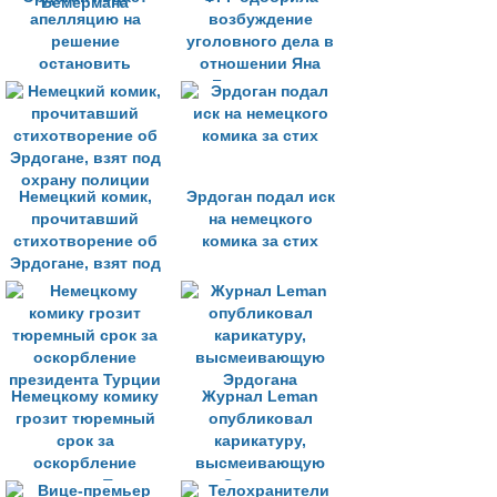
апелляцию на
возбуждение
решение
уголовного дела в
остановить
отношении Яна
процесс против
Бемерманна
Бемермана
Немецкий комик,
Эрдоган подал иск
прочитавший
на немецкого
стихотворение об
комика за стих
Эрдогане, взят под
охрану полиции
Немецкому комику
Журнал Leman
грозит тюремный
опубликовал
срок за
карикатуру,
оскорбление
высмеивающую
президента Турции
Эрдогана