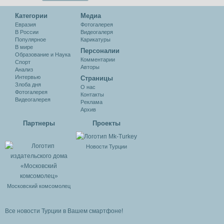
Категории
Медиа
Евразия
Фотогалерея
В России
Видеогалеря
Популярное
Карикатуры
В мире
Персоналии
Образование и Наука
Комментарии
Спорт
Авторы
Анализ
Интервью
Cтраницы
Злоба дня
О нас
Фотогалерея
Контакты
Видеогалерея
Реклама
Архив
Партнеры
Проекты
Новости Турции
Московский комсомолец
Все новости Турции в Вашем смартфоне!