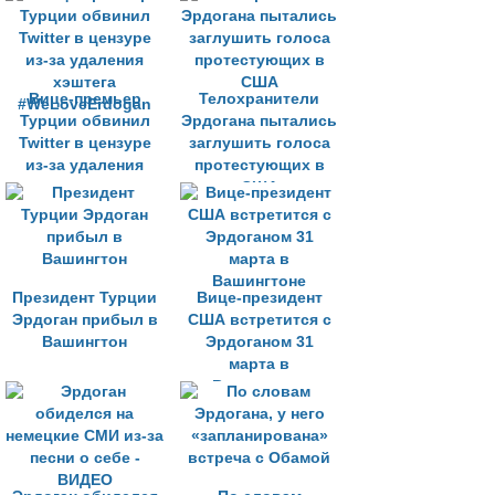
Вице-премьер
Телохранители
Турции обвинил
Эрдогана пытались
Twitter в цензуре
заглушить голоса
из-за удаления
протестующих в
хэштега
США
#WeLoveErdogan
Президент Турции
Вице-президент
Эрдоган прибыл в
США встретится с
Вашингтон
Эрдоганом 31
марта в
Вашингтоне