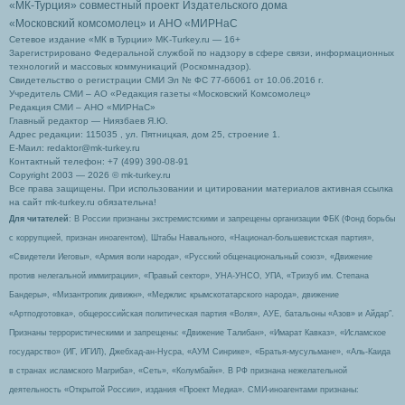
«МК-Турция» совместный проект Издательского дома
«Московский комсомолец»
и АНО «МИРНаС
Сетевое издание «МК в Турции» MK-Turkey.ru — 16+
Зарегистрировано Федеральной службой по надзору в сфере связи, информационных
технологий и массовых коммуникаций (Роскомнадзор).
Свидетельство о регистрации СМИ Эл № ФС 77-66061 от 10.06.2016 г.
Учредитель СМИ – АО «Редакция газеты «Московский Комсомолец»
Редакция СМИ – АНО «МИРНаС»
Главный редактор — Ниязбаев Я.Ю.
Адрес редакции: 115035 , ул. Пятницкая, дом 25, строение 1.
Е-Маил: redaktor@mk-turkey.ru
Контактный телефон: +7 (499) 390-08-91
Copyright 2003 — 2026 © mk-turkey.ru
Все права защищены. При использовании и цитировании материалов активная ссылка
на сайт mk-turkey.ru обязательна!
Для читателей
: В России признаны экстремистскими и запрещены организации ФБК (Фонд борьбы
с коррупцией, признан иноагентом), Штабы Навального, «Национал-большевистская партия»,
«Свидетели Иеговы», «Армия воли народа», «Русский общенациональный союз», «Движение
против нелегальной иммиграции», «Правый сектор», УНА-УНСО, УПА, «Тризуб им. Степана
Бандеры», «Мизантропик дивижн», «Меджлис крымскотатарского народа», движение
«Артподготовка», общероссийская политическая партия «Воля», АУЕ, батальоны «Азов» и Айдар″.
Признаны террористическими и запрещены: «Движение Талибан», «Имарат Кавказ», «Исламское
государство» (ИГ, ИГИЛ), Джебхад-ан-Нусра, «АУМ Синрике», «Братья-мусульмане», «Аль-Каида
в странах исламского Магриба», «Сеть», «Колумбайн». В РФ признана нежелательной
деятельность «Открытой России», издания «Проект Медиа». СМИ-иноагентами признаны: