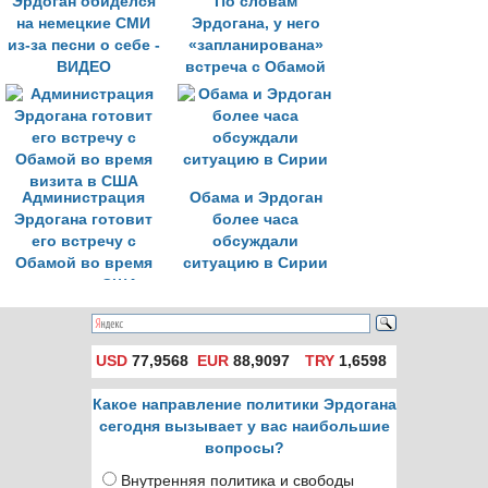
Эрдоган обиделся
По словам
на немецкие СМИ
Эрдогана, у него
из-за песни о себе -
«запланирована»
ВИДЕО
встреча с Обамой
Администрация
Обама и Эрдоган
Эрдогана готовит
более часа
его встречу с
обсуждали
Обамой во время
ситуацию в Сирии
визита в США
USD
77,9568
EUR
88,9097
TRY
1,6598
Какое направление политики Эрдогана
сегодня вызывает у вас наибольшие
вопросы?
Внутренняя политика и свободы