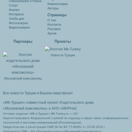
Образование и Наука
Комментарии
Спорт
Авторы
Анализ
Интервью
Cтраницы
Злоба дня
О нас
Фотогалерея
Контакты
Видеогалерея
Реклама
Архив
Партнеры
Проекты
Новости Турции
Московский комсомолец
Все новости Турции в Вашем смартфоне!
«МК-Турция» совместный проект Издательского дома
«Московский комсомолец»
и АНО «МИРНаС
Сетевое издание «МК в Турции» MK-Turkey.ru — 16+
Зарегистрировано Федеральной службой по надзору в сфере связи, информационных
технологий и массовых коммуникаций (Роскомнадзор).
Свидетельство о регистрации СМИ Эл № ФС 77-66061 от 10.06.2016 г.
Учредитель СМИ – АО «Редакция газеты «Московский Комсомолец»