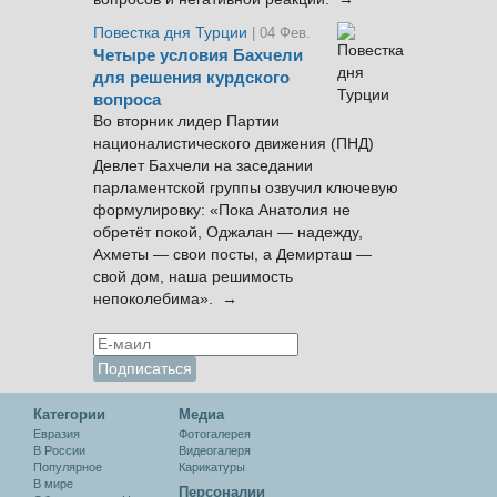
Повестка дня Турции
| 04 Фев.
Четыре условия Бахчели
для решения курдского
вопроса
Во вторник лидер Партии
националистического движения (ПНД)
Девлет Бахчели на заседании
парламентской группы озвучил ключевую
формулировку: «Пока Анатолия не
обретёт покой, Оджалан — надежду,
Ахметы — свои посты, а Демирташ —
свой дом, наша решимость
непоколебима». →
Категории
Медиа
Евразия
Фотогалерея
В России
Видеогалеря
Популярное
Карикатуры
В мире
Персоналии