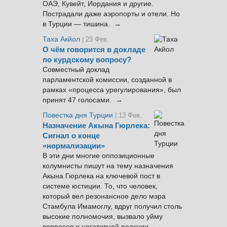
ОАЭ, Кувейт, Иордания и другие.
Пострадали даже аэропорты и отели. Но
в Турции — тишина. →
Таха Акйол
| 23 Фев.
О чём говорится в докладе
по курдскому вопросу?
Совместный доклад
парламентской комиссии, созданной в
рамках «процесса урегулирования», был
принят 47 голосами. →
Повестка дня Турции
| 13 Фев.
Назначение Акына Гюрлека:
Сигнал о конце
«нормализации»
В эти дни многие оппозиционные
колумнисты пишут на тему назначения
Акына Гюрлека на ключевой пост в
системе юстиции. То, что человек,
который вел резонансное дело мэра
Стамбула Имамоглу, вдруг получил столь
высокие полномочия, вызвало уйму
вопросов и негативной реакции. →