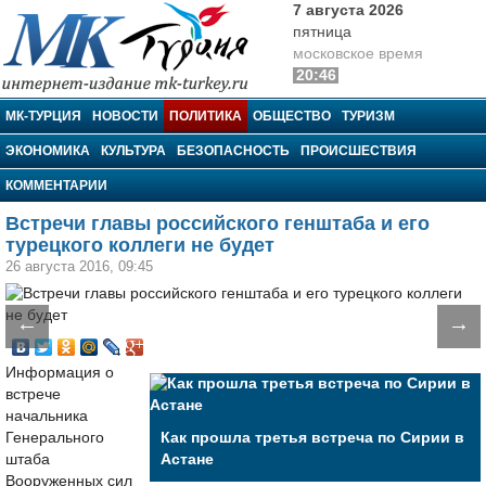
7 августа 2026
пятница
московское время
20:46
МК-Турция
МК-ТУРЦИЯ
НОВОСТИ
ПОЛИТИКА
ОБЩЕСТВО
ТУРИЗМ
ЭКОНОМИКА
КУЛЬТУРА
БЕЗОПАСНОСТЬ
ПРОИСШЕСТВИЯ
КОММЕНТАРИИ
Встречи главы российского генштаба и его
турецкого коллеги не будет
26 августа 2016, 09:45
←
→
Информация о
встрече
начальника
Генерального
Как прошла третья встреча по Сирии в
штаба
Астане
Вооруженных сил