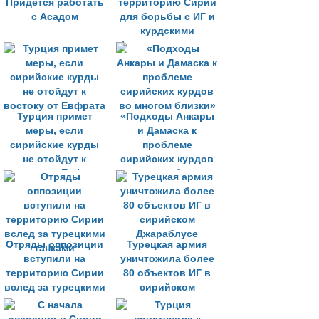
Придется работать
территорию Сирии
с Асадом
для борьбы с ИГ и
курдскими
формированиями»
Турция примет
«Подходы Анкары
меры, если
и Дамаска к
сирийские курды
проблеме
не отойдут к
сирийских курдов
востоку от Евфрата
во многом близки»
Отряды оппозиции
Турецкая армия
вступили на
уничтожила более
территорию Сирии
80 объектов ИГ в
вслед за турецкими
сирийском
танками
Джараблусе