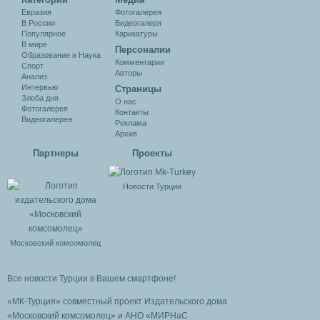
Евразия
Фотогалерея
В России
Видеогалеря
Популярное
Карикатуры
В мире
Персоналии
Образование и Наука
Комментарии
Спорт
Авторы
Анализ
Интервью
Cтраницы
Злоба дня
О нас
Фотогалерея
Контакты
Видеогалерея
Реклама
Архив
Партнеры
Проекты
Новости Турции
Московский комсомолец
Все новости Турции в Вашем смартфоне!
«МК-Турция» совместный проект Издательского дома
«Московский комсомолец»
и АНО «МИРНаС