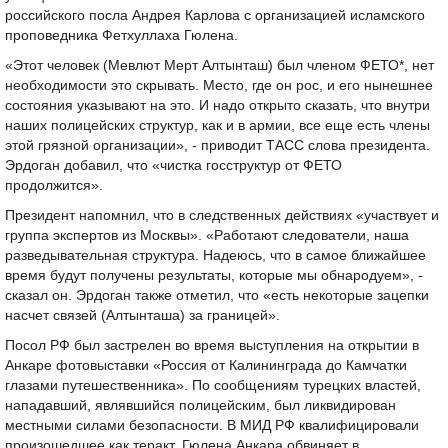
российского посла Андрея Карлова с организацией исламского
проповедника Фетхуллаха Гюлена.
«Этот человек (Мевлют Мерт Алтынташ) был членом ФЕТО*, нет
необходимости это скрывать. Место, где он рос, и его нынешнее
состояния указывают на это. И надо открыто сказать, что внутри
наших полицейских структур, как и в армии, все еще есть члены
этой грязной организации», - приводит ТАСС слова президента.
Эрдоган добавил, что «чистка госструктур от ФЕТО
продолжится».
Президент напомнил, что в следственных действиях «участвует и
группа экспертов из Москвы». «Работают следователи, наша
разведывательная структура. Надеюсь, что в самое ближайшее
время будут получены результаты, которые мы обнародуем», -
сказал он. Эрдоган также отметил, что «есть некоторые зацепки
насчет связей (Алтынташа) за границей».
Посол РФ был застрелен во время выступления на открытии в
Анкаре фотовыставки «Россия от Калининграда до Камчатки
глазами путешественника». По сообщениям турецких властей,
нападавший, являвшийся полицейским, был ликвидирован
местными силами безопасности. В МИД РФ квалифицировали
произошедшее как теракт. Гюлена Анкара обвиняет в