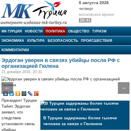
6 августа 2026
четверг
московское время
20:41
МК-Турция
МК-ТУРЦИЯ
НОВОСТИ
ПОЛИТИКА
ОБЩЕСТВО
ТУРИЗМ
ЭКОНОМИКА
КУЛЬТУРА
БЕЗОПАСНОСТЬ
ПРОИСШЕСТВИЯ
КОММЕНТАРИИ
Эрдоган уверен в связях убийцы посла РФ с
организацией Гюлена
21 декабря 2016, 20:31
←
→
Президент Турции
Тайип Эрдоган
заявил, что
следствие
В Турции задержаны более тысячи
установило связь
человек за связи с Гюленом
убийцы