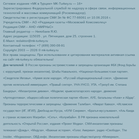
Сетевое издание «МК в Турции» MK-Turkey.ru — 16+
Зарегистрировано Федеральной службой по надзору в сфере связи, информационных
технологий и массовых коммуникаций (Роскомнадзор).
Свидетельство о регистрации СМИ Эл № ФС 77-66061 от 10.06.2016 г.
Учредитель СМИ – АО «Редакция газеты «Московский Комсомолец»
Редакция СМИ – АНО «МИРНаС»
Главный редактор — Ниязбаев Я.Ю.
Адрес редакции: 115035 , ул. Пятницкая, дом 25, строение 1.
Е-Маил: redaktor@mk-turkey.ru
Контактный телефон: +7 (499) 390-08-91
Copyright 2003 — 2026 © mk-turkey.ru
Все права защищены. При использовании и цитировании материалов активная ссылка
на сайт mk-turkey.ru обязательна!
Для читателей
: В России признаны экстремистскими и запрещены организации ФБК (Фонд борьбы
с коррупцией, признан иноагентом), Штабы Навального, «Национал-большевистская партия»,
«Свидетели Иеговы», «Армия воли народа», «Русский общенациональный союз», «Движение
против нелегальной иммиграции», «Правый сектор», УНА-УНСО, УПА, «Тризуб им. Степана
Бандеры», «Мизантропик дивижн», «Меджлис крымскотатарского народа», движение
«Артподготовка», общероссийская политическая партия «Воля», АУЕ, батальоны «Азов» и Айдар″.
Признаны террористическими и запрещены: «Движение Талибан», «Имарат Кавказ», «Исламское
государство» (ИГ, ИГИЛ), Джебхад-ан-Нусра, «АУМ Синрике», «Братья-мусульмане», «Аль-Каида
в странах исламского Магриба», «Сеть», «Колумбайн». В РФ признана нежелательной
деятельность «Открытой России», издания «Проект Медиа». СМИ-иноагентами признаны:
телеканал «Дождь», «Медуза», «Важные истории», «Голос Америки», радио «Свобода», The
Insider, «Медиазона», ОВД-инфо. Иноагентами признаны общество/центр «Мемориал»,