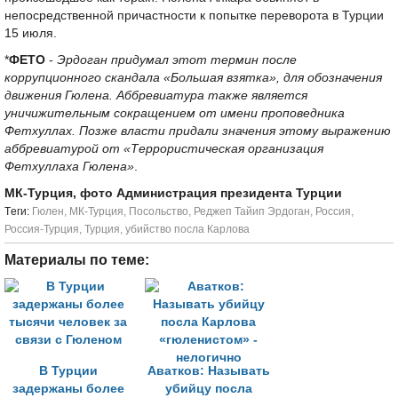
непосредственной причастности к попытке переворота в Турции
15 июля.
*
ФЕТО
-
Эрдоган придумал этот термин после
коррупционного скандала «Большая взятка», для обозначения
движения Гюлена. Аббревиатура также является
уничижительным сокращением от имени проповедника
Фетхуллах. Позже власти придали значения этому выражению
аббревиатурой от «Террористическая организация
Фетхуллаха Гюлена»
.
МК-Турция, фото Администрация президента Турции
Tеги:
Гюлен
,
МК-Турция
,
Посольство
,
Реджеп Тайип Эрдоган
,
Россия
,
Россия-Турция
,
Турция
,
убийство посла Карлова
Материалы по теме:
В Турции
Аватков: Называть
задержаны более
убийцу посла