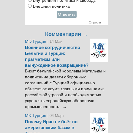
Внутренняя политика и свободы
Внешняя политика
Ответить
Опросы →
Комментарии →
МК-Турция
| 14 Май
Военное сотрудничество
Бельгии и Турции:
прагматизм или
вынужденное возвращение?
Визит бельгийской королевы Матильды и
подписание девяти оборонных
соглашений с Турцией официально
объясняют двумя главными причинами:
российской угрозой и необходимостью
укреплять европейскую оборонную
промышленность. →
МК-Турция
| 04 Март
Почему Иран не бьёт по
американским базам в