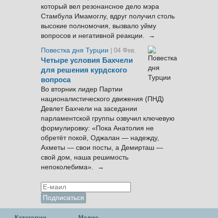
который вел резонансное дело мэра
Стамбула Имамоглу, вдруг получил столь
высокие полномочия, вызвало уйму
вопросов и негативной реакции. →
Повестка дня Турции
| 04 Фев.
Четыре условия Бахчели
для решения курдского
вопроса
Во вторник лидер Партии
националистического движения (ПНД)
Девлет Бахчели на заседании
парламентской группы озвучил ключевую
формулировку: «Пока Анатолия не
обретёт покой, Оджалан — надежду,
Ахметы — свои посты, а Демирташ —
свой дом, наша решимость
непоколебима». →
Категории
Медиа