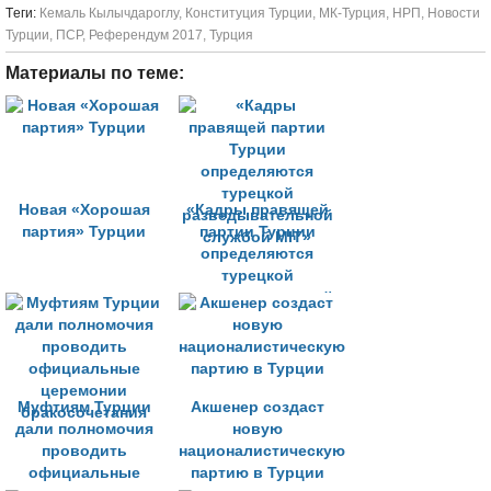
Tеги:
Кемаль Кылычдароглу
,
Конституция Турции
,
МК-Турция
,
НРП
,
Новости
Турции
,
ПСР
,
Референдум 2017
,
Турция
Материалы по теме:
Новая «Хорошая
«Кадры правящей
партия» Турции
партии Турции
определяются
турецкой
разведывательной
службой MIT»
Муфтиям Турции
Акшенер создаст
дали полномочия
новую
проводить
националистическую
официальные
партию в Турции