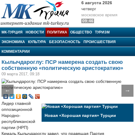
6 августа 2026
четверг
московское время
09:46
МК-Турция
МК-ТУРЦИЯ
НОВОСТИ
ПОЛИТИКА
ОБЩЕСТВО
ТУРИЗМ
ЭКОНОМИКА
КУЛЬТУРА
БЕЗОПАСНОСТЬ
ПРОИСШЕСТВИЯ
КОММЕНТАРИИ
Кылычдароглу: ПСР намерена создать свою
собственную «политическую аристократию»
09 марта 2017, 09:18
←
→
Лидер главной
оппозиционной
Народно-
Новая «Хорошая партия» Турции
республиканской
партии (НРП)
Кемаль Кылычдароглу завил, что правящая Партия