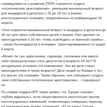
справедливости и развития (ПСР) стремится создать
«политическую аристократию», уменьшив минимальный возраст
для кандидатов в депутаты с 25 до 18 лет в рамках
конституционных поправок, предложенных на референдуме 16
апреля.
«Они сократили минимальный возраст в кандидаты в депутаты до
18 лет для своих собственных детей и внуков. Они сделают их
законодателями в 18 лет, чтобы освободить от военной службы»,
- сказал Кылычдароглу в интервью, транслировавшемся по радио
6 марта.
«Может ли сын цирюльника, садовода, сапожника или какого-
либо промышленника стать депутатом в возрасте 18 лет? В
сегодняшних условиях это невезможно. Чьи же дети станут
законодателями в таком возрасте? Дети людей из Анкары и тех,
кто вносит эти поправки. Таким образом, они планируют создать
свою собственную политическую аристократию», - подчеркнул
он.
По словам лидера НРП также заявил, что Турция «сможет
глубоко вздохнуть», если общественность проголосует против
конституционных изменений, позволяющих совершить переход
на президентскую форму правления. «Если народ Турции