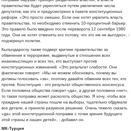
правительства будет укрепляться путем увеличения числа
депутатов, как это и предусмотрено в пакете конституционных
реформ. «Это просто смешно. Если они хотят укрепить власть
правительства, то необходимо отменить 10-процентный барьер.
Это правило было введено после переворота 12 сентября 1980
года. Они не хотят отменять его потому, что это им не выгодно», -
подчеркнул политик.
Кылычдароглу также подверг критике правительство за
обвинения в терроризме, выдвинутые в отношении всех
инакомыслящих и всех тех, кто выступает против
конституционных изменений. «Это результат слабости. Они
фактически говорят: «Мы не можем обосновать, почему вы
должны голосовать «за», поэтому давайте обвиним всех тех, кто
против. Конституция - это результат общественного консенсуса.
Если половина общества говорит «да», а другая половина «нет»,
то такая поправка может расколоть общество. Я хочу, чтобы все
граждане нашей страны пошли на выборы, тщательно обдумали
все детали, и приняли разумное решение. Очень тяжело сказать
«да» этой конституционной поправке с точки зрения будущего
этой страны и наших детей», - добавил он.
МК-Турция