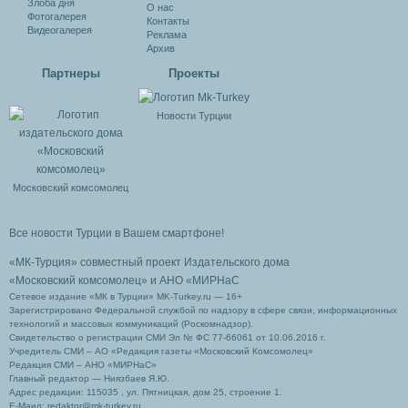
Злоба дня
О нас
Фотогалерея
Контакты
Видеогалерея
Реклама
Архив
Партнеры
Проекты
Новости Турции
Московский комсомолец
Все новости Турции в Вашем смартфоне!
«МК-Турция» совместный проект Издательского дома
«Московский комсомолец»
и АНО «МИРНаС
Сетевое издание «МК в Турции» MK-Turkey.ru — 16+
Зарегистрировано Федеральной службой по надзору в сфере связи, информационных
технологий и массовых коммуникаций (Роскомнадзор).
Свидетельство о регистрации СМИ Эл № ФС 77-66061 от 10.06.2016 г.
Учредитель СМИ – АО «Редакция газеты «Московский Комсомолец»
Редакция СМИ – АНО «МИРНаС»
Главный редактор — Ниязбаев Я.Ю.
Адрес редакции: 115035 , ул. Пятницкая, дом 25, строение 1.
Е-Маил: redaktor@mk-turkey.ru