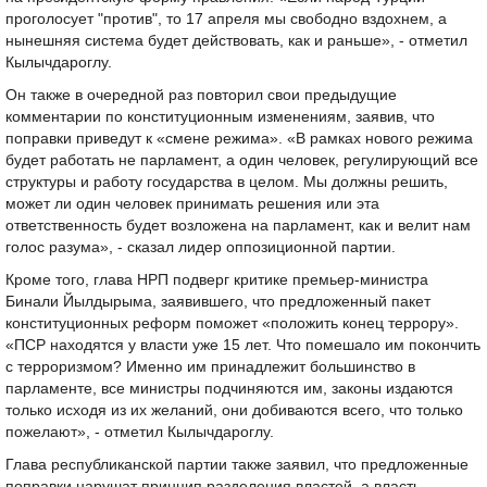
проголосует "против", то 17 апреля мы свободно вздохнем, а
нынешняя система будет действовать, как и раньше», - отметил
Кылычдароглу.
Он также в очередной раз повторил свои предыдущие
комментарии по конституционным изменениям, заявив, что
поправки приведут к «смене режима». «В рамках нового режима
будет работать не парламент, а один человек, регулирующий все
структуры и работу государства в целом. Мы должны решить,
может ли один человек принимать решения или эта
ответственность будет возложена на парламент, как и велит нам
голос разума», - сказал лидер оппозиционной партии.
Кроме того, глава НРП подверг критике премьер-министра
Бинали Йылдырыма, заявившего, что предложенный пакет
конституционных реформ поможет «положить конец террору».
«ПСР находятся у власти уже 15 лет. Что помешало им покончить
с терроризмом? Именно им принадлежит большинство в
парламенте, все министры подчиняются им, законы издаются
только исходя из их желаний, они добиваются всего, что только
пожелают», - отметил Кылычдароглу.
Глава республиканской партии также заявил, что предложенные
поправки нарушат принцип разделения властей, а власть