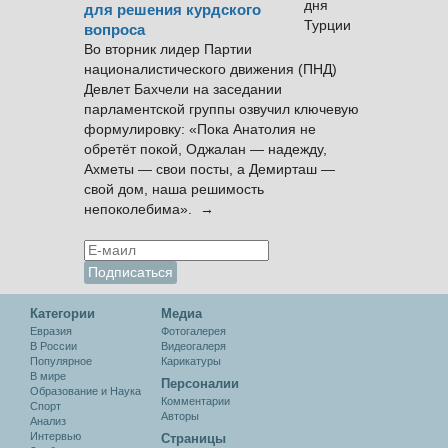
для решения курдского
вопроса
Во вторник лидер Партии
националистического движения (ПНД)
Девлет Бахчели на заседании
парламентской группы озвучил ключевую
формулировку: «Пока Анатолия не
обретёт покой, Оджалан — надежду,
Ахметы — свои посты, а Демирташ —
свой дом, наша решимость
непоколебима». →
Категории
Медиа
Евразия
Фотогалерея
В России
Видеогалеря
Популярное
Карикатуры
В мире
Персоналии
Образование и Наука
Комментарии
Спорт
Авторы
Анализ
Интервью
Cтраницы