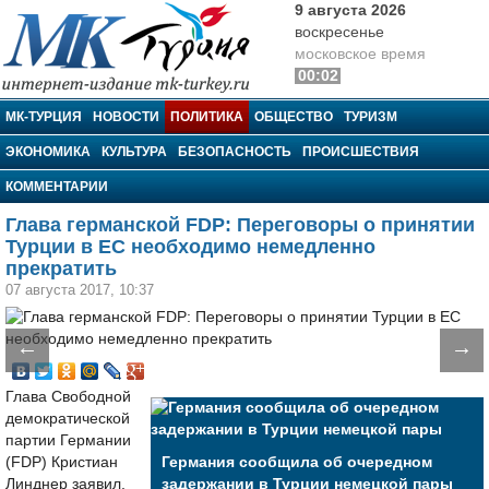
9 августа 2026
воскресенье
московское время
00:02
МК-Турция
МК-ТУРЦИЯ
НОВОСТИ
ПОЛИТИКА
ОБЩЕСТВО
ТУРИЗМ
ЭКОНОМИКА
КУЛЬТУРА
БЕЗОПАСНОСТЬ
ПРОИСШЕСТВИЯ
КОММЕНТАРИИ
Глава германской FDP: Переговоры о принятии
Турции в ЕС необходимо немедленно
прекратить
07 августа 2017, 10:37
←
→
Глава Свободной
демократической
партии Германии
(FDP) Кристиан
Германия сообщила об очередном
Линднер заявил,
задержании в Турции немецкой пары