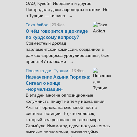
ОАЭ, Кувейт, Иордания и другие.
Пострадали даже аэропорты и отели. Но
в Турции — тишина. →
Таха Акйол
| 23 Фев.
О чём говорится в докладе
по курдскому вопросу?
Совместный доклад
парламентской комиссии, созданной в
рамках «процесса урегулирования», был
принят 47 голосами. →
Повестка дня Турции
| 13 Фев.
Назначение Акына Гюрлека:
Сигнал о конце
«нормализации»
В эти дни многие оппозиционные
колумнисты пишут на тему назначения
Акына Гюрлека на ключевой пост в
системе юстиции. То, что человек,
который вел резонансное дело мэра
Стамбула Имамоглу, вдруг получил столь
высокие полномочия, вызвало уйму