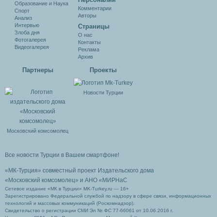
Образование и Наука
Комментарии
Спорт
Авторы
Анализ
Интервью
Cтраницы
Злоба дня
О нас
Фотогалерея
Контакты
Видеогалерея
Реклама
Архив
Партнеры
Проекты
Новости Турции
Московский комсомолец
Все новости Турции в Вашем смартфоне!
«МК-Турция» совместный проект Издательского дома
«Московский комсомолец»
и АНО «МИРНаС
Сетевое издание «МК в Турции» MK-Turkey.ru — 16+
Зарегистрировано Федеральной службой по надзору в сфере связи, информационных
технологий и массовых коммуникаций (Роскомнадзор).
Свидетельство о регистрации СМИ Эл № ФС 77-66061 от 10.06.2016 г.