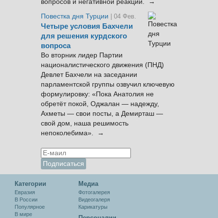
вопросов и негативной реакции. →
Повестка дня Турции
| 04 Фев.
Четыре условия Бахчели
для решения курдского
вопроса
Во вторник лидер Партии
националистического движения (ПНД)
Девлет Бахчели на заседании
парламентской группы озвучил ключевую
формулировку: «Пока Анатолия не
обретёт покой, Оджалан — надежду,
Ахметы — свои посты, а Демирташ —
свой дом, наша решимость
непоколебима». →
Категории
Медиа
Евразия
Фотогалерея
В России
Видеогалеря
Популярное
Карикатуры
В мире
Персоналии