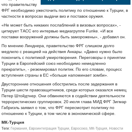
что правительству
ФРГ необходимо ужесточить политику по отношению к Турции, в
частности в вопросах выдачи виз и поставок оружия.
«Не может быть никаких послаблений в визовых вопросах», -
цитирует ТАСС его интервью медиагруппе Funke. «И все
поставки вооружений должны быть заморожены», - добавил он.
По мнению Линднера, правительство ФРГ слишком долго
медлило с реакцией на действия Анкары. «Давно нужно было
покончить с политикой умиротворения. Переговоры о принятии
Турции в Европейский союз необходимо немедленно
прекратить», - резюмировал политик. По его словам, процесс
вступления страны в ЕС «больше напоминает зомби».
Двусторонние отношения обострились после задержания в
Турции шести правозащитников, среди которых оказался немец
Петер Штойдтнер. Они обвиняются в содействии деятельности
террористических группировок. 20 июля глава МИД ФРГ Зигмар
Габриэль заявил о том, что ФРГ пересмотрит политику по
отношению к Турции, в том числе в экономической сфере.
МК-Турция
Tеги:
Германия
,
Евроинтеграция Турции
,
Евросоюз
,
МК-Турция
,
Новости