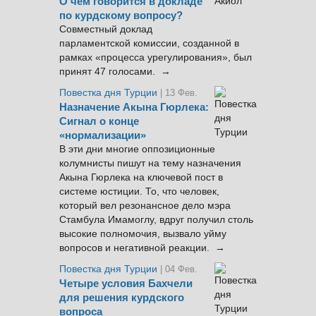
О чём говорится в докладе
по курдскому вопросу?
Совместный доклад
парламентской комиссии, созданной в
рамках «процесса урегулирования», был
принят 47 голосами. →
Повестка дня Турции
| 13 Фев.
Назначение Акына Гюрлека:
Сигнал о конце
«нормализации»
В эти дни многие оппозиционные
колумнисты пишут на тему назначения
Акына Гюрлека на ключевой пост в
системе юстиции. То, что человек,
который вел резонансное дело мэра
Стамбула Имамоглу, вдруг получил столь
высокие полномочия, вызвало уйму
вопросов и негативной реакции. →
Повестка дня Турции
| 04 Фев.
Четыре условия Бахчели
для решения курдского
вопроса