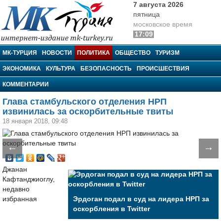
7 августа 2026
пятница
московское время
17:09
МК-Турция
МК-ТУРЦИЯ
НОВОСТИ
ПОЛИТИКА
ОБЩЕСТВО
ТУРИЗМ
ЭКОНОМИКА
КУЛЬТУРА
БЕЗОПАСНОСТЬ
ПРОИСШЕСТВИЯ
КОММЕНТАРИИ
Глава стамбульского отделения НРП
извинилась за оскорбительные твиты
18 января 2018, 09:48
←
→
Джанан
Кафтанджиоглу,
недавно
избранная
Эрдоган подал в суд на лидера НРП за
оскорбления в Twitter