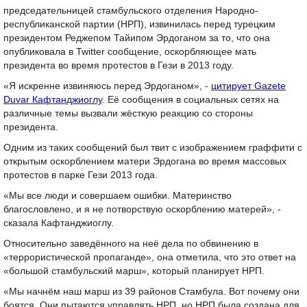
председательницей стамбульского отделения Народно-
республиканской партии (НРП), извинилась перед турецким
президентом Реджепом Тайипом Эрдоганом за то, что она
опубликовала в Twitter сообщение, оскорбляющее мать
президента во время протестов в Гези в 2013 году.
«Я искренне извиняюсь перед Эрдоганом», -
цитирует Gazete
Duvar Кафтанджиоглу
. Её сообщения в социальных сетях на
различные темы вызвали жёсткую реакцию со стороны
президента.
Одним из таких сообщений был твит с изображением граффити с
открытым оскорблением матери Эрдогана во время массовых
протестов в парке Гези 2013 года.
«Мы все люди и совершаем ошибки. Материнство
благословлено, и я не потворствую оскорблению матерей», -
сказала Кафтанджиоглу.
Относительно заведённого на неё дела по обвинению в
«террористической пропаганде», она отметила, что это ответ на
«большой стамбульский марш», который планирует НРП.
«Мы начнём наш марш из 39 районов Стамбула. Вот почему они
боятся. Они пытаются управлять НРП, но НРП была создана для