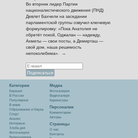
Во вторник лидер Партии
националистического движения (ПНД)
Девлет Бахчели на заседании
парламентской группы озвучил ключевую
формулировку: «Пока Анатолия не
обретёт покой, Оджалан — надежду,
Ахметы — свои посты, а Демирташ —
свой дом, наша решимость
непоколебима». →
Категории
Медиа
Евразия
Фотогалерея
В России
Видеогалеря
Популярное
Карикатуры
В мире
Персоналии
Образование и Наука
Комментарии
Спорт
Авторы
Анализ
Интервью
Cтраницы
Злоба дня
О нас
Фотогалерея
Контакты
Видеогалерея