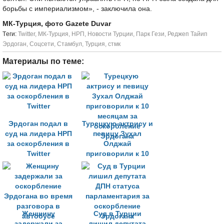
борьбы с империализмом», - заключила она.
МК-Турция, фото Gazete Duvar
Tеги:
Twitter
,
МК-Турция
,
НРП
,
Новости Турции
,
Парк Гези
,
Реджеп Тайип
Эрдоган
,
Соцсети
,
Стамбул
,
Турция
,
стмк
Материалы по теме:
Эрдоган подал в
Турецкую актрису и
суд на лидера НРП
певицу Зухал
за оскорбления в
Олджай
Twitter
приговорили к 10
месяцам за
оскорбление
Эрдогана
Женщину
Суд в Турции
задержали за
лишил депутата