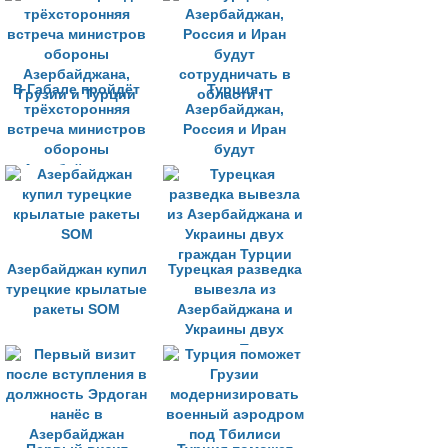
В Габале пройдёт
Турция,
трёхсторонняя
Азербайджан,
встреча министров
Россия и Иран
обороны
будут
Азербайджана,
сотрудничать в
Грузии и Турции
области IT
Азербайджан купил
Турецкая разведка
турецкие крылатые
вывезла из
ракеты SOM
Азербайджана и
Украины двух
граждан Турции