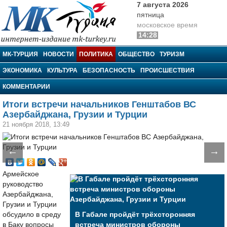
7 августа 2026
пятница
московское время
14:28
МК-Турция
МК-ТУРЦИЯ
НОВОСТИ
ПОЛИТИКА
ОБЩЕСТВО
ТУРИЗМ
ЭКОНОМИКА
КУЛЬТУРА
БЕЗОПАСНОСТЬ
ПРОИСШЕСТВИЯ
КОММЕНТАРИИ
Итоги встречи начальников Генштабов ВС
Азербайджана, Грузии и Турции
21 ноября 2018, 13:49
←
→
Армейское
руководство
Азербайджана,
Грузии и Турции
обсудило в среду
В Габале пройдёт трёхсторонняя
в Баку вопросы
встреча министров обороны