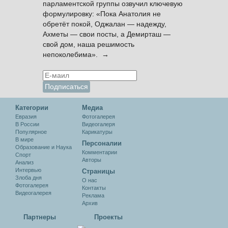
парламентской группы озвучил ключевую
формулировку: «Пока Анатолия не
обретёт покой, Оджалан — надежду,
Ахметы — свои посты, а Демирташ —
свой дом, наша решимость
непоколебима». →
Категории
Медиа
Евразия
Фотогалерея
В России
Видеогалеря
Популярное
Карикатуры
В мире
Персоналии
Образование и Наука
Комментарии
Спорт
Авторы
Анализ
Интервью
Cтраницы
Злоба дня
О нас
Фотогалерея
Контакты
Видеогалерея
Реклама
Архив
Партнеры
Проекты