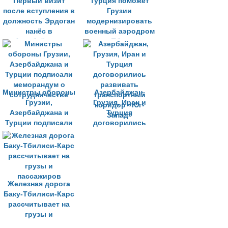
Первый визит
Турция поможет
после вступления в
Грузии
должность Эрдоган
модернизировать
нанёc в
военный аэродром
Азербайджан
под Тбилиси
Министры обороны
Азербайджан,
Грузии,
Грузия, Иран и
Азербайджана и
Турция
Турции подписали
договорились
меморандум о
развивать
сотрудничестве
транспортный
коридор «Юг-
Запад»
Железная дорога
Баку-Тбилиси-Карс
рассчитывает на
грузы и
пассажиров