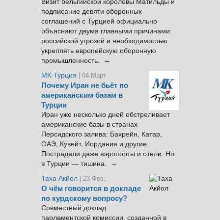
Визит бельгийской королевы Матильды и
подписание девяти оборонных
соглашений с Турцией официально
объясняют двумя главными причинами:
российской угрозой и необходимостью
укреплять европейскую оборонную
промышленность. →
МК-Турция
| 04 Март
Почему Иран не бьёт по
американским базам в
Турции
Иран уже несколько дней обстреливает
американские базы в странах
Персидского залива: Бахрейн, Катар,
ОАЭ, Кувейт, Иордания и другие.
Пострадали даже аэропорты и отели. Но
в Турции — тишина. →
Таха Акйол
| 23 Фев.
О чём говорится в докладе
по курдскому вопросу?
Совместный доклад
парламентской комиссии, созданной в