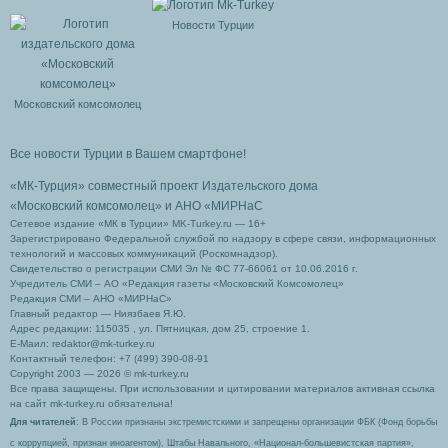
Новости Турции
Московский комсомолец
Все новости Турции в Вашем смартфоне!
«МК-Турция» совместный проект Издательского дома
«Московский комсомолец»
и АНО «МИРНаС
Сетевое издание «МК в Турции» MK-Turkey.ru — 16+
Зарегистрировано Федеральной службой по надзору в сфере связи, информационных
технологий и массовых коммуникаций (Роскомнадзор).
Свидетельство о регистрации СМИ Эл № ФС 77-66061 от 10.06.2016 г.
Учредитель СМИ – АО «Редакция газеты «Московский Комсомолец»
Редакция СМИ – АНО «МИРНаС»
Главный редактор — Ниязбаев Я.Ю.
Адрес редакции: 115035 , ул. Пятницкая, дом 25, строение 1.
Е-Маил: redaktor@mk-turkey.ru
Контактный телефон: +7 (499) 390-08-91
Copyright 2003 — 2026 © mk-turkey.ru
Все права защищены. При использовании и цитировании материалов активная ссылка
на сайт mk-turkey.ru обязательна!
Для читателей
: В России признаны экстремистскими и запрещены организации ФБК (Фонд борьбы
с коррупцией, признан иноагентом), Штабы Навального, «Национал-большевистская партия»,