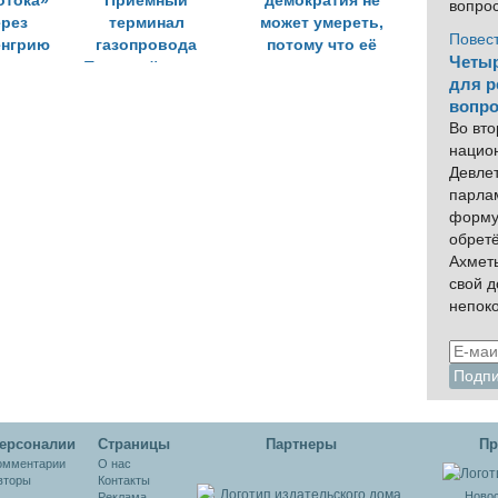
отока»
Приёмный
демократия не
вопро
ерез
терминал
может умереть,
Повес
енгрию
газопровода
потому что её
Четыр
ю
«Турецкий поток»
никогда не
для р
построен на 87,3%
существовало»
вопро
Во вто
нацио
Девлет
парла
форму
обрет
Ахмет
свой 
непок
ерсоналии
Cтраницы
Партнеры
Пр
омментарии
О нас
вторы
Контакты
Новос
Реклама