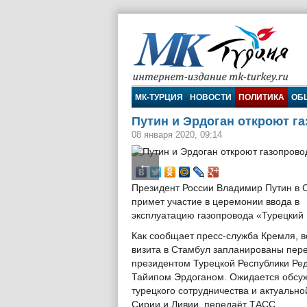
МК-Турция
МК-ТУРЦИЯ
НОВОСТИ
ПОЛИТИКА
ОБ
Путин и Эрдоган откроют г
08 января 2020, 09:14
←
Президент России Владимир Путин в 
примет участие в церемонии ввода в
эксплуатацию газопровода «Турецкий 
Как сообщает пресс-служба Кремля, в
визита в Стамбул запланированы пер
президентом Турецкой Республики Ре
Тайипом Эрдоганом. Ожидается обсуж
турецкого сотрудничества и актуальн
Сирии и Ливии, передаёт ТАСС.