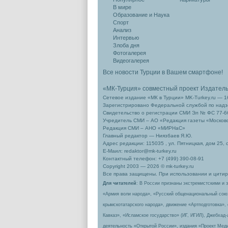
В мире
Образование и Наука
Спорт
Анализ
Интервью
Злоба дня
Фотогалерея
Видеогалерея
Все новости Турции в Вашем смартфоне!
«МК-Турция» совместный проект Издател
Сетевое издание «МК в Турции» MK-Turkey.ru — 1
Зарегистрировано Федеральной службой по надзо
Свидетельство о регистрации СМИ Эл № ФС 77-66
Учредитель СМИ – АО «Редакция газеты «Москов
Редакция СМИ – АНО «МИРНаС»
Главный редактор — Ниязбаев Я.Ю.
Адрес редакции: 115035 , ул. Пятницкая, дом 25, 
Е-Маил: redaktor@mk-turkey.ru
Контактный телефон: +7 (499) 390-08-91
Copyright 2003 — 2026 © mk-turkey.ru
Все права защищены. При использовании и цитиро
Для читателей
: В России признаны экстремистскими и 
«Армия воли народа», «Русский общенациональный сою
крымскотатарского народа», движение «Артподготовка»,
Кавказ», «Исламское государство» (ИГ, ИГИЛ), Джебхад
деятельность «Открытой России», издания «Проект Меди