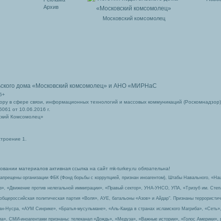
Архив
Московский комсомолец
ьского дома
«Московский комсомолец»
и АНО «МИРНаС
6+
ру в сфере связи, информационных технологий и массовых коммуникаций (Роскомнадзор)
061 от 10.06.2016 г.
ский Комсомолец»
строение 1.
вании материалов активная ссылка на сайт mk-turkey.ru обязательна!
запрещены организации ФБК (Фонд борьбы с коррупцией, признан иноагентом), Штабы Навального, «На
з», «Движение против нелегальной иммиграции», «Правый сектор», УНА-УНСО, УПА, «Тризуб им. Сте
 общероссийская политическая партия «Воля», АУЕ, батальоны «Азов» и Айдар″. Признаны террорист
-ан-Нусра, «АУМ Синрике», «Братья-мусульмане», «Аль-Каида в странах исламского Магриба», «Сеть»
а». СМИ-иноагентами признаны: телеканал «Дождь», «Медуза», «Важные истории», «Голос Америки», 