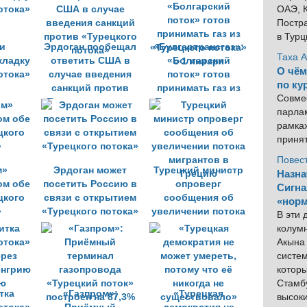
ОАЭ, К
Постра
в Тур
и
Эрдоган пообещал
«Булгартрансгаз»:
Таха 
кладку
ответить США в
«Болгарский
О чём
отока»
случае введения
поток» готов
по ку
санкций против
принимать газ из
Совме
«Турецкого потока»
«Турецкого потока»
парлам
с 1 января
рамка
приня
Повес
м»
Эрдоган может
Турецкий министр
Назна
ом обе
посетить Россию в
опроверг
Сигна
цкого
связи с открытием
сообщения об
«норм
»
«Турецкого потока»
увеличении потока
В эти
мигрантов в
колум
Грецию
Акына 
систем
котор
Стамбу
тка
«Газпром»:
«Турецкая
высок