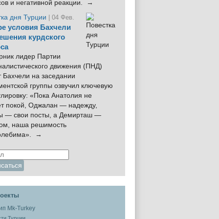
сов и негативной реакции. →
тка дня Турции
| 04 Фев.
е условия Бахчели
ешения курдского
са
рник лидер Партии
налистического движения (ПНД)
 Бахчели на заседании
ментской группы озвучил ключевую
лировку: «Пока Анатолия не
ёт покой, Оджалан — надежду,
ы — свои посты, а Демирташ —
дом, наша решимость
олебима». →
оекты
ти Турции