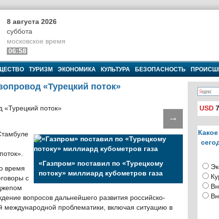
8 августа 2026
суббота
московское время
06:58
ЩЕСТВО
ТУРИЗМ
ЭКОНОМИКА
КУЛЬТУРА
БЕЗОПАСНОСТЬ
ПРОИСШ
азопровод «Турецкий поток»
USD
7
→
Какое
Стамбуле
сего
поток».
«Газпром» поставил по «Турецкому
Эк
о время
потоку» миллиард кубометров газа
Ку
еговоры с
Вн
джепом
Вн
дение вопросов дальнейшего развития российско-
ой международной проблематики, включая ситуацию в