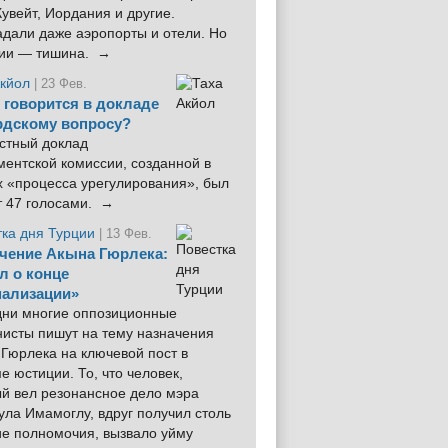
увейт, Иордания и другие.
дали даже аэропорты и отели. Но
ции — тишина. →
Акйол
| 23 Фев.
 говорится в докладе
рдскому вопросу?
стный доклад
ентской комиссии, созданной в
х «процесса урегулирования», был
т 47 голосами. →
тка дня Турции
| 13 Фев.
чение Акына Гюрлека:
л о конце
ализации»
 дни многие оппозиционные
нисты пишут на тему назначения
Гюрлека на ключевой пост в
е юстиции. То, что человек,
ый вел резонансное дело мэра
ла Имамоглу, вдруг получил столь
ие полномочия, вызвало уйму