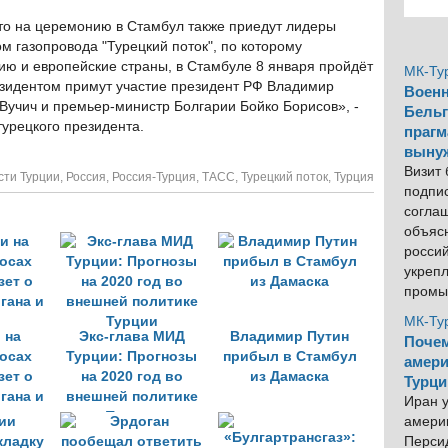
то на церемонию в Стамбул также приедут лидеры
ом газопровода "Турецкий поток", по которому
цию и европейские страны, в Стамбуле 8 января пройдёт
МК-Ту
езидентом примут участие президент РФ Владимир
Военн
Вучич и премьер-министр Болгарии Бойко Борисов», -
Бельг
урецкого президента.
прагм
выну
Визит
сти Турции
,
Россия
,
Россия-Турция
,
ТАСС
,
Турецкий поток
,
Турция
подпи
согла
объяс
росси
укреп
промы
МК-Ту
 на
Экс-глава МИД
Владимир Путин
Почем
осах
Турции: Прогнозы
прибыл в Стамбул
амери
зет о
на 2020 год во
из Дамаска
Турци
гана и
внешней политике
Иран у
Турции
америк
Персид