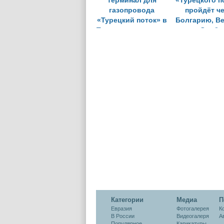
терминал для
«Турецкого п
газопровода
пройдёт ч
«Турецкий поток» в
Болгарию, В
Турции построен на
и Серби
95%
Категории
Медиа
П
Евразия
Фотогалерея
К
В России
Видеогалеря
А
Популярное
Карикатуры