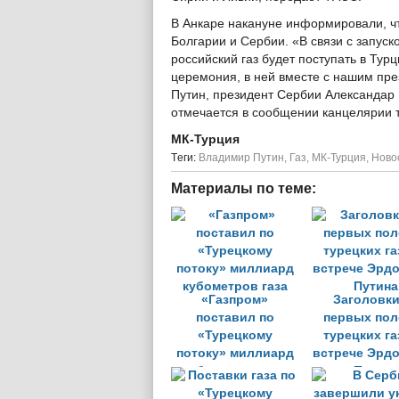
В Анкаре накануне информировали, ч
Болгарии и Сербии. «В связи с запуск
российский газ будет поступать в Тур
церемония, в ней вместе с нашим пр
Путин, президент Сербии Александар 
отмечается в сообщении канцелярии т
МК-Турция
Tеги:
Владимир Путин
,
Газ
,
МК-Турция
,
Ново
Материалы по теме:
«Газпром»
Заголовки
поставил по
первых пол
«Турецкому
турецких га
потоку» миллиард
встрече Эрдо
кубометров газа
Путина