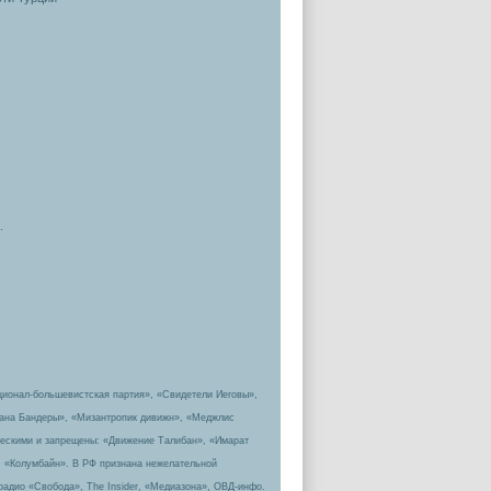
.
ционал-большевистская партия», «Свидетели Иеговы»,
пана Бандеры», «Мизантропик дивижн», «Меджлис
ическими и запрещены: «Движение Талибан», «Имарат
, «Колумбайн». В РФ признана нежелательной
радио «Свобода», The Insider, «Медиазона», ОВД-инфо.