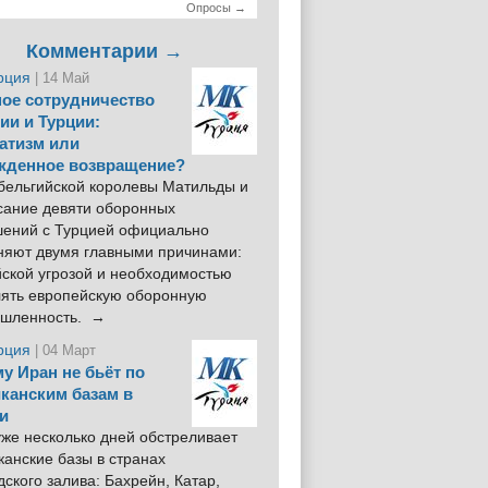
Опросы →
Комментарии →
рция
| 14 Май
ое сотрудничество
ии и Турции:
атизм или
жденное возвращение?
 бельгийской королевы Матильды и
сание девяти оборонных
шений с Турцией официально
няют двумя главными причинами:
йской угрозой и необходимостью
лять европейскую оборонную
шленность. →
рция
| 04 Март
у Иран не бьёт по
канским базам в
и
же несколько дней обстреливает
анские базы в странах
ского залива: Бахрейн, Катар,