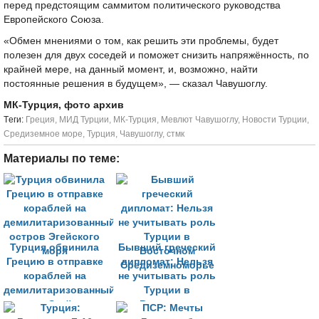
перед предстоящим саммитом политического руководства
Европейского Союза.
«Обмен мнениями о том, как решить эти проблемы, будет
полезен для двух соседей и поможет снизить напряжённость, по
крайней мере, на данный момент, и, возможно, найти
постоянные решения в будущем», — сказал Чавушоглу.
МК-Турция, фото архив
Tеги:
Греция
,
МИД Турции
,
МК-Турция
,
Мевлют Чавушоглу
,
Новости Турции
,
Средиземное море
,
Турция
,
Чавушоглу
,
стмк
Материалы по теме:
Турция обвинила
Бывший греческий
Грецию в отправке
дипломат: Нельзя
кораблей на
не учитывать роль
демилитаризованный
Турции в
остров Эгейского
Восточном
моря
Средиземноморье