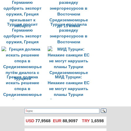
Грецией и Турцией
Турция просит
Турция продлила
Германию
разведку
одобрить экспорт
энергоресурсов в
оружия, Греция
Восточном
призывает к
Средиземноморье
эмбарго
до 15 июня
Греция должна
МИД Турции:
искать решение
Никакие санкции ЕС
спора в
не могут нарушить
Средиземноморье
планы Турции
путём диалога с
Средиземноморье
Турцией
USD
77,9568
EUR
88,9097
TRY
1,6598