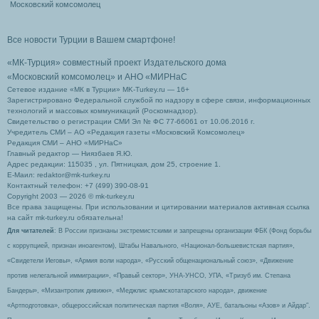
Московский комсомолец
Все новости Турции в Вашем смартфоне!
«МК-Турция» совместный проект Издательского дома
«Московский комсомолец»
и АНО «МИРНаС
Сетевое издание «МК в Турции» MK-Turkey.ru — 16+
Зарегистрировано Федеральной службой по надзору в сфере связи, информационных
технологий и массовых коммуникаций (Роскомнадзор).
Свидетельство о регистрации СМИ Эл № ФС 77-66061 от 10.06.2016 г.
Учредитель СМИ – АО «Редакция газеты «Московский Комсомолец»
Редакция СМИ – АНО «МИРНаС»
Главный редактор — Ниязбаев Я.Ю.
Адрес редакции: 115035 , ул. Пятницкая, дом 25, строение 1.
Е-Маил: redaktor@mk-turkey.ru
Контактный телефон: +7 (499) 390-08-91
Copyright 2003 — 2026 © mk-turkey.ru
Все права защищены. При использовании и цитировании материалов активная ссылка
на сайт mk-turkey.ru обязательна!
Для читателей
: В России признаны экстремистскими и запрещены организации ФБК (Фонд борьбы
с коррупцией, признан иноагентом), Штабы Навального, «Национал-большевистская партия»,
«Свидетели Иеговы», «Армия воли народа», «Русский общенациональный союз», «Движение
против нелегальной иммиграции», «Правый сектор», УНА-УНСО, УПА, «Тризуб им. Степана
Бандеры», «Мизантропик дивижн», «Меджлис крымскотатарского народа», движение
«Артподготовка», общероссийская политическая партия «Воля», АУЕ, батальоны «Азов» и Айдар″.