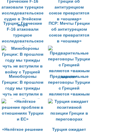
Турция: Греческие
ПСР: Мечты Греции
F-16 атаковали
об антитурецком
турецкое
союзе превратятся
исследовательское
в «кошмар»
судно в Эгейском
море
Минобороны
Предварительные
Греции: В прошлом
переговоры Турции
году мы трижды
с Грецией
чуть не вступили в
являются «важным
войну с Турцией
шагом»
«Нелёгкое решение
Турция ожидает