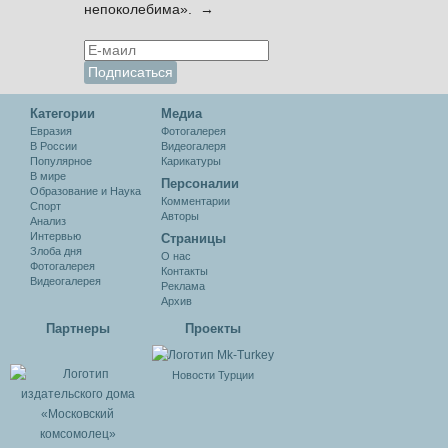
непоколебима». →
Категории
Медиа
Евразия
Фотогалерея
В России
Видеогалеря
Популярное
Карикатуры
В мире
Персоналии
Образование и Наука
Комментарии
Спорт
Авторы
Анализ
Интервью
Cтраницы
Злоба дня
О нас
Фотогалерея
Контакты
Видеогалерея
Реклама
Архив
Партнеры
Проекты
Новости Турции