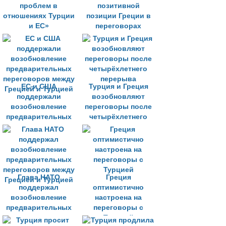
проблем в
позитивной
отношениях Турции
позиции Греции в
и ЕС»
переговорах
ЕС и США
Турция и Греция
поддержали
возобновляют
возобновление
переговоры после
предварительных
четырёхлетнего
переговоров между
перерыва
Грецией и Турцией
Глава НАТО
Греция
поддержал
оптимистично
возобновление
настроена на
предварительных
переговоры с
переговоров между
Турцией