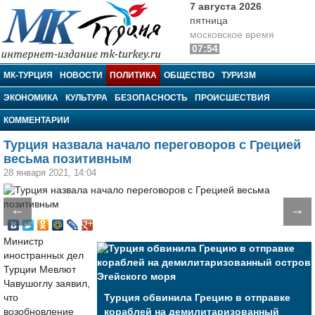
7 августа 2026
пятница
московское время
07:54
МК-Турция
МК-ТУРЦИЯ
НОВОСТИ
ПОЛИТИКА
ОБЩЕСТВО
ТУРИЗМ
ЭКОНОМИКА
КУЛЬТУРА
БЕЗОПАСНОСТЬ
ПРОИСШЕСТВИЯ
КОММЕНТАРИИ
Турция назвала начало переговоров с Грецией
весьма позитивным
28 января 2021, 14:04
←
→
Министр
иностранных дел
Турции Мевлют
Чавушоглу заявил,
что
Турция обвинила Грецию в отправке
возобновление
кораблей на демилитаризованный