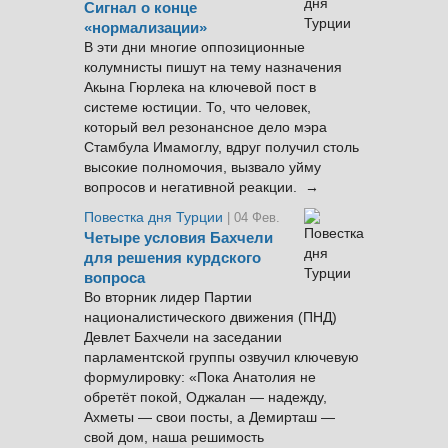
Сигнал о конце
«нормализации»
В эти дни многие оппозиционные
колумнисты пишут на тему назначения
Акына Гюрлека на ключевой пост в
системе юстиции. То, что человек,
который вел резонансное дело мэра
Стамбула Имамоглу, вдруг получил столь
высокие полномочия, вызвало уйму
вопросов и негативной реакции. →
Повестка дня Турции
| 04 Фев.
Четыре условия Бахчели
для решения курдского
вопроса
Во вторник лидер Партии
националистического движения (ПНД)
Девлет Бахчели на заседании
парламентской группы озвучил ключевую
формулировку: «Пока Анатолия не
обретёт покой, Оджалан — надежду,
Ахметы — свои посты, а Демирташ —
свой дом, наша решимость