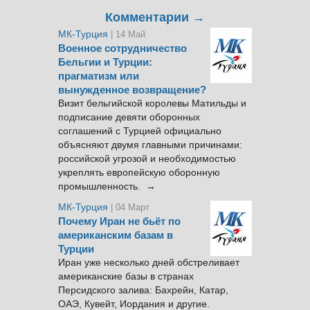
Комментарии →
МК-Турция
| 14 Май
Военное сотрудничество
Бельгии и Турции:
прагматизм или
вынужденное возвращение?
Визит бельгийской королевы Матильды и
подписание девяти оборонных
соглашений с Турцией официально
объясняют двумя главными причинами:
российской угрозой и необходимостью
укреплять европейскую оборонную
промышленность. →
МК-Турция
| 04 Март
Почему Иран не бьёт по
американским базам в
Турции
Иран уже несколько дней обстреливает
американские базы в странах
Персидского залива: Бахрейн, Катар,
ОАЭ, Кувейт, Иордания и другие.