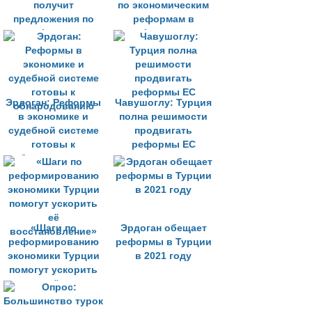
получит
по экономическим
предложения по
реформам в
реформам
феврале
Эрдоган: Реформы
Чавушоглу: Турция
в экономике и
полна решимости
судебной системе
продвигать
готовы к
реформы ЕС
обнародованию
«Шаги по
Эрдоган обещает
реформированию
реформы в Турции
экономики Турции
в 2021 году
помогут ускорить
её
восстановление»