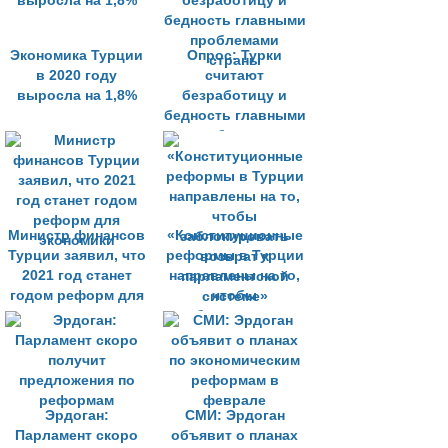
Экономика Турции
Опрос: Турки
в 2020 году
считают
выросла на 1,8%
безработицу и
бедность главными
проблемами
страны
Министр финансов
«Конституционные
Турции заявил, что
реформы в Турции
2021 год станет
направлены на то,
годом реформ для
чтобы
экономики
заблокировать
возврат к
парламентской
системе»
Эрдоган:
СМИ: Эрдоган
Парламент скоро
объявит о планах