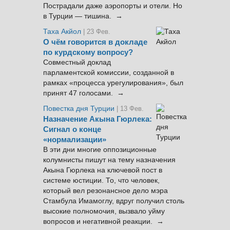
Пострадали даже аэропорты и отели. Но
в Турции — тишина. →
Таха Акйол
| 23 Фев.
О чём говорится в докладе
по курдскому вопросу?
Совместный доклад
парламентской комиссии, созданной в
рамках «процесса урегулирования», был
принят 47 голосами. →
Повестка дня Турции
| 13 Фев.
Назначение Акына Гюрлека:
Сигнал о конце
«нормализации»
В эти дни многие оппозиционные
колумнисты пишут на тему назначения
Акына Гюрлека на ключевой пост в
системе юстиции. То, что человек,
который вел резонансное дело мэра
Стамбула Имамоглу, вдруг получил столь
высокие полномочия, вызвало уйму
вопросов и негативной реакции. →