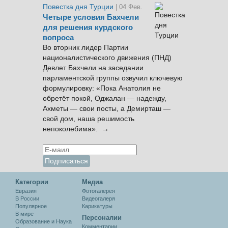
Повестка дня Турции
| 04 Фев.
Четыре условия Бахчели
для решения курдского
вопроса
Во вторник лидер Партии
националистического движения (ПНД)
Девлет Бахчели на заседании
парламентской группы озвучил ключевую
формулировку: «Пока Анатолия не
обретёт покой, Оджалан — надежду,
Ахметы — свои посты, а Демирташ —
свой дом, наша решимость
непоколебима». →
Категории
Медиа
Евразия
Фотогалерея
В России
Видеогалеря
Популярное
Карикатуры
В мире
Персоналии
Образование и Наука
Комментарии