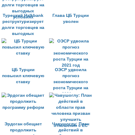
Турецкий Halkbank
Глава ЦБ Турции
реструктуризирует
уволен
долги торговцев на
выгодных
условиях
ЦБ Турции
ОЭСР удвоила
повысил ключевую
прогноз
ставку
экономического
роста Турции на
2021 год
Эрдоган обещает
Чавушоглу: План
продолжить
действий в