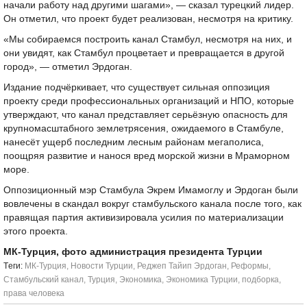
начали работу над другими шагами», — сказал турецкий лидер.
Он отметил, что проект будет реализован, несмотря на критику.
«Мы собираемся построить канал Стамбул, несмотря на них, и
они увидят, как Стамбул процветает и превращается в другой
город», — отметил Эрдоган.
Издание подчёркивает, что существует сильная оппозиция
проекту среди профессиональных организаций и НПО, которые
утверждают, что канал представляет серьёзную опасность для
крупномасштабного землетрясения, ожидаемого в Стамбуле,
нанесёт ущерб последним лесным районам мегаполиса,
поощряя развитие и нанося вред морской жизни в Мраморном
море.
Оппозиционный мэр Стамбула Экрем Имамоглу и Эрдоган были
вовлечены в скандал вокруг стамбульского канала после того, как
правящая партия активизировала усилия по материализации
этого проекта.
МК-Турция, фото администрация президента Турции
Tеги:
МК-Турция
,
Новости Турции
,
Реджеп Тайип Эрдоган
,
Реформы
,
Стамбульский канал
,
Турция
,
Экономика
,
Экономика Турции
,
подборка
,
права человека