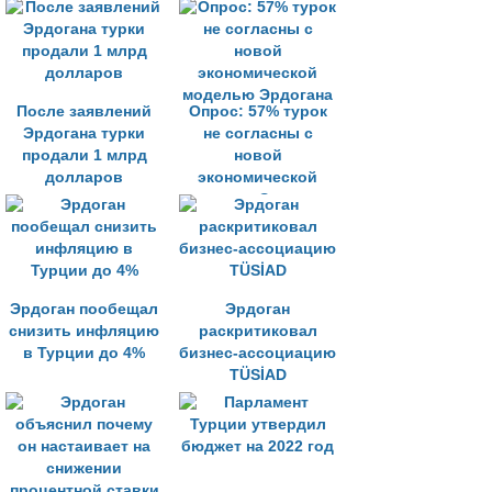
ПСР по
политику Эрдогана
экономическим
причинам»
После заявлений
Опрос: 57% турок
Эрдогана турки
не согласны с
продали 1 млрд
новой
долларов
экономической
моделью Эрдогана
Эрдоган пообещал
Эрдоган
снизить инфляцию
раскритиковал
в Турции до 4%
бизнес-ассоциацию
TÜSİAD