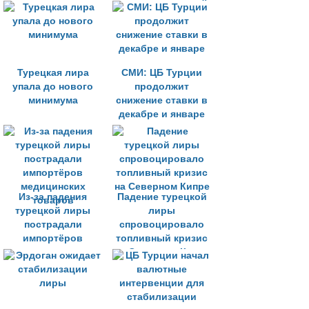
валютном рынке
текущих операций
Турецкая лира
СМИ: ЦБ Турции
упала до нового
продолжит
минимума
снижение ставки в
декабре и январе
Из-за падения
Падение турецкой
турецкой лиры
лиры
пострадали
спровоцировало
импортёров
топливный кризис
медицинских
на Северном Кипре
товаров