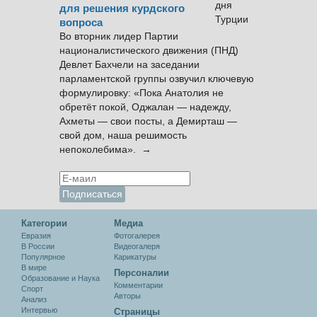
для решения курдского
вопроса
Во вторник лидер Партии
националистического движения (ПНД)
Девлет Бахчели на заседании
парламентской группы озвучил ключевую
формулировку: «Пока Анатолия не
обретёт покой, Оджалан — надежду,
Ахметы — свои посты, а Демирташ —
свой дом, наша решимость
непоколебима». →
Категории
Медиа
Евразия
Фотогалерея
В России
Видеогалеря
Популярное
Карикатуры
В мире
Персоналии
Образование и Наука
Комментарии
Спорт
Авторы
Анализ
Интервью
Cтраницы