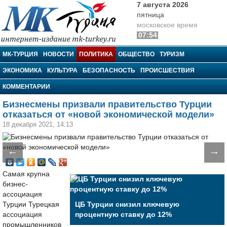
7 августа 2026
пятница
московское время
07:54
МК-Турция
МК-ТУРЦИЯ
НОВОСТИ
ПОЛИТИКА
ОБЩЕСТВО
ТУРИЗМ
ЭКОНОМИКА
КУЛЬТУРА
БЕЗОПАСНОСТЬ
ПРОИСШЕСТВИЯ
КОММЕНТАРИИ
Бизнесмены призвали правительство Турции
отказаться от «новой экономической модели»
18 декабря 2021, 14:13
←
→
Самая крупна
бизнес-
ассоциация
Турции Турецкая
ЦБ Турции снизил ключевую
ассоциация
процентную ставку до 12%
промышленников