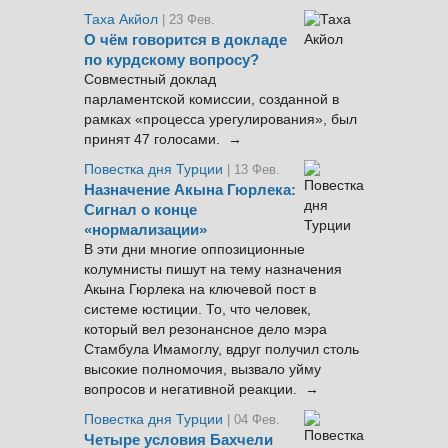
Таха Акйол
| 23 Фев.
О чём говорится в докладе
по курдскому вопросу?
Совместный доклад
парламентской комиссии, созданной в
рамках «процесса урегулирования», был
принят 47 голосами. →
Повестка дня Турции
| 13 Фев.
Назначение Акына Гюрлека:
Сигнал о конце
«нормализации»
В эти дни многие оппозиционные
колумнисты пишут на тему назначения
Акына Гюрлека на ключевой пост в
системе юстиции. То, что человек,
который вел резонансное дело мэра
Стамбула Имамоглу, вдруг получил столь
высокие полномочия, вызвало уйму
вопросов и негативной реакции. →
Повестка дня Турции
| 04 Фев.
Четыре условия Бахчели