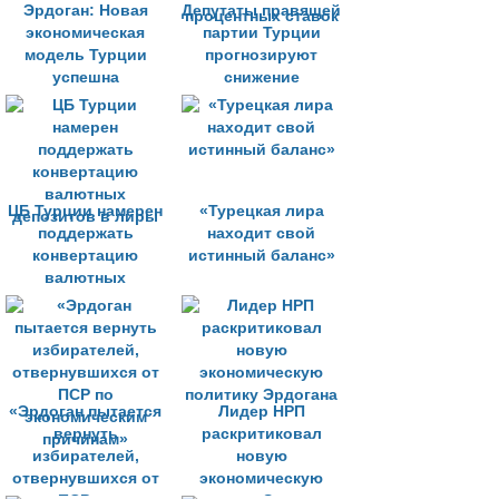
Эрдоган: Новая
Депутаты правящей
экономическая
партии Турции
модель Турции
прогнозируют
успешна
снижение
процентных ставок
ЦБ Турции намерен
«Турецкая лира
поддержать
находит свой
конвертацию
истинный баланс»
валютных
депозитов в лиры
«Эрдоган пытается
Лидер НРП
вернуть
раскритиковал
избирателей,
новую
отвернувшихся от
экономическую