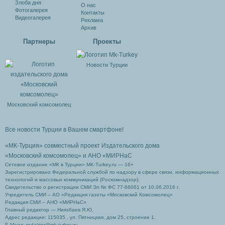
Злоба дня
О нас
Фотогалерея
Контакты
Видеогалерея
Реклама
Архив
Партнеры
Проекты
Новости Турции
Московский комсомолец
Все новости Турции в Вашем смартфоне!
«МК-Турция» совместный проект Издательского дома
«Московский комсомолец»
и АНО «МИРНаС
Сетевое издание «МК в Турции» MK-Turkey.ru — 16+
Зарегистрировано Федеральной службой по надзору в сфере связи, информационных
технологий и массовых коммуникаций (Роскомнадзор).
Свидетельство о регистрации СМИ Эл № ФС 77-66061 от 10.06.2016 г.
Учредитель СМИ – АО «Редакция газеты «Московский Комсомолец»
Редакция СМИ – АНО «МИРНаС»
Главный редактор — Ниязбаев Я.Ю.
Адрес редакции: 115035 , ул. Пятницкая, дом 25, строение 1.
Е-Маил: redaktor@mk-turkey.ru