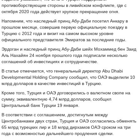
противоборствующие стороны в ливийском конфликте, где с
октября 2020 года действует хрупкое прекращение огня.
Напомним, что наследный принц Абу-Даби посетил Анкару в
прошлом месяце, совершив первую официальную поездку в
Турцию с 2012 года и визит на самом высоком уровне
официального представителя Эмиратов за последние годы.
Эрдоган и наследный принц Абу-Даби шейх Мохаммед бен Заид
Аль Нахайян 24 ноября прошлого года подписали несколько
соглашений об инвестициях и сотрудничестве.
В статье отмечается, что генеральный директор Abu Dhabi
Developmental Holding Company сообщил, что ОАЭ выделили 10
млрд долларов в качестве инвестиций в Турцию.
Кроме того, Турция и ОАЭ договорились о валютном свопе на
сумму, эквивалентную 4,74 млрд долларов, сообщил
Центральный банк Турции 19 января.
В соответствии с соглашением, достигнутым между
Центробанками двух стран, Турция и ОАЭ согласились обменять
65 млрд турецких лир и 18 млрд дирхамов ОАЭ сроком на три
года с возможностью дальнейшего продления сделки.