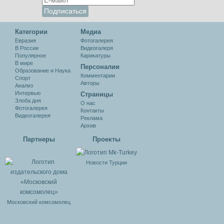
Категории
Медиа
Евразия
Фотогалерея
В России
Видеогалеря
Популярное
Карикатуры
В мире
Персоналии
Образование и Наука
Комментарии
Спорт
Авторы
Анализ
Интервью
Cтраницы
Злоба дня
О нас
Фотогалерея
Контакты
Видеогалерея
Реклама
Архив
Партнеры
Проекты
Новости Турции
Московский комсомолец