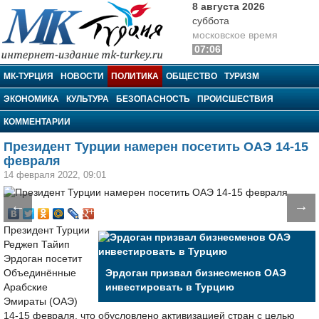
8 августа 2026
суббота
московское время
07:06
МК-Турция
МК-ТУРЦИЯ
НОВОСТИ
ПОЛИТИКА
ОБЩЕСТВО
ТУРИЗМ
ЭКОНОМИКА
КУЛЬТУРА
БЕЗОПАСНОСТЬ
ПРОИСШЕСТВИЯ
КОММЕНТАРИИ
Президент Турции намерен посетить ОАЭ 14-15
февраля
14 февраля 2022, 09:01
←
→
Президент Турции
Реджеп Тайип
Эрдоган посетит
Объединённые
Эрдоган призвал бизнесменов ОАЭ
Арабские
инвестировать в Турцию
Эмираты (ОАЭ)
14-15 февраля, что обусловлено активизацией стран с целью