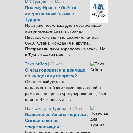
МК-Турция
| 04 Март
Почему Иран не бьёт по
американским базам в
Турции
Иран уже несколько дней обстреливает
американские базы в странах
Персидского залива: Бахрейн, Катар,
ОАЭ, Кувейт, Иордания и другие.
Пострадали даже аэропорты и отели. Но
в Турции — тишина. →
Таха Акйол
| 23 Фев.
О чём говорится в докладе
по курдскому вопросу?
Совместный доклад
парламентской комиссии, созданной в
рамках «процесса урегулирования», был
принят 47 голосами. →
Повестка дня Турции
| 13 Фев.
Назначение Акына Гюрлека:
Сигнал о конце
«нормализации»
В эти дни многие оппозиционные