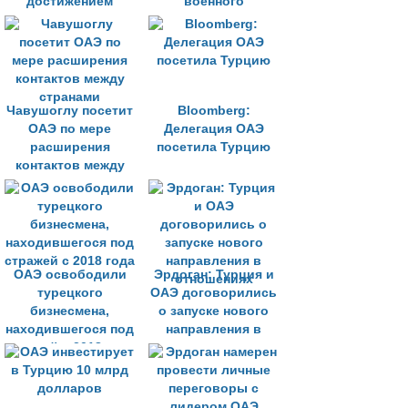
достижением
военного
регионального
сотрудничества
мира
Чавушоглу посетит
Bloomberg:
ОАЭ по мере
Делегация ОАЭ
расширения
посетила Турцию
контактов между
странами
ОАЭ освободили
Эрдоган: Турция и
турецкого
ОАЭ договорились
бизнесмена,
о запуске нового
находившегося под
направления в
стражей с 2018 года
отношениях