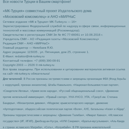
Все новости Турции в Вашем смартфоне!
«МК-Турция» совместный проект Издательского дома
«Московский комсомолец»
и АНО «МИРНаС
Сетевое издание «МК в Турции» MK-Turkey.ru — 16+
Зарегистрировано Федеральной службой по надзору в сфере связи, информационных
технологий и массовых коммуникаций (Роскомнадзор).
Свидетельство о регистрации СМИ Эл № ФС 77-66061 от 10.06.2016 г.
Учредитель СМИ – АО «Редакция газеты «Московский Комсомолец»
Редакция СМИ – АНО «МИРНаС»
Главный редактор — Ниязбаев Я.Ю.
Адрес редакции: 115035 , ул. Пятницкая, дом 25, строение 1.
Е-Маил: redaktor@mk-turkey.ru
Контактный телефон: +7 (499) 390-08-91
Copyright 2003 — 2026 © mk-turkey.ru
Все права защищены. При использовании и цитировании материалов активная ссылка
на сайт mk-turkey.ru обязательна!
Для читателей
: В России признаны экстремистскими и запрещены организации ФБК (Фонд борьбы
с коррупцией, признан иноагентом), Штабы Навального, «Национал-большевистская партия»,
«Свидетели Иеговы», «Армия воли народа», «Русский общенациональный союз», «Движение
против нелегальной иммиграции», «Правый сектор», УНА-УНСО, УПА, «Тризуб им. Степана
Бандеры», «Мизантропик дивижн», «Меджлис крымскотатарского народа», движение
«Артподготовка», общероссийская политическая партия «Воля», АУЕ, батальоны «Азов» и Айдар″.
Признаны террористическими и запрещены: «Движение Талибан», «Имарат Кавказ», «Исламское
государство» (ИГ, ИГИЛ), Джебхад-ан-Нусра, «АУМ Синрике», «Братья-мусульмане», «Аль-Каида
в странах исламского Магриба», «Сеть», «Колумбайн». В РФ признана нежелательной