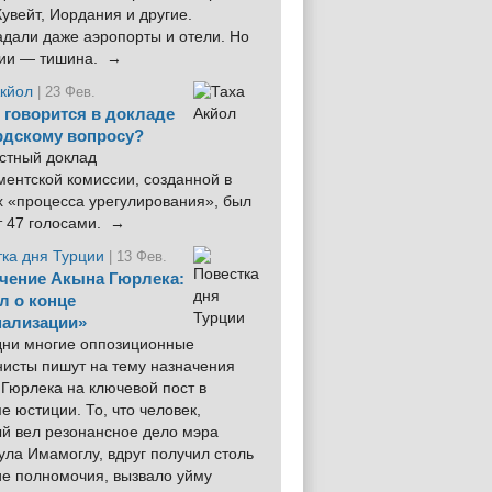
увейт, Иордания и другие.
дали даже аэропорты и отели. Но
ции — тишина. →
Акйол
| 23 Фев.
 говорится в докладе
рдскому вопросу?
стный доклад
ентской комиссии, созданной в
х «процесса урегулирования», был
т 47 голосами. →
тка дня Турции
| 13 Фев.
чение Акына Гюрлека:
л о конце
ализации»
 дни многие оппозиционные
нисты пишут на тему назначения
Гюрлека на ключевой пост в
е юстиции. То, что человек,
ый вел резонансное дело мэра
ла Имамоглу, вдруг получил столь
ие полномочия, вызвало уйму