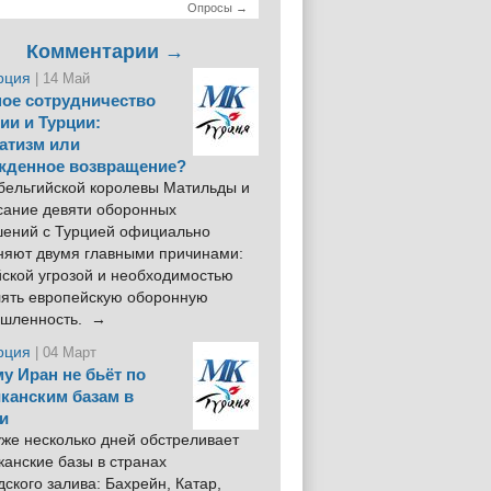
Опросы →
Комментарии →
рция
| 14 Май
ое сотрудничество
ии и Турции:
атизм или
жденное возвращение?
 бельгийской королевы Матильды и
сание девяти оборонных
шений с Турцией официально
няют двумя главными причинами:
йской угрозой и необходимостью
лять европейскую оборонную
шленность. →
рция
| 04 Март
у Иран не бьёт по
канским базам в
и
же несколько дней обстреливает
анские базы в странах
ского залива: Бахрейн, Катар,