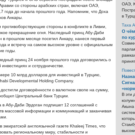
ОАЭ, К
Аравии со стороны арабских стран, включая ОАЭ,
Постра
7 года до начала прошлого года. Напомним, что Доха
в Тур
ков Анкары.
Таха 
и противоборствующие стороны в конфликте в Ливии,
О чём
рупкое прекращение огня. Наследный принц Абу-Даби
по ку
 в прошлом месяце посетил Анкару, нанеся первый
Совме
года и встречу на самом высоком уровне с официальным
парлам
ие годы.
рамка
следный принц 24 ноября прошлого года договорились о
приня
 инвестициях и сотрудничестве.
Повес
ере 10 млрд долларов для инвестиций в Турцию,
Назна
abi Developmental Holding Company.
Сигна
«норм
 достигли договорённости о валютном свопе на сумму,
В эти
сообщил Центральный банк Турции.
колум
та в Абу-Даби Эрдоган подпишет 12 соглашений с
Акына 
ств массовой информации и коммуникаций и заканчивая
систем
ами.
котор
Стамбу
в эмиратской англоязычной газете Khaleej Times, что
высок
вовать региональному миру, стабильности и