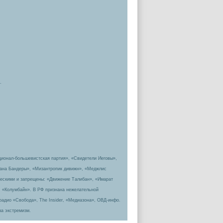
.
ционал-большевистская партия», «Свидетели Иеговы»,
пана Бандеры», «Мизантропик дивижн», «Меджлис
ическими и запрещены: «Движение Талибан», «Имарат
, «Колумбайн». В РФ признана нежелательной
радио «Свобода», The Insider, «Медиазона», ОВД-инфо.
за экстремизм.