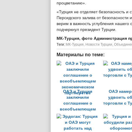
процветанию».
«Турция не отделяет безопасность и 
Персидского залива от безопасности 
верим в важность углубления нашего 
подчеркнул президент Турции.
МК-Турция, фото Администрация п
Tеги:
МК-Турция
,
Новости Турции
,
Объедине
Материалы по теме:
ОАЭ и Турция
ОАЭ намер
заключили
удвоить о
соглашение о
торговли с Т
всеобъемлющем
экономическом
партнерстве