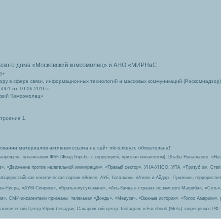
ьского дома
«Московский комсомолец»
и АНО «МИРНаС
6+
ру в сфере связи, информационных технологий и массовых коммуникаций (Роскомнадзор)
061 от 10.06.2016 г.
ский Комсомолец»
строение 1.
вании материалов активная ссылка на сайт mk-turkey.ru обязательна!
запрещены организации ФБК (Фонд борьбы с коррупцией, признан иноагентом), Штабы Навального, «На
з», «Движение против нелегальной иммиграции», «Правый сектор», УНА-УНСО, УПА, «Тризуб им. Сте
 общероссийская политическая партия «Воля», АУЕ, батальоны «Азов» и Айдар″. Признаны террорист
-ан-Нусра, «АУМ Синрике», «Братья-мусульмане», «Аль-Каида в странах исламского Магриба», «Сеть»
а». СМИ-иноагентами признаны: телеканал «Дождь», «Медуза», «Важные истории», «Голос Америки», 
алитический Центр Юрия Левады», Сахаровский центр. Instagram и Facebook (Metа) запрещены в РФ 