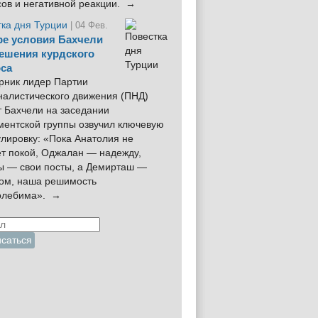
сов и негативной реакции. →
тка дня Турции
| 04 Фев.
е условия Бахчели
ешения курдского
са
рник лидер Партии
налистического движения (ПНД)
 Бахчели на заседании
ментской группы озвучил ключевую
лировку: «Пока Анатолия не
ёт покой, Оджалан — надежду,
ы — свои посты, а Демирташ —
дом, наша решимость
олебима». →