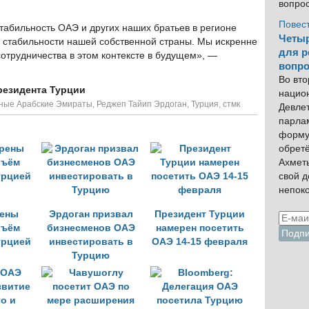
вопро
Повес
стабильность ОАЭ и других наших братьев в регионе
Четыр
и стабильности нашей собственной страны. Мы искренне
для р
сотрудничества в этом контексте в будущем», —
вопро
Во вто
резидента Турции
нацио
ные Арабские Эмираты
,
Реджеп Тайип Эрдоган
,
Турция
,
стмк
Девлет
парла
форму
обрет
Ахмет
свой 
непок
ены
Эрдоган призвал
Президент Турции
бъём
бизнесменов ОАЭ
намерен посетить
урцией
инвестировать в
ОАЭ 14-15 февраля
Турцию