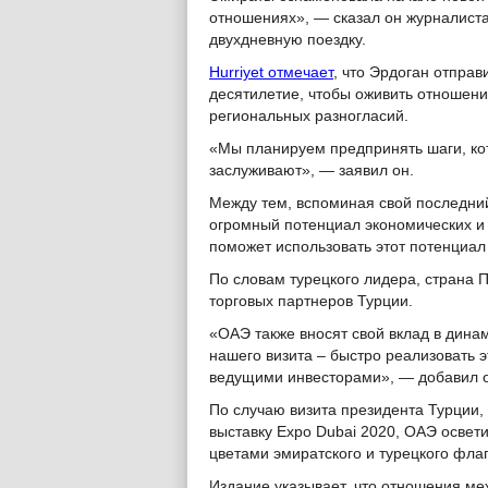
отношениях», — сказал он журналист
двухдневную поездку.
Hurriyet отмечает
, что Эрдоган отпра
десятилетие, чтобы оживить отношен
региональных разногласий.
«Мы планируем предпринять шаги, кот
заслуживают», — заявил он.
Между тем, вспоминая свой последний
огромный потенциал экономических и т
поможет использовать этот потенциал
По словам турецкого лидера, страна 
торговых партнеров Турции.
«ОАЭ также вносят свой вклад в дина
нашего визита – быстро реализовать э
ведущими инвесторами», — добавил о
По случаю визита президента Турции,
выставку Expo Dubai 2020, ОАЭ осве
цветами эмиратского и турецкого флаг
Издание указывает, что отношения ме