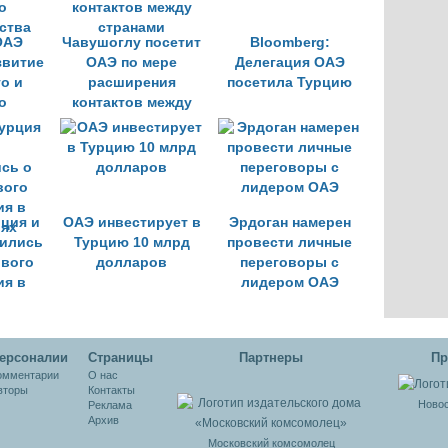
ОАЭ
Чавушоглу посетит
Bloomberg:
звитие
ОАЭ по мере
Делегация ОАЭ
о и
расширения
посетила Турцию
о
контактов между
ства
странами
рция и
ОАЭ инвестирует в
Эрдоган намерен
ились
Турцию 10 млрд
провести личные
ового
долларов
переговоры с
ия в
лидером ОАЭ
ях
ерсоналии
Cтраницы
Партнеры
Пр
омментарии
О нас
вторы
Контакты
Новос
Реклама
Архив
Московский комсомолец