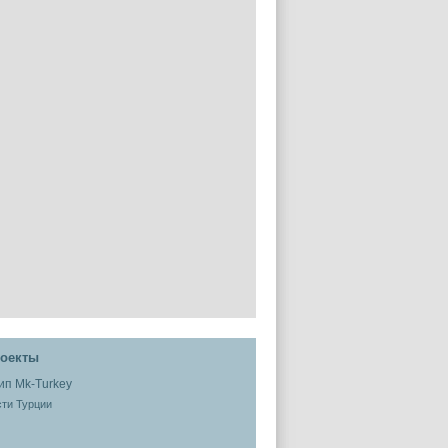
оекты
ти Турции