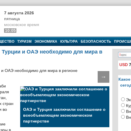
7 августа 2026
пятница
московское время
10:05
ЩЕСТВО
ТУРИЗМ
ЭКОНОМИКА
КУЛЬТУРА
БЕЗОПАСНОСТЬ
ПРОИСШ
й Турции и ОАЭ необходимо для мира в
USD
7
→
Какое
сего
аби
враля
ган,
Эк
х стран
Ку
и во
ОАЭ и Турция заключили соглашение о
Вн
всеобъемлющем экономическом
Вн
партнерстве
кие
эры в