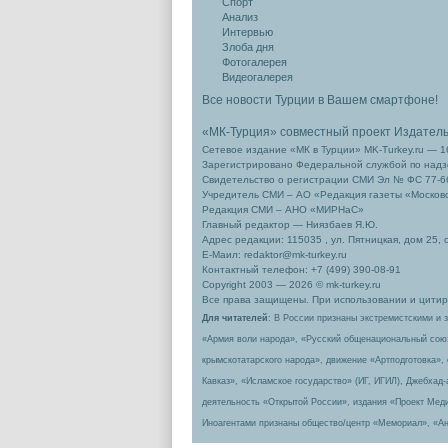
Спорт
Анализ
Интервью
Злоба дня
Фотогалерея
Видеогалерея
Все новости Турции в Вашем смартфоне!
«МК-Турция» совместный проект Издател
Сетевое издание «МК в Турции» MK-Turkey.ru — 1
Зарегистрировано Федеральной службой по надзо
Свидетельство о регистрации СМИ Эл № ФС 77-66
Учредитель СМИ – АО «Редакция газеты «Москов
Редакция СМИ – АНО «МИРНаС»
Главный редактор — Ниязбаев Я.Ю.
Адрес редакции: 115035 , ул. Пятницкая, дом 25, 
Е-Маил: redaktor@mk-turkey.ru
Контактный телефон: +7 (499) 390-08-91
Copyright 2003 — 2026 © mk-turkey.ru
Все права защищены. При использовании и цитиро
Для читателей
: В России признаны экстремистскими и 
«Армия воли народа», «Русский общенациональный сою
крымскотатарского народа», движение «Артподготовка»,
Кавказ», «Исламское государство» (ИГ, ИГИЛ), Джебхад
деятельность «Открытой России», издания «Проект Меди
Иноагентами признаны общество/центр «Мемориал», «Ан