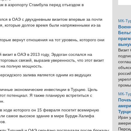
ам в аэропорту Стамбула перед отъездом в
вился в ОАЭ с двухдневным визитом впервые за почти
МК-Ту
ия, которые долгое время были напряженными из-за
Военн
Бельг
прагм
орые вернут отношения на тот уровень, которого они
выну
Визит
 визит в ОАЭ в 2013 году, Эрдоган сослался на
подпи
орговых связей, выразив уверенность, что этот визит
согла
 на полную мощность.
объяс
росси
Персидского залива является одним из ведущих
укреп
промы
мичные экономические инвестиции в Турцию. Цель
МК-Ту
тот потенциал. Я также планирую встретиться с
Почем
н.
амери
 в ходе которого он 15 февраля посетит всемирную
Турци
тили самое высокое здание в мире Бурдж-Халифа
Иран у
ов.
америк
Персид
жду Турцией и ОАЭ серьёзно пострадали после блокады