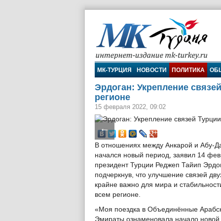
МК-Турция
МК-ТУРЦИЯ
НОВОСТИ
ПОЛИТИКА
ОБ
Эрдоган: Укрепление связе
регионе
15 февраля 2022, 09:02
←
В отношениях между Анкарой и Абу-Д
начался новый период, заявил 14 фе
президент Турции Реджеп Тайип Эрдо
подчеркнув, что улучшение связей дву
крайне важно для мира и стабильност
всем регионе.
«Моя поездка в Объединённые Арабс
Эмираты ознаменовала начало новой 