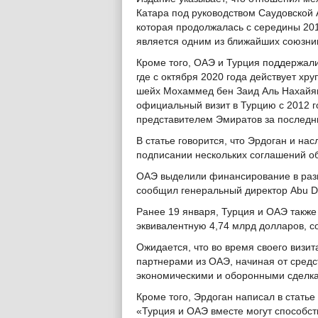
Катара под руководством Саудовской 
которая продолжалась с середины 201
является одним из ближайших союзни
Кроме того, ОАЭ и Турция поддержал
где с октября 2020 года действует х
шейх Мохаммед бен Заид Аль Нахайян
официальный визит в Турцию с 2012 
представителем Эмиратов за последн
В статье говорится, что Эрдоган и на
подписании нескольких соглашений об
ОАЭ выделили финансирование в разм
сообщил генеральный директор Abu Dh
Ранее 19 января, Турция и ОАЭ также
эквивалентную 4,74 млрд долларов, 
Ожидается, что во время своего визи
партнерами из ОАЭ, начиная от сред
экономическими и оборонными сделк
Кроме того, Эрдоган написал в статье 
«Турция и ОАЭ вместе могут способст