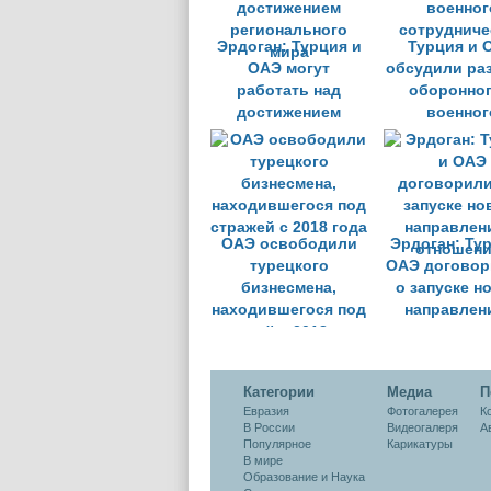
Эрдоган: Турция и
Турция и 
ОАЭ могут
обсудили ра
работать над
оборонног
достижением
военног
регионального
сотрудниче
мира
ОАЭ освободили
Эрдоган: Ту
турецкого
ОАЭ договор
бизнесмена,
о запуске н
находившегося под
направлен
стражей с 2018 года
отношени
Категории
Медиа
П
Евразия
Фотогалерея
К
В России
Видеогалеря
А
Популярное
Карикатуры
В мире
Образование и Наука