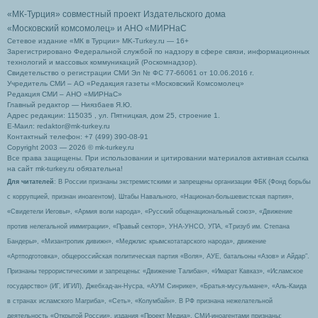
«МК-Турция» совместный проект Издательского дома
«Московский комсомолец»
и АНО «МИРНаС
Сетевое издание «МК в Турции» MK-Turkey.ru — 16+
Зарегистрировано Федеральной службой по надзору в сфере связи, информационных
технологий и массовых коммуникаций (Роскомнадзор).
Свидетельство о регистрации СМИ Эл № ФС 77-66061 от 10.06.2016 г.
Учредитель СМИ – АО «Редакция газеты «Московский Комсомолец»
Редакция СМИ – АНО «МИРНаС»
Главный редактор — Ниязбаев Я.Ю.
Адрес редакции: 115035 , ул. Пятницкая, дом 25, строение 1.
Е-Маил: redaktor@mk-turkey.ru
Контактный телефон: +7 (499) 390-08-91
Copyright 2003 — 2026 © mk-turkey.ru
Все права защищены. При использовании и цитировании материалов активная ссылка
на сайт mk-turkey.ru обязательна!
Для читателей
: В России признаны экстремистскими и запрещены организации ФБК (Фонд борьбы
с коррупцией, признан иноагентом), Штабы Навального, «Национал-большевистская партия»,
«Свидетели Иеговы», «Армия воли народа», «Русский общенациональный союз», «Движение
против нелегальной иммиграции», «Правый сектор», УНА-УНСО, УПА, «Тризуб им. Степана
Бандеры», «Мизантропик дивижн», «Меджлис крымскотатарского народа», движение
«Артподготовка», общероссийская политическая партия «Воля», АУЕ, батальоны «Азов» и Айдар″.
Признаны террористическими и запрещены: «Движение Талибан», «Имарат Кавказ», «Исламское
государство» (ИГ, ИГИЛ), Джебхад-ан-Нусра, «АУМ Синрике», «Братья-мусульмане», «Аль-Каида
в странах исламского Магриба», «Сеть», «Колумбайн». В РФ признана нежелательной
деятельность «Открытой России», издания «Проект Медиа». СМИ-иноагентами признаны: