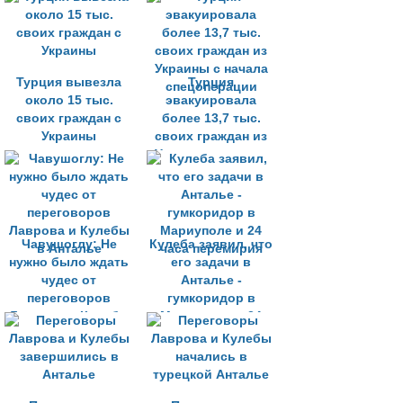
регионе
Турция вывезла
Турция
около 15 тыс.
эвакуировала
своих граждан с
более 13,7 тыс.
Украины
своих граждан из
Украины с начала
спецоперации
Чавушоглу: Не
Кулеба заявил, что
нужно было ждать
его задачи в
чудес от
Анталье -
переговоров
гумкоридор в
Лаврова и Кулебы
Мариуполе и 24
в Анталье
часа перемирия