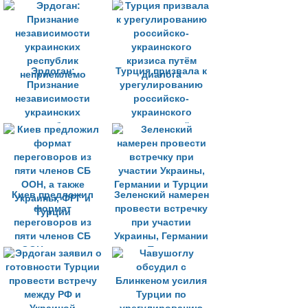
решения ситуации
на Украине
Эрдоган:
Турция призвала к
Признание
урегулированию
независимости
российско-
украинских
украинского
республик
кризиса путём
неприемлемо
диалога
Киев предложил
Зеленский намерен
формат
провести встречку
переговоров из
при участии
пяти членов СБ
Украины, Германии
ООН, а также
и Турции
Украины, ФРГ и
Турции