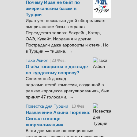
Почему Иран не бьёт по
американским базам в
Турции
Иран уже несколько дней обстреливает
американские базы в странах
Персидского залива: Бахрейн, Катар,
ОАЭ, Кувейт, Иордания и другие.
Пострадали даже аэропорты и отели. Но
в Турции — тишина. →
Таха Акйол
| 23 Фев.
О чём говорится в докладе
по курдскому вопросу?
Совместный доклад
парламентской комиссии, созданной в
рамках «процесса урегулирования», был
принят 47 голосами. →
Повестка дня Турции
| 13 Фев.
Назначение Акына Гюрлека:
Сигнал о конце
«нормализации»
В эти дни многие оппозиционные
колумнисты пишут на тему назначения