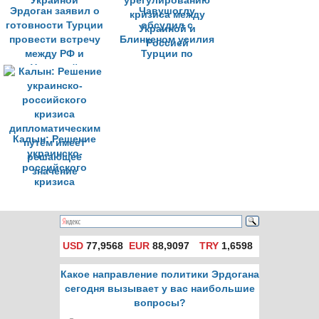
Эрдоган заявил о
Чавушоглу
готовности Турции
обсудил с
провести встречу
Блинкеном усилия
между РФ и
Турции по
Украиной
урегулированию
кризиса между
Украиной и
Россией
Калын: Решение
украинско-
российского
кризиса
дипломатическим
путём имеет
решающее
значение
USD
77,9568
EUR
88,9097
TRY
1,6598
Какое направление политики Эрдогана
сегодня вызывает у вас наибольшие
вопросы?