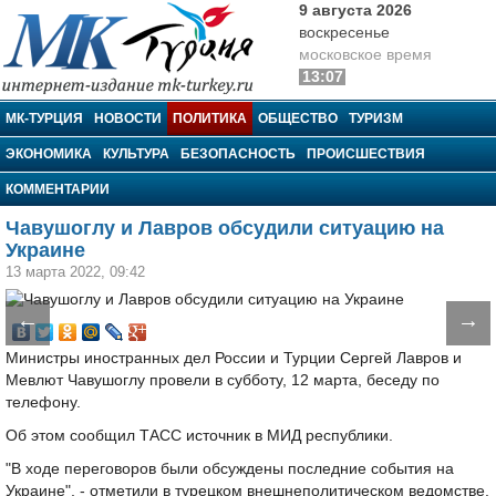
9 августа 2026
воскресенье
московское время
13:07
МК-Турция
МК-ТУРЦИЯ
НОВОСТИ
ПОЛИТИКА
ОБЩЕСТВО
ТУРИЗМ
ЭКОНОМИКА
КУЛЬТУРА
БЕЗОПАСНОСТЬ
ПРОИСШЕСТВИЯ
КОММЕНТАРИИ
Чавушоглу и Лавров обсудили ситуацию на
Украине
13 марта 2022, 09:42
←
→
Министры иностранных дел России и Турции Сергей Лавров и
Мевлют Чавушоглу провели в субботу, 12 марта, беседу по
телефону.
Об этом сообщил ТАСС источник в МИД республики.
"В ходе переговоров были обсуждены последние события на
Украине", - отметили в турецком внешнеполитическом ведомстве.