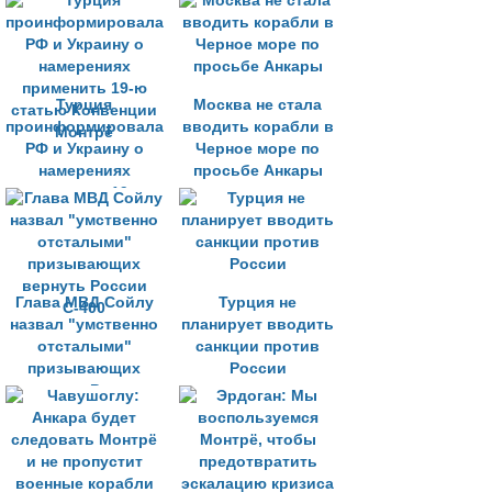
Турции
Турция
Москва не стала
проинформировала
вводить корабли в
РФ и Украину о
Черное море по
намерениях
просьбе Анкары
применить 19-ю
статью Конвенции
Монтрё
Глава МВД Сойлу
Турция не
назвал "умственно
планирует вводить
отсталыми"
санкции против
призывающих
России
вернуть России
С-400