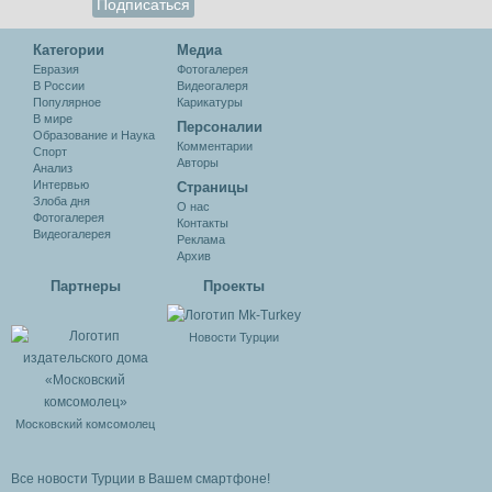
Категории
Медиа
Евразия
Фотогалерея
В России
Видеогалеря
Популярное
Карикатуры
В мире
Персоналии
Образование и Наука
Комментарии
Спорт
Авторы
Анализ
Интервью
Cтраницы
Злоба дня
О нас
Фотогалерея
Контакты
Видеогалерея
Реклама
Архив
Партнеры
Проекты
Новости Турции
Московский комсомолец
Все новости Турции в Вашем смартфоне!