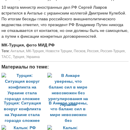
10 марта министр иностранных дел РФ Сергей Лавров
встретился в Анталье с украинским коллегой Дмитрием Кулебой.
По итогам беседы глава российского внешнеполитического
ведомства отметил, что президент РФ Владимир Путин никогда
не отказывается от контактов, но они должны быть не самоцелью,
а путем к фиксации конкретных договоренностей.
МК-Турция, фото МИД РФ
Tеги:
Анталья
,
МК-Турция
,
Новости Турции
,
Песков
,
Россия
,
Россия-Турция
,
ТАСС
,
Турция
,
Украина
Материалы по теме:
Турция: Ситуация
В Анкаре уверены,
вокруг конфликта
что баланс сил в
на Украине стала
мире невозможен
гораздо сложнее
без
урегулирования на