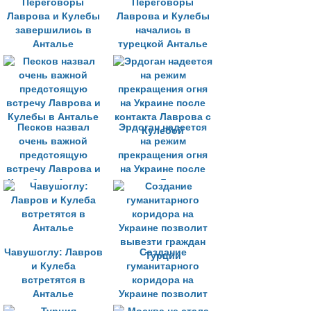
Переговоры
Переговоры
Лаврова и Кулебы
Лаврова и Кулебы
завершились в
начались в
Анталье
турецкой Анталье
Песков назвал
Эрдоган надеется
очень важной
на режим
предстоящую
прекращения огня
встречу Лаврова и
на Украине после
Кулебы в Анталье
контакта Лаврова с
Кулебой
Чавушоглу: Лавров
Создание
и Кулеба
гуманитарного
встретятся в
коридора на
Анталье
Украине позволит
вывезти граждан