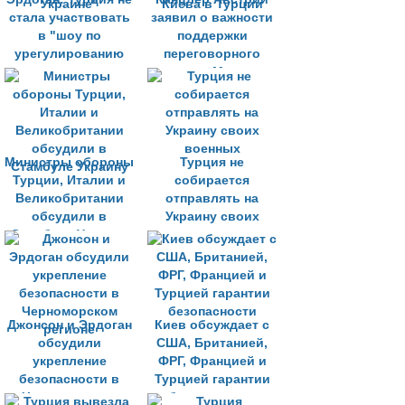
стала участвовать
заявил о важности
в "шоу по
поддержки
урегулированию
переговорного
ситуации на
процесса Москвы и
Украине"
Киева в Турции
Министры обороны
Турция не
Турции, Италии и
собирается
Великобритании
отправлять на
обсудили в
Украину своих
Стамбуле Украину
военных
Джонсон и Эрдоган
Киев обсуждает с
обсудили
США, Британией,
укрепление
ФРГ, Францией и
безопасности в
Турцией гарантии
Черноморском
безопасности