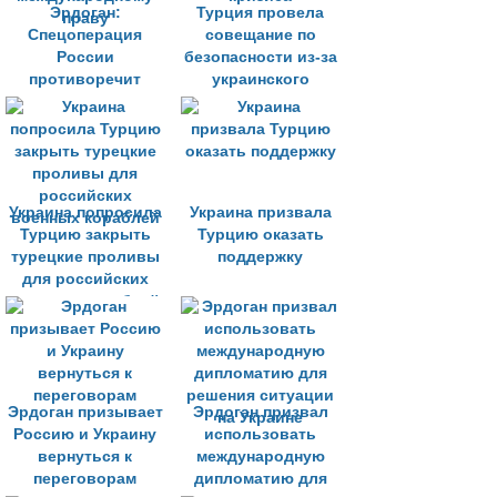
Эрдоган:
Турция провела
Спецоперация
совещание по
России
безопасности из-за
противоречит
украинского
международному
кризиса
праву
Украина попросила
Украина призвала
Турцию закрыть
Турцию оказать
турецкие проливы
поддержку
для российских
военных кораблей
Эрдоган призывает
Эрдоган призвал
Россию и Украину
использовать
вернуться к
международную
переговорам
дипломатию для