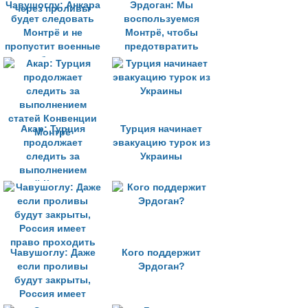
Чавушоглу: Анкара
Эрдоган: Мы
будет следовать
воспользуемся
Монтрё и не
Монтрё, чтобы
пропустит военные
предотвратить
корабли через
эскалацию кризиса
проливы
Акар: Турция
Турция начинает
продолжает
эвакуацию турок из
следить за
Украины
выполнением
статей Конвенции
Монтрё
Чавушоглу: Даже
Кого поддержит
если проливы
Эрдоган?
будут закрыты,
Россия имеет
право проходить