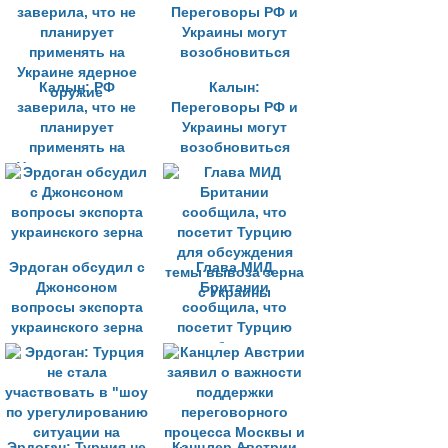
Украине
Калын: РФ
Калын:
заверила, что не
Переговоры РФ и
планирует
Украины могут
применять на
возобновиться
Украине ядерное
оружие
Эрдоган обсудил с
Глава МИД
Джонсоном
Британии
вопросы экспорта
сообщила, что
украинского зерна
посетит Турцию
для обсуждения
темы вывоза зерна
с Украины
Эрдоган: Турция не
Канцлер Австрии