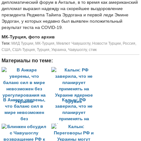
дипломатический форум в Анталье, в то время как американский
дипломат выразил надежду на скорейшее выздоровление
президента Реджепа Тайипа Эрдогана и первой леди Эмине
Эрдоган, у которых недавно был выявлен положительный
результат теста на COVID-19.
МК-Турция, фото архив
Tеги:
МИД Турции
,
МК-Турция
,
Мевлют Чавушоглу
,
Новости Турции
,
Россия
,
США
,
США-Турция
,
Турция
,
Украина
,
Чавушоглу
,
стмк
Материалы по теме:
В Анкаре уверены,
Калын: РФ
что баланс сил в
заверила, что не
мире невозможен
планирует
без
применять на
урегулирования на
Украине ядерное
Украине
оружие