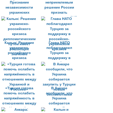
Признание
неприемлемым
независимости
решение России
украинских
признать
республик
независимость ДНР
неприемлемо
и ЛНР
Калын: Решение
Глава НАТО
украинско-
поблагодарил
российского
Турцию за
кризиса
поддержку в
дипломатическим
российско-
путём имеет
украинском
решающее
кризисе
значение
«Турция готова
В Анкаре
помочь ослабить
сообщили, что
напряжённость в
Украина
отношениях между
собирается
Украиной и
закупить у Турции