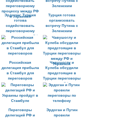
Эрдоган: Турция
Турция готова
готова
организовать
содействовать
встречу Путина с
переговорному
Зеленским
процессу между РФ
и Украиной
Российская
Чавушоглу и
делегация прибыла
Кулеба обсудили
в Стамбул для
предстоящие в
переговоров
Турции переговоры
между РФ и
Украиной
Переговоры
Эрдоган и Путин
делегаций РФ и
провели