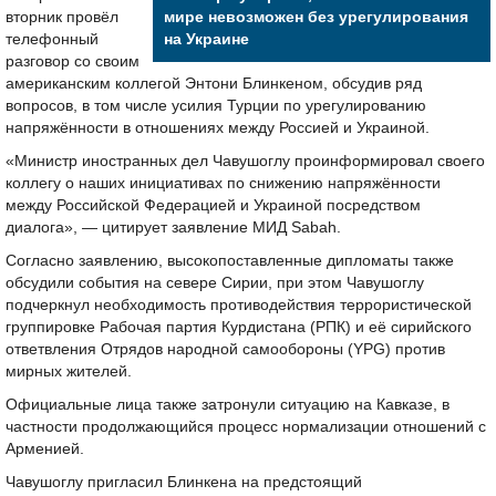
вторник провёл
мире невозможен без урегулирования
телефонный
на Украине
разговор со своим
американским коллегой Энтони Блинкеном, обсудив ряд
вопросов, в том числе усилия Турции по урегулированию
напряжённости в отношениях между Россией и Украиной.
«Министр иностранных дел Чавушоглу проинформировал своего
коллегу о наших инициативах по снижению напряжённости
между Российской Федерацией и Украиной посредством
диалога», — цитирует заявление МИД Sabah.
Согласно заявлению, высокопоставленные дипломаты также
обсудили события на севере Сирии, при этом Чавушоглу
подчеркнул необходимость противодействия террористической
группировке Рабочая партия Курдистана (РПК) и её сирийского
ответвления Отрядов народной самообороны (YPG) против
мирных жителей.
Официальные лица также затронули ситуацию на Кавказе, в
частности продолжающийся процесс нормализации отношений с
Арменией.
Чавушоглу пригласил Блинкена на предстоящий