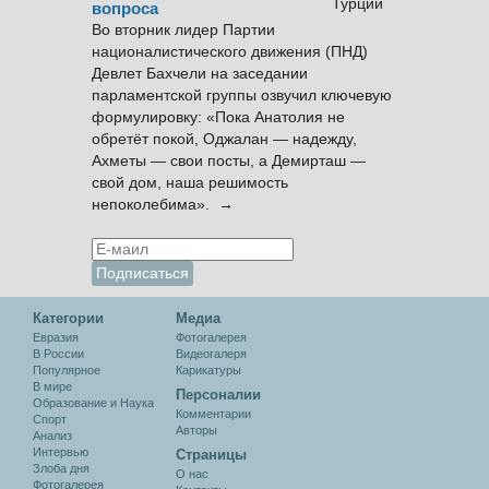
вопроса
Во вторник лидер Партии
националистического движения (ПНД)
Девлет Бахчели на заседании
парламентской группы озвучил ключевую
формулировку: «Пока Анатолия не
обретёт покой, Оджалан — надежду,
Ахметы — свои посты, а Демирташ —
свой дом, наша решимость
непоколебима». →
Категории
Медиа
Евразия
Фотогалерея
В России
Видеогалеря
Популярное
Карикатуры
В мире
Персоналии
Образование и Наука
Комментарии
Спорт
Авторы
Анализ
Интервью
Cтраницы
Злоба дня
О нас
Фотогалерея