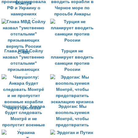
проинформировала
вводить корабли в
РФ и Украину о
Черное море по
намерениях
просьбе Анкары
применить 19-ю
статью Конвенции
Монтрё
Глава МВД Сойлу
Турция не
назвал "умственно
планирует вводить
отсталыми"
санкции против
призывающих
России
вернуть России
С-400
Чавушоглу: Анкара
Эрдоган: Мы
будет следовать
воспользуемся
Монтрё и не
Монтрё, чтобы
пропустит военные
предотвратить
корабли через
эскалацию кризиса
проливы