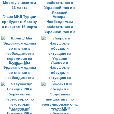
Глава МИД Турции
Анкара:
прибудет в Москву
Необходимым
с визитом 16 марта
работать как с
Украиной, так и с
Россией
Шольц: Мы
Лавров и
Эрдоганом едины
Чавушоглу
во мнении в
обсудили
необходимости
ситуацию на
перемирия на
Украине
Украине
Чавушоглу:
Генсек ООН
Позиции РФ и
обсудил с