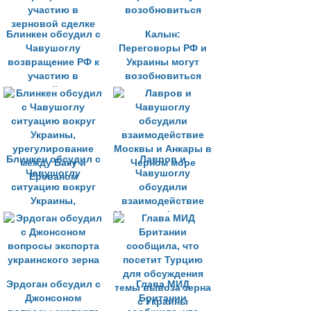
Блинкен обсудил с
Калын:
Чавушоглу
Переговоры РФ и
возвращение РФ к
Украины могут
участию в
возобновиться
зерновой сделке
Блинкен обсудил с
Лавров и
Чавушоглу
Чавушоглу
ситуацию вокруг
обсудили
Украины,
взаимодействие
урегулирование
Москвы и Анкары в
между Баку и
Черном море
Ереваном
Эрдоган обсудил с
Глава МИД
Джонсоном
Британии