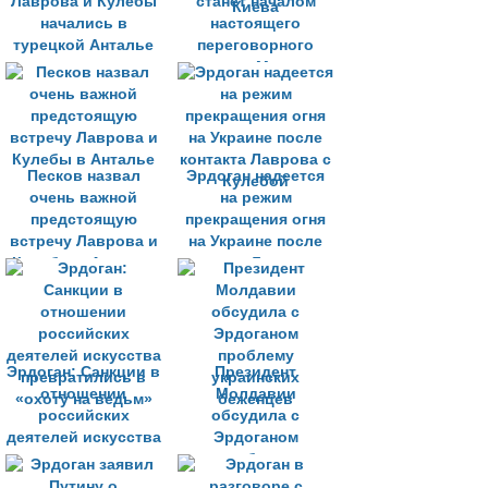
Лаврова и Кулебы
станет началом
начались в
настоящего
турецкой Анталье
переговорного
процесса Москвы и
Киева
Песков назвал
Эрдоган надеется
очень важной
на режим
предстоящую
прекращения огня
встречу Лаврова и
на Украине после
Кулебы в Анталье
контакта Лаврова с
Кулебой
Эрдоган: Санкции в
Президент
отношении
Молдавии
российских
обсудила с
деятелей искусства
Эрдоганом
превратились в
проблему
«охоту на ведьм»
украинских