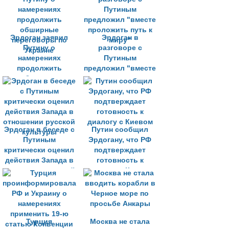
беженцев
Эрдоган заявил
Эрдоган в
Путину о
разговоре с
намерениях
Путиным
продолжить
предложил "вместе
обширные
проложить путь к
переговоры по
миру"
Украине
Эрдоган в беседе с
Путин сообщил
Путиным
Эрдогану, что РФ
критически оценил
подтверждает
действия Запада в
готовность к
отношении русской
диалогу с Киевом
культуры
Турция
Москва не стала