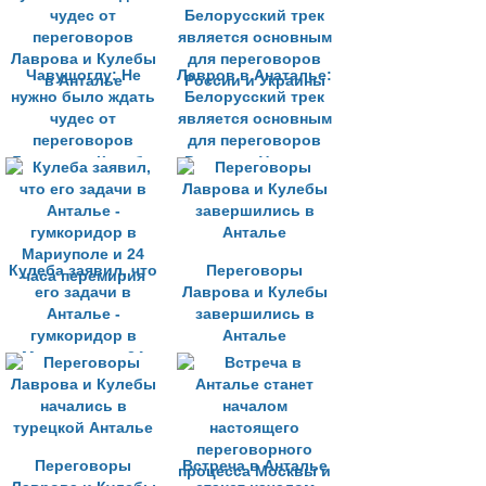
Чавушоглу: Не
Лавров в Анаталье:
нужно было ждать
Белорусский трек
чудес от
является основным
переговоров
для переговоров
Лаврова и Кулебы
России и Украины
в Анталье
Кулеба заявил, что
Переговоры
его задачи в
Лаврова и Кулебы
Анталье -
завершились в
гумкоридор в
Анталье
Мариуполе и 24
часа перемирия
Переговоры
Встреча в Анталье