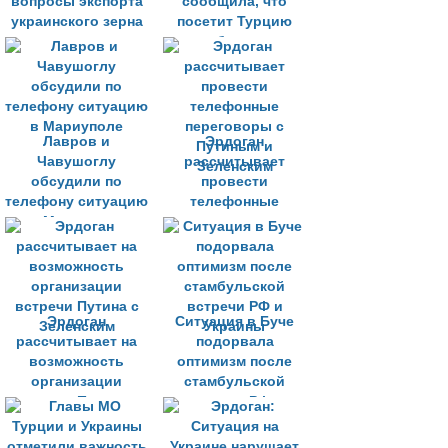
вопросы экспорта
сообщила, что
украинского зерна
посетит Турцию
для обсуждения
темы вывоза зерна
с Украины
Лавров и
Эрдоган
Чавушоглу
рассчитывает
обсудили по
провести
телефону ситуацию
телефонные
в Мариуполе
переговоры с
Путиным и
Зеленским
Эрдоган
Ситуация в Буче
рассчитывает на
подорвала
возможность
оптимизм после
организации
стамбульской
встречи Путина с
встречи РФ и
Зеленским
Украины