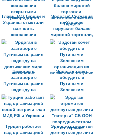
Главы МО Турции и
Эрдоган: Ситуация
Украины отметили
на Украине
важность
нарушает баланс
сохранения
мировой торговли,
открытыми
негативно влияя на
гумкоридоров
Турцию
Эрдоган в
Эрдоган хочет
разговоре с
обсудить с
Путиным выразил
Путиным и
надежду на
Зеленским
достижение мира
организацию их
на Украине
возможной встречи
Турция работает
Эрдоган стремится
над организацией
дотянуться до лиги