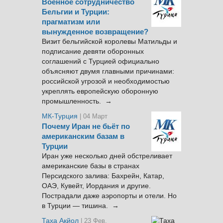
Военное сотрудничество
Бельгии и Турции:
прагматизм или
вынужденное возвращение?
Визит бельгийской королевы Матильды и
подписание девяти оборонных
соглашений с Турцией официально
объясняют двумя главными причинами:
российской угрозой и необходимостью
укреплять европейскую оборонную
промышленность. →
МК-Турция
| 04 Март
Почему Иран не бьёт по
американским базам в
Турции
Иран уже несколько дней обстреливает
американские базы в странах
Персидского залива: Бахрейн, Катар,
ОАЭ, Кувейт, Иордания и другие.
Пострадали даже аэропорты и отели. Но
в Турции — тишина. →
Таха Акйол
| 23 Фев.