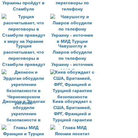
Украины пройдут в
переговоры по
Стамбуле
телефону
Турция
Чавушоглу и
рассчитывает, что
Лавров обсудили
переговоры в
по телефону
Стамбуле приведут
Украину - источник
к миру на Украине
в МИД Турции
Джонсон и Эрдоган
Киев обсуждает с
обсудили
США, Британией,
укрепление
ФРГ, Францией и
безопасности в
Турцией гарантии
Черноморском
безопасности
регионе