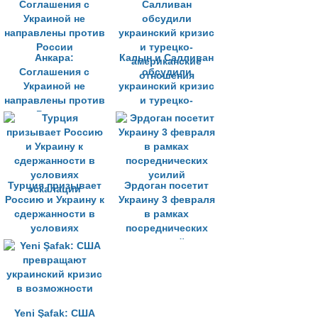
Россией»
новые
беспилотники
Анкара:
Калын и Салливан
Соглашения с
обсудили
Украиной не
украинский кризис
направлены против
и турецко-
России
американские
отношения
Турция призывает
Эрдоган посетит
Россию и Украину к
Украину 3 февраля
сдержанности в
в рамках
условиях
посреднических
эскалации
усилий
Yeni Şafak: США