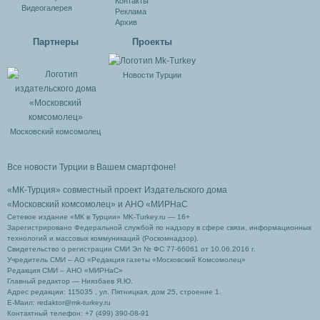
Контакты
Видеогалерея
Реклама
Архив
Партнеры
Проекты
Новости Турции
Московский комсомолец
Все новости Турции в Вашем смартфоне!
«МК-Турция» совместный проект Издательского дома
«Московский комсомолец»
и АНО «МИРНаС
Сетевое издание «МК в Турции» MK-Turkey.ru — 16+
Зарегистрировано Федеральной службой по надзору в сфере связи, информационных
технологий и массовых коммуникаций (Роскомнадзор).
Свидетельство о регистрации СМИ Эл № ФС 77-66061 от 10.06.2016 г.
Учредитель СМИ – АО «Редакция газеты «Московский Комсомолец»
Редакция СМИ – АНО «МИРНаС»
Главный редактор — Ниязбаев Я.Ю.
Адрес редакции: 115035 , ул. Пятницкая, дом 25, строение 1.
Е-Маил: redaktor@mk-turkey.ru
Контактный телефон: +7 (499) 390-08-91