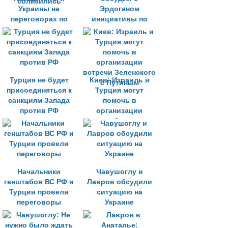
Украины на
Эрдоганом
переговорах по
инициативы по
некоторым
урегулированию на
вопросам
Украине
сблизились
Турция не будет
Киев: Израиль и
присоединяться к
Турция могут
санкциям Запада
помочь в
против РФ
организации
встречи Зеленского
с Путиным
Начальники
Чавушоглу и
генштабов ВС РФ и
Лавров обсудили
Турции провели
ситуацию на
переговоры
Украине