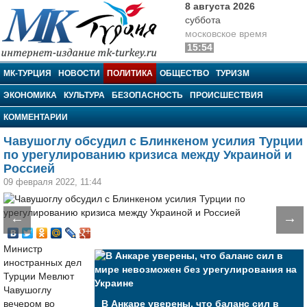
8 августа 2026
суббота
московское время
15:54
МК-Турция
МК-ТУРЦИЯ
НОВОСТИ
ПОЛИТИКА
ОБЩЕСТВО
ТУРИЗМ
ЭКОНОМИКА
КУЛЬТУРА
БЕЗОПАСНОСТЬ
ПРОИСШЕСТВИЯ
КОММЕНТАРИИ
Чавушоглу обсудил с Блинкеном усилия Турции
по урегулированию кризиса между Украиной и
Россией
09 февраля 2022, 11:44
←
→
Министр
иностранных дел
Турции Мевлют
Чавушоглу
вечером во
В Анкаре уверены, что баланс сил в