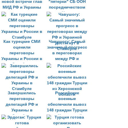
новой встречи глав
"пятерки" СБ ООН
МИД РФ и Украины
посредничеством
по Украине
Как турецкие СМИ
Чавушогу: Самый
оценили
значимый прогресс
переговоры
в переговорах
Украины и России в
между РФ и
Стамбуле
Украиной достигнут
в Стамбуле
Завершились
Российские
переговоры
военные
делегаций РФ и
обеспечили вывоз
Украины в
148 граждан Турции
Стамбуле
из Херсонской
области