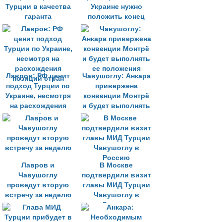
Турции в качества
Украине нужно
гаранта
положить конец
безопасности на
Украине
Лавров: РФ ценит
Чавушоглу: Анкара
подход Турции по
привержена
Украине, несмотря
конвенции Монтрё
на расхождения
и будет выполнять
позиций стран
ее положения
Лавров и
В Москве
Чавушоглу
подтвердили визит
проведут вторую
главы МИД Турции
встречу за неделю
Чавушоглу в
Россию