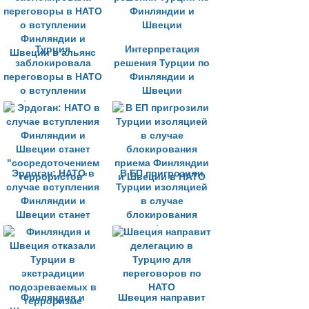
Турция
Интерпретация
заблокировала
решения Турции по
переговоры в НАТО
Финляндии и
о вступлении
Швеции
Финляндии и
Швеции в альянс
Эрдоган: НАТО в
В ЕП пригрозили
случае вступления
Турции изоляцией
Финляндии и
в случае
Швеции станет
блокирования
"сосредоточением
приема Финляндии
террористов"
и Швеции в НАТО
Финляндия и
Швеция направит