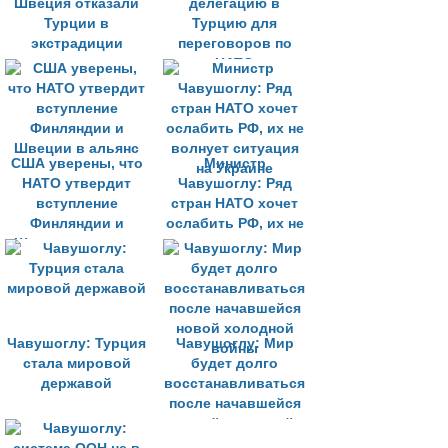
Швеция отказали
делегацию в
Турции в
Турцию для
экстрадиции
переговоров по
подозреваемых в
НАТО
терроризме
США уверены, что
Министр
НАТО утвердит
Чавушоглу: Ряд
вступление
стран НАТО хочет
Финляндии и
ослабить РФ, их не
Швеции в альянс
волнует ситуация
на Украине
Чавушоглу: Турция
Чавушоглу: Мир
стала мировой
будет долго
державой
восстанавливаться
после начавшейся
новой холодной
войны