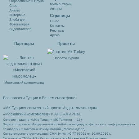
Образование и Наука
Комментарии
Спорт
Авторы
Анализ
Интервью
Cтраницы
Злоба дня
О нас
Фотогалерея
Контакты
Видеогалерея
Реклама
Архив
Партнеры
Проекты
Новости Турции
Московский комсомолец
Все новости Турции в Вашем смартфоне!
«МК-Турция» совместный проект Издательского дома
«Московский комсомолец»
и АНО «МИРНаС
Сетевое издание «МК в Турции» MK-Turkey.ru — 16+
Зарегистрировано Федеральной службой по надзору в сфере связи, информационных
технологий и массовых коммуникаций (Роскомнадзор).
Свидетельство о регистрации СМИ Эл № ФС 77-66061 от 10.06.2016 г.
Учредитель СМИ – АО «Редакция газеты «Московский Комсомолец»