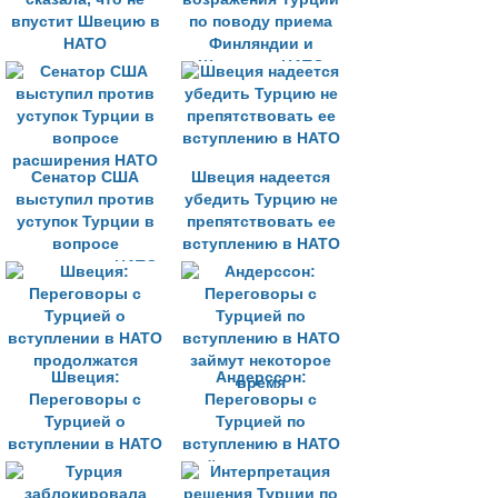
впустит Швецию в
по поводу приема
НАТО
Финляндии и
Швеции в НАТО
будут сняты
Сенатор США
Швеция надеется
выступил против
убедить Турцию не
уступок Турции в
препятствовать ее
вопросе
вступлению в НАТО
расширения НАТО
Швеция:
Андерссон:
Переговоры с
Переговоры с
Турцией о
Турцией по
вступлении в НАТО
вступлению в НАТО
продолжатся
займут некоторое
время