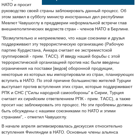
НАТО и просит
руководство своей страны заблокировать данный процесс. Об
этом заявил в субботу министр иностранных дел республики
Мевлют Чавушоглу в преддверии неформальной встречи глав
внешнеполитических ведомств стран - членов НАТО в Берлине.
"Возмутительно и неприемлемо, что наши союзники и друзья
поддерживают эту террористическую организацию (Рабочую
партию Курдистана, Анкара считает ее экстремистской
группировкой - прим. ТАСС). И ввиду нашей борьбы с этой
террористической организацией против нас были введены
ограничения на поставки [видов] оборонной продукции,
некоторые из которых мы импортировали из стран, планирующих
вступить в НАТО. По этой причине большинство жителей Турции
выступает против вступления этих стран, которые поддерживают
РПК и СНС ("Силы народной самообороны" в Сирии, Турция
считает их сирийским ответвлением РПК - прим. ТАСС), а также
просит нас заблокировать это процесс. Но эти проблемы должны
быть обсуждены с нашими союзниками по НАТО и этими
странами", - отметил Чавушоглу.
В начале апреля активизировалась дискуссия относительно
вступления Финляндии в НАТО. Основные члены альянса