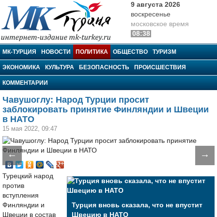
9 августа 2026
воскресенье
московское время
08:38
МК-Турция
МК-ТУРЦИЯ
НОВОСТИ
ПОЛИТИКА
ОБЩЕСТВО
ТУРИЗМ
ЭКОНОМИКА
КУЛЬТУРА
БЕЗОПАСНОСТЬ
ПРОИСШЕСТВИЯ
КОММЕНТАРИИ
Чавушоглу: Народ Турции просит
заблокировать принятие Финляндии и Швеции
в НАТО
15 мая 2022, 09:47
←
→
Турецкий народ
против
вступления
Финляндии и
Турция вновь сказала, что не впустит
Швеции в состав
Швецию в НАТО