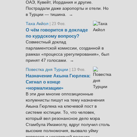
ОАЭ, Кувейт, Иордания и другие.
Пострадали даже аэропорты и отели. Но
в Турции — тишина. →
Таха Акйол
| 23 Фев.
О чём говорится в докладе
по курдскому вопросу?
Совместный доклад
парламентской комиссии, созданной в
рамках «процесса урегулирования», был
принят 47 голосами. →
Повестка дня Турции
| 13 Фев.
Назначение Акына Гюрлека:
Сигнал о конце
«нормализации»
В эти дни многие оппозиционные
колумнисты пишут на тему назначения
Акына Гюрлека на ключевой пост в
системе юстиции. То, что человек,
который вел резонансное дело мэра
Стамбула Имамоглу, вдруг получил столь
высокие полномочия, вызвало уйму
вопросов и негативной реакции. →