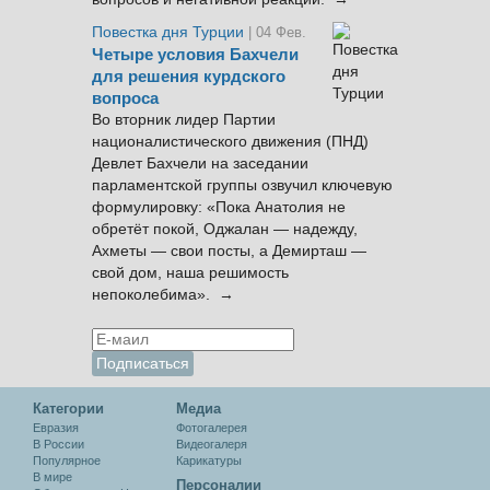
Повестка дня Турции
| 04 Фев.
Четыре условия Бахчели
для решения курдского
вопроса
Во вторник лидер Партии
националистического движения (ПНД)
Девлет Бахчели на заседании
парламентской группы озвучил ключевую
формулировку: «Пока Анатолия не
обретёт покой, Оджалан — надежду,
Ахметы — свои посты, а Демирташ —
свой дом, наша решимость
непоколебима». →
Категории
Медиа
Евразия
Фотогалерея
В России
Видеогалеря
Популярное
Карикатуры
В мире
Персоналии