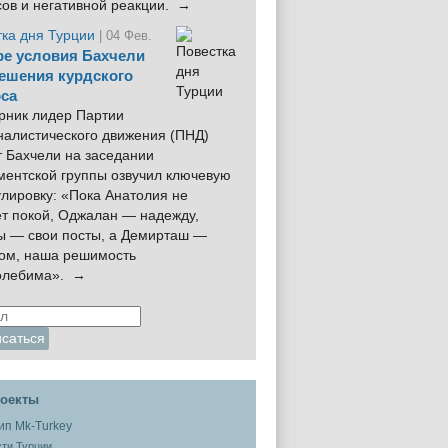
сов и негативной реакции. →
тка дня Турции
| 04 Фев.
е условия Бахчели
ешения курдского
са
рник лидер Партии
налистического движения (ПНД)
 Бахчели на заседании
ментской группы озвучил ключевую
лировку: «Пока Анатолия не
ёт покой, Оджалан — надежду,
ы — свои посты, а Демирташ —
дом, наша решимость
олебима». →
оекты
ти Турции