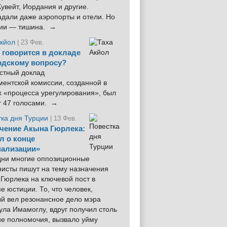
увейт, Иордания и другие.
дали даже аэропорты и отели. Но
ции — тишина. →
Акйол
| 23 Фев.
 говорится в докладе
рдскому вопросу?
стный доклад
ентской комиссии, созданной в
х «процесса урегулирования», был
т 47 голосами. →
тка дня Турции
| 13 Фев.
чение Акына Гюрлека:
л о конце
ализации»
 дни многие оппозиционные
нисты пишут на тему назначения
Гюрлека на ключевой пост в
е юстиции. То, что человек,
ый вел резонансное дело мэра
ла Имамоглу, вдруг получил столь
ие полномочия, вызвало уйму