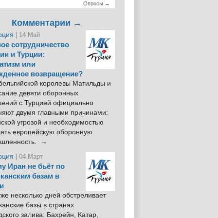
Опросы →
Комментарии →
рция
| 14 Май
ое сотрудничество
ии и Турции:
атизм или
жденное возвращение?
 бельгийской королевы Матильды и
сание девяти оборонных
шений с Турцией официально
няют двумя главными причинами:
йской угрозой и необходимостью
лять европейскую оборонную
шленность. →
рция
| 04 Март
у Иран не бьёт по
канским базам в
и
же несколько дней обстреливает
анские базы в странах
ского залива: Бахрейн, Катар,