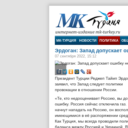
МК-Турция
МК-ТУРЦИЯ
НОВОСТИ
ПОЛИТИКА
ОБ
Эрдоган: Запад допускает 
07 сентября 2022, 15:12
←
Президент Турции Реджеп Тайип Эрдо
заявил, что Запад следует политики
провокации в отношении России.
«Те, кто недооценивает Россию, вы д
ошибку. Россия сейчас отключила газ.
начнут нападать на Россию, он воспол
имеющимися в её распоряжении сред
Как Турция, мы всегда проводили пол
баланса между Россией и Украиной. 