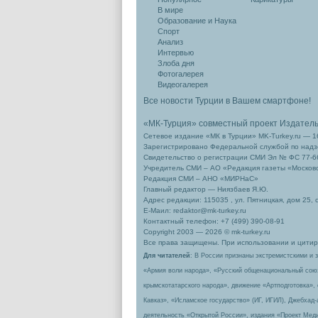
В мире
Образование и Наука
Спорт
Анализ
Интервью
Злоба дня
Фотогалерея
Видеогалерея
Все новости Турции в Вашем смартфоне!
«МК-Турция» совместный проект Издател
Сетевое издание «МК в Турции» MK-Turkey.ru — 1
Зарегистрировано Федеральной службой по надзо
Свидетельство о регистрации СМИ Эл № ФС 77-66
Учредитель СМИ – АО «Редакция газеты «Москов
Редакция СМИ – АНО «МИРНаС»
Главный редактор — Ниязбаев Я.Ю.
Адрес редакции: 115035 , ул. Пятницкая, дом 25, 
Е-Маил: redaktor@mk-turkey.ru
Контактный телефон: +7 (499) 390-08-91
Copyright 2003 — 2026 © mk-turkey.ru
Все права защищены. При использовании и цитиро
Для читателей
: В России признаны экстремистскими и 
«Армия воли народа», «Русский общенациональный сою
крымскотатарского народа», движение «Артподготовка»,
Кавказ», «Исламское государство» (ИГ, ИГИЛ), Джебхад
деятельность «Открытой России», издания «Проект Меди