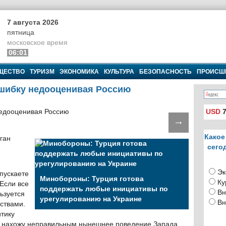
7 августа 2026
пятница
московское время
06:01
ЩЕСТВО
ТУРИЗМ
ЭКОНОМИКА
КУЛЬТУРА
БЕЗОПАСНОСТЬ
ПРОИСШ
ошибку недооценивая Россию
USD
7
→
Какое
ган
сего
Эк
опускаете
Минобороны: Турция готова
Ку
 Если все
поддержать любые инициативы по
Вн
ьзуется
урегулированию на Украине
Вн
ствами.
итику
Я нахожу неправильным нынешнее поведение Запада.