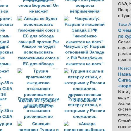
ОАЭ, К
ся в
слова Борреля: Он
вопросы
Постра
з-за
не может
неприменения
в Тур
ападом
определять
ядерного оружия
отношения Турции
Таха 
и России
О чём
по ку
Совме
ции:
Анкара не будет
Чавушоглу: Разрыв
парлам
осквы
использовать
отношений Запада
рамка
 не
таможенный союз с
с РФ "неизбежно
приня
нормы
ЕС для обхода
скажется на всех"
Повес
дной
санкций против РФ
Назна
вой
Сигна
ы
«норм
В эти
колум
жет
Грузия практически
Турция вошла в
Акына 
ь
ежедневно
пятерку стран, с
систем
у-35 в
отказывает
которыми у России
котор
за США
россиянам во
сложились
Стамбу
-16
въезде из Турции -
дружественные
высок
дипмиссия РФ
отношения