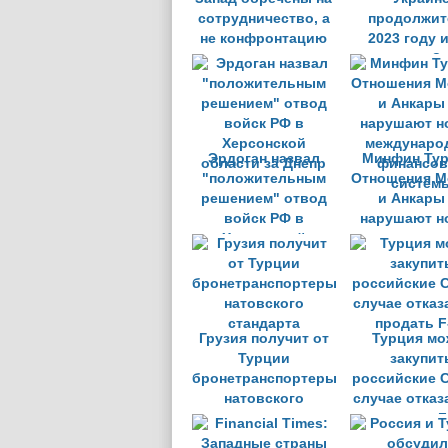
сотрудничество, а
продолжит
не конфронтацию
2023 году и
поддержки З
Киева
Эрдоган назвал
Минфин Тур
"положительным
Отношения М
решением" отвод
и Анкары
войск РФ в
нарушают 
Херсонской
междунаро
области за Днепр
финансо
систем
Грузия получит от
Турция мо
Турции
закупит
бронетранспортеры
российские С
натовского
случае отка
стандарта
продать F