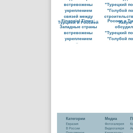
Financial Times:
Россия и Т
Западные страны
обсудил
встревожены
"Турецкий по
укреплением
"Голубой по
связей между
строительст
Турцией и Россией
"Аккую
Категории
Медиа
П
Евразия
Фотогалерея
К
В России
Видеогалеря
А
Популярное
Карикатуры