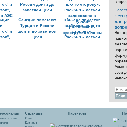
вопро
Повес
Четыр
урция
Санкции помогают
«Анкаре придется
для р
и
Турции и России
выбирать чью-то
вопро
ток" и
дойти до заветной
сторону».
Во вто
ток",
цели
Раскрыты детали
нацио
во АЭС
задержания в
Девлет
"
Турции
парла
российского
форму
сухогруза с зерном
обрет
Ахмет
свой 
непок
ерсоналии
Cтраницы
Партнеры
Пр
омментарии
О нас
вторы
Контакты
Новос
Реклама