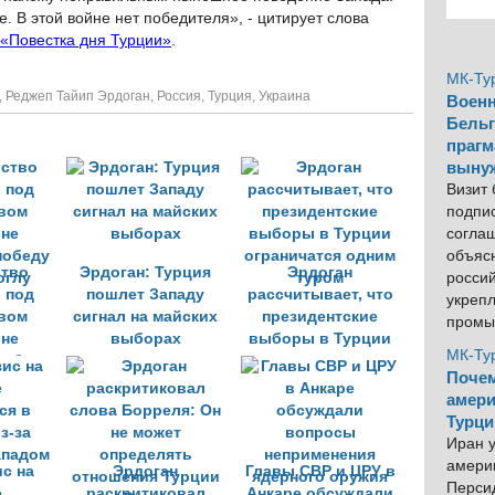
 В этой войне нет победителя», - цитирует слова
 «Повестка дня Турции»
.
МК-Ту
,
Реджеп Тайип Эрдоган
,
Россия
,
Турция
,
Украина
Военн
Бельг
прагм
выну
Визит
подпи
согла
объяс
тво
Эрдоган: Турция
Эрдоган
росси
 под
пошлет Западу
рассчитывает, что
укреп
вом
сигнал на майских
президентские
промы
 не
выборах
выборы в Турции
МК-Ту
победу
ограничатся одним
Почем
оглу
туром
амери
Турци
Иран у
америк
ис на
Эрдоган
Главы СВР и ЦРУ в
Персид
е
раскритиковал
Анкаре обсуждали