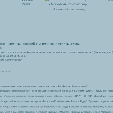
Архив
Московский комсомолец
ьского дома
«Московский комсомолец»
и АНО «МИРНаС
6+
ру в сфере связи, информационных технологий и массовых коммуникаций (Роскомнадзор)
061 от 10.06.2016 г.
ский Комсомолец»
строение 1.
вании материалов активная ссылка на сайт mk-turkey.ru обязательна!
запрещены организации ФБК (Фонд борьбы с коррупцией, признан иноагентом), Штабы Навального, «На
з», «Движение против нелегальной иммиграции», «Правый сектор», УНА-УНСО, УПА, «Тризуб им. Сте
 общероссийская политическая партия «Воля», АУЕ, батальоны «Азов» и Айдар″. Признаны террорист
-ан-Нусра, «АУМ Синрике», «Братья-мусульмане», «Аль-Каида в странах исламского Магриба», «Сеть»
а». СМИ-иноагентами признаны: телеканал «Дождь», «Медуза», «Важные истории», «Голос Америки», 