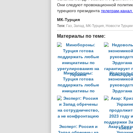
Они следуют провокационной политике.
турецкого президента
телеграм-канал
МК-Турция
Tеги:
Газ
,
Запад
,
МК-Турция
,
Новости Турции
Материалы по теме:
Минобороны:
Недовольс
Турция готова
экономикой
поддержать любые
руководст
инициативы по
Эрдогана
урегулированию на
гарантирует 
Украине
Кылычдар
Эксперт: Россия и
Акар: Криз
Запад обречены на
Украин