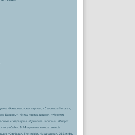
.
ционал-большевистская партия», «Свидетели Иеговы»,
пана Бандеры», «Мизантропик дивижн», «Меджлис
ическими и запрещены: «Движение Талибан», «Имарат
, «Колумбайн». В РФ признана нежелательной
радио «Свобода», The Insider, «Медиазона», ОВД-инфо.