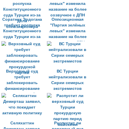
Соратник Эрдогана
Оппозиционная
требует роспуска
"Партия зелёных
Конституционного
левых" изменила
суда Турции из-за
название на более
дела
созвучное с ДПН
оппозиционера
Верховный суд
ВС Турции
требует
нейтрализовали в
заблокировать
Сирии семерых
финансирование
экстремистов
прокурдской
партии
Селяхаттин
Распустит ли
Демирташ заявил,
верховный суд