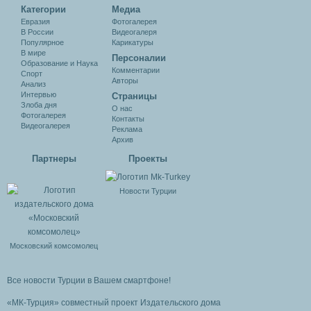
Категории
Медиа
Евразия
Фотогалерея
В России
Видеогалеря
Популярное
Карикатуры
В мире
Персоналии
Образование и Наука
Комментарии
Спорт
Авторы
Анализ
Интервью
Cтраницы
Злоба дня
О нас
Фотогалерея
Контакты
Видеогалерея
Реклама
Архив
Партнеры
Проекты
Новости Турции
Московский комсомолец
Все новости Турции в Вашем смартфоне!
«МК-Турция» совместный проект Издательского дома