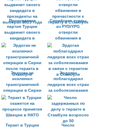
задержаны 224
человека
Прокурдская
Сирийские курды
партия Турции
из PYD/YPG
выдвинет своего
отвергли
кандидата в
обвинения в
президенты на
причастности к
выборах 2023 года
теракту в Стамбуле
Эрдоган не
Эрдоган
исключил
поблагодарил
трансграничной
лидеров всех стран
операции в Сирии
за соболезнования
после теракта в
в связи с терактом
Стамбуле
в Стамбуле
Теракт в Турции
Число