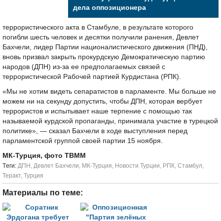
дела оппозиционера
террористического акта в Стамбуле, в результате которого
погибли шесть человек и десятки получили ранения, Девлет
Бахчели, лидер Партии националистического движения (ПНД),
вновь призвал закрыть прокурдскую Демократическую партию
народов (ДПН) из-за ее предполагаемых связей с
террористической Рабочей партией Курдистана (РПК).
«Мы не хотим видеть сепаратистов в парламенте. Мы больше не
можем ни на секунду допустить, чтобы ДПН, которая вербует
террористов и испытывает наше терпение с помощью так
называемой курдской пропаганды, принимала участие в турецкой
политике», — сказал Бахчели в ходе выступления перед
парламентской группой своей партии 15 ноября.
МК-Турция, фото TBMM
Tеги:
ДПН
,
Девлет Бахчели
,
МК-Турция
,
Новости Турции
,
РПК
,
Стамбул
,
Теракт
,
Турция
Материалы по теме: