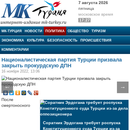
7 августа 2026
пятница
московское время
17:27
МК-Турция
МК-ТУРЦИЯ
НОВОСТИ
ПОЛИТИКА
ОБЩЕСТВО
ТУРИЗМ
ЭКОНОМИКА
КУЛЬТУРА
БЕЗОПАСНОСТЬ
ПРОИСШЕСТВИЯ
КОММЕНТАРИИ
Националистическая партия Турции призвала
закрыть прокурдскую ДПН
16 ноября 2022, 13:06
←
→
После
смертоносного
Соратник Эрдогана требует роспуска
Конституционного суда Турции из-за