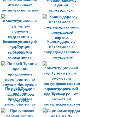
что покидает
Турции
активную политику
прокурдскую
партию перед
майскими
выборами?
Конституционный
Кылычдароглу
суд Турции
встретился с
поручил
сопредседателями
подготовить
прокурдской
доклад по делу о
партии
роспуске
прокурдской
партии
По всей Турции
Конституционный
прошли
суд Турции решит,
праздничные
сможет ли
мероприятия по
прокурдская партия
случаю Навруза: в
участвовать в
Стамбуле
выборах