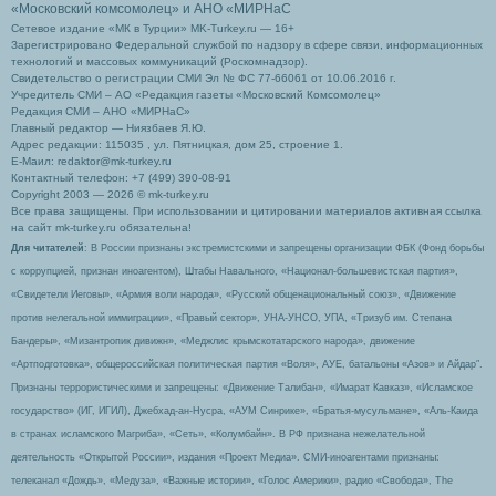
«Московский комсомолец»
и АНО «МИРНаС
Сетевое издание «МК в Турции» MK-Turkey.ru — 16+
Зарегистрировано Федеральной службой по надзору в сфере связи, информационных
технологий и массовых коммуникаций (Роскомнадзор).
Свидетельство о регистрации СМИ Эл № ФС 77-66061 от 10.06.2016 г.
Учредитель СМИ – АО «Редакция газеты «Московский Комсомолец»
Редакция СМИ – АНО «МИРНаС»
Главный редактор — Ниязбаев Я.Ю.
Адрес редакции: 115035 , ул. Пятницкая, дом 25, строение 1.
Е-Маил: redaktor@mk-turkey.ru
Контактный телефон: +7 (499) 390-08-91
Copyright 2003 — 2026 © mk-turkey.ru
Все права защищены. При использовании и цитировании материалов активная ссылка
на сайт mk-turkey.ru обязательна!
Для читателей
: В России признаны экстремистскими и запрещены организации ФБК (Фонд борьбы
с коррупцией, признан иноагентом), Штабы Навального, «Национал-большевистская партия»,
«Свидетели Иеговы», «Армия воли народа», «Русский общенациональный союз», «Движение
против нелегальной иммиграции», «Правый сектор», УНА-УНСО, УПА, «Тризуб им. Степана
Бандеры», «Мизантропик дивижн», «Меджлис крымскотатарского народа», движение
«Артподготовка», общероссийская политическая партия «Воля», АУЕ, батальоны «Азов» и Айдар″.
Признаны террористическими и запрещены: «Движение Талибан», «Имарат Кавказ», «Исламское
государство» (ИГ, ИГИЛ), Джебхад-ан-Нусра, «АУМ Синрике», «Братья-мусульмане», «Аль-Каида
в странах исламского Магриба», «Сеть», «Колумбайн». В РФ признана нежелательной
деятельность «Открытой России», издания «Проект Медиа». СМИ-иноагентами признаны:
телеканал «Дождь», «Медуза», «Важные истории», «Голос Америки», радио «Свобода», The