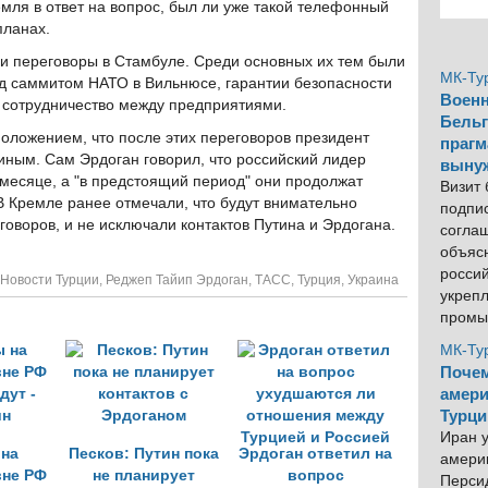
ремля в ответ на вопрос, был ли уже такой телефонный
планах.
и переговоры в Стамбуле. Среди основных их тем были
МК-Ту
ед саммитом НАТО в Вильнюсе, гарантии безопасности
Военн
 сотрудничество между предприятиями.
Бельг
положением, что после этих переговоров президент
прагм
тиным. Сам Эрдоган говорил, что российский лидер
выну
месяце, а "в предстоящий период" они продолжат
Визит
В Кремле ранее отмечали, что будут внимательно
подпи
говоров, и не исключали контактов Путина и Эрдогана.
согла
объяс
росси
Новости Турции
,
Реджеп Тайип Эрдоган
,
ТАСС
,
Турция
,
Украина
укреп
промы
МК-Ту
Почем
амери
Турци
Иран у
 на
Песков: Путин пока
Эрдоган ответил на
америк
не РФ
не планирует
вопрос
Персид