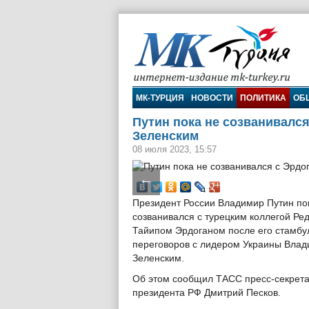
МК-Турция
МК-ТУРЦИЯ
НОВОСТИ
ПОЛИТИКА
ОБ
Путин пока не созванивался
Зеленским
08 июля 2023, 15:57
←
Президент России Владимир Путин по
созванивался с турецким коллегой Р
Тайипом Эрдоганом после его стамбу
переговоров с лидером Украины Вла
Зеленским.
Об этом сообщил ТАСС пресс-секрет
президента РФ Дмитрий Песков.