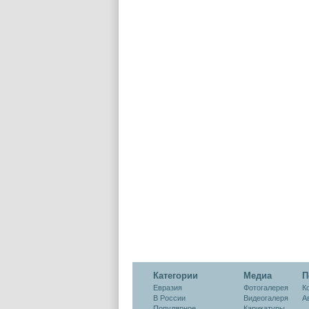
вызова
Категории
Медиа
П
Евразия
Фотогалерея
К
В России
Видеогалеря
А
Популярное
Карикатуры