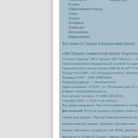
В мире
Образование и Наука
Спорт
Анализ
Интервью
Злоба дня
Фотогалерея
Видеогалерея
Все новости Турции в Вашем смартфоне!
«МК-Турция» совместный проект Издател
Сетевое издание «МК в Турции» MK-Turkey.ru — 1
Зарегистрировано Федеральной службой по надзо
Свидетельство о регистрации СМИ Эл № ФС 77-66
Учредитель СМИ – АО «Редакция газеты «Москов
Редакция СМИ – АНО «МИРНаС»
Главный редактор — Ниязбаев Я.Ю.
Адрес редакции: 115035 , ул. Пятницкая, дом 25, 
Е-Маил: redaktor@mk-turkey.ru
Контактный телефон: +7 (499) 390-08-91
Copyright 2003 — 2026 © mk-turkey.ru
Все права защищены. При использовании и цитиро
Для читателей
: В России признаны экстремистскими и 
«Армия воли народа», «Русский общенациональный сою
крымскотатарского народа», движение «Артподготовка»,
Кавказ», «Исламское государство» (ИГ, ИГИЛ), Джебхад
деятельность «Открытой России», издания «Проект Меди