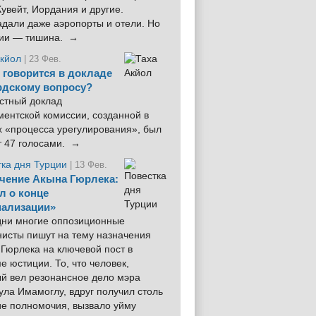
увейт, Иордания и другие.
дали даже аэропорты и отели. Но
ции — тишина. →
Акйол
| 23 Фев.
 говорится в докладе
рдскому вопросу?
стный доклад
ентской комиссии, созданной в
х «процесса урегулирования», был
т 47 голосами. →
тка дня Турции
| 13 Фев.
чение Акына Гюрлека:
л о конце
ализации»
 дни многие оппозиционные
нисты пишут на тему назначения
Гюрлека на ключевой пост в
е юстиции. То, что человек,
ый вел резонансное дело мэра
ла Имамоглу, вдруг получил столь
ие полномочия, вызвало уйму