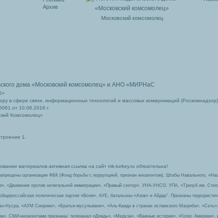
Архив
Московский комсомолец
ьского дома
«Московский комсомолец»
и АНО «МИРНаС
6+
ру в сфере связи, информационных технологий и массовых коммуникаций (Роскомнадзор)
061 от 10.06.2016 г.
ский Комсомолец»
строение 1.
вании материалов активная ссылка на сайт mk-turkey.ru обязательна!
запрещены организации ФБК (Фонд борьбы с коррупцией, признан иноагентом), Штабы Навального, «На
з», «Движение против нелегальной иммиграции», «Правый сектор», УНА-УНСО, УПА, «Тризуб им. Сте
 общероссийская политическая партия «Воля», АУЕ, батальоны «Азов» и Айдар″. Признаны террорист
-ан-Нусра, «АУМ Синрике», «Братья-мусульмане», «Аль-Каида в странах исламского Магриба», «Сеть»
а». СМИ-иноагентами признаны: телеканал «Дождь», «Медуза», «Важные истории», «Голос Америки», 