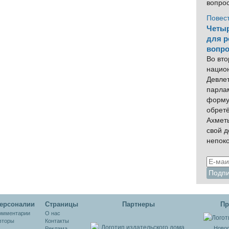
ми
вопро
Повес
Четыр
для р
вопро
Во вто
нацио
Девлет
парла
форму
обрет
Ахмет
свой 
непок
ерсоналии
Cтраницы
Партнеры
Пр
омментарии
О нас
вторы
Контакты
Новос
Реклама