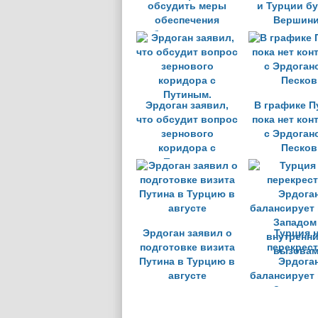
обсудить меры
и Турции бу
обеспечения
Вершин
безопасности
судов в Черном
море
Эрдоган заявил,
В графике П
что обсудит вопрос
пока нет кон
зернового
с Эрдоган
коридора с
Песков
Путиным.
Эрдоган заявил о
Турция 
подготовке визита
перекрест
Путина в Турцию в
Эрдога
августе
балансирует
Западом
внутренн