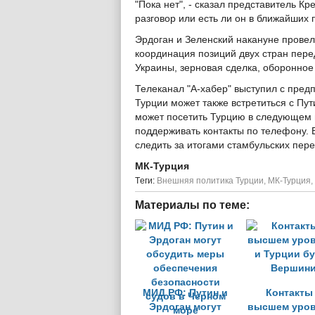
"Пока нет", - сказал представитель К
разговор или есть ли он в ближайших 
Эрдоган и Зеленский накануне провел
координация позиций двух стран пер
Украины, зерновая сделка, оборонное
Телеканал "А-хабер" выступил с пред
Турции может также встретиться с Пу
может посетить Турцию в следующем 
поддерживать контакты по телефону. 
следить за итогами стамбульских пере
МК-Турция
Tеги:
Внешняя политика Турции
,
МК-Турция
,
Материалы по теме:
МИД РФ: Путин и
Контакты
Эрдоган могут
высшем уров