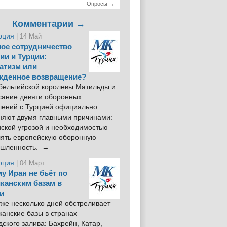
Опросы →
Комментарии →
рция
| 14 Май
ое сотрудничество
ии и Турции:
атизм или
жденное возвращение?
 бельгийской королевы Матильды и
сание девяти оборонных
шений с Турцией официально
няют двумя главными причинами:
йской угрозой и необходимостью
лять европейскую оборонную
шленность. →
рция
| 04 Март
у Иран не бьёт по
канским базам в
и
же несколько дней обстреливает
анские базы в странах
ского залива: Бахрейн, Катар,