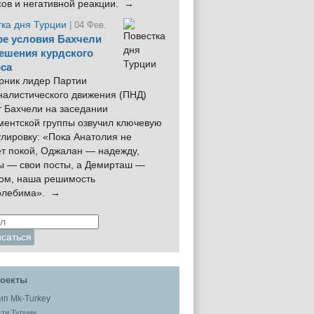
сов и негативной реакции. →
тка дня Турции
| 04 Фев.
е условия Бахчели
ешения курдского
са
рник лидер Партии
налистического движения (ПНД)
 Бахчели на заседании
ментской группы озвучил ключевую
лировку: «Пока Анатолия не
ёт покой, Оджалан — надежду,
ы — свои посты, а Демирташ —
дом, наша решимость
олебима». →
оекты
ти Турции