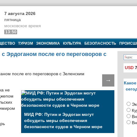
7 августа 2026
пятница
московское время
13:50
ЩЕСТВО
ТУРИЗМ
ЭКОНОМИКА
КУЛЬТУРА
БЕЗОПАСНОСТЬ
ПРОИСШ
 с Эрдоганом после его переговоров с
USD
7
→
Какое
сего
ка не
еджепом
льских
Эк
димиром
Ку
МИД РФ: Путин и Эрдоган могут
Вн
обсудить меры обеспечения
Вн
арь
безопасности судов в Черном море