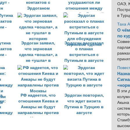
дут -
контактов с
ухудшаются ли
ОАЭ, К
ин
Эрдоганом
отношения между
Постра
Турцией и Россией
в Тур
Таха 
О чём
по ку
Совме
утина
Эрдоган заявил,
Эрдоган рассказал
парлам
тактов
что зерновая
о планах
рамка
ом -
сделка «вошла», а
встретиться с
приня
не «ушла» в
Путиным в августе
историю
для обсуждения
Повес
зерновой сделки
Назна
Сигна
«норм
В эти
на
РФ надеется, что
Эрдоган повторил,
колум
ке:
отношения Киева и
что ждет визита
Акына 
н
Анкары не будут
Путина в Турцию в
систем
 между
направлены против
августе
котор
 и
Москвы
Стамбу
ими
высок