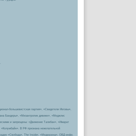
.
ционал-большевистская партия», «Свидетели Иеговы»,
пана Бандеры», «Мизантропик дивижн», «Меджлис
ическими и запрещены: «Движение Талибан», «Имарат
, «Колумбайн». В РФ признана нежелательной
радио «Свобода», The Insider, «Медиазона», ОВД-инфо.