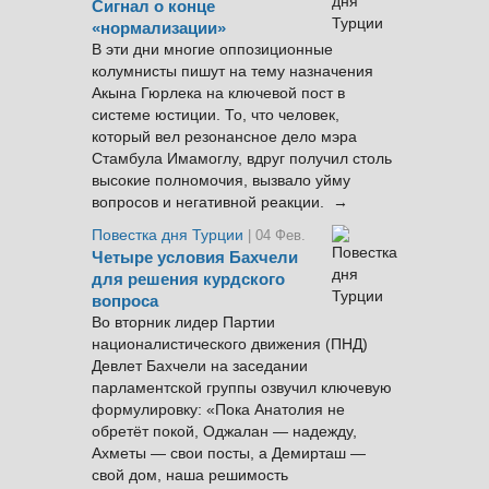
Сигнал о конце
«нормализации»
В эти дни многие оппозиционные
колумнисты пишут на тему назначения
Акына Гюрлека на ключевой пост в
системе юстиции. То, что человек,
который вел резонансное дело мэра
Стамбула Имамоглу, вдруг получил столь
высокие полномочия, вызвало уйму
вопросов и негативной реакции. →
Повестка дня Турции
| 04 Фев.
Четыре условия Бахчели
для решения курдского
вопроса
Во вторник лидер Партии
националистического движения (ПНД)
Девлет Бахчели на заседании
парламентской группы озвучил ключевую
формулировку: «Пока Анатолия не
обретёт покой, Оджалан — надежду,
Ахметы — свои посты, а Демирташ —
свой дом, наша решимость