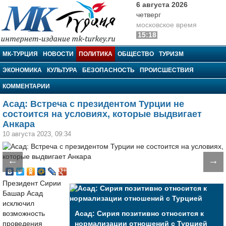
6 августа 2026
четверг
московское время
15:18
МК-Турция
МК-ТУРЦИЯ
НОВОСТИ
ПОЛИТИКА
ОБЩЕСТВО
ТУРИЗМ
ЭКОНОМИКА
КУЛЬТУРА
БЕЗОПАСНОСТЬ
ПРОИСШЕСТВИЯ
КОММЕНТАРИИ
Асад: Встреча с президентом Турции не
состоится на условиях, которые выдвигает
Анкара
10 августа 2023, 09:34
←
→
Президент Сирии
Башар Асад
исключил
возможность
Асад: Сирия позитивно относится к
проведения
нормализации отношений с Турцией