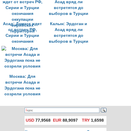
неправильно -
Чавушоглу
Асад: Дамаск ждет
Калын: Эрдоган и
от встреч РФ,
Асад вряд ли
Сирии и Турции
встретятся до
окончания
выборов в Турции
оккупации
сирийских
территорий
Москва: Для
встречи Асада и
Эрдогана пока не
созрели условия
USD
77,9568
EUR
88,9097
TRY
1,6598