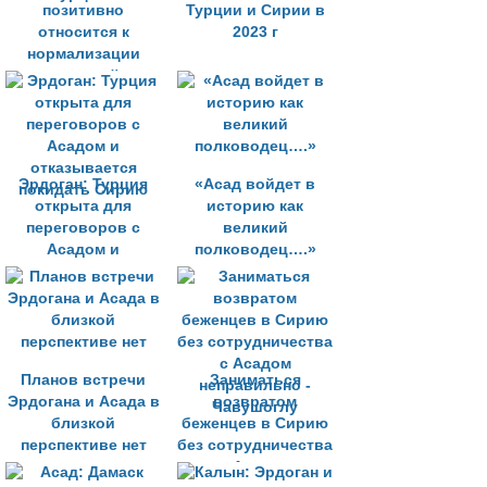
позитивно
Турции и Сирии в
относится к
2023 г
нормализации
отношений с
Турцией
Эрдоган: Турция
«Асад войдет в
открыта для
историю как
переговоров с
великий
Асадом и
полководец….»
отказывается
покидать Сирию
Планов встречи
Заниматься
Эрдогана и Асада в
возвратом
близкой
беженцев в Сирию
перспективе нет
без сотрудничества
с Асадом