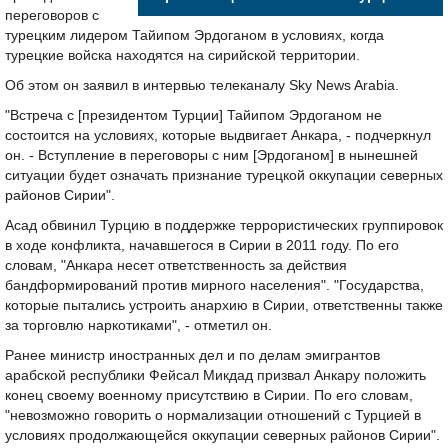
переговоров с
турецким лидером Тайипом Эрдоганом в условиях, когда
турецкие войска находятся на сирийской территории.
Об этом он заявил в интервью телеканалу Sky News Arabia.
"Встреча с [президентом Турции] Тайипом Эрдоганом не
состоится на условиях, которые выдвигает Анкара, - подчеркнул
он. - Вступление в переговоры с ним [Эрдоганом] в нынешней
ситуации будет означать признание турецкой оккупации северных
районов Сирии".
Асад обвинил Турцию в поддержке террористических группировок
в ходе конфликта, начавшегося в Сирии в 2011 году. По его
словам, "Анкара несет ответственность за действия
бандформирований против мирного населения". "Государства,
которые пытались устроить анархию в Сирии, ответственны также
за торговлю наркотиками", - отметил он.
Ранее министр иностранных дел и по делам эмигрантов
арабской республики Фейсал Микдад призвал Анкару положить
конец своему военному присутствию в Сирии. По его словам,
"невозможно говорить о нормализации отношений с Турцией в
условиях продолжающейся оккупации северных районов Сирии".