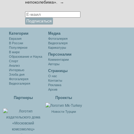
непоколебима». →
Категории
Медиа
Евразия
Фотогалерея
В России
Видеогалеря
Популярное
Карикатуры
В мире
Персоналии
Образование и Наука
Комментарии
Спорт
Авторы
Анализ
Интервью
Cтраницы
Злоба дня
О нас
Фотогалерея
Контакты
Видеогалерея
Реклама
Архив
Партнеры
Проекты
Новости Турции