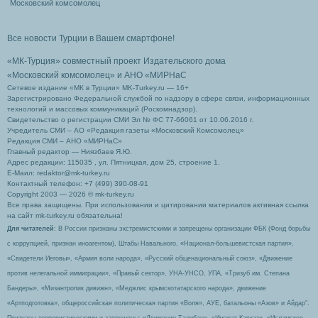
Московский комсомолец
Все новости Турции в Вашем смартфоне!
«МК-Турция» совместный проект Издательского дома
«Московский комсомолец»
и АНО «МИРНаС
Сетевое издание «МК в Турции» MK-Turkey.ru — 16+
Зарегистрировано Федеральной службой по надзору в сфере связи, информационных
технологий и массовых коммуникаций (Роскомнадзор).
Свидетельство о регистрации СМИ Эл № ФС 77-66061 от 10.06.2016 г.
Учредитель СМИ – АО «Редакция газеты «Московский Комсомолец»
Редакция СМИ – АНО «МИРНаС»
Главный редактор — Ниязбаев Я.Ю.
Адрес редакции: 115035 , ул. Пятницкая, дом 25, строение 1.
Е-Маил: redaktor@mk-turkey.ru
Контактный телефон: +7 (499) 390-08-91
Copyright 2003 — 2026 © mk-turkey.ru
Все права защищены. При использовании и цитировании материалов активная ссылка
на сайт mk-turkey.ru обязательна!
Для читателей
: В России признаны экстремистскими и запрещены организации ФБК (Фонд борьбы
с коррупцией, признан иноагентом), Штабы Навального, «Национал-большевистская партия»,
«Свидетели Иеговы», «Армия воли народа», «Русский общенациональный союз», «Движение
против нелегальной иммиграции», «Правый сектор», УНА-УНСО, УПА, «Тризуб им. Степана
Бандеры», «Мизантропик дивижн», «Меджлис крымскотатарского народа», движение
«Артподготовка», общероссийская политическая партия «Воля», АУЕ, батальоны «Азов» и Айдар″.