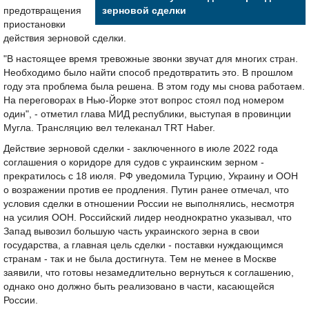
предотвращения
зерновой сделки
приостановки
действия зерновой сделки.
"В настоящее время тревожные звонки звучат для многих стран.
Необходимо было найти способ предотвратить это. В прошлом
году эта проблема была решена. В этом году мы снова работаем.
На переговорах в Нью-Йорке этот вопрос стоял под номером
один", - отметил глава МИД республики, выступая в провинции
Мугла. Трансляцию вел телеканал TRT Haber.
Действие зерновой сделки - заключенного в июле 2022 года
соглашения о коридоре для судов с украинским зерном -
прекратилось с 18 июля. РФ уведомила Турцию, Украину и ООН
о возражении против ее продления. Путин ранее отмечал, что
условия сделки в отношении России не выполнялись, несмотря
на усилия ООН. Российский лидер неоднократно указывал, что
Запад вывозил большую часть украинского зерна в свои
государства, а главная цель сделки - поставки нуждающимся
странам - так и не была достигнута. Тем не менее в Москве
заявили, что готовы незамедлительно вернуться к соглашению,
однако оно должно быть реализовано в части, касающейся
России.