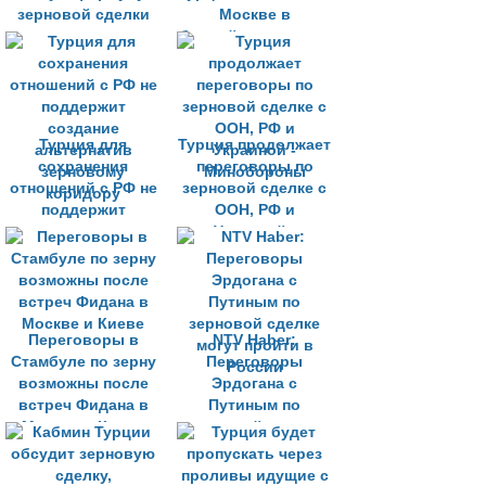
зерновой сделки
Москве в
ближайшее время -
Захарова
Турция для
Турция продолжает
сохранения
переговоры по
отношений с РФ не
зерновой сделке с
поддержит
ООН, РФ и
создание
Украиной -
альтернатив
Минобороны
зерновому
коридору
Переговоры в
NTV Haber:
Стамбуле по зерну
Переговоры
возможны после
Эрдогана с
встреч Фидана в
Путиным по
Москве и Киеве
зерновой сделке
могут пройти в
России