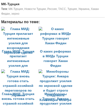
МК-Турция
Tеги:
МК-Турция
,
Новости Турции
,
Россия
,
ТАСС
,
Турция
,
Украина
,
Хакан
Фидан
,
зерно
Материалы по теме:
Глава МИД: Турция
О каких реформах
прилагает
в МИДе Турции
интенсивные
говорит Хакан
усилия для
Фидан
возрождения
зерновой сделки
Глава МИД: Турция
Минобороны
вновь готова стать
Турции: Анкара
страной-хозяйкой
продолжит усилия