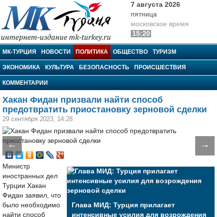
7 августа 2026
пятница
московское время
15:20
МК-Турция
МК-ТУРЦИЯ
НОВОСТИ
ПОЛИТИКА
ОБЩЕСТВО
ТУРИЗМ
ЭКОНОМИКА
КУЛЬТУРА
БЕЗОПАСНОСТЬ
ПРОИСШЕСТВИЯ
КОММЕНТАРИИ
Хакан Фидан призвали найти способ
предотвратить приостановку зерновой сделки
29 сентября 2023, 14:28
←
→
Министр
иностранных дел
Турции Хакан
Фидан заявил, что
было необходимо
Глава МИД: Турция прилагает
найти способ
интенсивные усилия для возрождения