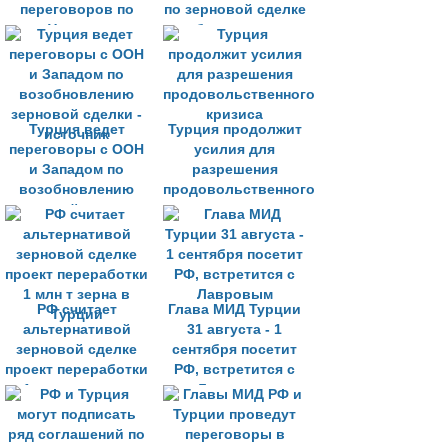
переговоров по
по зерновой сделке
Украине
и будет строго
следовать
Конвенции Монтрё
Турция ведет
Турция продолжит
переговоры с ООН
усилия для
и Западом по
разрешения
возобновлению
продовольственного
зерновой сделки -
кризиса
источник
РФ считает
Глава МИД Турции
альтернативой
31 августа - 1
зерновой сделке
сентября посетит
проект переработки
РФ, встретится с
1 млн т зерна в
Лавровым
Турции