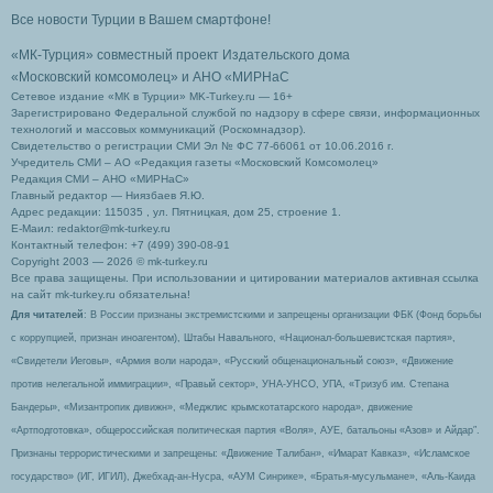
Все новости Турции в Вашем смартфоне!
«МК-Турция» совместный проект Издательского дома
«Московский комсомолец»
и АНО «МИРНаС
Сетевое издание «МК в Турции» MK-Turkey.ru — 16+
Зарегистрировано Федеральной службой по надзору в сфере связи, информационных
технологий и массовых коммуникаций (Роскомнадзор).
Свидетельство о регистрации СМИ Эл № ФС 77-66061 от 10.06.2016 г.
Учредитель СМИ – АО «Редакция газеты «Московский Комсомолец»
Редакция СМИ – АНО «МИРНаС»
Главный редактор — Ниязбаев Я.Ю.
Адрес редакции: 115035 , ул. Пятницкая, дом 25, строение 1.
Е-Маил: redaktor@mk-turkey.ru
Контактный телефон: +7 (499) 390-08-91
Copyright 2003 — 2026 © mk-turkey.ru
Все права защищены. При использовании и цитировании материалов активная ссылка
на сайт mk-turkey.ru обязательна!
Для читателей
: В России признаны экстремистскими и запрещены организации ФБК (Фонд борьбы
с коррупцией, признан иноагентом), Штабы Навального, «Национал-большевистская партия»,
«Свидетели Иеговы», «Армия воли народа», «Русский общенациональный союз», «Движение
против нелегальной иммиграции», «Правый сектор», УНА-УНСО, УПА, «Тризуб им. Степана
Бандеры», «Мизантропик дивижн», «Меджлис крымскотатарского народа», движение
«Артподготовка», общероссийская политическая партия «Воля», АУЕ, батальоны «Азов» и Айдар″.
Признаны террористическими и запрещены: «Движение Талибан», «Имарат Кавказ», «Исламское
государство» (ИГ, ИГИЛ), Джебхад-ан-Нусра, «АУМ Синрике», «Братья-мусульмане», «Аль-Каида