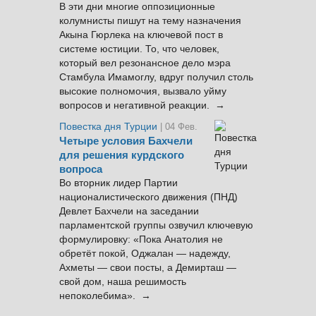
В эти дни многие оппозиционные
колумнисты пишут на тему назначения
Акына Гюрлека на ключевой пост в
системе юстиции. То, что человек,
который вел резонансное дело мэра
Стамбула Имамоглу, вдруг получил столь
высокие полномочия, вызвало уйму
вопросов и негативной реакции. →
Повестка дня Турции
| 04 Фев.
Четыре условия Бахчели
для решения курдского
вопроса
Во вторник лидер Партии
националистического движения (ПНД)
Девлет Бахчели на заседании
парламентской группы озвучил ключевую
формулировку: «Пока Анатолия не
обретёт покой, Оджалан — надежду,
Ахметы — свои посты, а Демирташ —
свой дом, наша решимость
непоколебима». →