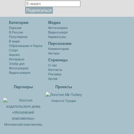
Категории
Медиа
Евразия
Фотогалерея
В России
Видеогалеря
Популярное
Карикатуры
В мире
Персоналии
Образование и Наука
Комментарии
Спорт
Авторы
Анализ
Интервью
Cтраницы
Злоба дня
О нас
Фотогалерея
Контакты
Видеогалерея
Реклама
Архив
Партнеры
Проекты
Новости Турции
Московский комсомолец