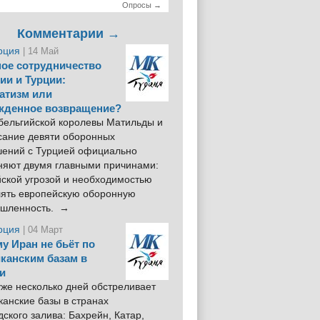
Опросы →
Комментарии →
рция
| 14 Май
ое сотрудничество
ии и Турции:
атизм или
жденное возвращение?
 бельгийской королевы Матильды и
сание девяти оборонных
шений с Турцией официально
няют двумя главными причинами:
йской угрозой и необходимостью
лять европейскую оборонную
шленность. →
рция
| 04 Март
у Иран не бьёт по
канским базам в
и
же несколько дней обстреливает
анские базы в странах
ского залива: Бахрейн, Катар,