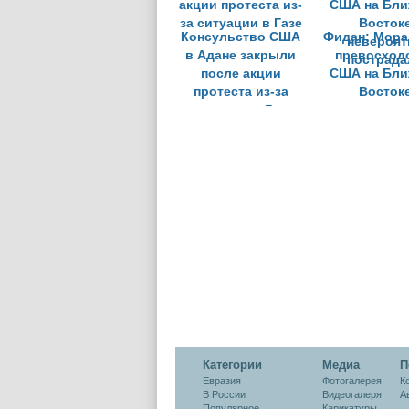
Консульство США
Фидан: Мора
в Адане закрыли
превосход
после акции
США на Бли
протеста из-за
Восток
ситуации в Газе
невероят
пострада
Категории
Медиа
П
Евразия
Фотогалерея
К
В России
Видеогалеря
А
Популярное
Карикатуры