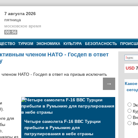
7 августа 2026
пятница
московское время
00:56
ЩЕСТВО
ТУРИЗМ
ЭКОНОМИКА
КУЛЬТУРА
БЕЗОПАСНОСТЬ
ПРОИСШ
тивным членом НАТО - Госдеп в ответ
у
USD
7
→
Какое
сего
и
Эк
).
Ку
Вн
нге для
Четыре самолета F-16 ВВС Турции
Вн
жбы
прибыли в Румынию для
р,
патрулирования в небе страны
нкары из