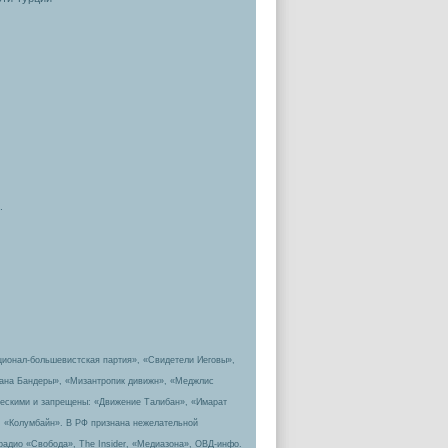
.
ционал-большевистская партия», «Свидетели Иеговы»,
пана Бандеры», «Мизантропик дивижн», «Меджлис
ическими и запрещены: «Движение Талибан», «Имарат
, «Колумбайн». В РФ признана нежелательной
радио «Свобода», The Insider, «Медиазона», ОВД-инфо.