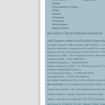
В мире
Образование и Наука
Спорт
Анализ
Интервью
Злоба дня
Фотогалерея
Видеогалерея
Все новости Турции в Вашем смартфоне!
«МК-Турция» совместный проект Издател
Сетевое издание «МК в Турции» MK-Turkey.ru — 1
Зарегистрировано Федеральной службой по надзо
Свидетельство о регистрации СМИ Эл № ФС 77-66
Учредитель СМИ – АО «Редакция газеты «Москов
Редакция СМИ – АНО «МИРНаС»
Главный редактор — Ниязбаев Я.Ю.
Адрес редакции: 115035 , ул. Пятницкая, дом 25, 
Е-Маил: redaktor@mk-turkey.ru
Контактный телефон: +7 (499) 390-08-91
Copyright 2003 — 2026 © mk-turkey.ru
Все права защищены. При использовании и цитиро
Для читателей
: В России признаны экстремистскими и 
«Армия воли народа», «Русский общенациональный сою
крымскотатарского народа», движение «Артподготовка»,
Кавказ», «Исламское государство» (ИГ, ИГИЛ), Джебхад
деятельность «Открытой России», издания «Проект Меди