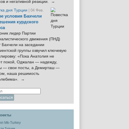
сов и негативной реакции. →
тка дня Турции
| 04 Фев.
е условия Бахчели
ешения курдского
са
рник лидер Партии
налистического движения (ПНД)
 Бахчели на заседании
ментской группы озвучил ключевую
лировку: «Пока Анатолия не
ёт покой, Оджалан — надежду,
ы — свои посты, а Демирташ —
дом, наша решимость
олебима». →
оекты
ти Турции