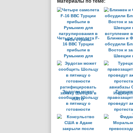
Материалы по теме:
Четыре самолета F-
Блинкен и 
16 ВВС Турции
обсудили Бл
прибыли в
Восток и з
Румынию для
Швеции 
патрулирования в
вступление 
небе страны
Эрдоган может
Турецки
сообщить Шольцу
правозащит
в пятницу о
проведут а
готовности
протеста
ратифицировать
авиабазы
заявку Швеции в
Инджирл
НАТО