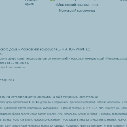
Архив
Московский комсомолец
ьского дома
«Московский комсомолец»
и АНО «МИРНаС
6+
ру в сфере связи, информационных технологий и массовых коммуникаций (Роскомнадзор)
061 от 10.06.2016 г.
ский Комсомолец»
строение 1.
вании материалов активная ссылка на сайт mk-turkey.ru обязательна!
запрещены организации ФБК (Фонд борьбы с коррупцией, признан иноагентом), Штабы Навального, «На
з», «Движение против нелегальной иммиграции», «Правый сектор», УНА-УНСО, УПА, «Тризуб им. Сте
 общероссийская политическая партия «Воля», АУЕ, батальоны «Азов» и Айдар″. Признаны террорист
-ан-Нусра, «АУМ Синрике», «Братья-мусульмане», «Аль-Каида в странах исламского Магриба», «Сеть»
а». СМИ-иноагентами признаны: телеканал «Дождь», «Медуза», «Важные истории», «Голос Америки», 