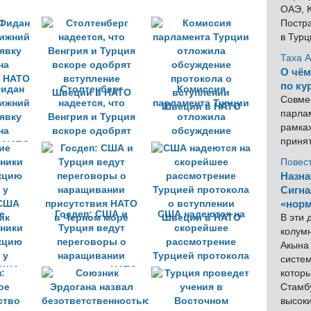
ОАЭ, К
Постра
в Тур
Таха 
О чём
по ку
Фидан
Столтенберг
Комиссия
Совме
ижний
надеется, что
парламента Турции
парлам
аявку
Венгрия и Турция
отложила
рамка
на
вскоре одобрят
обсуждение
приня
в НАТО
вступление
протокола о
Швеции в НАТО
вступлении
Повес
Швеции в НАТО
Назна
Сигна
«норм
е
Госдеп: США и
США надеются на
В эти
ники
Турция ведут
скорейшее
колум
кцию
переговоры о
рассмотрение
Акына 
 у
наращивании
Турцией протокола
систем
 США
присутствия НАТО
о вступлении
котор
ик
в Черном море
Швеции в НАТО
Стамбу
высок