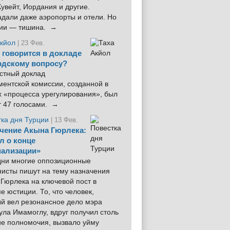
увейт, Иордания и другие.
дали даже аэропорты и отели. Но
ции — тишина. →
Акйол
| 23 Фев.
 говорится в докладе
рдскому вопросу?
стный доклад
ентской комиссии, созданной в
х «процесса урегулирования», был
т 47 голосами. →
тка дня Турции
| 13 Фев.
чение Акына Гюрлека:
л о конце
ализации»
 дни многие оппозиционные
нисты пишут на тему назначения
Гюрлека на ключевой пост в
е юстиции. То, что человек,
ый вел резонансное дело мэра
ла Имамоглу, вдруг получил столь
ие полномочия, вызвало уйму