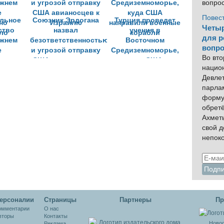
вопро
Повес
льное
Союзник Эрдогана
Турция проведет
Четыр
ство
назвал
учения в
для р
жнем
безответственностью
Восточном
вопро
е
и угрозой отправку
Средиземноморье,
Во вто
но
США авианосцев к
куда США
нацио
ло
Израилю
направили военные
Девлет
корабли
парла
форму
обрет
Ахмет
свой 
непок
ерсоналии
Cтраницы
Партнеры
Пр
омментарии
О нас
вторы
Контакты
Новос
Реклама