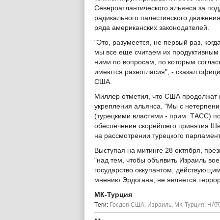
Североатлантического альянса за по
радикального палестинского движения
ряда американских законодателей.
"Это, разумеется, не первый раз, ког
мы все еще считаем их продуктивным
ними по вопросам, по которым согласн
имеются разногласия", - сказал офиц
США.
Миллер отметил, что США продолжат 
укрепления альянса. "Мы с нетерпен
(турецкими властями - прим. ТАСС) 
обеспечение скорейшего принятия Шве
на рассмотрении турецкого парламента
Выступая на митинге 28 октября, през
"над тем, чтобы объявить Израиль во
государство оккупантом, действующим
мнению Эрдогана, не является террор
МК-Турция
Tеги:
Госдеп США
,
Израиль
,
МК-Турция
,
НАТ