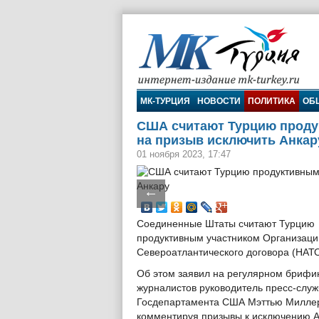
МК-Турция
МК-ТУРЦИЯ
НОВОСТИ
ПОЛИТИКА
ОБ
США считают Турцию продук
на призыв исключить Анкар
01 ноября 2023, 17:47
←
Соединенные Штаты считают Турцию
продуктивным участником Организаци
Североатлантического договора (НАТО
Об этом заявил на регулярном брифи
журналистов руководитель пресс-слу
Госдепартамента США Мэттью Милле
комментируя призывы к исключению А