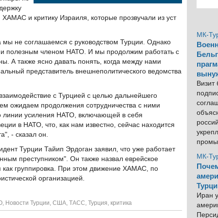
ддержку
 ХАМАС и критику Израиля, которые прозвучали из уст
МК-Ту
да мы не соглашаемся с руководством Турции. Однако
Военн
 и полезным членом НАТО. И мы продолжим работать с
Бельг
ы. А также ясно давать понять, когда между нами
прагм
иальный представитель внешнеполитического ведомства
выну
Визит
подпи
взаимодействие с Турцией с целью дальнейшего
согла
ием ожидаем продолжения сотрудничества с ними
объяс
по линии усиления НАТО, включающей в себя
росси
ции в НАТО, что, как нам известно, сейчас находится
укреп
", - сказал он.
промы
идент Турции Тайип Эрдоган заявил, что уже работает
МК-Ту
енным преступником". Он также назвал еврейское
Почем
 как группировка. При этом движение ХАМАС, по
амери
истической организацией.
Турци
Иран у
О
,
Новости Турции
,
США
,
ТАСС
,
Турция
,
критика
америк
Персид